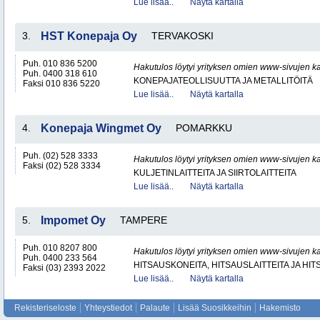
Lue lisää..
Näytä kartalla
3.
HST Konepaja Oy
TERVAKOSKI
Puh. 010 836 5200
Hakutulos löytyi yrityksen omien www-sivujen ka
Puh. 0400 318 610
KONEPAJATEOLLISUUTTA JA METALLITÖITÄ
Faksi 010 836 5220
Lue lisää..
Näytä kartalla
4.
Konepaja Wingmet Oy
POMARKKU
Puh. (02) 528 3333
Hakutulos löytyi yrityksen omien www-sivujen ka
Faksi (02) 528 3334
KULJETINLAITTEITA JA SIIRTOLAITTEITA
Lue lisää..
Näytä kartalla
5.
Impomet Oy
TAMPERE
Puh. 010 8207 800
Hakutulos löytyi yrityksen omien www-sivujen ka
Puh. 0400 233 564
HITSAUSKONEITA, HITSAUSLAITTEITA JA HI
Faksi (03) 2393 2022
Lue lisää..
Näytä kartalla
Rekisteriseloste
Yhteystiedot
Palaute
Lisää Suosikkeihin
Hakemisto