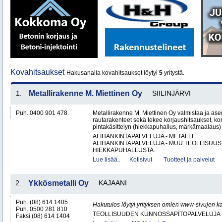
Kovahitsaukset
Hakusanalla kovahitsaukset löytyi
5
yritystä.
1.
Metallirakenne M. Miettinen Oy
SIILINJÄRVI
Puh. 0400 901 478
Metallirakenne M. Miettinen Oy valmistaa ja ase
rautarakenteet sekä tekee korjaushitsaukset, ko
pintakäsittelyn (hiekkapuhallus, märkämaalaus) v
ALIHANKINTAPALVELUJA - METALLI
ALIHANKINTAPALVELUJA - MUU TEOLLISUUS
HIEKKAPUHALLUSTA..
Lue lisää..
Kotisivut
Tuotteet ja palvelut
2.
Ykkösmetalli Oy
KAJAANI
Puh. (08) 614 1405
Hakutulos löytyi yrityksen omien www-sivujen ka
Puh. 0500 281 810
TEOLLISUUDEN KUNNOSSAPITOPALVELUJA
Faksi (08) 614 1404