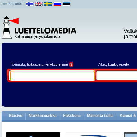
Kirjaudu
Valta
ja te
Kotimainen yrityshakemisto
Toimiala
, hakusana, yrityksen nimi
?
Alue
, kunta, osoite
Etusivu
Markkinapaikka
Hakukone
Mainosta täällä
Kunnat & 