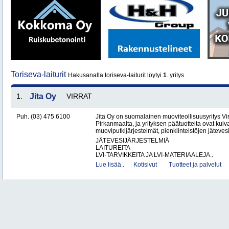
Toriseva-laiturit
Hakusanalla toriseva-laiturit löytyi
1
. yritys
1.
Jita Oy
VIRRAT
Puh. (03) 475 6100
Jita Oy on suomalainen muoviteollisuusyritys Virr
Pirkanmaalta, ja yrityksen päätuotteita ovat kuiv
muoviputkijärjestelmät, pienkiinteistöjen jätevesi
JÄTEVESIJÄRJESTELMIÄ
LAITUREITA
LVI-TARVIKKEITA JA LVI-MATERIAALEJA..
Lue lisää..
Kotisivut
Tuotteet ja palvelut