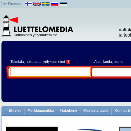
Kirjaudu
Valta
ja te
Kotimainen yrityshakemisto
Toimiala
, hakusana, yrityksen nimi
?
Alue
, kunta, osoite
Etusivu
Markkinapaikka
Hakukone
Mainosta täällä
Kunnat & 