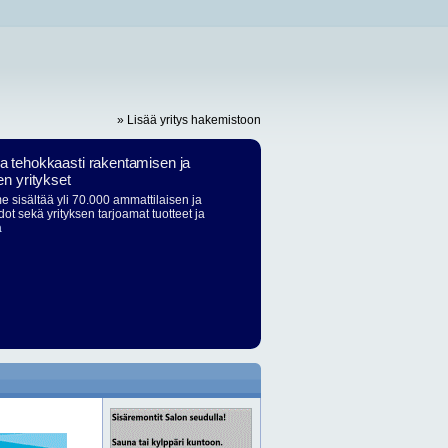
» Lisää yritys hakemistoon
ja tehokkaasti rakentamisen ja
en yritykset
 sisältää yli 70.000 ammattilaisen ja
dot sekä yrityksen tarjoamat tuotteet ja
ä