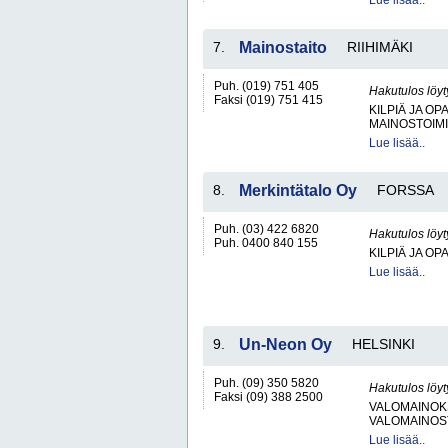
Lue lisää..
7.
Mainostaito
RIIHIMÄKI
Puh. (019) 751 405
Hakutulos löyt
Faksi (019) 751 415
KILPIÄ JA OP
MAINOSTOIM
Lue lisää..
8.
Merkintätalo Oy
FORSSA
Puh. (03) 422 6820
Hakutulos löyt
Puh. 0400 840 155
KILPIÄ JA OP
Lue lisää..
9.
Un-Neon Oy
HELSINKI
Puh. (09) 350 5820
Hakutulos löyt
Faksi (09) 388 2500
VALOMAINOK
VALOMAINOS
Lue lisää..