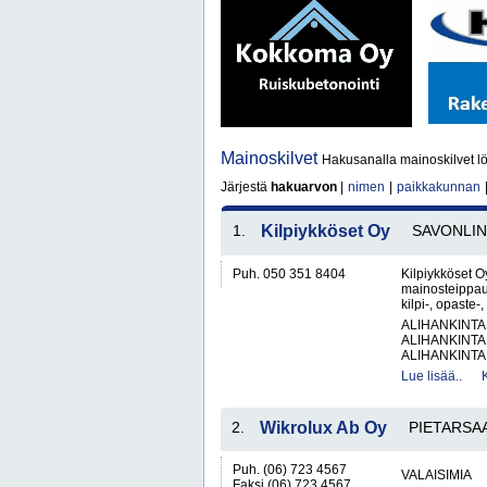
Mainoskilvet
Hakusanalla mainoskilvet lö
Järjestä
hakuarvon
|
nimen
|
paikkakunnan
1.
Kilpiykköset Oy
SAVONLI
Puh. 050 351 8404
Kilpiykköset Oy
mainosteippau
kilpi-, opaste-
ALIHANKINTA
ALIHANKINTA
ALIHANKINTA
Lue lisää..
2.
Wikrolux Ab Oy
PIETARSA
Puh. (06) 723 4567
VALAISIMIA
Faksi (06) 723 4567