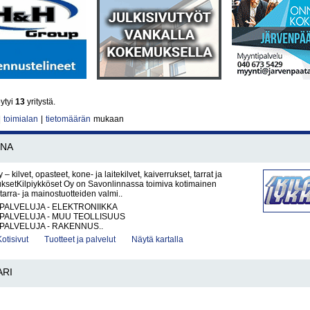
ytyi
13
yritystä.
|
toimialan
|
tietomäärän
mukaan
NNA
 – kilvet, opasteet, kone- ja laitekilvet, kaiverrukset, tarrat ja
ksetKilpiykköset Oy on Savonlinnassa toimiva kotimainen
, tarra- ja mainostuotteiden valmi..
PALVELUJA - ELEKTRONIIKKA
PALVELUJA - MUU TEOLLISUUS
PALVELUJA - RAKENNUS..
Kotisivut
Tuotteet ja palvelut
Näytä kartalla
ARI