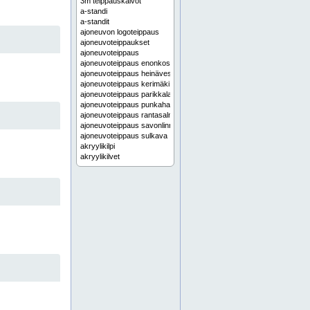
3m teippauskalvot
a-standi
a-standit
ajoneuvon logoteippaus
ajoneuvoteippaukset
ajoneuvoteippaus
ajoneuvoteippaus enonkoski
ajoneuvoteippaus heinävesi
ajoneuvoteippaus kerimäki
ajoneuvoteippaus parikkala
ajoneuvoteippaus punkaharju
ajoneuvoteippaus rantasalmi
ajoneuvoteippaus savonlinna
ajoneuvoteippaus sulkava
akryylikilpi
akryylikilvet
akryylikyltit
akryylikyltti
alihankinta-asennukset
alihankinta-asennus
aluekartat
aluekartta
alueopaste
alueopasteet
alumiinikilpi
alumiinikilvet
alumiinikomposiittikilpi
alumiinikomposiittikilvet
alumiinikomposiittikyltit
alumiinikomposiittikyltti