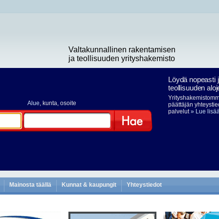
Valtakunnallinen rakentamisen
ja teollisuuden yrityshakemisto
Löydä nopeasti 
teollisuuden aloj
Yrityshakemistomme
Alue
, kunta, osoite
päättäjän yhteystie
palvelut
» Lue lisä
Hae
Mainosta täällä
Kunnat & kaupungit
Yhteystiedot