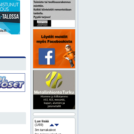
Lue lisää
(
1
/69)
3m tarrakalvot