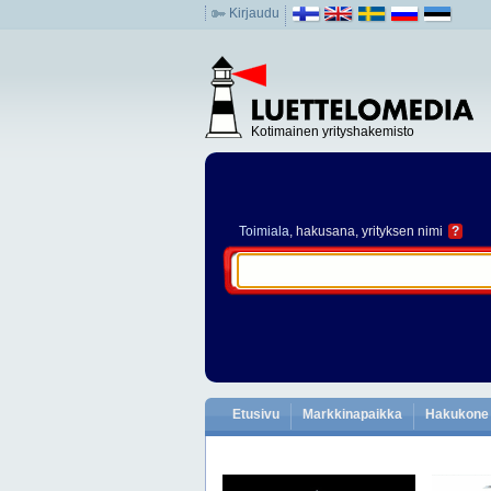
Kirjaudu
Kotimainen yrityshakemisto
Toimiala
, hakusana, yrityksen nimi
?
Etusivu
Markkinapaikka
Hakukone