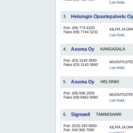
Lue lisää..
3.
Helsingin Opastepalvelu O
Puh. (09) 774 4320
KILPIÄ JA OP
Faksi (09) 7744 3232
Lue lisää..
4.
Asoma Oy
KANGASALA
Puh. (03) 3140 3600
MUOVITUOTE
Faksi (03) 3140 3660
Lue lisää..
5.
Asoma Oy
HELSINKI
Puh. (09) 696 2600
MUOVITUOTE
Faksi (09) 6962 6060
Lue lisää..
6.
Signwell
TAMMISAARI
Puh. (019) 265 6600
KILPIÄ JA OP
Puh. 040 900 7080