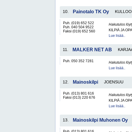
10.
Painotalo TK Oy
KULLOO
Puh. (019) 652 522
Hakutulos löyt
Puh. 040 504 9522
KILPIÄ JA OP
Faksi (019) 652 560
Lue lisää..
11.
MALKER NET AB
KARJA
Puh. 050 352 7281
Hakutulos löyt
Lue lisää..
12.
Mainoskilpi
JOENSUU
Puh. (013) 801 616
Hakutulos löyt
Faksi (013) 220 676
KILPIÄ JA OP
Lue lisää..
13.
Mainoskilpi Muhonen Oy
Puh. (013) 801 616