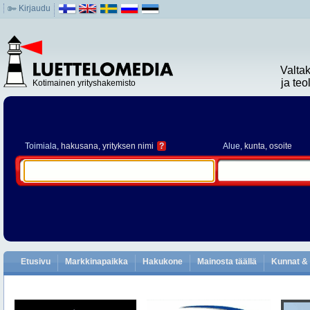
Kirjaudu
Valta
ja te
Kotimainen yrityshakemisto
Toimiala
, hakusana, yrityksen nimi
?
Alue
, kunta, osoite
Etusivu
Markkinapaikka
Hakukone
Mainosta täällä
Kunnat & 