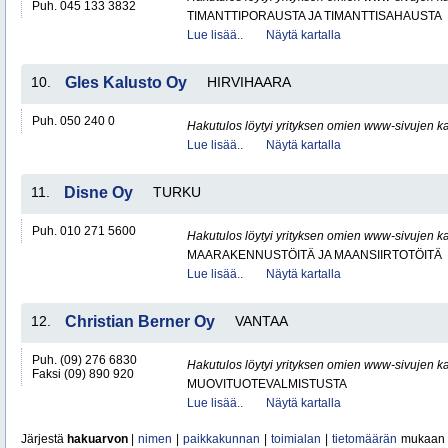
Puh. 045 133 3832
TIMANTTIPORAUSTA JA TIMANTTISAHAUSTA
Lue lisää..
Näytä kartalla
10.
Gles Kalusto Oy
HIRVIHAARA
Puh. 050 240 0
Hakutulos löytyi yrityksen omien www-sivujen ka
Lue lisää..
Näytä kartalla
11.
Disne Oy
TURKU
Puh. 010 271 5600
Hakutulos löytyi yrityksen omien www-sivujen ka
MAARAKENNUSTÖITÄ JA MAANSIIRTOTÖITÄ
Lue lisää..
Näytä kartalla
12.
Christian Berner Oy
VANTAA
Puh. (09) 276 6830
Hakutulos löytyi yrityksen omien www-sivujen ka
Faksi (09) 890 920
MUOVITUOTEVALMISTUSTA
Lue lisää..
Näytä kartalla
Järjestä
hakuarvon
|
nimen
|
paikkakunnan
|
toimialan
|
tietomäärän
mukaan