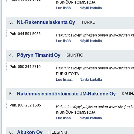
INSINÖÖRITOIMISTOJA
Lue lisää..
Näytä kartalla
3.
NL-Rakennuslaskenta Oy
TURKU
Puh. 044 591 5036
Hakutulos löytyi yrityksen omien www-sivujen ka
Lue lisää..
Näytä kartalla
4.
Pöyryn Timantti Oy
SIUNTIO
Puh. 050 344 2710
Hakutulos löytyi yrityksen omien www-sivujen ka
PURKUTÖITÄ
Lue lisää..
Näytä kartalla
5.
Rakennusinsinööritoimisto JM-Rakenne Oy
KAUH
Puh. (06) 232 1585
Hakutulos löytyi yrityksen omien www-sivujen ka
INSINÖÖRITOIMISTOJA
Lue lisää..
Näytä kartalla
6.
Akukon Oy
HELSINKI