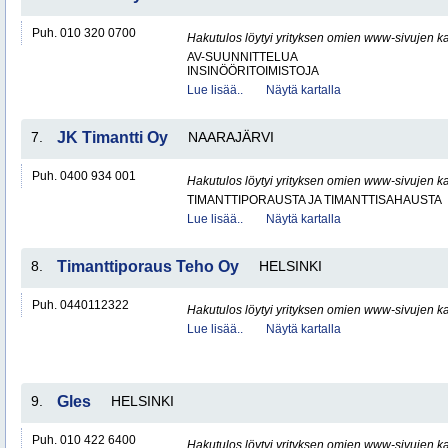
Puh. 010 320 0700
Hakutulos löytyi yrityksen omien www-sivujen ka
AV-SUUNNITTELUA
INSINÖÖRITOIMISTOJA
Lue lisää..
Näytä kartalla
7.
JK Timantti Oy
NAARAJÄRVI
Puh. 0400 934 001
Hakutulos löytyi yrityksen omien www-sivujen ka
TIMANTTIPORAUSTA JA TIMANTTISAHAUSTA
Lue lisää..
Näytä kartalla
8.
Timanttiporaus Teho Oy
HELSINKI
Puh. 0440112322
Hakutulos löytyi yrityksen omien www-sivujen ka
Lue lisää..
Näytä kartalla
9.
Gles
HELSINKI
Puh. 010 422 6400
Hakutulos löytyi yrityksen omien www-sivujen ka