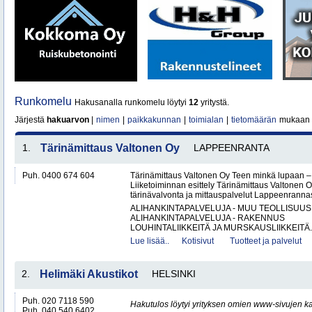
Runkomelu
Hakusanalla runkomelu löytyi
12
yritystä.
Järjestä
hakuarvon
|
nimen
|
paikkakunnan
|
toimialan
|
tietomäärän
mukaan
1.
Tärinämittaus Valtonen Oy
LAPPEENRANTA
Puh. 0400 674 604
Tärinämittaus Valtonen Oy Teen minkä lupaan
Liiketoiminnan esittely Tärinämittaus Valtonen O
tärinävalvonta ja mittauspalvelut Lappeenrann
ALIHANKINTAPALVELUJA - MUU TEOLLISUUS
ALIHANKINTAPALVELUJA - RAKENNUS
LOUHINTALIIKKEITÄ JA MURSKAUSLIIKKEITÄ.
Lue lisää..
Kotisivut
Tuotteet ja palvelut
2.
Helimäki Akustikot
HELSINKI
Puh. 020 7118 590
Hakutulos löytyi yrityksen omien www-sivujen ka
Puh. 040 540 6402