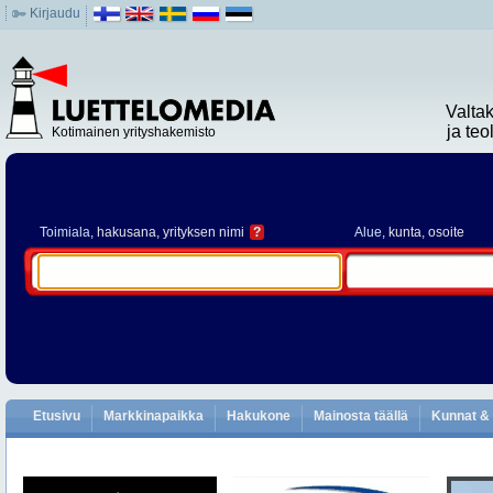
Kirjaudu
Valta
ja te
Kotimainen yrityshakemisto
Toimiala
, hakusana, yrityksen nimi
?
Alue
, kunta, osoite
Etusivu
Markkinapaikka
Hakukone
Mainosta täällä
Kunnat & 