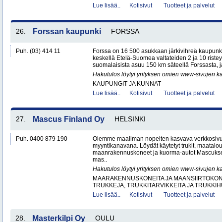
Lue lisää..
Kotisivut
Tuotteet ja palvelut
26.
Forssan kaupunki
FORSSA
Puh. (03) 414 11
Forssa on 16 500 asukkaan järkivihreä kaupun
keskellä Etelä-Suomea valtateiden 2 ja 10 ristey
suomalaisista asuu 150 km säteellä Forssasta,
Hakutulos löytyi yrityksen omien www-sivujen ka
KAUPUNGIT JA KUNNAT
Lue lisää..
Kotisivut
Tuotteet ja palvelut
27.
Mascus Finland Oy
HELSINKI
Puh. 0400 879 190
Olemme maailman nopeiten kasvava verkkosivu
myyntikanavana. Löydät käytetyt trukit, maatal
maanrakennuskoneet ja kuorma-autot Mascuks
mas..
Hakutulos löytyi yrityksen omien www-sivujen ka
MAARAKENNUSKONEITA JA MAANSIIRTOKONE
TRUKKEJA, TRUKKITARVIKKEITA JA TRUKKI
Lue lisää..
Kotisivut
Tuotteet ja palvelut
28.
Masterkilpi Oy
OULU