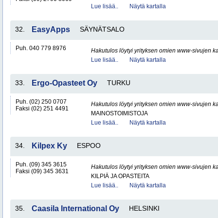
Lue lisää..
Näytä kartalla
32.
EasyApps
SÄYNÄTSALO
Puh. 040 779 8976
Hakutulos löytyi yrityksen omien www-sivujen ka
Lue lisää..
Näytä kartalla
33.
Ergo-Opasteet Oy
TURKU
Puh. (02) 250 0707
Hakutulos löytyi yrityksen omien www-sivujen ka
Faksi (02) 251 4491
MAINOSTOIMISTOJA
Lue lisää..
Näytä kartalla
34.
Kilpex Ky
ESPOO
Puh. (09) 345 3615
Hakutulos löytyi yrityksen omien www-sivujen ka
Faksi (09) 345 3631
KILPIÄ JA OPASTEITA
Lue lisää..
Näytä kartalla
35.
Caasila International Oy
HELSINKI