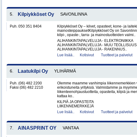
5.
Kilpiykköset Oy
SAVONLINNA
Puh. 050 351 8404
Kilpiykköset Oy – kilvet, opasteet, kone- ja laiteki
mainosteippauksetKilpiykköset Oy on Savonlinn
kilpi-, opaste-, tarra- ja mainostuotteiden valmi..
ALIHANKINTAPALVELUJA - ELEKTRONIIKKA
ALIHANKINTAPALVELUJA - MUU TEOLLISUUS
ALIHANKINTAPALVELUJA - RAKENNUS..
Lue lisää..
Kotisivut
Tuotteet ja palvelut
6.
Laatukilpi Oy
YLIHÄRMÄ
Puh. (06) 482 2200
Olemme maamme vanhimpia liikennemerkkien 
Faksi (06) 482 2210
erikoistuneita yrityksiä. Valmistamme ja myymm
liikenteenohjaustuotteita, opasteita, kilpiä ja 
kattaa ko..
KILPIÄ JA OPASTEITA
LIIKENNEMERKKEJÄ
Lue lisää..
Kotisivut
Tuotteet ja palvelut
7.
AINASPRINT OY
VANTAA