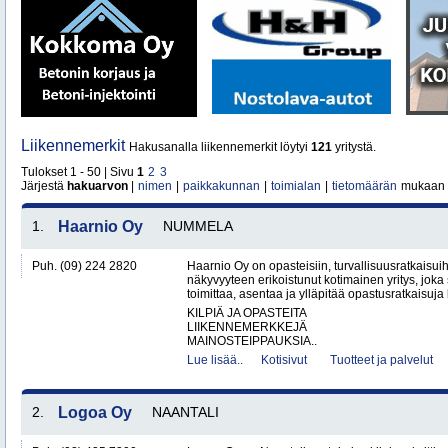
Liikennemerkit
Hakusanalla liikennemerkit löytyi
121
yritystä.
Tulokset 1 - 50 | Sivu
1
2
3
Järjestä
hakuarvon
|
nimen
|
paikkakunnan
|
toimialan
|
tietomäärän
mukaan
1.
Haarnio Oy
NUMMELA
Puh. (09) 224 2820
Haarnio Oy on opasteisiin, turvallisuusratkaisuih
näkyvyyteen erikoistunut kotimainen yritys, joka 
toimittaa, asentaa ja ylläpitää opastusratkaisuja
KILPIÄ JA OPASTEITA
LIIKENNEMERKKEJÄ
MAINOSTEIPPAUKSIA..
Lue lisää..
Kotisivut
Tuotteet ja palvelut
2.
Logoa Oy
NAANTALI