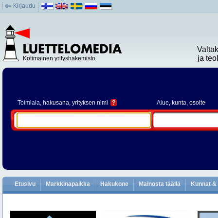
Kirjaudu
Valta
ja te
Kotimainen yrityshakemisto
Toimiala
, hakusana, yrityksen nimi
?
Alue
, kunta, osoite
Etusivu
Markkinapaikka
Hakukone
Mainosta täällä
Kunnat & 