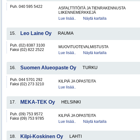
Puh. 040 595 5422
ASFALTTITÖITÄ JA TIENRAKENNUSTA
LIIKENNEMERKKEJÄ
Lue lisää..
Näytä kartalla
15.
Leo Laine Oy
RAUMA
Puh. (02) 8387 3100
MUOVITUOTEVALMISTUSTA
Faksi (02) 822 2522
Lue lisää..
Näytä kartalla
16.
Suomen Alueopaste Oy
TURKU
Puh. 044 5701 292
KILPIÄ JA OPASTEITA
Faksi (02) 273 3210
Lue lisää..
17.
MEKA-TEK Oy
HELSINKI
Puh. (09) 753 9572
KILPIÄ JA OPASTEITA
Faksi (09) 753 9785
Lue lisää..
Näytä kartalla
18.
Kilpi-Koskinen Oy
LAHTI