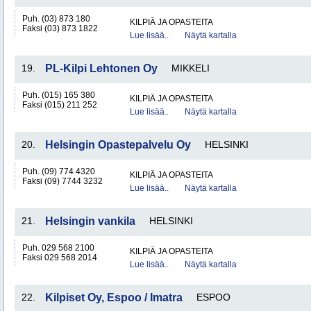
Puh. (03) 873 180
KILPIÄ JA OPASTEITA
Faksi (03) 873 1822
Lue lisää..
Näytä kartalla
19.
PL-Kilpi Lehtonen Oy
MIKKELI
Puh. (015) 165 380
KILPIÄ JA OPASTEITA
Faksi (015) 211 252
Lue lisää..
Näytä kartalla
20.
Helsingin Opastepalvelu Oy
HELSINKI
Puh. (09) 774 4320
KILPIÄ JA OPASTEITA
Faksi (09) 7744 3232
Lue lisää..
Näytä kartalla
21.
Helsingin vankila
HELSINKI
Puh. 029 568 2100
KILPIÄ JA OPASTEITA
Faksi 029 568 2014
Lue lisää..
Näytä kartalla
22.
Kilpiset Oy, Espoo / Imatra
ESPOO