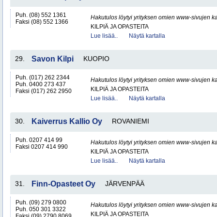
Puh. (08) 552 1361
Hakutulos löytyi yrityksen omien www-sivujen ka
Faksi (08) 552 1366
KILPIÄ JA OPASTEITA
Lue lisää..
Näytä kartalla
29.
Savon Kilpi
KUOPIO
Puh. (017) 262 2344
Hakutulos löytyi yrityksen omien www-sivujen ka
Puh. 0400 273 437
KILPIÄ JA OPASTEITA
Faksi (017) 262 2950
Lue lisää..
Näytä kartalla
30.
Kaiverrus Kallio Oy
ROVANIEMI
Puh. 0207 414 99
Hakutulos löytyi yrityksen omien www-sivujen ka
Faksi 0207 414 990
KILPIÄ JA OPASTEITA
Lue lisää..
Näytä kartalla
31.
Finn-Opasteet Oy
JÄRVENPÄÄ
Puh. (09) 279 0800
Hakutulos löytyi yrityksen omien www-sivujen ka
Puh. 050 301 3322
KILPIÄ JA OPASTEITA
Faksi (09) 2790 8069