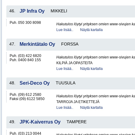
46.
JP Infra Oy
MIKKELI
Puh. 050 300 8098
Hakutulos löytyi yrityksen omien www-sivujen ka
Lue lisää..
Näytä kartalla
47.
Merkintätalo Oy
FORSSA
Puh. (03) 422 6820
Hakutulos löytyi yrityksen omien www-sivujen ka
Puh. 0400 840 155
KILPIÄ JA OPASTEITA
Lue lisää..
Näytä kartalla
48.
Seri-Deco Oy
TUUSULA
Puh. (09) 612 2580
Hakutulos löytyi yrityksen omien www-sivujen ka
Faksi (09) 6122 5850
TARROJA JA ETIKETTEJÄ
Lue lisää..
Näytä kartalla
49.
JPK-Kaiverrus Oy
TAMPERE
Puh. (03) 213 0044