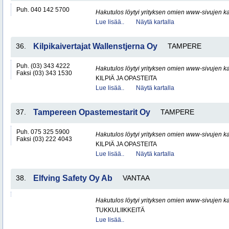
Puh. 040 142 5700
Hakutulos löytyi yrityksen omien www-sivujen ka
Lue lisää..
Näytä kartalla
36.
Kilpikaivertajat Wallenstjerna Oy
TAMPERE
Puh. (03) 343 4222
Hakutulos löytyi yrityksen omien www-sivujen ka
Faksi (03) 343 1530
KILPIÄ JA OPASTEITA
Lue lisää..
Näytä kartalla
37.
Tampereen Opastemestarit Oy
TAMPERE
Puh. 075 325 5900
Hakutulos löytyi yrityksen omien www-sivujen ka
Faksi (03) 222 4043
KILPIÄ JA OPASTEITA
Lue lisää..
Näytä kartalla
38.
Elfving Safety Oy Ab
VANTAA
Hakutulos löytyi yrityksen omien www-sivujen ka
TUKKULIIKKEITÄ
Lue lisää..