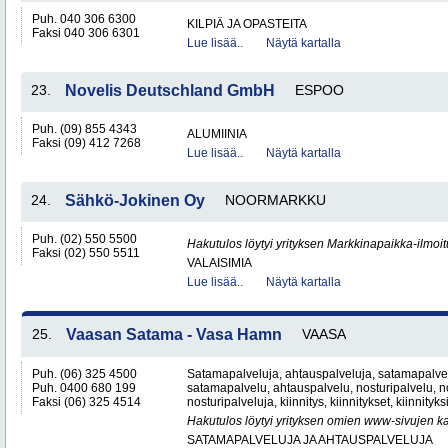
Puh. 040 306 6300
KILPIÄ JA OPASTEITA
Faksi 040 306 6301
Lue lisää..
Näytä kartalla
23.
Novelis Deutschland GmbH
ESPOO
Puh. (09) 855 4343
ALUMIINIA
Faksi (09) 412 7268
Lue lisää..
Näytä kartalla
24.
Sähkö-Jokinen Oy
NOORMARKKU
Puh. (02) 550 5500
Hakutulos löytyi yrityksen Markkinapaikka-ilmoi
Faksi (02) 550 5511
VALAISIMIA
Lue lisää..
Näytä kartalla
25.
Vaasan Satama - Vasa Hamn
VAASA
Puh. (06) 325 4500
Satamapalveluja, ahtauspalveluja, satamapalvel
Puh. 0400 680 199
satamapalvelu, ahtauspalvelu, nosturipalvelu, no
Faksi (06) 325 4514
nosturipalveluja, kiinnitys, kiinnitykset, kiinnityk
Hakutulos löytyi yrityksen omien www-sivujen ka
SATAMAPALVELUJA JA AHTAUSPALVELUJA