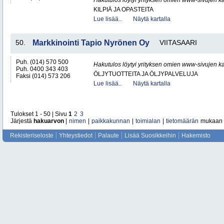
Hakutulos löytyi yrityksen omien www-sivujen ka
KILPIÄ JA OPASTEITA
Lue lisää..
Näytä kartalla
50.
Markkinointi Tapio Nyrönen Oy
VIITASAARI
Puh. (014) 570 500
Hakutulos löytyi yrityksen omien www-sivujen ka
Puh. 0400 343 403
ÖLJYTUOTTEITA JA ÖLJYPALVELUJA
Faksi (014) 573 206
Lue lisää..
Näytä kartalla
Tulokset 1 - 50 | Sivu
1
2
3
Järjestä
hakuarvon
|
nimen
|
paikkakunnan
|
toimialan
|
tietomäärän
mukaan
Rekisteriseloste
Yhteystiedot
Palaute
Lisää Suosikkeihin
Hakemisto