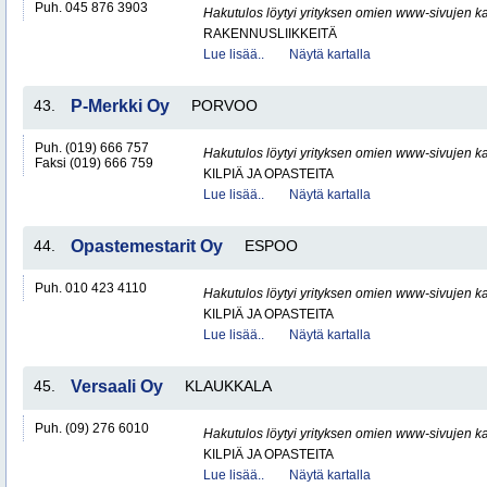
Puh. 045 876 3903
Hakutulos löytyi yrityksen omien www-sivujen ka
RAKENNUSLIIKKEITÄ
Lue lisää..
Näytä kartalla
43.
P-Merkki Oy
PORVOO
Puh. (019) 666 757
Hakutulos löytyi yrityksen omien www-sivujen ka
Faksi (019) 666 759
KILPIÄ JA OPASTEITA
Lue lisää..
Näytä kartalla
44.
Opastemestarit Oy
ESPOO
Puh. 010 423 4110
Hakutulos löytyi yrityksen omien www-sivujen ka
KILPIÄ JA OPASTEITA
Lue lisää..
Näytä kartalla
45.
Versaali Oy
KLAUKKALA
Puh. (09) 276 6010
Hakutulos löytyi yrityksen omien www-sivujen ka
KILPIÄ JA OPASTEITA
Lue lisää..
Näytä kartalla