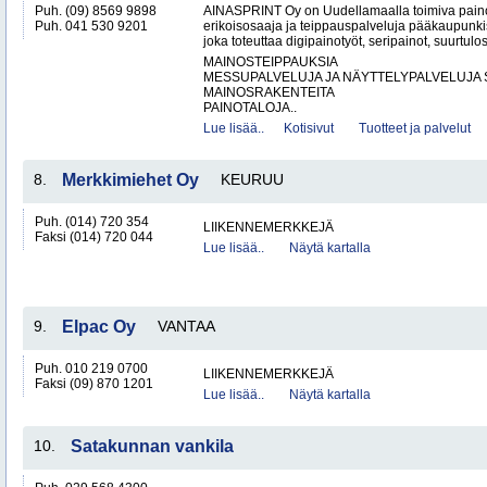
Puh. (09) 8569 9898
AINASPRINT Oy on Uudellamaalla toimiva paino
Puh. 041 530 9201
erikoisosaaja ja teippauspalveluja pääkaupunkis
joka toteuttaa digipainotyöt, seripainot, suurtulo
MAINOSTEIPPAUKSIA
MESSUPALVELUJA JA NÄYTTELYPALVELUJA 
MAINOSRAKENTEITA
PAINOTALOJA..
Lue lisää..
Kotisivut
Tuotteet ja palvelut
8.
Merkkimiehet Oy
KEURUU
Puh. (014) 720 354
LIIKENNEMERKKEJÄ
Faksi (014) 720 044
Lue lisää..
Näytä kartalla
9.
Elpac Oy
VANTAA
Puh. 010 219 0700
LIIKENNEMERKKEJÄ
Faksi (09) 870 1201
Lue lisää..
Näytä kartalla
10.
Satakunnan vankila