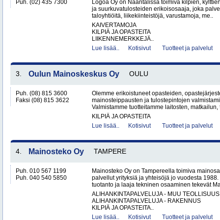
Puh. (02) 435 7300
Logoa Oy on Naantalissa toimiva kilpien, kylttie
ja suurkuvatulosteiden erikoisosaaja, joka palvele
taloyhtiöitä, liikekiinteistöjä, varustamoja, me..
KAIVERTAMOJA
KILPIÄ JA OPASTEITA
LIIKENNEMERKKEJÄ..
Lue lisää..
Kotisivut
Tuotteet ja palvelut
3.
Oulun Mainoskeskus Oy
OULU
Puh. (08) 815 3600
Olemme erikoistuneet opasteiden, opastejärjest
Faksi (08) 815 3622
mainosteippausten ja tulostepintojen valmista
Valmistamme tuotteitamme laitosten, matkailun, t
KILPIÄ JA OPASTEITA
Lue lisää..
Kotisivut
Tuotteet ja palvelut
4.
Mainosteko Oy
TAMPERE
Puh. 010 567 1199
Mainosteko Oy on Tampereella toimiva mainosal
Puh. 040 540 5850
palvellut yrityksiä ja yhteisöjä jo vuodesta 198
tuotanto ja laaja tekninen osaaminen tekevät Ma
ALIHANKINTAPALVELUJA - MUU TEOLLISUUS
ALIHANKINTAPALVELUJA - RAKENNUS
KILPIÄ JA OPASTEITA..
Lue lisää..
Kotisivut
Tuotteet ja palvelut