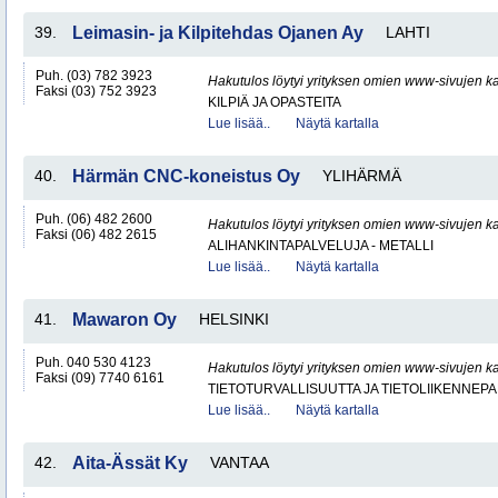
39.
Leimasin- ja Kilpitehdas Ojanen Ay
LAHTI
Puh. (03) 782 3923
Hakutulos löytyi yrityksen omien www-sivujen ka
Faksi (03) 752 3923
KILPIÄ JA OPASTEITA
Lue lisää..
Näytä kartalla
40.
Härmän CNC-koneistus Oy
YLIHÄRMÄ
Puh. (06) 482 2600
Hakutulos löytyi yrityksen omien www-sivujen ka
Faksi (06) 482 2615
ALIHANKINTAPALVELUJA - METALLI
Lue lisää..
Näytä kartalla
41.
Mawaron Oy
HELSINKI
Puh. 040 530 4123
Hakutulos löytyi yrityksen omien www-sivujen ka
Faksi (09) 7740 6161
TIETOTURVALLISUUTTA JA TIETOLIIKENNEP
Lue lisää..
Näytä kartalla
42.
Aita-Ässät Ky
VANTAA