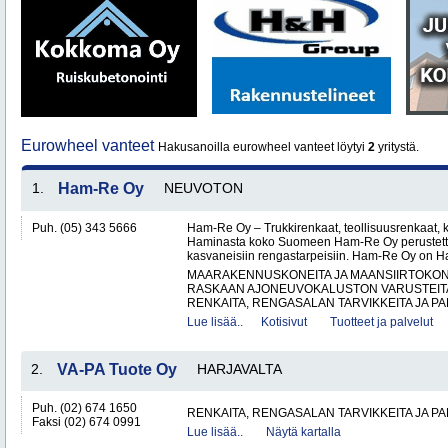
Eurowheel vanteet
Hakusanoilla eurowheel vanteet löytyi
2
yritystä.
1.
Ham-Re Oy
NEUVOTON
Puh. (05) 343 5666
Ham-Re Oy – Trukkirenkaat, teollisuusrenkaat, k
Haminasta koko Suomeen Ham-Re Oy perustetti
kasvaneisiin rengastarpeisiin. Ham-Re Oy on 
MAARAKENNUSKONEITA JA MAANSIIRTOKONE
RASKAAN AJONEUVOKALUSTON VARUSTEITA 
RENKAITA, RENGASALAN TARVIKKEITA JA PA
Lue lisää..
Kotisivut
Tuotteet ja palvelut
2.
VA-PA Tuote Oy
HARJAVALTA
Puh. (02) 674 1650
RENKAITA, RENGASALAN TARVIKKEITA JA P
Faksi (02) 674 0991
Lue lisää..
Näytä kartalla