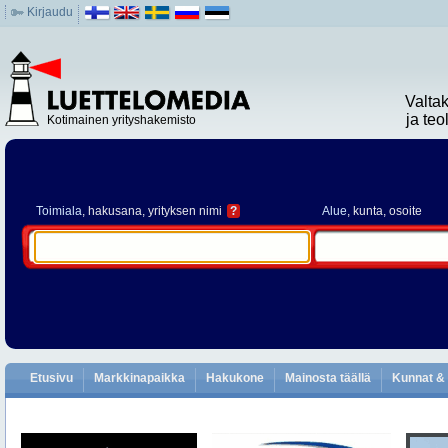
Kirjaudu
Valta
ja te
Kotimainen yrityshakemisto
Toimiala
, hakusana, yrityksen nimi
?
Alue
, kunta, osoite
Etusivu
Markkinapaikka
Hakukone
Mainosta täällä
Kunnat & 