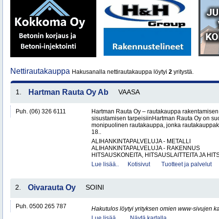
Nettirautakauppa
Hakusanalla nettirautakauppa löytyi
2
yritystä.
1.
Hartman Rauta Oy Ab
VAASA
Puh. (06) 326 6111
Hartman Rauta Oy – rautakauppa rakentamisen, 
sisustamisen tarpeisiinHartman Rauta Oy on su
monipuolinen rautakauppa, jonka rautakauppak
18..
ALIHANKINTAPALVELUJA - METALLI
ALIHANKINTAPALVELUJA - RAKENNUS
HITSAUSKONEITA, HITSAUSLAITTEITA JA HIT
Lue lisää..
Kotisivut
Tuotteet ja palvelut
2.
Oivarauta Oy
SOINI
Puh. 0500 265 787
Hakutulos löytyi yrityksen omien www-sivujen ka
Lue lisää..
Näytä kartalla