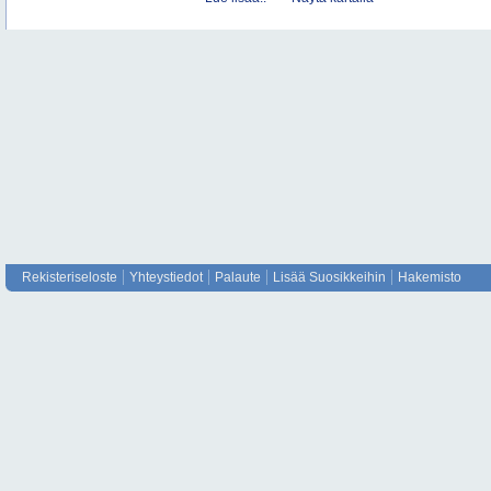
Rekisteriseloste
Yhteystiedot
Palaute
Lisää Suosikkeihin
Hakemisto