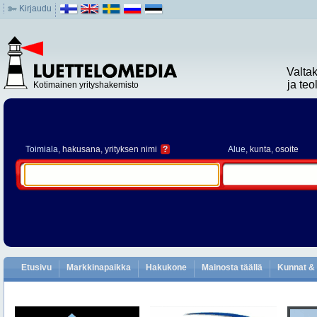
Kirjaudu
Valta
ja te
Kotimainen yrityshakemisto
Toimiala
, hakusana, yrityksen nimi
?
Alue
, kunta, osoite
Etusivu
Markkinapaikka
Hakukone
Mainosta täällä
Kunnat & 