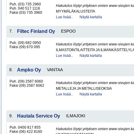
Puh. (03) 735 2960
Hakutulos löytyi yrityksen omien www-sivujen ka
Puh. 040 517 1116
MYYMÄLÄKALUSTEITA
Faksi (03) 735 3960
Lue lisää..
Näytä kartalla
7.
Filtec Finland Oy
ESPOO
Puh. (09) 682 0950
Hakutulos löytyi yrityksen omien www-sivujen ka
Faksi (09) 670 095
ILMASTOINTILAITTEITA JA ILMANKÄSITTELYLA
Lue lisää..
Näytä kartalla
8.
Ampko Oy
VANTAA
Puh. (09) 2587 6060
Hakutulos löytyi yrityksen omien www-sivujen ka
Faksi (09) 2587 6062
METALLEJA JA METALLISEOKSIA
Lue lisää..
Näytä kartalla
9.
Hautala Service Oy
ILMAJOKI
Puh. 0400 817 855
Hakutulos löytyi yrityksen omien www-sivujen ka
Faksi (06) 422 8160