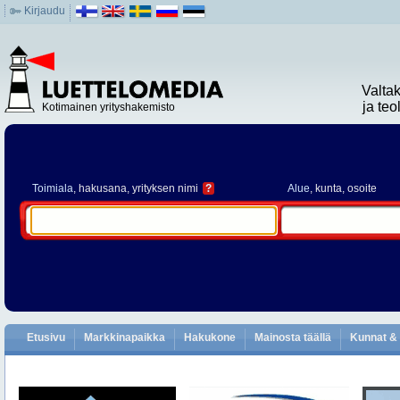
Kirjaudu
Valta
ja te
Kotimainen yrityshakemisto
Toimiala
, hakusana, yrityksen nimi
?
Alue
, kunta, osoite
Etusivu
Markkinapaikka
Hakukone
Mainosta täällä
Kunnat & 