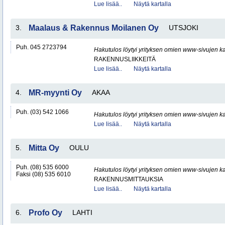
Lue lisää..
Näytä kartalla
3.
Maalaus & Rakennus Moilanen Oy
UTSJOKI
Puh. 045 2723794
Hakutulos löytyi yrityksen omien www-sivujen ka
RAKENNUSLIIKKEITÄ
Lue lisää..
Näytä kartalla
4.
MR-myynti Oy
AKAA
Puh. (03) 542 1066
Hakutulos löytyi yrityksen omien www-sivujen ka
Lue lisää..
Näytä kartalla
5.
Mitta Oy
OULU
Puh. (08) 535 6000
Hakutulos löytyi yrityksen omien www-sivujen ka
Faksi (08) 535 6010
RAKENNUSMITTAUKSIA
Lue lisää..
Näytä kartalla
6.
Profo Oy
LAHTI