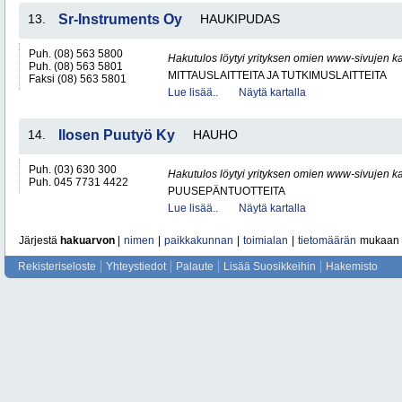
13.
Sr-Instruments Oy
HAUKIPUDAS
Puh. (08) 563 5800
Hakutulos löytyi yrityksen omien www-sivujen ka
Puh. (08) 563 5801
MITTAUSLAITTEITA JA TUTKIMUSLAITTEITA
Faksi (08) 563 5801
Lue lisää..
Näytä kartalla
14.
Ilosen Puutyö Ky
HAUHO
Puh. (03) 630 300
Hakutulos löytyi yrityksen omien www-sivujen ka
Puh. 045 7731 4422
PUUSEPÄNTUOTTEITA
Lue lisää..
Näytä kartalla
Järjestä
hakuarvon
|
nimen
|
paikkakunnan
|
toimialan
|
tietomäärän
mukaan
Rekisteriseloste
Yhteystiedot
Palaute
Lisää Suosikkeihin
Hakemisto