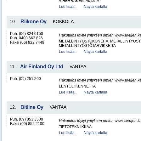
VIHERRAKENTAMISTA
Lue lisää..
Näytä kartalla
10.
Riikone Oy
KOKKOLA
Puh. (06) 824 0150
Hakutulos löytyi yrityksen omien www-sivujen ka
Puh. 0400 662 826
METALLINTYÖSTÖKONEITA, METALLINTYÖSTÖ
Faksi (06) 822 7449
METALLINTYÖSTÖTARVIKKEITA
Lue lisää..
Näytä kartalla
11.
Air Finland Oy Ltd
VANTAA
Puh. (09) 251 200
Hakutulos löytyi yrityksen omien www-sivujen ka
LENTOLIIKENNETTÄ
Lue lisää..
Näytä kartalla
12.
Bitline Oy
VANTAA
Puh. (09) 853 3500
Hakutulos löytyi yrityksen omien www-sivujen ka
Faksi (09) 852 2100
TIETOTEKNIIKKAA
Lue lisää..
Näytä kartalla