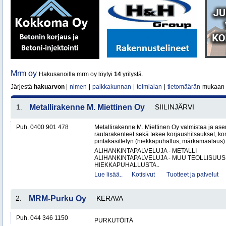
Mrm oy
Hakusanoilla mrm oy löytyi
14
yritystä.
Järjestä
hakuarvon
|
nimen
|
paikkakunnan
|
toimialan
|
tietomäärän
mukaan
1.
Metallirakenne M. Miettinen Oy
SIILINJÄRVI
Puh. 0400 901 478
Metallirakenne M. Miettinen Oy valmistaa ja ase
rautarakenteet sekä tekee korjaushitsaukset, ko
pintakäsittelyn (hiekkapuhallus, märkämaalaus) v
ALIHANKINTAPALVELUJA - METALLI
ALIHANKINTAPALVELUJA - MUU TEOLLISUUS
HIEKKAPUHALLUSTA..
Lue lisää..
Kotisivut
Tuotteet ja palvelut
2.
MRM-Purku Oy
KERAVA
Puh. 044 346 1150
PURKUTÖITÄ