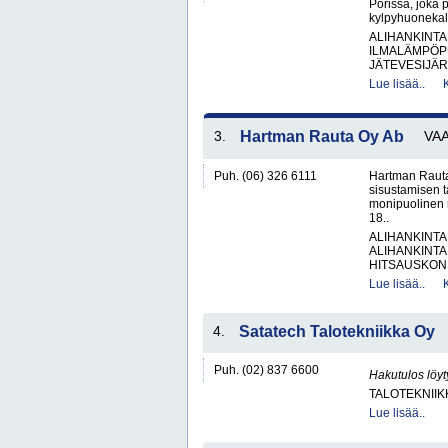
Porissa, joka 
kylpyhuonekalu
ALIHANKINTA
ILMALÄMPÖP
JÄTEVESIJÄR
Lue lisää..
3.
Hartman Rauta Oy Ab
VA
Puh. (06) 326 6111
Hartman Rauta
sisustamisen 
monipuolinen 
18..
ALIHANKINTA
ALIHANKINTA
HITSAUSKONE
Lue lisää..
4.
Satatech Talotekniikka Oy
Puh. (02) 837 6600
Hakutulos löyt
TALOTEKNIIK
Lue lisää..