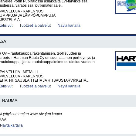
palvelee Porin Putkitalossa asiakkaita LVI-tarvikkeissa,
steissa, varaosissa, putkimateriaale..
PALVELUJA - RAKENNUS
UMPPUJA JA LÄMPÖPUMPPUJA
JESTELMIÄ..
Kotisivut
Tuotteet ja palvelut
Näytä kartalla
ASA
 Oy – rautakauppa rakentamisen, teollisuuden ja
tarpeisiinHartman Rauta Oy on suomalainen perheyritys ja
rautakauppa, jonka rautakauppakokemus ulottuu vuoteen
PALVELUJA - METALLI
PALVELUJA - RAKENNUS
ITA, HITSAUSLAITTEITA JA HITSAUSTARVIKKEITA..
Kotisivut
Tuotteet ja palvelut
Näytä kartalla
RAUMA
yi yrityksen omien www-sivujen kautta
KAA
Näytä kartalla