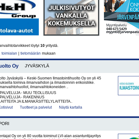
nvaihtotarvikkeet löytyi
10
yritystä.
|
toimialan
|
tietomäärän
mukaan
uolto Oy
JYVÄSKYLÄ
lto Jyväskylä – Keski-Suomen Ilmastointihuolto Oy on yli 45
sella toimiva ilmanvaihdon ja ilmastoinnin erikoisliike.
anvaihtohuollot, ilmanvaihtokoneiden ..
PALVELUJA - MUU TEOLLISUUS
PALVELUJA - RAKENNUS
AITTEITA JA ILMANKÄSITTELYLAITTEITA..
Kotisivut
Tuotteet ja palvelut
Näytä kartalla
PORI
ntajat Oy on yli 80 vuotta toiminut LVI-alan asiantuntijayritys