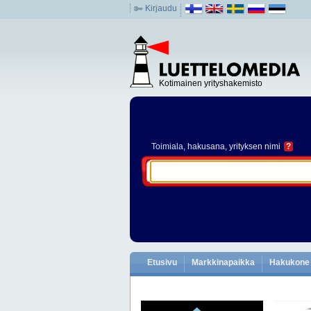
Kirjaudu
Kotimainen yrityshakemisto
Toimiala
, hakusana, yrityksen nimi
?
Etusivu
Markkinapaikka
Hakukone