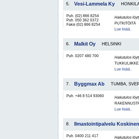
5.
Vesi-Lammela Ky
HONKIL
Puh. (02) 866 8254
Hakutulos löyt
Puh. 050 362 0372
PUTKITÖITÄ
Faksi (02) 866 8254
Lue lisää..
6.
Malkit Oy
HELSINKI
Puh. 0207 480 700
Hakutulos löyt
TUKKULIIKKE
Lue lisää..
7.
Byggmax Ab
TUMBA, SVE
Puh. +46 8 514 93060
Hakutulos löyt
RAKENNUSTA
Lue lisää..
8.
Ilmastointipalvelu Koskine
Puh. 0400 211 417
Hakutulos löyt