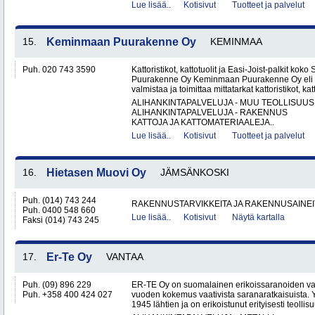
Lue lisää..
Kotisivut
Tuotteet ja palvelut
15.
Keminmaan Puurakenne Oy
KEMINMAA
Puh. 020 743 3590
Kattoristikot, kattotuolit ja Easi-Joist-palkit 
Puurakenne Oy Keminmaan Puurakenne Oy eli 
valmistaa ja toimittaa mittatarkat kattoristikot, katto
ALIHANKINTAPALVELUJA - MUU TEOLLISUUS
ALIHANKINTAPALVELUJA - RAKENNUS
KATTOJA JA KATTOMATERIAALEJA..
Lue lisää..
Kotisivut
Tuotteet ja palvelut
16.
Hietasen Muovi Oy
JÄMSÄNKOSKI
Puh. (014) 743 244
RAKENNUSTARVIKKEITA JA RAKENNUSAINEI
Puh. 0400 548 660
Lue lisää..
Kotisivut
Näytä kartalla
Faksi (014) 743 245
17.
Er-Te Oy
VANTAA
Puh. (09) 896 229
ER-TE Oy on suomalainen erikoissaranoiden valmi
Puh. +358 400 424 027
vuoden kokemus vaativista saranaratkaisuista. Y
1945 lähtien ja on erikoistunut erityisesti teollisu