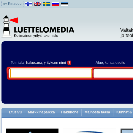
Kirjaudu
Valta
ja te
Kotimainen yrityshakemisto
Toimiala
, hakusana, yrityksen nimi
?
Alue
, kunta, osoite
Etusivu
Markkinapaikka
Hakukone
Mainosta täällä
Kunnat & 