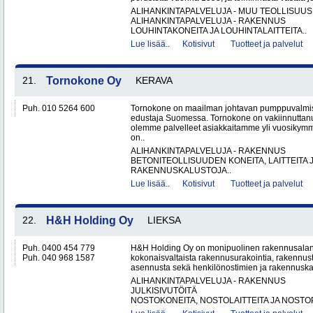
ALIHANKINTAPALVELUJA - MUU TEOLLISUUS
ALIHANKINTAPALVELUJA - RAKENNUS
LOUHINTAKONEITA JA LOUHINTALAITTEITA..
Lue lisää..
Kotisivut
Tuotteet ja palvelut
21.
Tornokone Oy
KERAVA
Puh. 010 5264 600
Tornokone on maailman johtavan pumppuvalmis
edustaja Suomessa. Tornokone on vakiinnutta
olemme palvelleet asiakkaitamme yli vuosikym
on..
ALIHANKINTAPALVELUJA - RAKENNUS
BETONITEOLLISUUDEN KONEITA, LAITTEITA J
RAKENNUSKALUSTOJA..
Lue lisää..
Kotisivut
Tuotteet ja palvelut
22.
H&H Holding Oy
LIEKSA
Puh. 0400 454 779
H&H Holding Oy on monipuolinen rakennusalan y
Puh. 040 968 1587
kokonaisvaltaista rakennusurakointia, rakennus
asennusta sekä henkilönostimien ja rakennuskal
ALIHANKINTAPALVELUJA - RAKENNUS
JULKISIVUTÖITÄ
NOSTOKONEITA, NOSTOLAITTEITA JA NOSTO