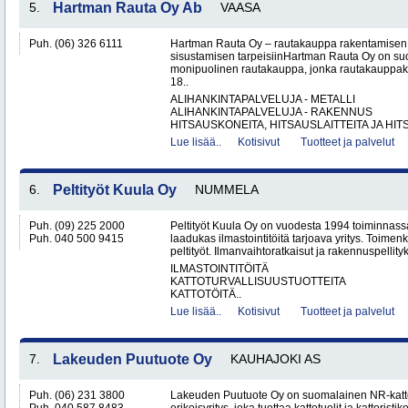
5.
Hartman Rauta Oy Ab
VAASA
Puh. (06) 326 6111
Hartman Rauta Oy – rautakauppa rakentamisen, 
sisustamisen tarpeisiinHartman Rauta Oy on su
monipuolinen rautakauppa, jonka rautakauppak
18..
ALIHANKINTAPALVELUJA - METALLI
ALIHANKINTAPALVELUJA - RAKENNUS
HITSAUSKONEITA, HITSAUSLAITTEITA JA HIT
Lue lisää..
Kotisivut
Tuotteet ja palvelut
6.
Peltityöt Kuula Oy
NUMMELA
Puh. (09) 225 2000
Peltityöt Kuula Oy on vuodesta 1994 toiminnassa
Puh. 040 500 9415
laadukas ilmastointitöitä tarjoava yritys. Toi
peltityöt. Ilmanvaihtoratkaisut ja rakennuspellityk
ILMASTOINTITÖITÄ
KATTOTURVALLISUUSTUOTTEITA
KATTOTÖITÄ..
Lue lisää..
Kotisivut
Tuotteet ja palvelut
7.
Lakeuden Puutuote Oy
KAUHAJOKI AS
Puh. (06) 231 3800
Lakeuden Puutuote Oy on suomalainen NR-katto