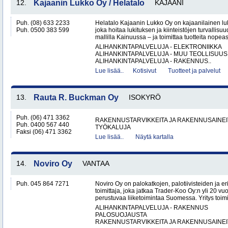
12.
Kajaanin Lukko Oy / Helatalo
KAJAANI
Puh. (08) 633 2233
Helatalo Kajaanin Lukko Oy on kajaanilainen luk
Puh. 0500 383 599
joka hoitaa lukituksen ja kiinteistöjen turvallisu
mallilla Kainuussa – ja toimittaa tuotteita nopeast
ALIHANKINTAPALVELUJA - ELEKTRONIIKKA
ALIHANKINTAPALVELUJA - MUU TEOLLISUUS
ALIHANKINTAPALVELUJA - RAKENNUS..
Lue lisää..
Kotisivut
Tuotteet ja palvelut
13.
Rauta R. Buckman Oy
ISOKYRÖ
Puh. (06) 471 3362
RAKENNUSTARVIKKEITA JA RAKENNUSAINEI
Puh. 0400 567 440
TYÖKALUJA
Faksi (06) 471 3362
Lue lisää..
Näytä kartalla
14.
Noviro Oy
VANTAA
Puh. 045 864 7271
Noviro Oy on palokatkojen, palotiivisteiden ja eri
toimittaja, joka jatkaa Trader-Koo Oy:n yli 20
perustuvaa liiketoimintaa Suomessa. Yritys toimitt
ALIHANKINTAPALVELUJA - RAKENNUS
PALOSUOJAUSTA
RAKENNUSTARVIKKEITA JA RAKENNUSAINEIT