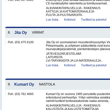
Puh. 040 587 8483
erikoisyritys, joka tuottaa kattotuolit ja kattoristik
CE-hyväksytyillä rakenteilla ja toimitusvarmall..
ALIHANKINTAPALVELUJA - RAKENNUS
KATTOJA JA KATTOMATERIAALEJA
PUUTA JA PUUTAVAROITA..
Lue lisää..
Kotisivut
Tuotteet ja palvelut
8.
Jita Oy
VIRRAT
Puh. (03) 475 6100
Jita Oy on suomalainen muoviteollisuusyritys Virr
Pirkanmaalta, ja yrityksen päätuotteita ovat kuiv
muoviputkijärjestelmät, pienkiinteistöjen jätevesi
JÄTEVESIJÄRJESTELMIÄ
LAITUREITA
LVI-TARVIKKEITA JA LVI-MATERIAALEJA..
Lue lisää..
Kotisivut
Tuotteet ja palvelut
9.
Kumart Oy
NASTOLA
Puh. (03) 762 4665
Kumart Oy on vuonna 1985 perustettu puuteolli
erikoistunut perheyritys. Yritys valmistaa asiak
valmiit tuotteet korkealaatuisista raaka-aineista,
ALIHANKINTAPALVELUJA - RAKENNUS
KALUSTEITA JA KALUSTETOIMITTAJIA