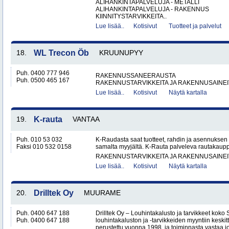
ALIHANKINTAPALVELUJA - METALLI
ALIHANKINTAPALVELUJA - RAKENNUS
KIINNITYSTARVIKKEITA..
Lue lisää..
Kotisivut
Tuotteet ja palvelut
18.
WL Trecon Öb
KRUUNUPYY
Puh. 0400 777 946
RAKENNUSSANEERAUSTA
Puh. 0500 465 167
RAKENNUSTARVIKKEITA JA RAKENNUSAINEI
Lue lisää..
Kotisivut
Näytä kartalla
19.
K-rauta
VANTAA
Puh. 010 53 032
K-Raudasta saat tuotteet, rahdin ja asennuksen
Faksi 010 532 0158
samalta myyjältä. K-Rauta palveleva rautakaup
RAKENNUSTARVIKKEITA JA RAKENNUSAINEI
Lue lisää..
Kotisivut
Näytä kartalla
20.
Drilltek Oy
MUURAME
Puh. 0400 647 188
Drilltek Oy – Louhintakalusto ja tarvikkeet koko
Puh. 0400 647 188
louhintakaluston ja -tarvikkeiden myyntiin keskitt
perustettu vuonna 1998, ja toiminnasta vastaa jo