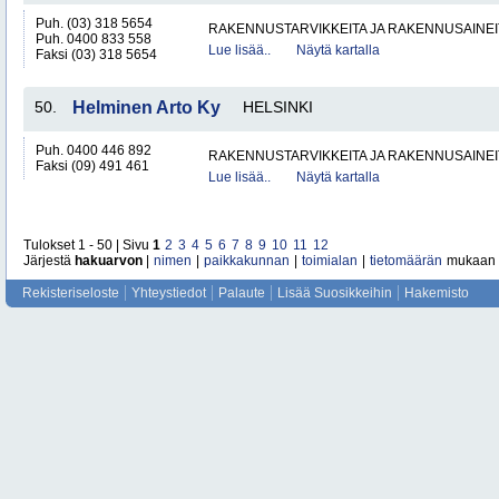
Puh. (03) 318 5654
RAKENNUSTARVIKKEITA JA RAKENNUSAINEI
Puh. 0400 833 558
Lue lisää..
Näytä kartalla
Faksi (03) 318 5654
50.
Helminen Arto Ky
HELSINKI
Puh. 0400 446 892
RAKENNUSTARVIKKEITA JA RAKENNUSAINEI
Faksi (09) 491 461
Lue lisää..
Näytä kartalla
Tulokset 1 - 50 | Sivu
1
2
3
4
5
6
7
8
9
10
11
12
Järjestä
hakuarvon
|
nimen
|
paikkakunnan
|
toimialan
|
tietomäärän
mukaan
Rekisteriseloste
Yhteystiedot
Palaute
Lisää Suosikkeihin
Hakemisto