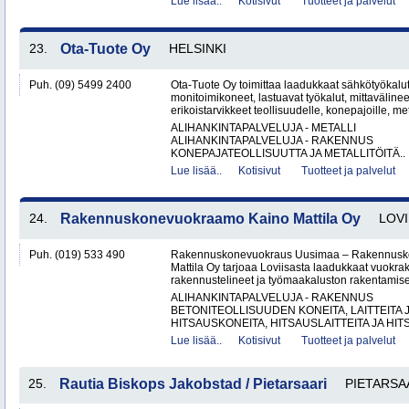
Lue lisää..
Kotisivut
Tuotteet ja palvelut
23.
Ota-Tuote Oy
HELSINKI
Puh. (09) 5499 2400
Ota-Tuote Oy toimittaa laadukkaat sähkötyökalut,
monitoimikoneet, lastuavat työkalut, mittaväline
erikoistarvikkeet teollisuudelle, konepajoille, met
ALIHANKINTAPALVELUJA - METALLI
ALIHANKINTAPALVELUJA - RAKENNUS
KONEPAJATEOLLISUUTTA JA METALLITÖITÄ..
Lue lisää..
Kotisivut
Tuotteet ja palvelut
24.
Rakennuskonevuokraamo Kaino Mattila Oy
LOVI
Puh. (019) 533 490
Rakennuskonevuokraus Uusimaa – Rakennusk
Mattila Oy tarjoaa Loviisasta laadukkaat vuokrak
rakennustelineet ja työmaakaluston rakentamisen
ALIHANKINTAPALVELUJA - RAKENNUS
BETONITEOLLISUUDEN KONEITA, LAITTEITA J
HITSAUSKONEITA, HITSAUSLAITTEITA JA HIT
Lue lisää..
Kotisivut
Tuotteet ja palvelut
25.
Rautia Biskops Jakobstad / Pietarsaari
PIETARSA