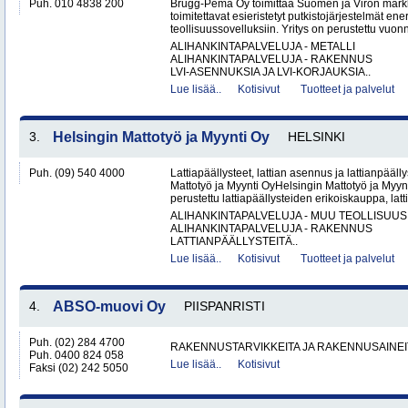
Puh. 010 4838 200
Brugg-Pema Oy toimittaa Suomen ja Viron markki
toimitettavat esieristetyt putkistojärjestelmät ener
teollisuussovelluksiin. Yritys on perustettu vuon
ALIHANKINTAPALVELUJA - METALLI
ALIHANKINTAPALVELUJA - RAKENNUS
LVI-ASENNUKSIA JA LVI-KORJAUKSIA..
Lue lisää..
Kotisivut
Tuotteet ja palvelut
3.
Helsingin Mattotyö ja Myynti Oy
HELSINKI
Puh. (09) 540 4000
Lattiapäällysteet, lattian asennus ja lattianpääll
Mattotyö ja Myynti OyHelsingin Mattotyö ja Myy
perustettu lattiapäällysteiden erikoiskauppa, latt
ALIHANKINTAPALVELUJA - MUU TEOLLISUUS
ALIHANKINTAPALVELUJA - RAKENNUS
LATTIANPÄÄLLYSTEITÄ..
Lue lisää..
Kotisivut
Tuotteet ja palvelut
4.
ABSO-muovi Oy
PIISPANRISTI
Puh. (02) 284 4700
RAKENNUSTARVIKKEITA JA RAKENNUSAINEI
Puh. 0400 824 058
Lue lisää..
Kotisivut
Faksi (02) 242 5050