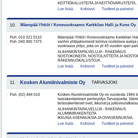
KEITTIÖKALUSTEITA JA KEITTIÖVARUSTEITA..
Lue lisää..
Kotisivut
Tuotteet ja palvelut
10.
Mäenpää-Yhtiöt / Konevuokraamo Karkkilan Halli ja Kone Oy
Puh. 010 321 0110
Mäenpää-Yhtiöt / Konevuokraamo Karkkilan Hal
Puh. 040 900 7375
vanhin yhtäjaksoisesti toimiva nostolava-autoja 
vuokraava yritys, joka on yli 45 vuoden ajan palv
ALIHANKINTAPALVELUJA - RAKENNUS
NOSTOKONEITA, NOSTOLAITTEITA JA NOST
RAKENNUSKALUSTOJA..
Lue lisää..
Kotisivut
Tuotteet ja palvelut
11.
Kosken Alumiinivalmiste Oy
TARVASJOKI
Puh. (02) 484 010
Kosken Alumiinivalmiste Oy on vuodesta 1984 toi
lasirakentamisen perheyritys Tarvasjoelta. Valm
teräsrakenteiset ovet, ikkunat ja julkisivuratkaisut
ALIHANKINTAPALVELUJA - RAKENNUS
ALUMIINIRAKENTEITA
IKKUNA-ASENNUKSIA JA OVIASENNUKSIA..
Lue lisää..
Kotisivut
Tuotteet ja palvelut