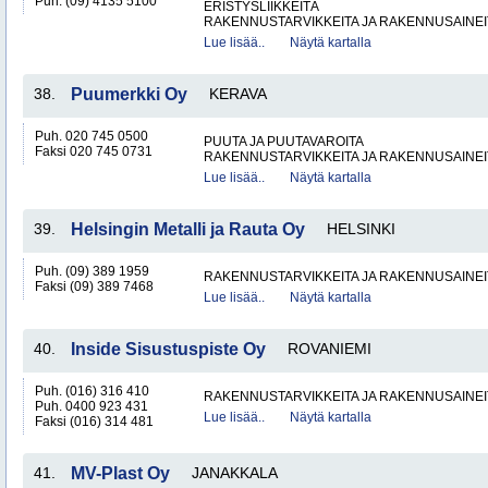
Puh. (09) 4135 5100
ERISTYSLIIKKEITÄ
RAKENNUSTARVIKKEITA JA RAKENNUSAINEI
Lue lisää..
Näytä kartalla
38.
Puumerkki Oy
KERAVA
Puh. 020 745 0500
PUUTA JA PUUTAVAROITA
Faksi 020 745 0731
RAKENNUSTARVIKKEITA JA RAKENNUSAINEI
Lue lisää..
Näytä kartalla
39.
Helsingin Metalli ja Rauta Oy
HELSINKI
Puh. (09) 389 1959
RAKENNUSTARVIKKEITA JA RAKENNUSAINEI
Faksi (09) 389 7468
Lue lisää..
Näytä kartalla
40.
Inside Sisustuspiste Oy
ROVANIEMI
Puh. (016) 316 410
RAKENNUSTARVIKKEITA JA RAKENNUSAINEI
Puh. 0400 923 431
Lue lisää..
Näytä kartalla
Faksi (016) 314 481
41.
MV-Plast Oy
JANAKKALA