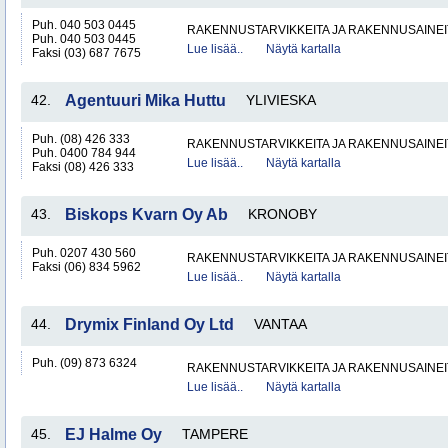
Puh. 040 503 0445
RAKENNUSTARVIKKEITA JA RAKENNUSAINEI
Puh. 040 503 0445
Lue lisää..
Näytä kartalla
Faksi (03) 687 7675
42.
Agentuuri Mika Huttu
YLIVIESKA
Puh. (08) 426 333
RAKENNUSTARVIKKEITA JA RAKENNUSAINEI
Puh. 0400 784 944
Lue lisää..
Näytä kartalla
Faksi (08) 426 333
43.
Biskops Kvarn Oy Ab
KRONOBY
Puh. 0207 430 560
RAKENNUSTARVIKKEITA JA RAKENNUSAINEI
Faksi (06) 834 5962
Lue lisää..
Näytä kartalla
44.
Drymix Finland Oy Ltd
VANTAA
Puh. (09) 873 6324
RAKENNUSTARVIKKEITA JA RAKENNUSAINEI
Lue lisää..
Näytä kartalla
45.
EJ Halme Oy
TAMPERE