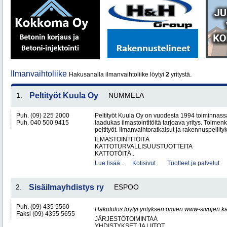
Ilmanvaihtoliike
Hakusanalla ilmanvaihtoliike löytyi
2
yritystä.
1.
Peltityöt Kuula Oy
NUMMELA
Puh. (09) 225 2000
Peltityöt Kuula Oy on vuodesta 1994 toiminnassa
Puh. 040 500 9415
laadukas ilmastointitöitä tarjoava yritys. Toi
peltityöt. Ilmanvaihtoratkaisut ja rakennuspellityk
ILMASTOINTITÖITÄ
KATTOTURVALLISUUSTUOTTEITA
KATTOTÖITÄ..
Lue lisää..
Kotisivut
Tuotteet ja palvelut
2.
Sisäilmayhdistys ry
ESPOO
Puh. (09) 435 5560
Hakutulos löytyi yrityksen omien www-sivujen ka
Faksi (09) 4355 5655
JÄRJESTÖTOIMINTAA
YHDISTYKSET JA LIITOT