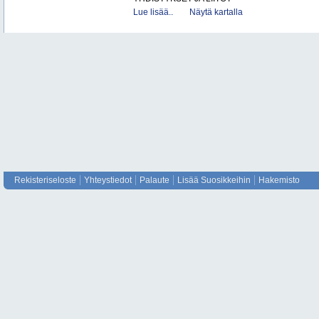
Lue lisää..
Näytä kartalla
Rekisteriseloste
Yhteystiedot
Palaute
Lisää Suosikkeihin
Hakemisto