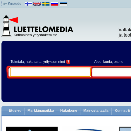
Kirjaudu
Valta
ja te
Kotimainen yrityshakemisto
Toimiala
, hakusana, yrityksen nimi
?
Alue
, kunta, osoite
Etusivu
Markkinapaikka
Hakukone
Mainosta täällä
Kunnat & 