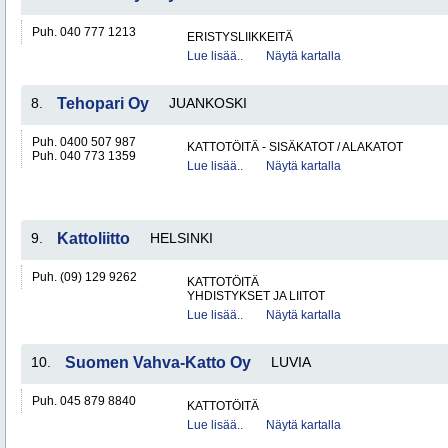
Puh. 040 777 1213
ERISTYSLIIKKEITÄ
Lue lisää..
Näytä kartalla
8.
Tehopari Oy
JUANKOSKI
Puh. 0400 507 987
KATTOTÖITÄ - SISÄKATOT / ALAKATOT
Puh. 040 773 1359
Lue lisää..
Näytä kartalla
9.
Kattoliitto
HELSINKI
Puh. (09) 129 9262
KATTOTÖITÄ
YHDISTYKSET JA LIITOT
Lue lisää..
Näytä kartalla
10.
Suomen Vahva-Katto Oy
LUVIA
Puh. 045 879 8840
KATTOTÖITÄ
Lue lisää..
Näytä kartalla