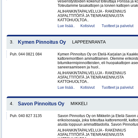
vesieristystöiden kokenut toteuttaja Porissa ja 
Toteutamme tasakattojen ja loivien kattojen urako
ALIHANKINTAPALVELUJA - RAKENNUS
ASFALTTITÖITÄ JA TIENRAKENNUSTA
KATTOHUOLTOA..
Lue lisää..
Kotisivut
Tuotteet ja palvelut
3.
Kymen Pinnoitus Oy
LAPPEENRANTA
Puh. 044 0821 084
Kymen Pinnoitus Oy on Etelä-Karjalan ja Kaak
kattoremonttien ammattilainen. Olemme erikoist
bitumikermipinnoitteisten, eli huopakattojen as
saneeraamiseen ja huol..
ALIHANKINTAPALVELUJA - RAKENNUS
ASFALTTITÖITÄ JA TIENRAKENNUSTA
KATTOHUOLTOA..
Lue lisää..
Kotisivut
Tuotteet ja palvelut
4.
Savon Pinnoitus Oy
MIKKELI
Puh. 040 827 3135
Savon Pinnoitus Oy on Mikkelin ja Etelä-Savon 
erikoisosaaja, joka toteuttaa kattoremontit, katt
alusta loppuun ammattitaidolla. Savon Pinnoitus
ALIHANKINTAPALVELUJA - RAKENNUS
ASFALTTITÖITÄ JA TIENRAKENNUSTA