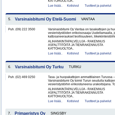
KATTOHUOLTOA..
Lue lisää..
Kotisivut
Tuotteet ja palvelut
5.
Varsinaisbitumi Oy Etelä-Suomi
VANTAA
Puh. (09) 222 3500
Varsinaisbitumi Oy Vantaa on tasakattojen ja hu
vesieristystöiden erikoisosaaja Uudellamaalla, j
kattosaneeraukset teollisuuteen, liikekiinteistöihin
ALIHANKINTAPALVELUJA - RAKENNUS
ASFALTTITÖITÄ JA TIENRAKENNUSTA
KATTOHUOLTOA..
Lue lisää..
Kotisivut
Tuotteet ja palvelut
6.
Varsinaisbitumi Oy Turku
TURKU
Puh. (02) 469 0250
Tasa- ja huopakattojen ammattilainen Turussa –
Varsinaisbitumi Oy toimii Turun seudulla kattoje
vesieristystöihin erikoistuneena urakoitsijana. 
ALIHANKINTAPALVELUJA - RAKENNUS
ASFALTTITÖITÄ JA TIENRAKENNUSTA
KATTOHUOLTOA..
Lue lisää..
Kotisivut
Tuotteet ja palvelut
7.
Primaeristys Oy
SINGSBY