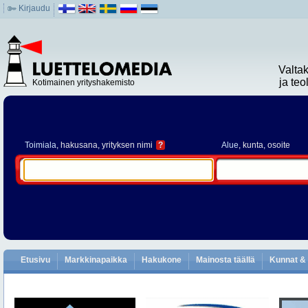
Kirjaudu
Valta
ja te
Kotimainen yrityshakemisto
Toimiala
, hakusana, yrityksen nimi
?
Alue
, kunta, osoite
Etusivu
Markkinapaikka
Hakukone
Mainosta täällä
Kunnat & 