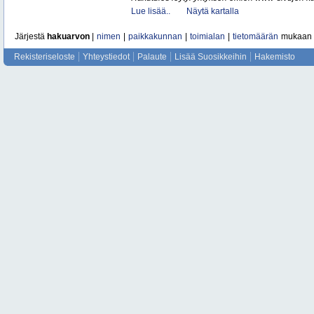
Lue lisää..
Näytä kartalla
Järjestä
hakuarvon
|
nimen
|
paikkakunnan
|
toimialan
|
tietomäärän
mukaan
Rekisteriseloste
Yhteystiedot
Palaute
Lisää Suosikkeihin
Hakemisto