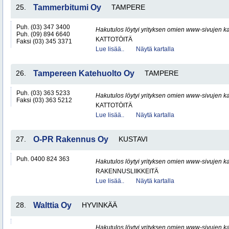
25.
Tammerbitumi Oy
TAMPERE
Puh. (03) 347 3400
Hakutulos löytyi yrityksen omien www-sivujen ka
Puh. (09) 894 6640
KATTOTÖITÄ
Faksi (03) 345 3371
Lue lisää..
Näytä kartalla
26.
Tampereen Katehuolto Oy
TAMPERE
Puh. (03) 363 5233
Hakutulos löytyi yrityksen omien www-sivujen ka
Faksi (03) 363 5212
KATTOTÖITÄ
Lue lisää..
Näytä kartalla
27.
O-PR Rakennus Oy
KUSTAVI
Puh. 0400 824 363
Hakutulos löytyi yrityksen omien www-sivujen ka
RAKENNUSLIIKKEITÄ
Lue lisää..
Näytä kartalla
28.
Walttia Oy
HYVINKÄÄ
Hakutulos löytyi yrityksen omien www-sivujen ka