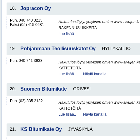
18.
Jopracon Oy
Puh. 040 740 3215
Hakutulos löytyi yrityksen omien www-sivujen ka
Faksi (05) 415 0681
RAKENNUSLIIKKEITÄ
Lue lisää..
19.
Pohjanmaan Teollisuuskatot Oy
HYLLYKALLIO
Puh. 040 741 3933
Hakutulos löytyi yrityksen omien www-sivujen ka
KATTOTÖITÄ
Lue lisää..
Näytä kartalla
20.
Suomen Bitumikate
ORIVESI
Puh. (03) 335 2132
Hakutulos löytyi yrityksen omien www-sivujen ka
KATTOTÖITÄ
Lue lisää..
Näytä kartalla
21.
KS Bitumikate Oy
JYVÄSKYLÄ