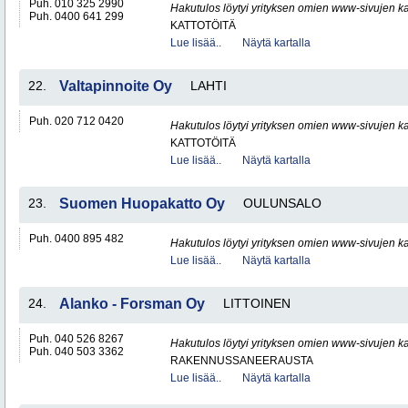
Puh. 010 325 2990
Hakutulos löytyi yrityksen omien www-sivujen ka
Puh. 0400 641 299
KATTOTÖITÄ
Lue lisää..
Näytä kartalla
22.
Valtapinnoite Oy
LAHTI
Puh. 020 712 0420
Hakutulos löytyi yrityksen omien www-sivujen ka
KATTOTÖITÄ
Lue lisää..
Näytä kartalla
23.
Suomen Huopakatto Oy
OULUNSALO
Puh. 0400 895 482
Hakutulos löytyi yrityksen omien www-sivujen ka
Lue lisää..
Näytä kartalla
24.
Alanko - Forsman Oy
LITTOINEN
Puh. 040 526 8267
Hakutulos löytyi yrityksen omien www-sivujen ka
Puh. 040 503 3362
RAKENNUSSANEERAUSTA
Lue lisää..
Näytä kartalla