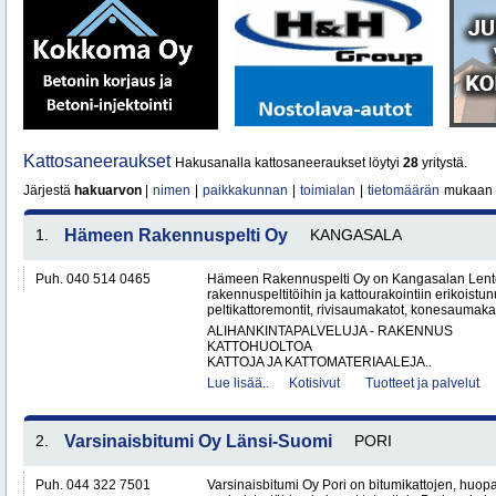
Kattosaneeraukset
Hakusanalla kattosaneeraukset löytyi
28
yritystä.
Järjestä
hakuarvon
|
nimen
|
paikkakunnan
|
toimialan
|
tietomäärän
mukaan
1.
Hämeen Rakennuspelti Oy
KANGASALA
Puh. 040 514 0465
Hämeen Rakennuspelti Oy on Kangasalan Lento
rakennuspeltitöihin ja kattourakointiin erikoistu
peltikattoremontit, rivisaumakatot, konesaumakato
ALIHANKINTAPALVELUJA - RAKENNUS
KATTOHUOLTOA
KATTOJA JA KATTOMATERIAALEJA..
Lue lisää..
Kotisivut
Tuotteet ja palvelut
2.
Varsinaisbitumi Oy Länsi-Suomi
PORI
Puh. 044 322 7501
Varsinaisbitumi Oy Pori on bitumikattojen, huopa