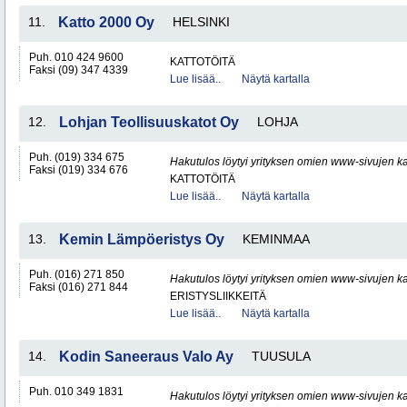
11.
Katto 2000 Oy
HELSINKI
Puh. 010 424 9600
KATTOTÖITÄ
Faksi (09) 347 4339
Lue lisää..
Näytä kartalla
12.
Lohjan Teollisuuskatot Oy
LOHJA
Puh. (019) 334 675
Hakutulos löytyi yrityksen omien www-sivujen ka
Faksi (019) 334 676
KATTOTÖITÄ
Lue lisää..
Näytä kartalla
13.
Kemin Lämpöeristys Oy
KEMINMAA
Puh. (016) 271 850
Hakutulos löytyi yrityksen omien www-sivujen ka
Faksi (016) 271 844
ERISTYSLIIKKEITÄ
Lue lisää..
Näytä kartalla
14.
Kodin Saneeraus Valo Ay
TUUSULA
Puh. 010 349 1831
Hakutulos löytyi yrityksen omien www-sivujen ka