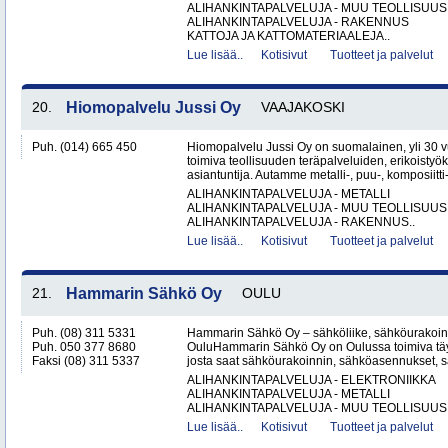
ALIHANKINTAPALVELUJA - MUU TEOLLISUUS
ALIHANKINTAPALVELUJA - RAKENNUS
KATTOJA JA KATTOMATERIAALEJA..
Lue lisää..
Kotisivut
Tuotteet ja palvelut
20.
Hiomopalvelu Jussi Oy
VAAJAKOSKI
Puh. (014) 665 450
Hiomopalvelu Jussi Oy on suomalainen, yli 30
toimiva teollisuuden teräpalveluiden, erikoistyö
asiantuntija. Autamme metalli-, puu-, komposiitti-
ALIHANKINTAPALVELUJA - METALLI
ALIHANKINTAPALVELUJA - MUU TEOLLISUUS
ALIHANKINTAPALVELUJA - RAKENNUS..
Lue lisää..
Kotisivut
Tuotteet ja palvelut
21.
Hammarin Sähkö Oy
OULU
Puh. (08) 311 5331
Hammarin Sähkö Oy – sähköliike, sähköurakoint
Puh. 050 377 8680
OuluHammarin Sähkö Oy on Oulussa toimiva täy
Faksi (08) 311 5337
josta saat sähköurakoinnin, sähköasennukset, sä
ALIHANKINTAPALVELUJA - ELEKTRONIIKKA
ALIHANKINTAPALVELUJA - METALLI
ALIHANKINTAPALVELUJA - MUU TEOLLISUUS.
Lue lisää..
Kotisivut
Tuotteet ja palvelut