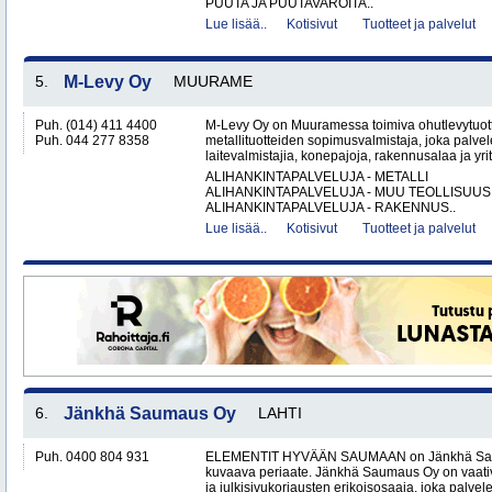
PUUTA JA PUUTAVAROITA..
Lue lisää..
Kotisivut
Tuotteet ja palvelut
5.
M-Levy Oy
MUURAME
Puh. (014) 411 4400
M-Levy Oy on Muuramessa toimiva ohutlevytuotte
Puh. 044 277 8358
metallituotteiden sopimusvalmistaja, joka palvele
laitevalmistajia, konepajoja, rakennusalaa ja yri
ALIHANKINTAPALVELUJA - METALLI
ALIHANKINTAPALVELUJA - MUU TEOLLISUUS
ALIHANKINTAPALVELUJA - RAKENNUS..
Lue lisää..
Kotisivut
Tuotteet ja palvelut
6.
Jänkhä Saumaus Oy
LAHTI
Puh. 0400 804 931
ELEMENTIT HYVÄÄN SAUMAAN on Jänkhä Saum
kuvaava periaate. Jänkhä Saumaus Oy on vaati
ja julkisivukorjausten erikoisosaaja, joka palvelee 