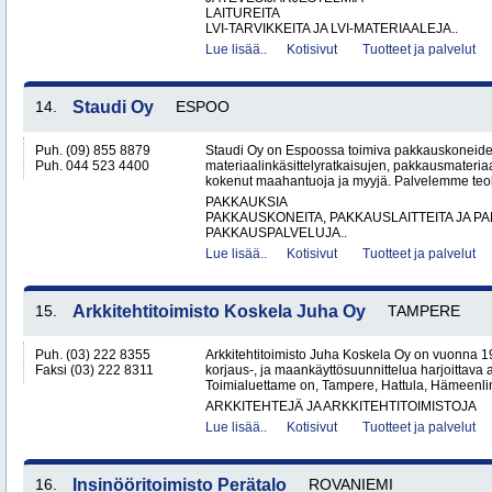
LAITUREITA
LVI-TARVIKKEITA JA LVI-MATERIAALEJA..
Lue lisää..
Kotisivut
Tuotteet ja palvelut
14.
Staudi Oy
ESPOO
Puh. (09) 855 8879
Staudi Oy on Espoossa toimiva pakkauskoneiden
Puh. 044 523 4400
materiaalinkäsittelyratkaisujen, pakkausmateria
kokenut maahantuoja ja myyjä. Palvelemme teolli
PAKKAUKSIA
PAKKAUSKONEITA, PAKKAUSLAITTEITA JA P
PAKKAUSPALVELUJA..
Lue lisää..
Kotisivut
Tuotteet ja palvelut
15.
Arkkitehtitoimisto Koskela Juha Oy
TAMPERE
Puh. (03) 222 8355
Arkkitehtitoimisto Juha Koskela Oy on vuonna 1
Faksi (03) 222 8311
korjaus-, ja maankäyttösuunnittelua harjoittava a
Toimialuettame on, Tampere, Hattula, Hämeenlin
ARKKITEHTEJÄ JA ARKKITEHTITOIMISTOJA
Lue lisää..
Kotisivut
Tuotteet ja palvelut
16.
Insinööritoimisto Perätalo
ROVANIEMI