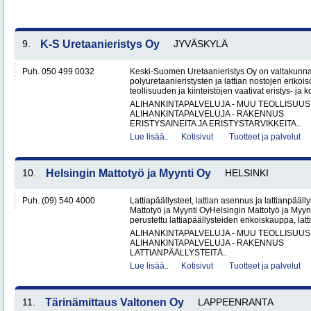
9.
K-S Uretaanieristys Oy
JYVÄSKYLÄ
Puh. 050 499 0032
Keski-Suomen Uretaanieristys Oy on valtakunnal
polyuretaanieristysten ja lattian nostojen erikoi
teollisuuden ja kiinteistöjen vaativat eristys- ja k
ALIHANKINTAPALVELUJA - MUU TEOLLISUUS
ALIHANKINTAPALVELUJA - RAKENNUS
ERISTYSAINEITA JA ERISTYSTARVIKKEITA..
Lue lisää..
Kotisivut
Tuotteet ja palvelut
10.
Helsingin Mattotyö ja Myynti Oy
HELSINKI
Puh. (09) 540 4000
Lattiapäällysteet, lattian asennus ja lattianpääll
Mattotyö ja Myynti OyHelsingin Mattotyö ja Myy
perustettu lattiapäällysteiden erikoiskauppa, latt
ALIHANKINTAPALVELUJA - MUU TEOLLISUUS
ALIHANKINTAPALVELUJA - RAKENNUS
LATTIANPÄÄLLYSTEITÄ..
Lue lisää..
Kotisivut
Tuotteet ja palvelut
11.
Tärinämittaus Valtonen Oy
LAPPEENRANTA