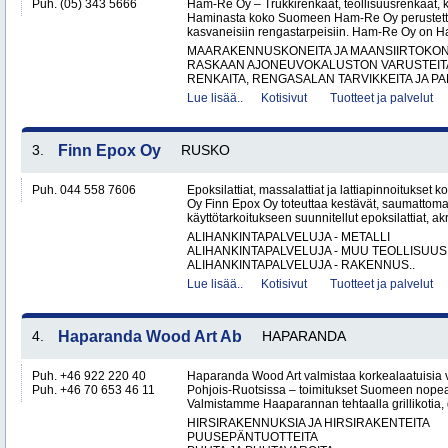
Puh. (05) 343 5666
Ham-Re Oy – Trukkirenkaat, teollisuusrenkaat, k
Haminasta koko Suomeen Ham-Re Oy perustetti
kasvaneisiin rengastarpeisiin. Ham-Re Oy on 
MAARAKENNUSKONEITA JA MAANSIIRTOKONE
RASKAAN AJONEUVOKALUSTON VARUSTEITA 
RENKAITA, RENGASALAN TARVIKKEITA JA PA
Lue lisää..
Kotisivut
Tuotteet ja palvelut
3.
Finn Epox Oy
RUSKO
Puh. 044 558 7606
Epoksilattiat, massalattiat ja lattiapinnoitukse
Oy Finn Epox Oy toteuttaa kestävät, saumattoma
käyttötarkoitukseen suunnitellut epoksilattiat, akryy
ALIHANKINTAPALVELUJA - METALLI
ALIHANKINTAPALVELUJA - MUU TEOLLISUUS
ALIHANKINTAPALVELUJA - RAKENNUS..
Lue lisää..
Kotisivut
Tuotteet ja palvelut
4.
Haparanda Wood Art Ab
HAPARANDA
Puh. +46 922 220 40
Haparanda Wood Art valmistaa korkealaatuisia
Puh. +46 70 653 46 11
Pohjois-Ruotsissa – toimitukset Suomeen nopeast
Valmistamme Haaparannan tehtaalla grillikotia, g
HIRSIRAKENNUKSIA JA HIRSIRAKENTEITA
PUUSEPÄNTUOTTEITA