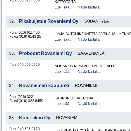
Puh. 050 378 4585
KATTOTÖITÄ
Lue lisää..
Näytä kartalla
32.
Pikakuljetus Rovaniemi Oy
SODANKYLÄ
Puh. (016) 611 406
LINJA-AUTOLIIKENNETTÄ JA TILAUSLIIKENN
Faksi (016) 6143 25
Lue lisää..
Näytä kartalla
33.
Proboost Rovaniemi Oy
SAARENKYLÄ
Puh. 040 500 9229
ALIHANKINTAPALVELUJA - METALLI
Lue lisää..
Näytä kartalla
34.
Rovaniemen kaupunki
ROVANIEMI
Puh. (016) 3221
KAUPUNGIT JA KUNNAT
Faksi (016) 322 6450
Lue lisää..
Näytä kartalla
35.
Koti-Tiikeri Oy
ROVANIEMI
Puh. 040 535 3178
LIIKETILAVÄLITYSTÄ JA LIIKETILAVUOKRAUS