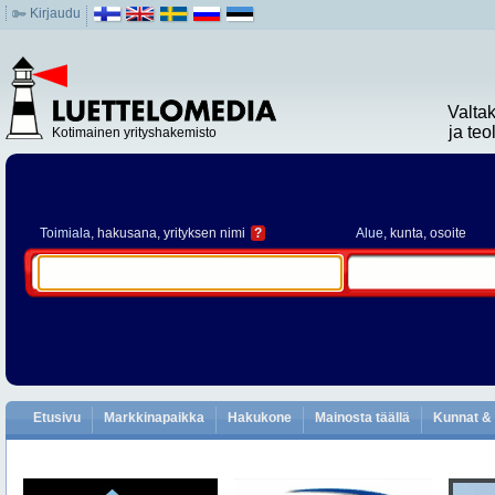
Kirjaudu
Valta
ja te
Kotimainen yrityshakemisto
Toimiala
, hakusana, yrityksen nimi
?
Alue
, kunta, osoite
Etusivu
Markkinapaikka
Hakukone
Mainosta täällä
Kunnat & 