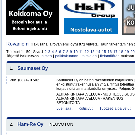
Rovaniemi
Hakusanalla rovaniemi löytyi
971
yritystä. Haun tarkentaminen o
Tulokset 1 - 50 | Sivu
1
2
3
4
5
6
7
8
9
10
11
12
13
14
15
16
17
18
19
20
Järjestä
hakuarvon
|
nimen
|
paikkakunnan
|
toimialan
|
tietomäärän
mukaan
1.
Saumaset Oy
Puh. (08) 470 502
Saumaset Oy on betonirakenteiden korjauksiin 
erikoistunut rakennusalan yritys. Yritys toteutta
korjaustöitä ammattitaidolla erityisesti Pohjois-
ALIHANKINTAPALVELUJA - MUU TEOLLISUUS
ALIHANKINTAPALVELUJA - RAKENNUS
BETONITÖITÄ..
Lue lisää..
Kotisivut
Tuotteet ja palvelut
2.
Ham-Re Oy
NEUVOTON