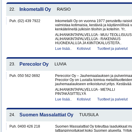
22.
Inkometalli Oy
RAISIO
Puh. (02) 439 7922
Inkometalli Oy on vuonna 1977 perustettu raisiol
valmistaa kotimaisia, kestäviä ja käytännöllisiä 
kenkätelineitä julkisiin tiloihin ja koteihin. Yr..
ALIHANKINTAPALVELUJA - MUU TEOLLISUUS
ALIHANKINTAPALVELUJA - RAKENNUS
HUONEKALUJA JA KIINTOKALUSTEITA..
Lue lisää..
Kotisivut
Tuotteet ja palvelut
23.
Perecolor Oy
LUVIA
Puh. 050 562 0692
Perecolor Oy – Jauhemaalauksen ja pulverimaal
Precolor Oy on Luvialla toimiva metallituotteiden
jauhemaalaukseen erikoistunut yritys. Kestävää 
ALIHANKINTAPALVELUJA - METALLI
PINTAKÄSITTELYÄ
Lue lisää..
Kotisivut
Tuotteet ja palvelut
24.
Suomen Massalattiat Oy
TUUSULA
Puh. 0400 426 218
Suomen Massalattiat Oy toteuttaa laadukkaat mas
lattianpinnoitukset koko Suomen alueella. Yrityk