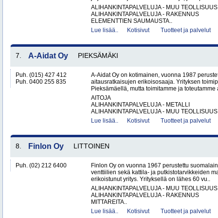
ALIHANKINTAPALVELUJA - MUU TEOLLISUUS
ALIHANKINTAPALVELUJA - RAKENNUS
ELEMENTTIEN SAUMAUSTA..
Lue lisää..
Kotisivut
Tuotteet ja palvelut
7.
A-Aidat Oy
PIEKSÄMÄKI
Puh. (015) 427 412
A-Aidat Oy on kotimainen, vuonna 1987 peruste
Puh. 0400 255 835
aitausratkaisujen erikoisosaaja. Yrityksen toimip
Pieksämäellä, mutta toimitamme ja toteutamme aid
AITOJA
ALIHANKINTAPALVELUJA - METALLI
ALIHANKINTAPALVELUJA - MUU TEOLLISUUS.
Lue lisää..
Kotisivut
Tuotteet ja palvelut
8.
Finlon Oy
LITTOINEN
Puh. (02) 212 6400
Finlon Oy on vuonna 1967 perustettu suomalainen
venttiilien sekä kattila- ja putkistotarvikkeiden 
erikoistunut yritys. Yrityksellä on lähes 60 vu..
ALIHANKINTAPALVELUJA - MUU TEOLLISUUS
ALIHANKINTAPALVELUJA - RAKENNUS
MITTAREITA..
Lue lisää..
Kotisivut
Tuotteet ja palvelut