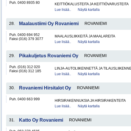
Puh. 0400 8935 80
KEITTIÖKALUSTEITA JA KEITTIÖVARUSTEITA
Lue lisää..
Näytä kartalla
28.
Maalaustiimi Oy Rovaniemi
ROVANIEMI
Puh. 0400 694 952
MAALAUSLIIKKEITÄ JA MAALAREITA
Faksi (016) 379 3077
Lue lisää..
Näytä kartalla
29.
Pikakuljetus Rovaniemi Oy
ROVANIEMI
Puh. (016) 312 020
LINJA-AUTOLIIKENNETTÄ JA TILAUSLIIKENN
Faksi (016) 312 185
Lue lisää..
Näytä kartalla
30.
Rovaniemi Hirsitalot Oy
ROVANIEMI
Puh. 0400 663 999
HIRSIRAKENNUKSIA JA HIRSIRAKENTEITA
Lue lisää..
Näytä kartalla
31.
Katto Oy Rovaniemi
ROVANIEMI