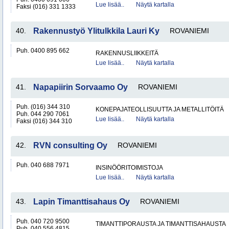
Lue lisää..
Näytä kartalla
Faksi (016) 331 1333
40.
Rakennustyö Ylitulkkila Lauri Ky
ROVANIEMI
Puh. 0400 895 662
RAKENNUSLIIKKEITÄ
Lue lisää..
Näytä kartalla
41.
Napapiirin Sorvaamo Oy
ROVANIEMI
Puh. (016) 344 310
KONEPAJATEOLLISUUTTA JA METALLITÖITÄ
Puh. 044 290 7061
Lue lisää..
Näytä kartalla
Faksi (016) 344 310
42.
RVN consulting Oy
ROVANIEMI
Puh. 040 688 7971
INSINÖÖRITOIMISTOJA
Lue lisää..
Näytä kartalla
43.
Lapin Timanttisahaus Oy
ROVANIEMI
Puh. 040 720 9500
TIMANTTIPORAUSTA JA TIMANTTISAHAUSTA
Puh. 040 556 4815