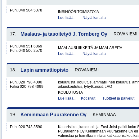
Puh. 040 504 5378
INSINÖÖRITOIMISTOJA
Lue lisää..
Näytä kartalla
17.
Maalaus- ja tasoitetyö J. Tornberg Oy
ROVANIEMI
Puh. 040 551 6869
MAALAUSLIIKKEITÄ JA MAALAREITA
Puh. 040 506 2570
Lue lisää..
Näytä kartalla
18.
Lapin ammattiopisto
ROVANIEMI
Puh. 020 798 4000
koulutusta, koulutus, ammatillinen koulutus, amm
Faksi 020 798 4099
aikuiskoulutus, lyhytkurssit, LAO
KOULUTUSTA
Lue lisää..
Kotisivut
Tuotteet ja palvelut
19.
Keminmaan Puurakenne Oy
KEMINMAA
Puh. 020 743 3590
Kattoristikot, kattotuolit ja Easi-Joist-palkit 
Puurakenne Oy Keminmaan Puurakenne Oy eli 
valmistaa ja toimittaa mittatarkat kattoristikot, katto