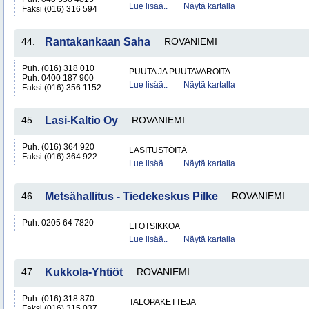
Lue lisää..
Näytä kartalla
Faksi (016) 316 594
44.
Rantakankaan Saha
ROVANIEMI
Puh. (016) 318 010
PUUTA JA PUUTAVAROITA
Puh. 0400 187 900
Lue lisää..
Näytä kartalla
Faksi (016) 356 1152
45.
Lasi-Kaltio Oy
ROVANIEMI
Puh. (016) 364 920
LASITUSTÖITÄ
Faksi (016) 364 922
Lue lisää..
Näytä kartalla
46.
Metsähallitus - Tiedekeskus Pilke
ROVANIEMI
Puh. 0205 64 7820
EI OTSIKKOA
Lue lisää..
Näytä kartalla
47.
Kukkola-Yhtiöt
ROVANIEMI
Puh. (016) 318 870
TALOPAKETTEJA
Faksi (016) 315 037