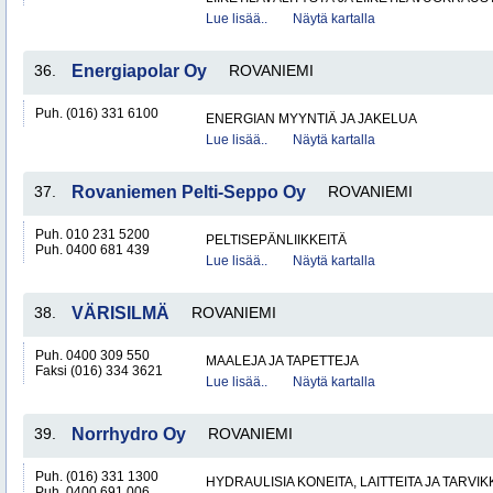
Lue lisää..
Näytä kartalla
36.
Energiapolar Oy
ROVANIEMI
Puh. (016) 331 6100
ENERGIAN MYYNTIÄ JA JAKELUA
Lue lisää..
Näytä kartalla
37.
Rovaniemen Pelti-Seppo Oy
ROVANIEMI
Puh. 010 231 5200
PELTISEPÄNLIIKKEITÄ
Puh. 0400 681 439
Lue lisää..
Näytä kartalla
38.
VÄRISILMÄ
ROVANIEMI
Puh. 0400 309 550
MAALEJA JA TAPETTEJA
Faksi (016) 334 3621
Lue lisää..
Näytä kartalla
39.
Norrhydro Oy
ROVANIEMI
Puh. (016) 331 1300
HYDRAULISIA KONEITA, LAITTEITA JA TARVIK
Puh. 0400 691 006