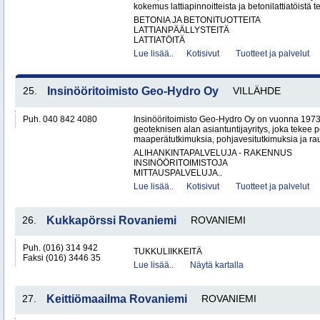
kokemus lattiapinnoitteista ja betonilattiatöistä te
BETONIA JA BETONITUOTTEITA
LATTIANPÄÄLLYSTEITÄ
LATTIATÖITÄ
Lue lisää..
Kotisivut
Tuotteet ja palvelut
25.
Insinööritoimisto Geo-Hydro Oy
VILLÄHDE
Puh. 040 842 4080
Insinööritoimisto Geo-Hydro Oy on vuonna 1973
geoteknisen alan asiantuntijayritys, joka tekee 
maaperätutkimuksia, pohjavesitutkimuksia ja rau
ALIHANKINTAPALVELUJA - RAKENNUS
INSINÖÖRITOIMISTOJA
MITTAUSPALVELUJA..
Lue lisää..
Kotisivut
Tuotteet ja palvelut
26.
Kukkapörssi Rovaniemi
ROVANIEMI
Puh. (016) 314 942
TUKKULIIKKEITÄ
Faksi (016) 3446 35
Lue lisää..
Näytä kartalla
27.
Keittiömaailma Rovaniemi
ROVANIEMI