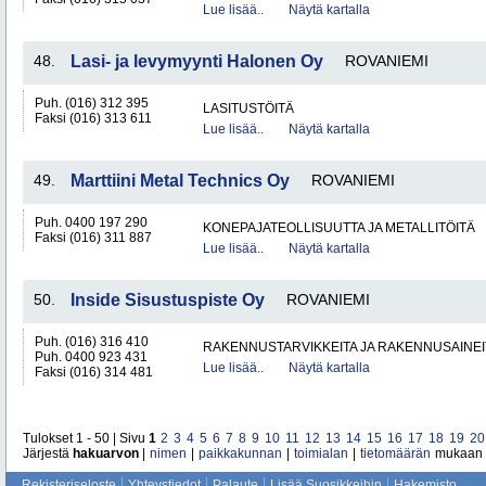
Lue lisää..
Näytä kartalla
48.
Lasi- ja levymyynti Halonen Oy
ROVANIEMI
Puh. (016) 312 395
LASITUSTÖITÄ
Faksi (016) 313 611
Lue lisää..
Näytä kartalla
49.
Marttiini Metal Technics Oy
ROVANIEMI
Puh. 0400 197 290
KONEPAJATEOLLISUUTTA JA METALLITÖITÄ
Faksi (016) 311 887
Lue lisää..
Näytä kartalla
50.
Inside Sisustuspiste Oy
ROVANIEMI
Puh. (016) 316 410
RAKENNUSTARVIKKEITA JA RAKENNUSAINEI
Puh. 0400 923 431
Lue lisää..
Näytä kartalla
Faksi (016) 314 481
Tulokset 1 - 50 | Sivu
1
2
3
4
5
6
7
8
9
10
11
12
13
14
15
16
17
18
19
20
Järjestä
hakuarvon
|
nimen
|
paikkakunnan
|
toimialan
|
tietomäärän
mukaan
Rekisteriseloste
Yhteystiedot
Palaute
Lisää Suosikkeihin
Hakemisto