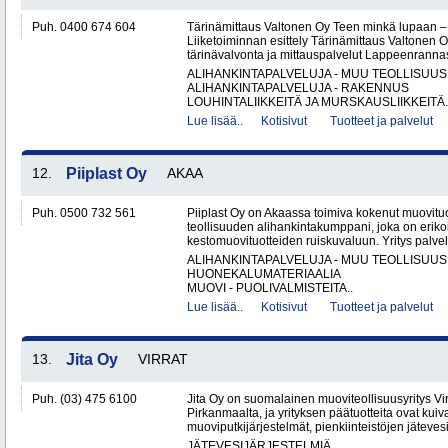
Puh. 0400 674 604
Tärinämittaus Valtonen Oy Teen minkä lupaan
Liiketoiminnan esittely Tärinämittaus Valtonen O
tärinävalvonta ja mittauspalvelut Lappeenrann
ALIHANKINTAPALVELUJA - MUU TEOLLISUUS
ALIHANKINTAPALVELUJA - RAKENNUS
LOUHINTALIIKKEITÄ JA MURSKAUSLIIKKEITÄ.
Lue lisää..
Kotisivut
Tuotteet ja palvelut
12.
Piiplast Oy
AKAA
Puh. 0500 732 561
Piiplast Oy on Akaassa toimiva kokenut muovituo
teollisuuden alihankintakumppani, joka on erikoi
kestomuovituotteiden ruiskuvaluun. Yritys palvel
ALIHANKINTAPALVELUJA - MUU TEOLLISUUS
HUONEKALUMATERIAALIA
MUOVI - PUOLIVALMISTEITA..
Lue lisää..
Kotisivut
Tuotteet ja palvelut
13.
Jita Oy
VIRRAT
Puh. (03) 475 6100
Jita Oy on suomalainen muoviteollisuusyritys Virr
Pirkanmaalta, ja yrityksen päätuotteita ovat kuiv
muoviputkijärjestelmät, pienkiinteistöjen jätevesi
JÄTEVESIJÄRJESTELMIÄ