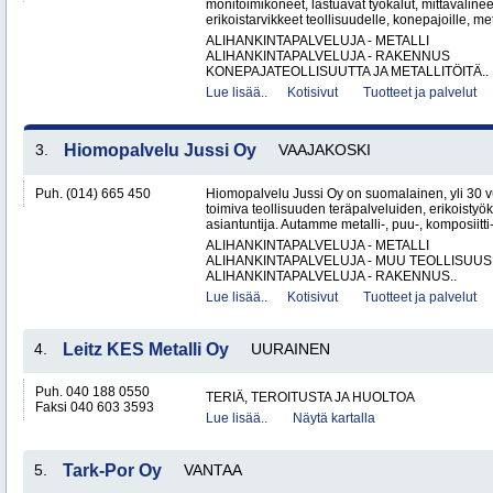
monitoimikoneet, lastuavat työkalut, mittaväline
erikoistarvikkeet teollisuudelle, konepajoille, met
ALIHANKINTAPALVELUJA - METALLI
ALIHANKINTAPALVELUJA - RAKENNUS
KONEPAJATEOLLISUUTTA JA METALLITÖITÄ..
Lue lisää..
Kotisivut
Tuotteet ja palvelut
3.
Hiomopalvelu Jussi Oy
VAAJAKOSKI
Puh. (014) 665 450
Hiomopalvelu Jussi Oy on suomalainen, yli 30
toimiva teollisuuden teräpalveluiden, erikoistyö
asiantuntija. Autamme metalli-, puu-, komposiitti-
ALIHANKINTAPALVELUJA - METALLI
ALIHANKINTAPALVELUJA - MUU TEOLLISUUS
ALIHANKINTAPALVELUJA - RAKENNUS..
Lue lisää..
Kotisivut
Tuotteet ja palvelut
4.
Leitz KES Metalli Oy
UURAINEN
Puh. 040 188 0550
TERIÄ, TEROITUSTA JA HUOLTOA
Faksi 040 603 3593
Lue lisää..
Näytä kartalla
5.
Tark-Por Oy
VANTAA