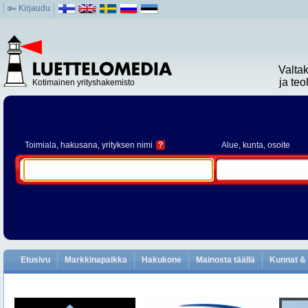
Kirjaudu
Valta
ja te
Kotimainen yrityshakemisto
Toimiala
, hakusana, yrityksen nimi
?
Alue
, kunta, osoite
Etusivu
Markkinapaikka
Hakukone
Mainosta täällä
Kunnat & 