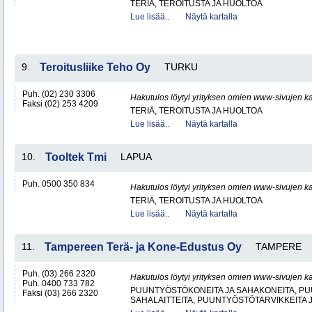
TERIÄ, TEROITUSTA JA HUOLTOA
Lue lisää..
Näytä kartalla
9.
Teroitusliike Teho Oy
TURKU
Puh. (02) 230 3306
Hakutulos löytyi yrityksen omien www-sivujen ka
Faksi (02) 253 4209
TERIÄ, TEROITUSTA JA HUOLTOA
Lue lisää..
Näytä kartalla
10.
Tooltek Tmi
LAPUA
Puh. 0500 350 834
Hakutulos löytyi yrityksen omien www-sivujen ka
TERIÄ, TEROITUSTA JA HUOLTOA
Lue lisää..
Näytä kartalla
11.
Tampereen Terä- ja Kone-Edustus Oy
TAMPERE
Puh. (03) 266 2320
Hakutulos löytyi yrityksen omien www-sivujen ka
Puh. 0400 733 782
PUUNTYÖSTÖKONEITA JA SAHAKONEITA, PU
Faksi (03) 266 2320
SAHALAITTEITA, PUUNTYÖSTÖTARVIKKEITA 