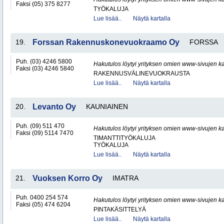
Faksi (05) 375 8277
TYÖKALUJA
Lue lisää..
Näytä kartalla
19.
Forssan Rakennuskonevuokraamo Oy
FORSSA
Puh. (03) 4246 5800
Hakutulos löytyi yrityksen omien www-sivujen ka
Faksi (03) 4246 5840
RAKENNUSVÄLINEVUOKRAUSTA
Lue lisää..
Näytä kartalla
20.
Levanto Oy
KAUNIAINEN
Puh. (09) 511 470
Hakutulos löytyi yrityksen omien www-sivujen ka
Faksi (09) 5114 7470
TIMANTTITYÖKALUJA
TYÖKALUJA
Lue lisää..
Näytä kartalla
21.
Vuoksen Korro Oy
IMATRA
Puh. 0400 254 574
Hakutulos löytyi yrityksen omien www-sivujen ka
Faksi (05) 474 6204
PINTAKÄSITTELYÄ
Lue lisää..
Näytä kartalla