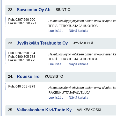
22.
Sawcenter Oy Ab
SIUNTIO
Puh. 0207 590 990
Hakutulos löytyi yrityksen omien www-sivujen ka
Faksi 0207 590 991
TERIÄ, TEROITUSTA JA HUOLTOA
Lue lisää..
Näytä kartalla
23.
Jyväskylän Terähuolto Oy
JYVÄSKYLÄ
Puh. 0207 590 994
Hakutulos löytyi yrityksen omien www-sivujen ka
Puh. 0400 305 738
TERIÄ, TEROITUSTA JA HUOLTOA
Faksi 0207 590 995
Lue lisää..
Näytä kartalla
24.
Rousku Iiro
KUUSISTO
Puh. 040 551 4879
Hakutulos löytyi yrityksen omien www-sivujen ka
RAKENNUTTAJAPALVELUJA
Lue lisää..
Näytä kartalla
25.
Valkeakosken Kivi-Tuote Ky
VALKEAKOSKI