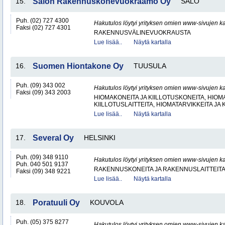
15.
Salon Rakennuskonevuokraamo Oy
SALO
Puh. (02) 727 4300
Hakutulos löytyi yrityksen omien www-sivujen ka
Faksi (02) 727 4301
RAKENNUSVÄLINEVUOKRAUSTA
Lue lisää..
Näytä kartalla
16.
Suomen Hiontakone Oy
TUUSULA
Puh. (09) 343 002
Hakutulos löytyi yrityksen omien www-sivujen ka
Faksi (09) 343 2003
HIOMAKONEITA JA KIILLOTUSKONEITA, HIOMA
KIILLOTUSLAITTEITA, HIOMATARVIKKEITA JA 
Lue lisää..
Näytä kartalla
17.
Several Oy
HELSINKI
Puh. (09) 348 9110
Hakutulos löytyi yrityksen omien www-sivujen ka
Puh. 040 501 9137
RAKENNUSKONEITA JA RAKENNUSLAITTEIT
Faksi (09) 348 9221
Lue lisää..
Näytä kartalla
18.
Poratuuli Oy
KOUVOLA
Puh. (05) 375 8277
Hakutulos löytyi yrityksen omien www-sivujen ka