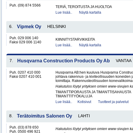
Puh. (09) 874 5566
TERIÄ, TEROITUSTA JA HUOLTOA
Lue lisää..
Näytä kartalla
6.
Vipmek Oy
HELSINKI
Puh. 029 006 140
KIINNITYSTARVIKKEITA
Faksi 029 006 1140
Lue lisää..
Näytä kartalla
7.
Husqvarna Construction Products Oy Ab
VANTAA
Puh. 0207 410 000
Husqvarna AB:hen kuuluva Husqvarna Construc
Faksi 0207 410 001
johtava rakennus- ja kiviteollisuuden koneiden j
toimittaja. Rakennusteollisuuden konevalikoima s
Hakutulos löytyi yrityksen omien www-sivujen ka
TIMANTTIPORAUSTA JA TIMANTTISAHAUSTA
TIMANTTITYÖKALUJA
Lue lisää..
Kotisivut
Tuotteet ja palvelut
8.
Terätoimitus Salonen Oy
LAHTI
Puh. (03) 878 650
Hakutulos löytyi yrityksen omien www-sivujen ka
Puh. 0500 496 921