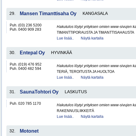
29.
Mansen Timanttisaha Oy
KANGASALA
Puh. (03) 236 5200
Hakutulos löytyi yrityksen omien www-sivujen ka
Puh. 0400 909 283
TIMANTTIPORAUSTA JA TIMANTTISAHAUSTA
Lue lisää..
Näytä kartalla
30.
Entepal Oy
HYVINKÄÄ
Puh. (019) 476 952
Hakutulos löytyi yrityksen omien www-sivujen ka
Puh. 0400 482 594
TERIÄ, TEROITUSTA JA HUOLTOA
Lue lisää..
Näytä kartalla
31.
SaunaTohtori Oy
LASKUTUS
Puh. 020 785 1170
Hakutulos löytyi yrityksen omien www-sivujen ka
RAKENNUSLIIKKEITÄ
Lue lisää..
Näytä kartalla
32.
Motonet