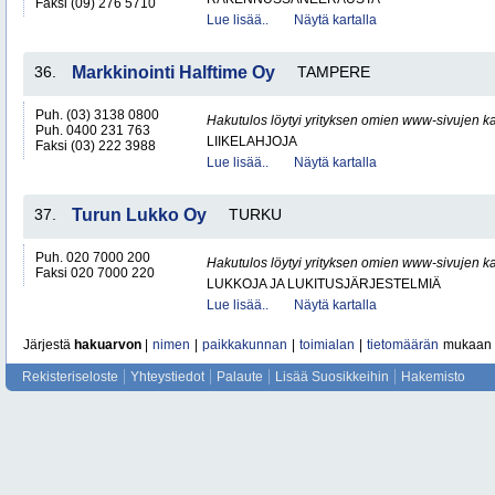
Faksi (09) 276 5710
Lue lisää..
Näytä kartalla
36.
Markkinointi Halftime Oy
TAMPERE
Puh. (03) 3138 0800
Hakutulos löytyi yrityksen omien www-sivujen ka
Puh. 0400 231 763
LIIKELAHJOJA
Faksi (03) 222 3988
Lue lisää..
Näytä kartalla
37.
Turun Lukko Oy
TURKU
Puh. 020 7000 200
Hakutulos löytyi yrityksen omien www-sivujen ka
Faksi 020 7000 220
LUKKOJA JA LUKITUSJÄRJESTELMIÄ
Lue lisää..
Näytä kartalla
Järjestä
hakuarvon
|
nimen
|
paikkakunnan
|
toimialan
|
tietomäärän
mukaan
Rekisteriseloste
Yhteystiedot
Palaute
Lisää Suosikkeihin
Hakemisto