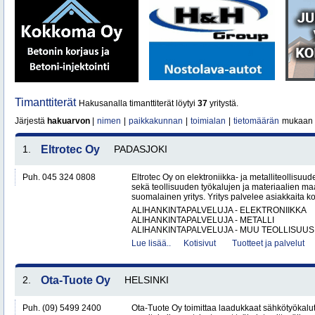
Timanttiterät
Hakusanalla timanttiterät löytyi
37
yritystä.
Järjestä
hakuarvon
|
nimen
|
paikkakunnan
|
toimialan
|
tietomäärän
mukaan
1.
Eltrotec Oy
PADASJOKI
Puh. 045 324 0808
Eltrotec Oy on elektroniikka- ja metalliteollisuud
sekä teollisuuden työkalujen ja materiaalien ma
suomalainen yritys. Yritys palvelee asiakkaita ko
ALIHANKINTAPALVELUJA - ELEKTRONIIKKA
ALIHANKINTAPALVELUJA - METALLI
ALIHANKINTAPALVELUJA - MUU TEOLLISUUS.
Lue lisää..
Kotisivut
Tuotteet ja palvelut
2.
Ota-Tuote Oy
HELSINKI
Puh. (09) 5499 2400
Ota-Tuote Oy toimittaa laadukkaat sähkötyökalut,