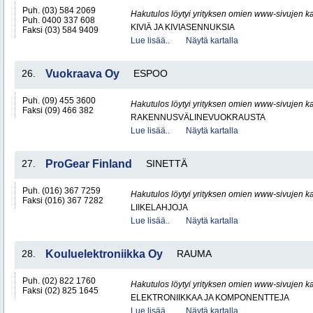
Puh. (03) 584 2069
Hakutulos löytyi yrityksen omien www-sivujen ka
Puh. 0400 337 608
KIVIÄ JA KIVIASENNUKSIA
Faksi (03) 584 9409
Lue lisää..
Näytä kartalla
26.
Vuokraava Oy
ESPOO
Puh. (09) 455 3600
Hakutulos löytyi yrityksen omien www-sivujen ka
Faksi (09) 466 382
RAKENNUSVÄLINEVUOKRAUSTA
Lue lisää..
Näytä kartalla
27.
ProGear Finland
SINETTÄ
Puh. (016) 367 7259
Hakutulos löytyi yrityksen omien www-sivujen ka
Faksi (016) 367 7282
LIIKELAHJOJA
Lue lisää..
Näytä kartalla
28.
Kouluelektroniikka Oy
RAUMA
Puh. (02) 822 1760
Hakutulos löytyi yrityksen omien www-sivujen ka
Faksi (02) 825 1645
ELEKTRONIIKKAA JA KOMPONENTTEJA
Lue lisää..
Näytä kartalla