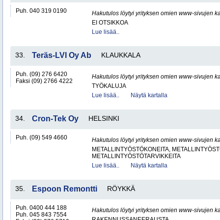
Puh. 040 319 0190
Hakutulos löytyi yrityksen omien www-sivujen ka
EI OTSIKKOA
Lue lisää..
33.
Teräs-LVI Oy Ab
KLAUKKALA
Puh. (09) 276 6420
Hakutulos löytyi yrityksen omien www-sivujen ka
Faksi (09) 2766 4222
TYÖKALUJA
Lue lisää..
Näytä kartalla
34.
Cron-Tek Oy
HELSINKI
Puh. (09) 549 4660
Hakutulos löytyi yrityksen omien www-sivujen ka
METALLINTYÖSTÖKONEITA, METALLINTYÖSTÖ
METALLINTYÖSTÖTARVIKKEITA
Lue lisää..
Näytä kartalla
35.
Espoon Remontti
RÖYKKÄ
Puh. 0400 444 188
Hakutulos löytyi yrityksen omien www-sivujen ka
Puh. 045 843 7554
RAKENNUSSANEERAUSTA