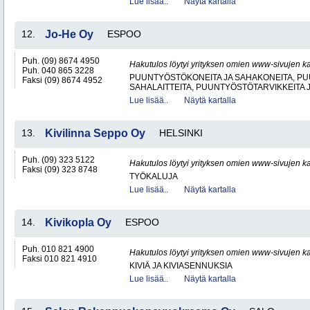
Lue lisää..
Näytä kartalla
12.
Jo-He Oy
ESPOO
Puh. (09) 8674 4950
Hakutulos löytyi yrityksen omien www-sivujen ka
Puh. 040 865 3228
PUUNTYÖSTÖKONEITA JA SAHAKONEITA, PU
Faksi (09) 8674 4952
SAHALAITTEITA, PUUNTYÖSTÖTARVIKKEITA 
Lue lisää..
Näytä kartalla
13.
Kivilinna Seppo Oy
HELSINKI
Puh. (09) 323 5122
Hakutulos löytyi yrityksen omien www-sivujen ka
Faksi (09) 323 8748
TYÖKALUJA
Lue lisää..
Näytä kartalla
14.
Kivikopla Oy
ESPOO
Puh. 010 821 4900
Hakutulos löytyi yrityksen omien www-sivujen ka
Faksi 010 821 4910
KIVIÄ JA KIVIASENNUKSIA
Lue lisää..
Näytä kartalla