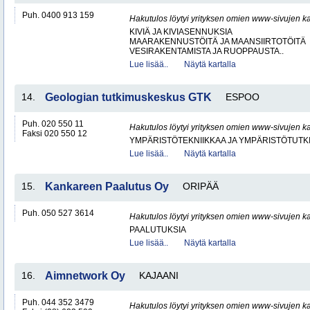
Puh. 0400 913 159
Hakutulos löytyi yrityksen omien www-sivujen ka
KIVIÄ JA KIVIASENNUKSIA
MAARAKENNUSTÖITÄ JA MAANSIIRTOTÖITÄ
VESIRAKENTAMISTA JA RUOPPAUSTA..
Lue lisää..
Näytä kartalla
14.
Geologian tutkimuskeskus GTK
ESPOO
Puh. 020 550 11
Hakutulos löytyi yrityksen omien www-sivujen ka
Faksi 020 550 12
YMPÄRISTÖTEKNIIKKAA JA YMPÄRISTÖTUTK
Lue lisää..
Näytä kartalla
15.
Kankareen Paalutus Oy
ORIPÄÄ
Puh. 050 527 3614
Hakutulos löytyi yrityksen omien www-sivujen ka
PAALUTUKSIA
Lue lisää..
Näytä kartalla
16.
Aimnetwork Oy
KAJAANI
Puh. 044 352 3479
Hakutulos löytyi yrityksen omien www-sivujen ka