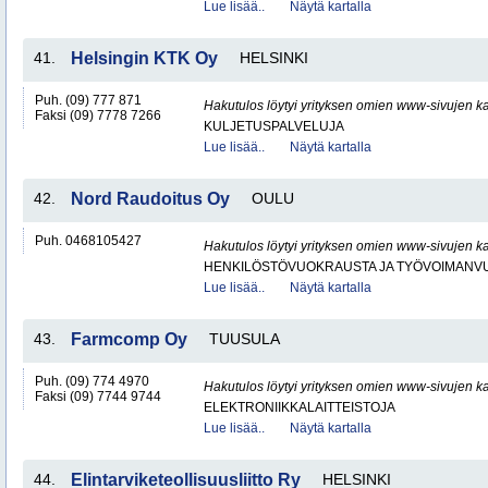
Lue lisää..
Näytä kartalla
41.
Helsingin KTK Oy
HELSINKI
Puh. (09) 777 871
Hakutulos löytyi yrityksen omien www-sivujen ka
Faksi (09) 7778 7266
KULJETUSPALVELUJA
Lue lisää..
Näytä kartalla
42.
Nord Raudoitus Oy
OULU
Puh. 0468105427
Hakutulos löytyi yrityksen omien www-sivujen ka
HENKILÖSTÖVUOKRAUSTA JA TYÖVOIMANV
Lue lisää..
Näytä kartalla
43.
Farmcomp Oy
TUUSULA
Puh. (09) 774 4970
Hakutulos löytyi yrityksen omien www-sivujen ka
Faksi (09) 7744 9744
ELEKTRONIIKKALAITTEISTOJA
Lue lisää..
Näytä kartalla
44.
Elintarviketeollisuusliitto Ry
HELSINKI