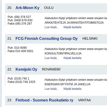
20.
Ark-Moon Ky
OULU
Puh. (08) 378 527
Hakutulos löytyi yrityksen omien www-sivujen ka
Puh. 0400 678 630
ARKKITEHTEJÄ JA ARKKITEHTITOIMISTOJA
Faksi (08) 376 287
Lue lisää..
Näytä kartalla
21.
FCG Finnish Consulting Group Oy
HELSINKI
Puh. 010 4090
Hakutulos löytyi yrityksen omien www-sivujen ka
Faksi 010 409 5001
KONSULTOINTIPALVELUJA
Lue lisää..
Näytä kartalla
22.
Kemijoki Oy
ROVANIEMI
Puh. (016) 740 1
Hakutulos löytyi yrityksen omien www-sivujen ka
Faksi (016) 740 2325
ENERGIAN MYYNTIÄ JA JAKELUA
Lue lisää..
Näytä kartalla
23.
Finfood - Suomen Ruokatieto ry
VANTAA