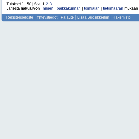
Tulokset 1 - 50 | Sivu
1
2
3
Järjestä
hakuarvon
|
nimen
|
paikkakunnan
|
toimialan
|
tietomäärän
mukaan
Rekisteriseloste
Yhteystiedot
Palaute
Lisää Suosikkeihin
Hakemisto