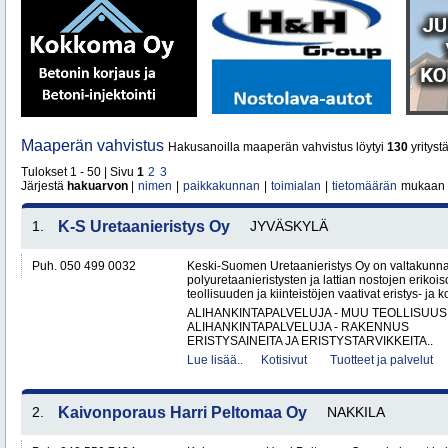
Maaperän vahvistus
Hakusanoilla maaperän vahvistus löytyi
130
yritystä
Tulokset 1 - 50 | Sivu
1
2
3
Järjestä
hakuarvon
|
nimen
|
paikkakunnan
|
toimialan
|
tietomäärän
mukaan
1.
K-S Uretaanieristys Oy
JYVÄSKYLÄ
Puh. 050 499 0032
Keski-Suomen Uretaanieristys Oy on valtakunnal
polyuretaanieristysten ja lattian nostojen erikoi
teollisuuden ja kiinteistöjen vaativat eristys- ja k
ALIHANKINTAPALVELUJA - MUU TEOLLISUUS
ALIHANKINTAPALVELUJA - RAKENNUS
ERISTYSAINEITA JA ERISTYSTARVIKKEITA..
Lue lisää..
Kotisivut
Tuotteet ja palvelut
2.
Kaivonporaus Harri Peltomaa Oy
NAKKILA