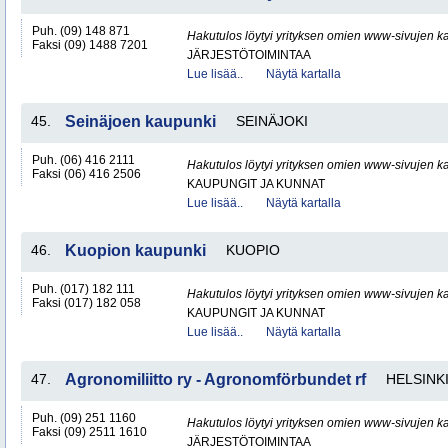
Puh. (09) 148 871
Hakutulos löytyi yrityksen omien www-sivujen ka
Faksi (09) 1488 7201
JÄRJESTÖTOIMINTAA
Lue lisää..
Näytä kartalla
45.
Seinäjoen kaupunki
SEINÄJOKI
Puh. (06) 416 2111
Hakutulos löytyi yrityksen omien www-sivujen ka
Faksi (06) 416 2506
KAUPUNGIT JA KUNNAT
Lue lisää..
Näytä kartalla
46.
Kuopion kaupunki
KUOPIO
Puh. (017) 182 111
Hakutulos löytyi yrityksen omien www-sivujen ka
Faksi (017) 182 058
KAUPUNGIT JA KUNNAT
Lue lisää..
Näytä kartalla
47.
Agronomiliitto ry - Agronomförbundet rf
HELSINK
Puh. (09) 251 1160
Hakutulos löytyi yrityksen omien www-sivujen ka
Faksi (09) 2511 1610
JÄRJESTÖTOIMINTAA