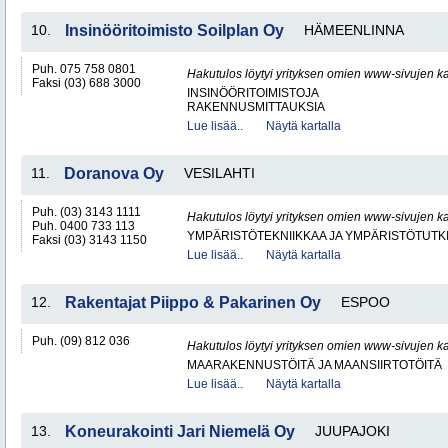
10.
Insinööritoimisto Soilplan Oy
HÄMEENLINNA
Puh. 075 758 0801
Hakutulos löytyi yrityksen omien www-sivujen ka
Faksi (03) 688 3000
INSINÖÖRITOIMISTOJA
RAKENNUSMITTAUKSIA
Lue lisää..
Näytä kartalla
11.
Doranova Oy
VESILAHTI
Puh. (03) 3143 1111
Hakutulos löytyi yrityksen omien www-sivujen ka
Puh. 0400 733 113
YMPÄRISTÖTEKNIIKKAA JA YMPÄRISTÖTUTK
Faksi (03) 3143 1150
Lue lisää..
Näytä kartalla
12.
Rakentajat Piippo & Pakarinen Oy
ESPOO
Puh. (09) 812 036
Hakutulos löytyi yrityksen omien www-sivujen ka
MAARAKENNUSTÖITÄ JA MAANSIIRTOTÖITÄ
Lue lisää..
Näytä kartalla
13.
Koneurakointi Jari Niemelä Oy
JUUPAJOKI