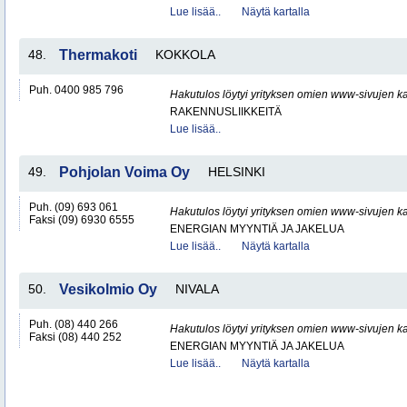
Lue lisää..
Näytä kartalla
48.
Thermakoti
KOKKOLA
Puh. 0400 985 796
Hakutulos löytyi yrityksen omien www-sivujen ka
RAKENNUSLIIKKEITÄ
Lue lisää..
49.
Pohjolan Voima Oy
HELSINKI
Puh. (09) 693 061
Hakutulos löytyi yrityksen omien www-sivujen ka
Faksi (09) 6930 6555
ENERGIAN MYYNTIÄ JA JAKELUA
Lue lisää..
Näytä kartalla
50.
Vesikolmio Oy
NIVALA
Puh. (08) 440 266
Hakutulos löytyi yrityksen omien www-sivujen ka
Faksi (08) 440 252
ENERGIAN MYYNTIÄ JA JAKELUA
Lue lisää..
Näytä kartalla