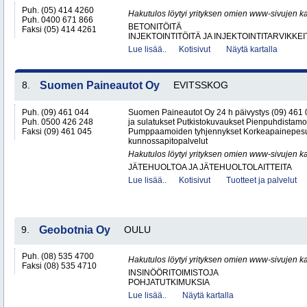
Puh. (05) 414 4260
Hakutulos löytyi yrityksen omien www-sivujen ka
Puh. 0400 671 866
BETONITÖITÄ
Faksi (05) 414 4261
INJEKTOINTITÖITÄ JA INJEKTOINTITARVIKKEI
Lue lisää..
Kotisivut
Näytä kartalla
8.
Suomen Paineautot Oy
EVITSSKOG
Puh. (09) 461 044
Suomen Paineautot Oy 24 h päivystys (09) 461
Puh. 0500 426 248
ja sulatukset Putkistokuvaukset Pienpuhdistamo
Faksi (09) 461 045
Pumppaamoiden tyhjennykset Korkeapainepesu
kunnossapitopalvelut
Hakutulos löytyi yrityksen omien www-sivujen ka
JÄTEHUOLTOA JA JÄTEHUOLTOLAITTEITA
Lue lisää..
Kotisivut
Tuotteet ja palvelut
9.
Geobotnia Oy
OULU
Puh. (08) 535 4700
Hakutulos löytyi yrityksen omien www-sivujen ka
Faksi (08) 535 4710
INSINÖÖRITOIMISTOJA
POHJATUTKIMUKSIA
Lue lisää..
Näytä kartalla