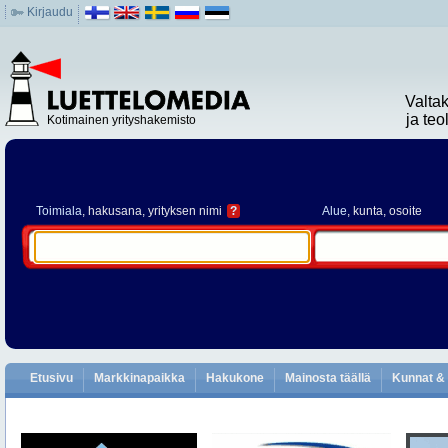
Kirjaudu
Valta
ja te
Kotimainen yrityshakemisto
Toimiala
, hakusana, yrityksen nimi
?
Alue
, kunta, osoite
Etusivu
Markkinapaikka
Hakukone
Mainosta täällä
Kunnat & 