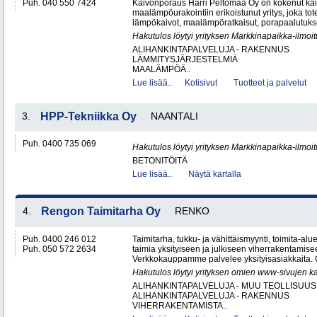
Puh. 040 550 7424
Kaivonporaus Harri Peltomaa Oy on kokenut kai
maalämpöurakointiin erikoistunut yritys, joka tot
lämpökaivot, maalämpöratkaisut, porapaalutukset 
Hakutulos löytyi yrityksen Markkinapaikka-ilmoi
ALIHANKINTAPALVELUJA - RAKENNUS
LÄMMITYSJÄRJESTELMIÄ
MAALÄMPÖÄ..
Lue lisää..
Kotisivut
Tuotteet ja palvelut
3.
HPP-Tekniikka Oy
NAANTALI
Puh. 0400 735 069
Hakutulos löytyi yrityksen Markkinapaikka-ilmoi
BETONITÖITÄ
Lue lisää..
Näytä kartalla
4.
Rengon Taimitarha Oy
RENKO
Puh. 0400 246 012
Taimitarha, tukku- ja vähittäismyynti, toimita-a
Puh. 050 572 2634
taimia yksityiseen ja julkiseen viherrakentamise
Verkkokauppamme palvelee yksityisasiakkaita. 
Hakutulos löytyi yrityksen omien www-sivujen ka
ALIHANKINTAPALVELUJA - MUU TEOLLISUUS
ALIHANKINTAPALVELUJA - RAKENNUS
VIHERRAKENTAMISTA..