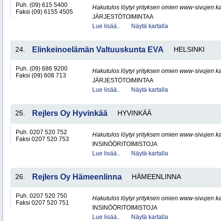
Puh. (09) 615 5400
Hakutulos löytyi yrityksen omien www-sivujen ka
Faksi (09) 6155 4505
JÄRJESTÖTOIMINTAA
Lue lisää..
Näytä kartalla
24.
Elinkeinoelämän Valtuuskunta EVA
HELSINKI
Puh. (09) 686 9200
Hakutulos löytyi yrityksen omien www-sivujen ka
Faksi (09) 608 713
JÄRJESTÖTOIMINTAA
Lue lisää..
Näytä kartalla
25.
Rejlers Oy Hyvinkää
HYVINKÄÄ
Puh. 0207 520 752
Hakutulos löytyi yrityksen omien www-sivujen ka
Faksi 0207 520 753
INSINÖÖRITOIMISTOJA
Lue lisää..
Näytä kartalla
26.
Rejlers Oy Hämeenlinna
HÄMEENLINNA
Puh. 0207 520 750
Hakutulos löytyi yrityksen omien www-sivujen ka
Faksi 0207 520 751
INSINÖÖRITOIMISTOJA
Lue lisää..
Näytä kartalla