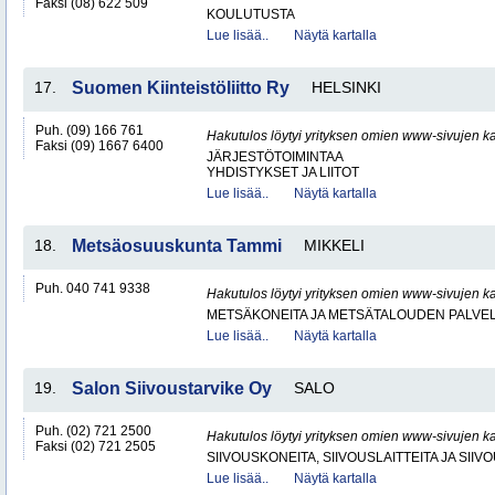
Faksi (08) 622 509
KOULUTUSTA
Lue lisää..
Näytä kartalla
17.
Suomen Kiinteistöliitto Ry
HELSINKI
Puh. (09) 166 761
Hakutulos löytyi yrityksen omien www-sivujen ka
Faksi (09) 1667 6400
JÄRJESTÖTOIMINTAA
YHDISTYKSET JA LIITOT
Lue lisää..
Näytä kartalla
18.
Metsäosuuskunta Tammi
MIKKELI
Puh. 040 741 9338
Hakutulos löytyi yrityksen omien www-sivujen ka
METSÄKONEITA JA METSÄTALOUDEN PALVE
Lue lisää..
Näytä kartalla
19.
Salon Siivoustarvike Oy
SALO
Puh. (02) 721 2500
Hakutulos löytyi yrityksen omien www-sivujen ka
Faksi (02) 721 2505
SIIVOUSKONEITA, SIIVOUSLAITTEITA JA SIIV
Lue lisää..
Näytä kartalla