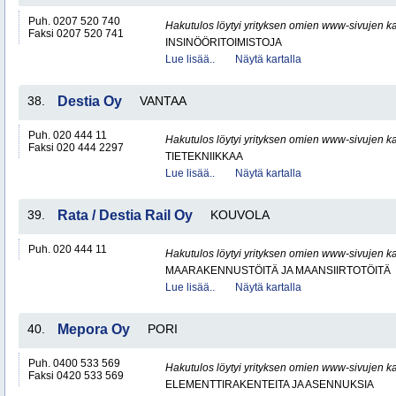
Puh. 0207 520 740
Hakutulos löytyi yrityksen omien www-sivujen ka
Faksi 0207 520 741
INSINÖÖRITOIMISTOJA
Lue lisää..
Näytä kartalla
38.
Destia Oy
VANTAA
Puh. 020 444 11
Hakutulos löytyi yrityksen omien www-sivujen ka
Faksi 020 444 2297
TIETEKNIIKKAA
Lue lisää..
Näytä kartalla
39.
Rata / Destia Rail Oy
KOUVOLA
Puh. 020 444 11
Hakutulos löytyi yrityksen omien www-sivujen ka
MAARAKENNUSTÖITÄ JA MAANSIIRTOTÖITÄ
Lue lisää..
Näytä kartalla
40.
Mepora Oy
PORI
Puh. 0400 533 569
Hakutulos löytyi yrityksen omien www-sivujen ka
Faksi 0420 533 569
ELEMENTTIRAKENTEITA JA ASENNUKSIA