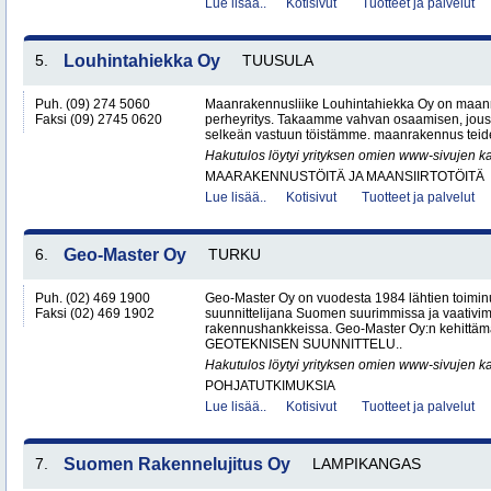
Lue lisää..
Kotisivut
Tuotteet ja palvelut
5.
Louhintahiekka Oy
TUUSULA
Puh. (09) 274 5060
Maanrakennusliike Louhintahiekka Oy on maan
Faksi (09) 2745 0620
perheyritys. Takaamme vahvan osaamisen, jous
selkeän vastuun töistämme. maanrakennus teide
Hakutulos löytyi yrityksen omien www-sivujen ka
MAARAKENNUSTÖITÄ JA MAANSIIRTOTÖITÄ
Lue lisää..
Kotisivut
Tuotteet ja palvelut
6.
Geo-Master Oy
TURKU
Puh. (02) 469 1900
Geo-Master Oy on vuodesta 1984 lähtien toimin
Faksi (02) 469 1902
suunnittelijana Suomen suurimmissa ja vaativi
rakennushankkeissa. Geo-Master Oy:n kehittämä
GEOTEKNISEN SUUNNITTELU..
Hakutulos löytyi yrityksen omien www-sivujen ka
POHJATUTKIMUKSIA
Lue lisää..
Kotisivut
Tuotteet ja palvelut
7.
Suomen Rakennelujitus Oy
LAMPIKANGAS