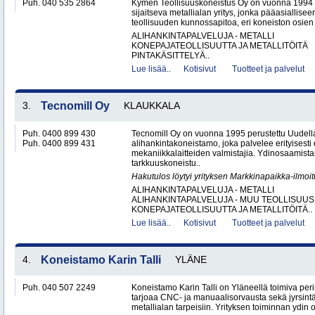
Puh. 040 535 2864
Kymen Teollisuuskoneistus Oy on vuonna 1994 
sijaitseva metallialan yritys, jonka pääasiallise
teollisuuden kunnossapitoa, eri koneiston osien 
ALIHANKINTAPALVELUJA - METALLI
KONEPAJATEOLLISUUTTA JA METALLITÖITÄ
PINTAKÄSITTELYÄ..
Lue lisää..
Kotisivut
Tuotteet ja palvelut
3.
Tecnomill Oy
KLAUKKALA
Puh. 0400 899 430
Tecnomill Oy on vuonna 1995 perustettu Uudell
Puh. 0400 899 431
alihankintakoneistamo, joka palvelee erityisesti 
mekaniikkalaitteiden valmistajia. Ydinosaamis
tarkkuuskoneistu..
Hakutulos löytyi yrityksen Markkinapaikka-ilmoi
ALIHANKINTAPALVELUJA - METALLI
ALIHANKINTAPALVELUJA - MUU TEOLLISUUS
KONEPAJATEOLLISUUTTA JA METALLITÖITÄ..
Lue lisää..
Kotisivut
Tuotteet ja palvelut
4.
Koneistamo Karin Talli
YLÄNE
Puh. 040 507 2249
Koneistamo Karin Talli on Yläneellä toimiva per
tarjoaa CNC- ja manuaalisorvausta sekä jyrsintä
metallialan tarpeisiin. Yrityksen toiminnan ydin o