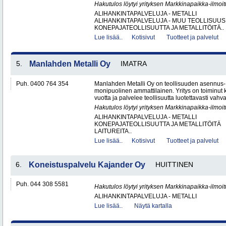
Hakutulos löytyi yrityksen Markkinapaikka-ilmoi
ALIHANKINTAPALVELUJA - METALLI
ALIHANKINTAPALVELUJA - MUU TEOLLISUUS
KONEPAJATEOLLISUUTTA JA METALLITÖITÄ..
Lue lisää..
Kotisivut
Tuotteet ja palvelut
5.
Manlahden Metalli Oy
IMATRA
Puh. 0400 764 354
Manlahden Metalli Oy on teollisuuden asennus-, 
monipuolinen ammattilainen. Yritys on toiminut k
vuotta ja palvelee teollisuutta luotettavasti vahval
Hakutulos löytyi yrityksen Markkinapaikka-ilmoi
ALIHANKINTAPALVELUJA - METALLI
KONEPAJATEOLLISUUTTA JA METALLITÖITÄ
LAITUREITA..
Lue lisää..
Kotisivut
Tuotteet ja palvelut
6.
Koneistuspalvelu Kajander Oy
HUITTINEN
Puh. 044 308 5581
Hakutulos löytyi yrityksen Markkinapaikka-ilmoi
ALIHANKINTAPALVELUJA - METALLI
Lue lisää..
Näytä kartalla