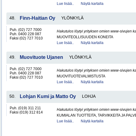
Lue lisää..
Näytä kartalla
48.
Finn-Haitian Oy
YLÖNKYLÄ
Puh. (02) 727 7000
Hakutulos löytyi yrityksen omien www-sivujen ka
Puh. 0400 228 087
MUOVITEOLLISUUDEN KONEITA
Faksi (02) 727 7010
Lue lisää..
Näytä kartalla
49.
Muovituote Ujanen
YLÖNKYLÄ
Puh. (02) 727 7000
Hakutulos löytyi yrityksen omien www-sivujen ka
Puh. 0400 228 087
MUOVITUOTEVALMISTUSTA
Faksi (02) 727 7010
Lue lisää..
Näytä kartalla
50.
Lohjan Kumi ja Matto Oy
LOHJA
Puh. (019) 311 211
Hakutulos löytyi yrityksen omien www-sivujen ka
Faksi (019) 312 814
KUMIALAN TUOTTEITA, TARVIKKEITA JA PAL
Lue lisää..
Näytä kartalla