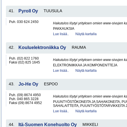
41.
Pyroll Oy
TUUSULA
Puh. 030 624 2450
Hakutulos löytyi yrityksen omien www-sivujen ka
PAKKAUKSIA
Lue lisää..
Näytä kartalla
42.
Kouluelektroniikka Oy
RAUMA
Puh. (02) 822 1760
Hakutulos löytyi yrityksen omien www-sivujen ka
Faksi (02) 825 1645
ELEKTRONIIKKAA JA KOMPONENTTEJA
Lue lisää..
Näytä kartalla
43.
Jo-He Oy
ESPOO
Puh. (09) 8674 4950
Hakutulos löytyi yrityksen omien www-sivujen ka
Puh. 040 865 3228
PUUNTYÖSTÖKONEITA JA SAHAKONEITA, PU
Faksi (09) 8674 4952
SAHALAITTEITA, PUUNTYÖSTÖTARVIKKEITA 
Lue lisää..
Näytä kartalla
44.
Itä-Suomen Konehuolto Oy
MIKKELI