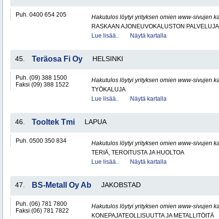
Puh. 0400 654 205
Hakutulos löytyi yrityksen omien www-sivujen ka
RASKAAN AJONEUVOKALUSTON PALVELUJA
Lue lisää..
Näytä kartalla
45.
Teräosa Fi Oy
HELSINKI
Puh. (09) 388 1500
Hakutulos löytyi yrityksen omien www-sivujen ka
Faksi (09) 388 1522
TYÖKALUJA
Lue lisää..
Näytä kartalla
46.
Tooltek Tmi
LAPUA
Puh. 0500 350 834
Hakutulos löytyi yrityksen omien www-sivujen ka
TERIÄ, TEROITUSTA JA HUOLTOA
Lue lisää..
Näytä kartalla
47.
BS-Metall Oy Ab
JAKOBSTAD
Puh. (06) 781 7800
Hakutulos löytyi yrityksen omien www-sivujen ka
Faksi (06) 781 7822
KONEPAJATEOLLISUUTTA JA METALLITÖITÄ