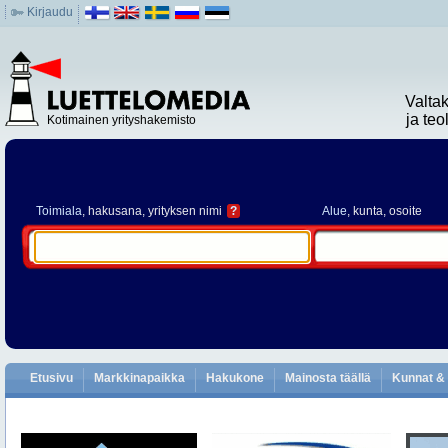
Kirjaudu
Valta
ja te
Kotimainen yrityshakemisto
Toimiala
, hakusana, yrityksen nimi
?
Alue
, kunta, osoite
Etusivu
Markkinapaikka
Hakukone
Mainosta täällä
Kunnat & 