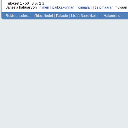
Tulokset 1 - 50 | Sivu
1
2
Järjestä
hakuarvon
|
nimen
|
paikkakunnan
|
toimialan
|
tietomäärän
mukaan
Rekisteriseloste
Yhteystiedot
Palaute
Lisää Suosikkeihin
Hakemisto