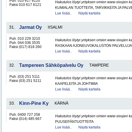
Puh. 010 617 6120
Hakutulos löytyi yrityksen omien www-sivujen ka
Faksi 010 617 6121
KUMIALAN TUOTTEITA, TARVIKKEITA JA PAL
Lue lisää..
Näytä kartalla
31.
Jarmat Oy
IISALMI
Puh. 010 229 3210
Hakutulos löytyi yrityksen omien www-sivujen ka
Puh. 044 036 3535
RASKAAN AJONEUVOKALUSTON PALVELUJA
Faksi (017) 818 260
Lue lisää..
Näytä kartalla
32.
Tampereen Sähköpalvelu Oy
TAMPERE
Puh. (03) 251 5111
Hakutulos löytyi yrityksen omien www-sivujen ka
Faksi (03) 251 5211
KAAPELEITA JA JOHTIMIA
Lue lisää..
Näytä kartalla
33.
Kinn-Pine Ky
KÄRNÄ
Puh. 0400 727 258
Hakutulos löytyi yrityksen omien www-sivujen ka
Faksi (014) 485 667
PUUSEPÄNTUOTTEITA
Lue lisää..
Näytä kartalla