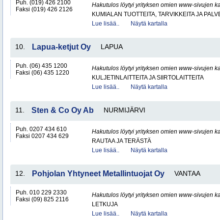
Puh. (019) 426 2100
Hakutulos löytyi yrityksen omien www-sivujen ka
Faksi (019) 426 2126
KUMIALAN TUOTTEITA, TARVIKKEITA JA PAL
Lue lisää..
Näytä kartalla
10.
Lapua-ketjut Oy
LAPUA
Puh. (06) 435 1200
Hakutulos löytyi yrityksen omien www-sivujen ka
Faksi (06) 435 1220
KULJETINLAITTEITA JA SIIRTOLAITTEITA
Lue lisää..
Näytä kartalla
11.
Sten & Co Oy Ab
NURMIJÄRVI
Puh. 0207 434 610
Hakutulos löytyi yrityksen omien www-sivujen ka
Faksi 0207 434 629
RAUTAA JA TERÄSTÄ
Lue lisää..
Näytä kartalla
12.
Pohjolan Yhtyneet Metallintuojat Oy
VANTAA
Puh. 010 229 2330
Hakutulos löytyi yrityksen omien www-sivujen ka
Faksi (09) 825 2116
LETKUJA
Lue lisää..
Näytä kartalla