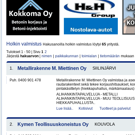
Holkin valmistus
Hakusanoilla holkin valmistus löytyi
65
yritystä.
Tulokset 1 - 50 | Sivu
1
2
Järjestä
hakuarvon
|
nimen
|
paikkakunnan
|
toimialan
|
tietomäärän
mukaan
1.
Metallirakenne M. Miettinen Oy
SIILINJÄRVI
Puh. 0400 901 478
Metallirakenne M. Miettinen Oy valmistaa ja ase
rautarakenteet sekä tekee korjaushitsaukset, ko
pintakäsittelyn (hiekkapuhallus, märkämaalaus) v
ALIHANKINTAPALVELUJA - METALLI
ALIHANKINTAPALVELUJA - MUU TEOLLISUUS
HIEKKAPUHALLUSTA..
Lue lisää..
Kotisivut
Tuotteet ja palvelut
2.
Kymen Teollisuuskoneistus Oy
KOUVOLA