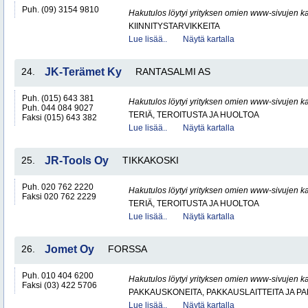
Puh. (09) 3154 9810
Hakutulos löytyi yrityksen omien www-sivujen ka
KIINNITYSTARVIKKEITA
Lue lisää..
Näytä kartalla
24.
JK-Terämet Ky
RANTASALMI AS
Puh. (015) 643 381
Hakutulos löytyi yrityksen omien www-sivujen ka
Puh. 044 084 9027
TERIÄ, TEROITUSTA JA HUOLTOA
Faksi (015) 643 382
Lue lisää..
Näytä kartalla
25.
JR-Tools Oy
TIKKAKOSKI
Puh. 020 762 2220
Hakutulos löytyi yrityksen omien www-sivujen ka
Faksi 020 762 2229
TERIÄ, TEROITUSTA JA HUOLTOA
Lue lisää..
Näytä kartalla
26.
Jomet Oy
FORSSA
Puh. 010 404 6200
Hakutulos löytyi yrityksen omien www-sivujen ka
Faksi (03) 422 5706
PAKKAUSKONEITA, PAKKAUSLAITTEITA JA P
Lue lisää..
Näytä kartalla