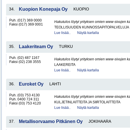
34.
Kuopion Konepaja Oy
KUOPIO
Puh. (017) 369 0000
Hakutulos löytyi yrityksen omien www-sivujen ka
Faksi (017) 369 0001
TEOLLISUUDEN KUNNOSSAPITOPALVELUJA
Lue lisää..
Näytä kartalla
35.
Laakeriteam Oy
TURKU
Puh. (02) 487 1167
Hakutulos löytyi yrityksen omien www-sivujen ka
Faksi (02) 238 3555
LAAKEREITA
Lue lisää..
Näytä kartalla
36.
Euroket Oy
LAHTI
Puh. (03) 753 4130
Hakutulos löytyi yrityksen omien www-sivujen ka
Puh. 0400 724 311
KULJETINLAITTEITA JA SIIRTOLAITTEITA
Faksi (03) 753 4120
Lue lisää..
Näytä kartalla
37.
Metallisorvaamo Pitkänen Oy
JOKIHAARA