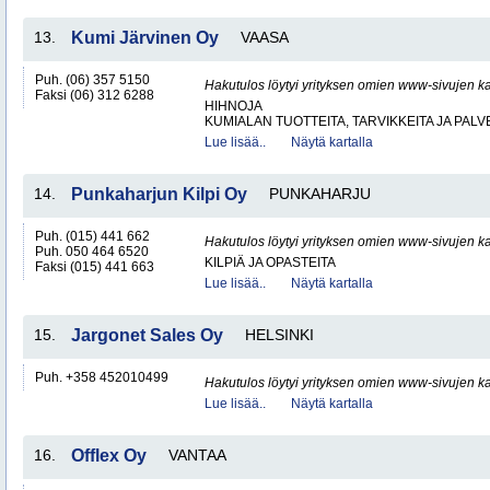
13.
Kumi Järvinen Oy
VAASA
Puh. (06) 357 5150
Hakutulos löytyi yrityksen omien www-sivujen ka
Faksi (06) 312 6288
HIHNOJA
KUMIALAN TUOTTEITA, TARVIKKEITA JA PAL
Lue lisää..
Näytä kartalla
14.
Punkaharjun Kilpi Oy
PUNKAHARJU
Puh. (015) 441 662
Hakutulos löytyi yrityksen omien www-sivujen ka
Puh. 050 464 6520
KILPIÄ JA OPASTEITA
Faksi (015) 441 663
Lue lisää..
Näytä kartalla
15.
Jargonet Sales Oy
HELSINKI
Puh. +358 452010499
Hakutulos löytyi yrityksen omien www-sivujen ka
Lue lisää..
Näytä kartalla
16.
Offlex Oy
VANTAA