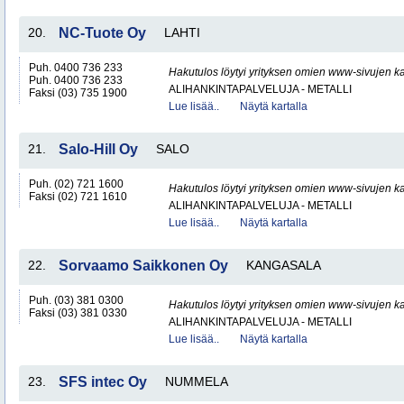
20.
NC-Tuote Oy
LAHTI
Puh. 0400 736 233
Hakutulos löytyi yrityksen omien www-sivujen ka
Puh. 0400 736 233
ALIHANKINTAPALVELUJA - METALLI
Faksi (03) 735 1900
Lue lisää..
Näytä kartalla
21.
Salo-Hill Oy
SALO
Puh. (02) 721 1600
Hakutulos löytyi yrityksen omien www-sivujen ka
Faksi (02) 721 1610
ALIHANKINTAPALVELUJA - METALLI
Lue lisää..
Näytä kartalla
22.
Sorvaamo Saikkonen Oy
KANGASALA
Puh. (03) 381 0300
Hakutulos löytyi yrityksen omien www-sivujen ka
Faksi (03) 381 0330
ALIHANKINTAPALVELUJA - METALLI
Lue lisää..
Näytä kartalla
23.
SFS intec Oy
NUMMELA