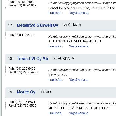
Puh. (09) 682 4010
Hakutulos löytyi yrityksen omien www-sivujen ka
Faksi (09) 6824 0128
GRAAFISEN ALAN KONEITA, LAITTEITA JA PA
Lue lisää..
Näytä kartalla
17.
Metallityö Sanwell Oy
YLÖJÄRVI
Puh. 0500 632 595
Hakutulos löytyi yrityksen omien www-sivujen ka
ALIHANKINTAPALVELUJA - METALLI
Lue lisää..
Näytä kartalla
18.
Teräs-LVI Oy Ab
KLAUKKALA
Puh. (09) 276 6420
Hakutulos löytyi yrityksen omien www-sivujen ka
Faksi (09) 2766 4222
TYÖKALUJA
Lue lisää..
Näytä kartalla
19.
Morite Oy
TEIJO
Puh. (02) 736 6521
Hakutulos löytyi yrityksen omien www-sivujen ka
Faksi (02) 736 6525
METALLIPELTEJÄ JA METALLITUOTTEITA
Lue lisää..
Näytä kartalla