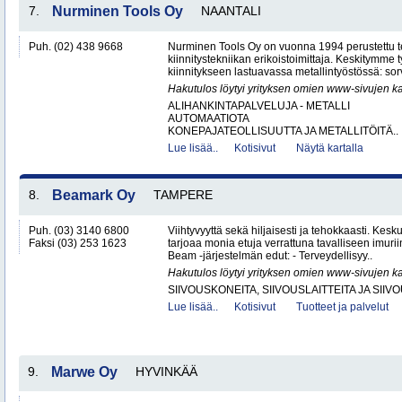
7.
Nurminen Tools Oy
NAANTALI
Puh. (02) 438 9668
Nurminen Tools Oy on vuonna 1994 perustettu 
kiinnitystekniikan erikoistoimittaja. Keskitymme
kiinnitykseen lastuavassa metallintyöstössä: sor
Hakutulos löytyi yrityksen omien www-sivujen ka
ALIHANKINTAPALVELUJA - METALLI
AUTOMAATIOTA
KONEPAJATEOLLISUUTTA JA METALLITÖITÄ..
Lue lisää..
Kotisivut
Näytä kartalla
8.
Beamark Oy
TAMPERE
Puh. (03) 3140 6800
Viihtyvyyttä sekä hiljaisesti ja tehokkaasti. Kes
Faksi (03) 253 1623
tarjoaa monia etuja verrattuna tavalliseen imurii
Beam -järjestelmän edut: - Terveydellisyy..
Hakutulos löytyi yrityksen omien www-sivujen ka
SIIVOUSKONEITA, SIIVOUSLAITTEITA JA SIIV
Lue lisää..
Kotisivut
Tuotteet ja palvelut
9.
Marwe Oy
HYVINKÄÄ