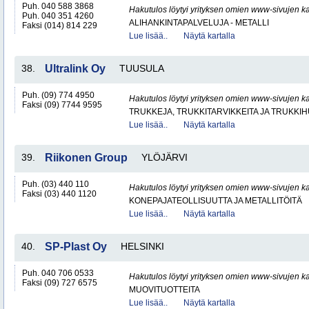
Puh. 040 588 3868
Hakutulos löytyi yrityksen omien www-sivujen ka
Puh. 040 351 4260
ALIHANKINTAPALVELUJA - METALLI
Faksi (014) 814 229
Lue lisää..
Näytä kartalla
38.
Ultralink Oy
TUUSULA
Puh. (09) 774 4950
Hakutulos löytyi yrityksen omien www-sivujen ka
Faksi (09) 7744 9595
TRUKKEJA, TRUKKITARVIKKEITA JA TRUKKI
Lue lisää..
Näytä kartalla
39.
Riikonen Group
YLÖJÄRVI
Puh. (03) 440 110
Hakutulos löytyi yrityksen omien www-sivujen ka
Faksi (03) 440 1120
KONEPAJATEOLLISUUTTA JA METALLITÖITÄ
Lue lisää..
Näytä kartalla
40.
SP-Plast Oy
HELSINKI
Puh. 040 706 0533
Hakutulos löytyi yrityksen omien www-sivujen ka
Faksi (09) 727 6575
MUOVITUOTTEITA
Lue lisää..
Näytä kartalla