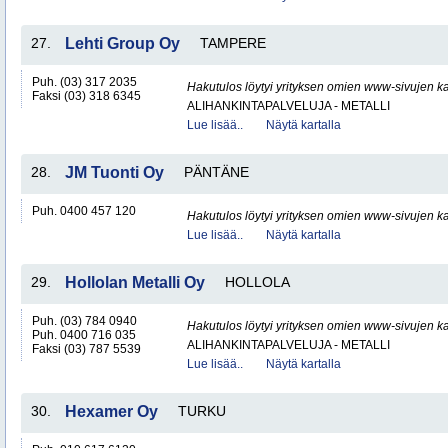
27.
Lehti Group Oy
TAMPERE
Puh. (03) 317 2035
Hakutulos löytyi yrityksen omien www-sivujen ka
Faksi (03) 318 6345
ALIHANKINTAPALVELUJA - METALLI
Lue lisää..
Näytä kartalla
28.
JM Tuonti Oy
PÄNTÄNE
Puh. 0400 457 120
Hakutulos löytyi yrityksen omien www-sivujen ka
Lue lisää..
Näytä kartalla
29.
Hollolan Metalli Oy
HOLLOLA
Puh. (03) 784 0940
Hakutulos löytyi yrityksen omien www-sivujen ka
Puh. 0400 716 035
ALIHANKINTAPALVELUJA - METALLI
Faksi (03) 787 5539
Lue lisää..
Näytä kartalla
30.
Hexamer Oy
TURKU