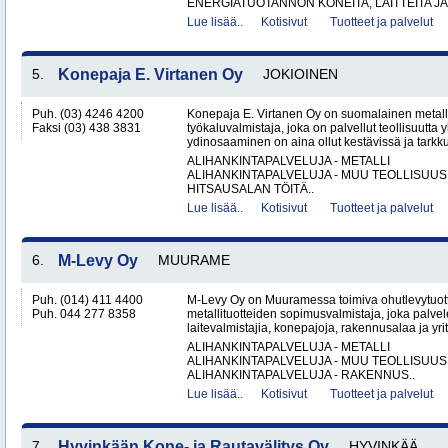
ENERGIATUOTANNON KONEITA, LAITTEITA JA 
Lue lisää..
Kotisivut
Tuotteet ja palvelut
5.
Konepaja E. Virtanen Oy
JOKIOINEN
Puh. (03) 4246 4200
Konepaja E. Virtanen Oy on suomalainen metalli
Faksi (03) 438 3831
työkaluvalmistaja, joka on palvellut teollisuutta 
ydinosaaminen on aina ollut kestävissä ja tarkkuu
ALIHANKINTAPALVELUJA - METALLI
ALIHANKINTAPALVELUJA - MUU TEOLLISUUS
HITSAUSALAN TÖITÄ..
Lue lisää..
Kotisivut
Tuotteet ja palvelut
6.
M-Levy Oy
MUURAME
Puh. (014) 411 4400
M-Levy Oy on Muuramessa toimiva ohutlevytuotte
Puh. 044 277 8358
metallituotteiden sopimusvalmistaja, joka palvele
laitevalmistajia, konepajoja, rakennusalaa ja yri
ALIHANKINTAPALVELUJA - METALLI
ALIHANKINTAPALVELUJA - MUU TEOLLISUUS
ALIHANKINTAPALVELUJA - RAKENNUS..
Lue lisää..
Kotisivut
Tuotteet ja palvelut
7.
Hyvinkään Kone- ja Rautavälitys Oy
HYVINKÄÄ