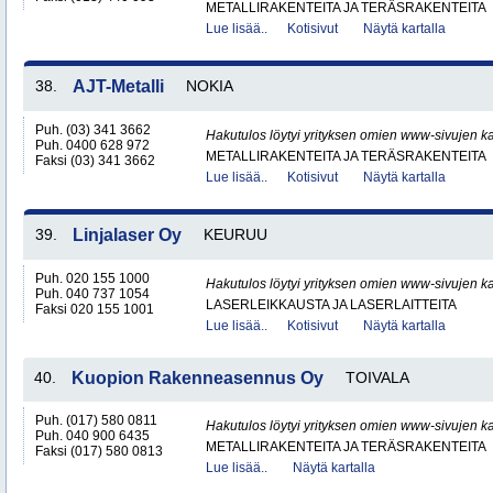
METALLIRAKENTEITA JA TERÄSRAKENTEITA
Lue lisää..
Kotisivut
Näytä kartalla
38.
AJT-Metalli
NOKIA
Puh. (03) 341 3662
Hakutulos löytyi yrityksen omien www-sivujen ka
Puh. 0400 628 972
METALLIRAKENTEITA JA TERÄSRAKENTEITA
Faksi (03) 341 3662
Lue lisää..
Kotisivut
Näytä kartalla
39.
Linjalaser Oy
KEURUU
Puh. 020 155 1000
Hakutulos löytyi yrityksen omien www-sivujen ka
Puh. 040 737 1054
LASERLEIKKAUSTA JA LASERLAITTEITA
Faksi 020 155 1001
Lue lisää..
Kotisivut
Näytä kartalla
40.
Kuopion Rakenneasennus Oy
TOIVALA
Puh. (017) 580 0811
Hakutulos löytyi yrityksen omien www-sivujen ka
Puh. 040 900 6435
METALLIRAKENTEITA JA TERÄSRAKENTEITA
Faksi (017) 580 0813
Lue lisää..
Näytä kartalla