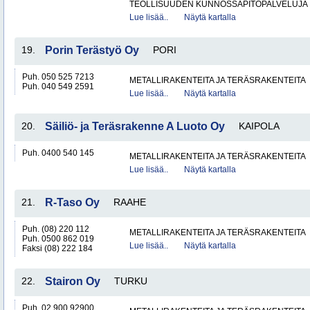
TEOLLISUUDEN KUNNOSSAPITOPALVELUJA
Lue lisää..
Näytä kartalla
19.
Porin Terästyö Oy
PORI
Puh. 050 525 7213
METALLIRAKENTEITA JA TERÄSRAKENTEITA
Puh. 040 549 2591
Lue lisää..
Näytä kartalla
20.
Säiliö- ja Teräsrakenne A Luoto Oy
KAIPOLA
Puh. 0400 540 145
METALLIRAKENTEITA JA TERÄSRAKENTEITA
Lue lisää..
Näytä kartalla
21.
R-Taso Oy
RAAHE
Puh. (08) 220 112
METALLIRAKENTEITA JA TERÄSRAKENTEITA
Puh. 0500 862 019
Lue lisää..
Näytä kartalla
Faksi (08) 222 184
22.
Stairon Oy
TURKU
Puh. 02 900 92900