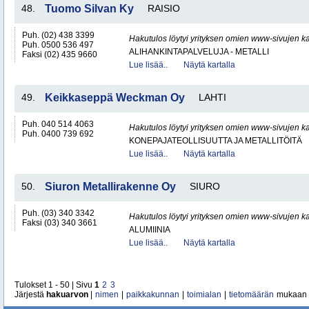
48.
Tuomo Silvan Ky
RAISIO
Puh. (02) 438 3399
Hakutulos löytyi yrityksen omien www-sivujen ka
Puh. 0500 536 497
ALIHANKINTAPALVELUJA - METALLI
Faksi (02) 435 9660
Lue lisää..
Näytä kartalla
49.
Keikkaseppä Weckman Oy
LAHTI
Puh. 040 514 4063
Hakutulos löytyi yrityksen omien www-sivujen ka
Puh. 0400 739 692
KONEPAJATEOLLISUUTTA JA METALLITÖITÄ
Lue lisää..
Näytä kartalla
50.
Siuron Metallirakenne Oy
SIURO
Puh. (03) 340 3342
Hakutulos löytyi yrityksen omien www-sivujen ka
Faksi (03) 340 3661
ALUMIINIA
Lue lisää..
Näytä kartalla
Tulokset 1 - 50 | Sivu
1
2
3
Järjestä
hakuarvon
|
nimen
|
paikkakunnan
|
toimialan
|
tietomäärän
mukaan