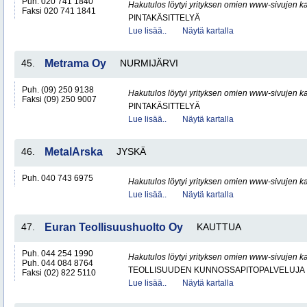
Puh. 020 741 1840
Hakutulos löytyi yrityksen omien www-sivujen ka
Faksi 020 741 1841
PINTAKÄSITTELYÄ
Lue lisää..
Näytä kartalla
45.
Metrama Oy
NURMIJÄRVI
Puh. (09) 250 9138
Hakutulos löytyi yrityksen omien www-sivujen ka
Faksi (09) 250 9007
PINTAKÄSITTELYÄ
Lue lisää..
Näytä kartalla
46.
MetalArska
JYSKÄ
Puh. 040 743 6975
Hakutulos löytyi yrityksen omien www-sivujen ka
Lue lisää..
Näytä kartalla
47.
Euran Teollisuushuolto Oy
KAUTTUA
Puh. 044 254 1990
Hakutulos löytyi yrityksen omien www-sivujen ka
Puh. 044 084 8764
TEOLLISUUDEN KUNNOSSAPITOPALVELUJA
Faksi (02) 822 5110
Lue lisää..
Näytä kartalla