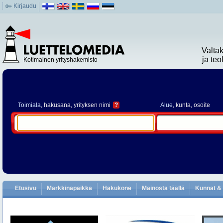
Kirjaudu
Valta
ja te
Kotimainen yrityshakemisto
Toimiala
, hakusana, yrityksen nimi
?
Alue
, kunta, osoite
Etusivu
Markkinapaikka
Hakukone
Mainosta täällä
Kunnat & 