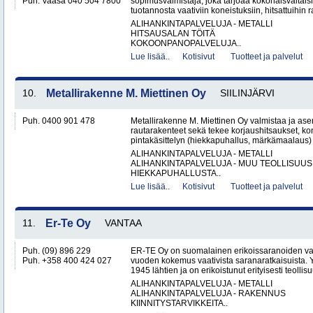
Puh. Vaasa 040 504 7800
sopimusvalmistaja, joka tarjoaa kokonaisvaltais
tuotannosta vaativiin koneistuksiin, hitsattuihin r
ALIHANKINTAPALVELUJA - METALLI
HITSAUSALAN TÖITÄ
KOKOONPANOPALVELUJA..
Lue lisää..
Kotisivut
Tuotteet ja palvelut
10.
Metallirakenne M. Miettinen Oy
SIILINJÄRVI
Puh. 0400 901 478
Metallirakenne M. Miettinen Oy valmistaa ja ase
rautarakenteet sekä tekee korjaushitsaukset, ko
pintakäsittelyn (hiekkapuhallus, märkämaalaus) v
ALIHANKINTAPALVELUJA - METALLI
ALIHANKINTAPALVELUJA - MUU TEOLLISUUS
HIEKKAPUHALLUSTA..
Lue lisää..
Kotisivut
Tuotteet ja palvelut
11.
Er-Te Oy
VANTAA
Puh. (09) 896 229
ER-TE Oy on suomalainen erikoissaranoiden valmi
Puh. +358 400 424 027
vuoden kokemus vaativista saranaratkaisuista. Y
1945 lähtien ja on erikoistunut erityisesti teollisu
ALIHANKINTAPALVELUJA - METALLI
ALIHANKINTAPALVELUJA - RAKENNUS
KIINNITYSTARVIKKEITA..