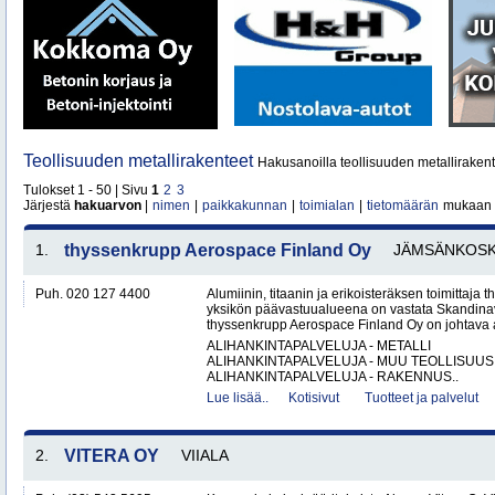
Teollisuuden metallirakenteet
Hakusanoilla teollisuuden metallirakent
Tulokset 1 - 50 | Sivu
1
2
3
Järjestä
hakuarvon
|
nimen
|
paikkakunnan
|
toimialan
|
tietomäärän
mukaan
1.
thyssenkrupp Aerospace Finland Oy
JÄMSÄNKOSK
Puh. 020 127 4400
Alumiinin, titaanin ja erikoisteräksen toimittaj
yksikön päävastuualueena on vastata Skandinav
thyssenkrupp Aerospace Finland Oy on johtava al
ALIHANKINTAPALVELUJA - METALLI
ALIHANKINTAPALVELUJA - MUU TEOLLISUUS
ALIHANKINTAPALVELUJA - RAKENNUS..
Lue lisää..
Kotisivut
Tuotteet ja palvelut
2.
VITERA OY
VIIALA