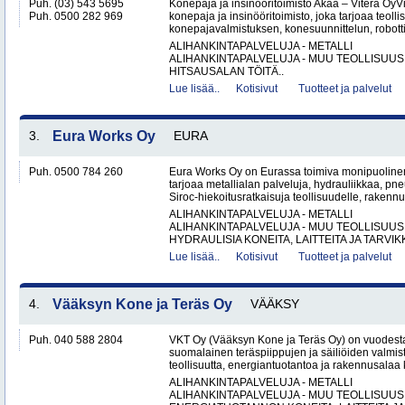
Puh. (03) 543 5695
Konepaja ja insinööritoimisto Akaa – Vitera OyV
Puh. 0500 282 969
konepaja ja insinööritoimisto, joka tarjoaa teolli
konepajavalmistuksen, konesuunnittelun, robotti
ALIHANKINTAPALVELUJA - METALLI
ALIHANKINTAPALVELUJA - MUU TEOLLISUUS
HITSAUSALAN TÖITÄ..
Lue lisää..
Kotisivut
Tuotteet ja palvelut
3.
Eura Works Oy
EURA
Puh. 0500 784 260
Eura Works Oy on Eurassa toimiva monipuolinen
tarjoaa metallialan palveluja, hydrauliikkaa, pn
Siroc-hiekoitusratkaisuja teollisuudelle, rakennus
ALIHANKINTAPALVELUJA - METALLI
ALIHANKINTAPALVELUJA - MUU TEOLLISUUS
HYDRAULISIA KONEITA, LAITTEITA JA TARVIKK
Lue lisää..
Kotisivut
Tuotteet ja palvelut
4.
Vääksyn Kone ja Teräs Oy
VÄÄKSY
Puh. 040 588 2804
VKT Oy (Vääksyn Kone ja Teräs Oy) on vuodesta
suomalainen teräspiippujen ja säiliöiden valmist
teollisuutta, energiantuotantoa ja rakennusalaa 
ALIHANKINTAPALVELUJA - METALLI
ALIHANKINTAPALVELUJA - MUU TEOLLISUUS