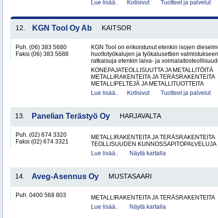
Lue lisää..
Kotisivut
Tuotteet ja palvelut
12.
KGN Tool Oy Ab
KAITSOR
Puh. (06) 383 5680
KGN Tool on erikoistunut etenkin isojen dieselm
Faksi (06) 383 5688
huoltotyökalujen ja työkalusettien valmistuksee
ratkaisuja etenkin laiva- ja voimalaitosteollisuud
KONEPAJATEOLLISUUTTA JA METALLITÖITÄ
METALLIRAKENTEITA JA TERÄSRAKENTEITA
METALLIPELTEJÄ JA METALLITUOTTEITA
Lue lisää..
Kotisivut
Tuotteet ja palvelut
13.
Panelian Terästyö Oy
HARJAVALTA
Puh. (02) 674 3320
METALLIRAKENTEITA JA TERÄSRAKENTEITA
Faksi (02) 674 3321
TEOLLISUUDEN KUNNOSSAPITOPALVELUJA
Lue lisää..
Näytä kartalla
14.
Aveg-Asennus Oy
MUSTASAARI
Puh. 0400 568 803
METALLIRAKENTEITA JA TERÄSRAKENTEITA
Lue lisää..
Näytä kartalla