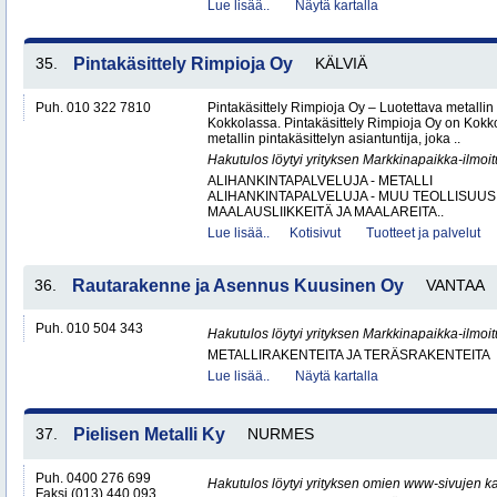
Lue lisää..
Näytä kartalla
35.
Pintakäsittely Rimpioja Oy
KÄLVIÄ
Puh. 010 322 7810
Pintakäsittely Rimpioja Oy – Luotettava metallin 
Kokkolassa. Pintakäsittely Rimpioja Oy on Kokko
metallin pintakäsittelyn asiantuntija, joka ..
Hakutulos löytyi yrityksen Markkinapaikka-ilmoi
ALIHANKINTAPALVELUJA - METALLI
ALIHANKINTAPALVELUJA - MUU TEOLLISUUS
MAALAUSLIIKKEITÄ JA MAALAREITA..
Lue lisää..
Kotisivut
Tuotteet ja palvelut
36.
Rautarakenne ja Asennus Kuusinen Oy
VANTAA
Puh. 010 504 343
Hakutulos löytyi yrityksen Markkinapaikka-ilmoi
METALLIRAKENTEITA JA TERÄSRAKENTEITA
Lue lisää..
Näytä kartalla
37.
Pielisen Metalli Ky
NURMES
Puh. 0400 276 699
Hakutulos löytyi yrityksen omien www-sivujen ka
Faksi (013) 440 093