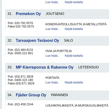
Lue lisää..
Näytä kartalla
31.
Premekon Oy
JOUTSENO
Puh. 020 792 0570
KONEPAJATEOLLISUUTTA JA METALLITÖITÄ
Faksi 020 792 0575
Lue lisää..
Näytä kartalla
32.
Tarvasjoen Teräsovi Oy
SALO
Puh. (02) 484 8131
OVIA JA PORTTEJA
Puh. 0500 222 801
Lue lisää..
Näytä kartalla
33.
MP Kierreporras & Rakenne Oy
LETEENSUO
Puh. (03) 671 3828
PORTAITA
Puh. 0400 323 180
Lue lisää..
Näytä kartalla
Faksi (03) 671 3829
34.
Fjäder Group Oy
PARAINEN
Puh. (02) 458 2244
LOUHINTALIIKKEITÄ JA MURSKAUSLIIKKEITÄ