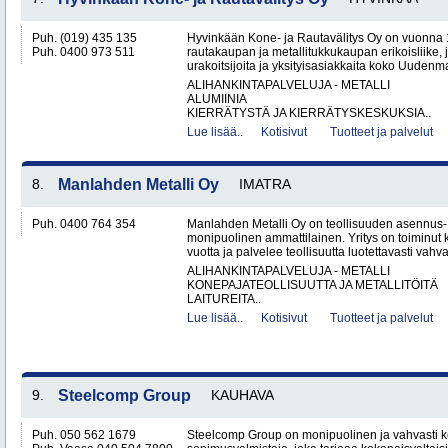
Puh. (019) 435 135
Hyvinkään Kone- ja Rautavälitys Oy on vuonna 
Puh. 0400 973 511
rautakaupan ja metallitukkukaupan erikoisliike, j
urakoitsijoita ja yksityisasiakkaita koko Uudenm
ALIHANKINTAPALVELUJA - METALLI
ALUMIINIA
KIERRÄTYSTÄ JA KIERRÄTYSKESKUKSIA..
Lue lisää..
Kotisivut
Tuotteet ja palvelut
8.
Manlahden Metalli Oy
IMATRA
Puh. 0400 764 354
Manlahden Metalli Oy on teollisuuden asennus-, 
monipuolinen ammattilainen. Yritys on toiminut k
vuotta ja palvelee teollisuutta luotettavasti vahval
ALIHANKINTAPALVELUJA - METALLI
KONEPAJATEOLLISUUTTA JA METALLITÖITÄ
LAITUREITA..
Lue lisää..
Kotisivut
Tuotteet ja palvelut
9.
Steelcomp Group
KAUHAVA
Puh. 050 562 1679
Steelcomp Group on monipuolinen ja vahvasti ke