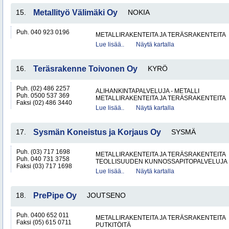
15.
Metallityö Välimäki Oy
NOKIA
Puh. 040 923 0196
METALLIRAKENTEITA JA TERÄSRAKENTEITA
Lue lisää..
Näytä kartalla
16.
Teräsrakenne Toivonen Oy
KYRÖ
Puh. (02) 486 2257
ALIHANKINTAPALVELUJA - METALLI
Puh. 0500 537 369
METALLIRAKENTEITA JA TERÄSRAKENTEITA
Faksi (02) 486 3440
Lue lisää..
Näytä kartalla
17.
Sysmän Koneistus ja Korjaus Oy
SYSMÄ
Puh. (03) 717 1698
METALLIRAKENTEITA JA TERÄSRAKENTEITA
Puh. 040 731 3758
TEOLLISUUDEN KUNNOSSAPITOPALVELUJA
Faksi (03) 717 1698
Lue lisää..
Näytä kartalla
18.
PrePipe Oy
JOUTSENO
Puh. 0400 652 011
METALLIRAKENTEITA JA TERÄSRAKENTEITA
Faksi (05) 615 0711
PUTKITÖITÄ