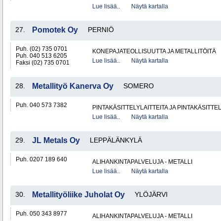
Lue lisää..
Näytä kartalla
27.
Pomotek Oy
PERNIÖ
Puh. (02) 735 0701
KONEPAJATEOLLISUUTTA JA METALLITÖITÄ
Puh. 040 513 6205
Lue lisää..
Näytä kartalla
Faksi (02) 735 0701
28.
Metallityö Kanerva Oy
SOMERO
Puh. 040 573 7382
PINTAKÄSITTELYLAITTEITA JA PINTAKÄSITTE
Lue lisää..
Näytä kartalla
29.
JL Metals Oy
LEPPÄLÄNKYLÄ
Puh. 0207 189 640
ALIHANKINTAPALVELUJA - METALLI
Lue lisää..
Näytä kartalla
30.
Metallityöliike Juholat Oy
YLÖJÄRVI
Puh. 050 343 8977
ALIHANKINTAPALVELUJA - METALLI