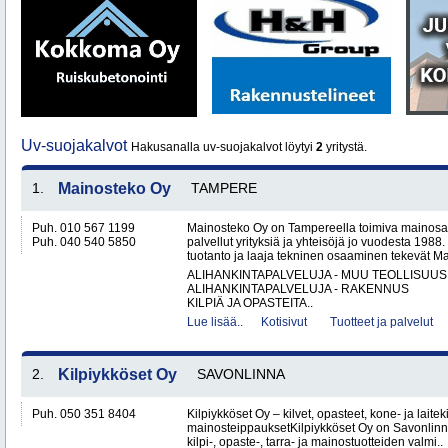
Uv-suojakalvot
Hakusanalla uv-suojakalvot löytyi
2
yritystä.
1.
Mainosteko Oy
TAMPERE
Puh. 010 567 1199
Mainosteko Oy on Tampereella toimiva mainosal
Puh. 040 540 5850
palvellut yrityksiä ja yhteisöjä jo vuodesta 198
tuotanto ja laaja tekninen osaaminen tekevät Ma
ALIHANKINTAPALVELUJA - MUU TEOLLISUUS
ALIHANKINTAPALVELUJA - RAKENNUS
KILPIÄ JA OPASTEITA..
Lue lisää..
Kotisivut
Tuotteet ja palvelut
2.
Kilpiykköset Oy
SAVONLINNA
Puh. 050 351 8404
Kilpiykköset Oy – kilvet, opasteet, kone- ja laiteki
mainosteippauksetKilpiykköset Oy on Savonlinn
kilpi-, opaste-, tarra- ja mainostuotteiden valmi..