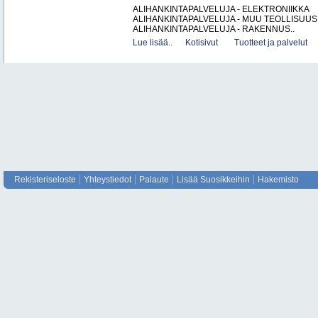
ALIHANKINTAPALVELUJA - ELEKTRONIIKKA
ALIHANKINTAPALVELUJA - MUU TEOLLISUUS
ALIHANKINTAPALVELUJA - RAKENNUS..
Lue lisää..
Kotisivut
Tuotteet ja palvelut
Rekisteriseloste
Yhteystiedot
Palaute
Lisää Suosikkeihin
Hakemisto