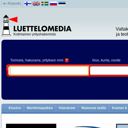
Kirjaudu
Valta
ja te
Kotimainen yrityshakemisto
Toimiala
, hakusana, yrityksen nimi
?
Alue
, kunta, osoite
Etusivu
Markkinapaikka
Hakukone
Mainosta täällä
Kunnat & 