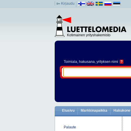
Kirjaudu
Kotimainen yrityshakemisto
Toimiala
, hakusana, yrityksen nimi
?
Etusivu
Markkinapaikka
Hakukone
Palaute