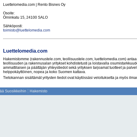
Luettelomedia.com | Rento Bisnes Oy
Osoite:
Örninkatu 15, 24100 SALO
Sähköposti:
toimisto@luettelomedia.com
Luettelomedia.com
Hakemistomme (rakennustele.com, teollisuustele.com, luettelomedia.com) antaa
teollisuuden ja rakennusalan yritykset kohdistetusti ja loistavalla osumistarkkuudel
ammattilaisen ja päättäjän yhteystiedot sekä yrityksen tarjoamat tuotteet ja palvel
helppokäyttöinen, nopea ja koko Suomen kattava.
Tietokannan sisältämät yritysten tiedot ovat käytössäsi veloituksetta ja myös ilman
sää Suosikkeihin
Hakemisto