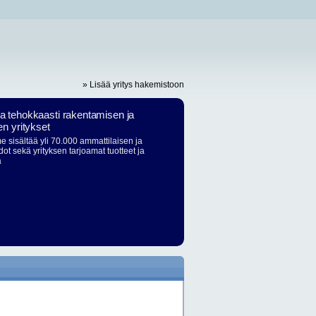
» Lisää yritys hakemistoon
ja tehokkaasti rakentamisen ja
en yritykset
 sisältää yli 70.000 ammattilaisen ja
dot sekä yrityksen tarjoamat tuotteet ja
ä