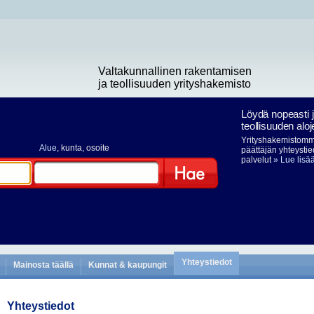
Valtakunnallinen rakentamisen
ja teollisuuden yrityshakemisto
Löydä nopeasti 
teollisuuden aloj
Yrityshakemistomme
Alue
, kunta, osoite
päättäjän yhteystie
palvelut
» Lue lisä
Hae
Yhteystiedot
Mainosta täällä
Kunnat & kaupungit
Yhteystiedot