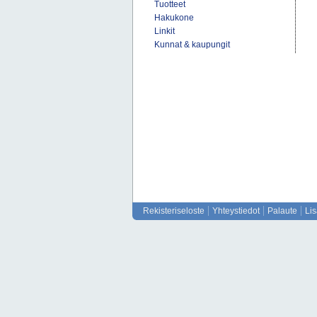
Tuotteet
Hakukone
Linkit
Kunnat & kaupungit
Rekisteriseloste
Yhteystiedot
Palaute
Li