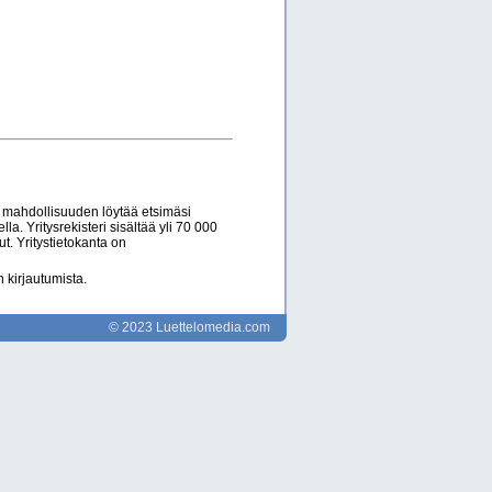
 mahdollisuuden löytää etsimäsi
la. Yritysrekisteri sisältää yli 70 000
ut. Yritystietokanta on
 kirjautumista.
© 2023 Luettelomedia.com