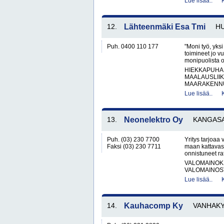
Lue lisää..
12.
Lähteenmäki Esa Tmi
HU
Puh. 0400 110 177
"Moni työ, yks
toimineet jo v
monipuolista o
HIEKKAPUHA
MAALAUSLIIK
MAARAKENNUS
Lue lisää..
13.
Neonelektro Oy
KANGAS
Puh. (03) 230 7700
Yritys tarjoaa
Faksi (03) 230 7711
maan kattavast
onnistuneet ra
VALOMAINOK
VALOMAINOS
Lue lisää..
14.
Kauhacomp Ky
VANHAK