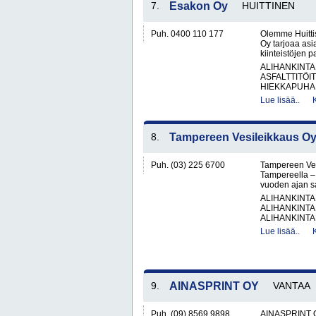
7.
Esakon Oy
HUITTINEN
Puh. 0400 110 177
Olemme Huitti
Oy tarjoaa asi
kiinteistöjen 
ALIHANKINTA
ASFALTTITÖI
HIEKKAPUHAL
Lue lisää..
8.
Tampereen Vesileikkaus O
Puh. (03) 225 6700
Tampereen Vesi
Tampereella – 
vuoden ajan sa
ALIHANKINTA
ALIHANKINTA
ALIHANKINTA
Lue lisää..
9.
AINASPRINT OY
VANTAA
Puh. (09) 8569 9898
AINASPRINT Oy