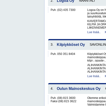
2.
Logoa Oy
NAANTALI
Puh. (02) 435 7300
Logoa Oy on Na
ja suurkuvatulo
taloyhtiöitä, l
KAIVERTAMO
KILPIÄ JA OP
LIIKENNEMER
Lue lisää..
3.
Kilpiykköset Oy
SAVONLI
Puh. 050 351 8404
Kilpiykköset Oy
mainosteippau
kilpi-, opaste-
ALIHANKINTA
ALIHANKINTA
ALIHANKINTA
Lue lisää..
4.
Oulun Mainoskeskus Oy
Puh. (08) 815 3600
Olemme erikois
Faksi (08) 815 3622
mainosteippau
Valmistamme tu