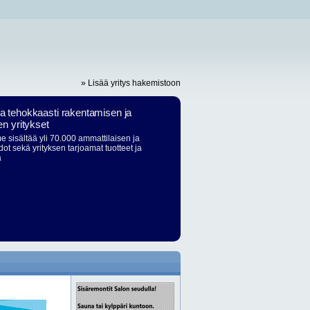
» Lisää yritys hakemistoon
ja tehokkaasti rakentamisen ja
en yritykset
 sisältää yli 70.000 ammattilaisen ja
dot sekä yrityksen tarjoamat tuotteet ja
ä