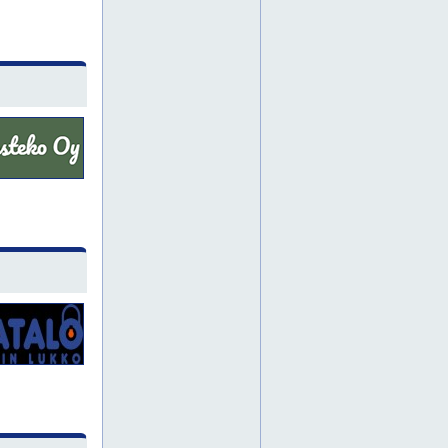
mainostarrat
nimikilpi
opaste
roll-upit
satakunta
tarra
turvaopaste
turvaopasteet
ulko-opaste
ulko-opasteet
varoituskilpi
varoituskilvet
teippaukset
tampere
helsinki
aluekartat
aluekartta
aurinkosuojakalvo
erikoiskalvo
erikoiskalvot
itä-suomi
juliste
jälkivalaisevat
jätekilpi
jätekilvet
karttaopaste
karttaopasteet
lappi
laserkaiverrukset
laserkaiverrus