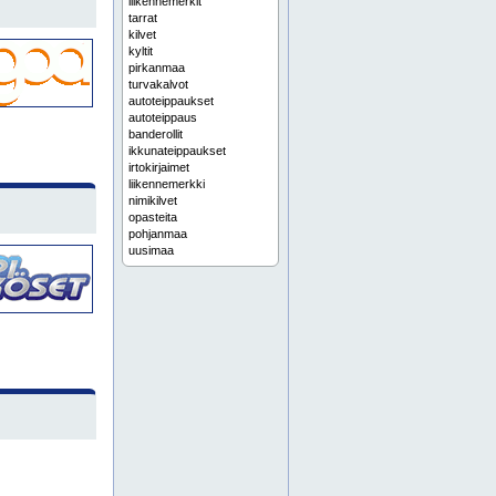
liikennemerkit
tarrat
kilvet
kyltit
pirkanmaa
turvakalvot
autoteippaukset
autoteippaus
banderollit
ikkunateippaukset
irtokirjaimet
liikennemerkki
nimikilvet
opasteita
pohjanmaa
uusimaa
suurkuvatulosteet
aurinkosuojakalvot
banderolli
etelä-suomi
ikkunateippaus
irtokirjain
julisteet
keski-suomi
kilpi
kilpiä
kylttejä
kyltti
käyntikortit
länsi-suomi