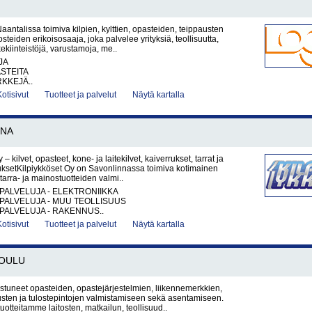
antalissa toimiva kilpien, kylttien, opasteiden, teippausten
steiden erikoisosaaja, joka palvelee yrityksiä, teollisuutta,
iikekiinteistöjä, varustamoja, me..
JA
ASTEITA
KKEJÄ..
Kotisivut
Tuotteet ja palvelut
Näytä kartalla
NNA
 – kilvet, opasteet, kone- ja laitekilvet, kaiverrukset, tarrat ja
ksetKilpiykköset Oy on Savonlinnassa toimiva kotimainen
, tarra- ja mainostuotteiden valmi..
PALVELUJA - ELEKTRONIIKKA
PALVELUJA - MUU TEOLLISUUS
PALVELUJA - RAKENNUS..
Kotisivut
Tuotteet ja palvelut
Näytä kartalla
OULU
tuneet opasteiden, opastejärjestelmien, liikennemerkkien,
sten ja tulostepintojen valmistamiseen sekä asentamiseen.
otteitamme laitosten, matkailun, teollisuud..