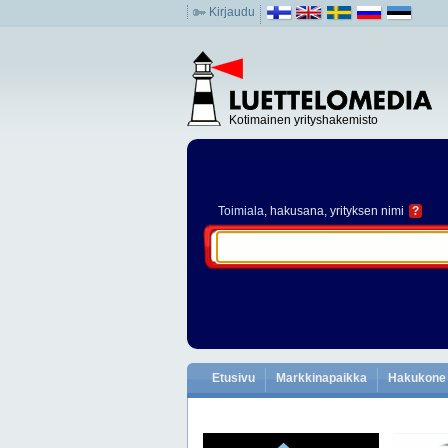
Kirjaudu
Kotimainen yrityshakemisto
Toimiala
, hakusana, yrityksen nimi
?
Etusivu
Markkinapaikka
Hakukone