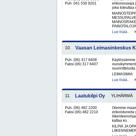
Puh. 041 530 9201
erikoisosaaja 
joka toteuttaa 
MAINOSTEIP
MESSUPALVE
MAINOSRAKE
PAINOTALOJA
Lue lisää..
10.
Vaasan Leimasinkeskus 
Puh. (06) 317 8408
Käytössämme o
Faksi (06) 317 8407
vuosikymmente
suunnittelusta.
LEIMASIMIA
Lue lisää..
11.
Laatukilpi Oy
YLIHÄRMÄ
Puh. (06) 482 2200
Olemme maamm
Faksi (06) 482 2210
erikoistuneita
liikenteenohja
kattaa ko..
KILPIÄ JA OP
LIIKENNEME