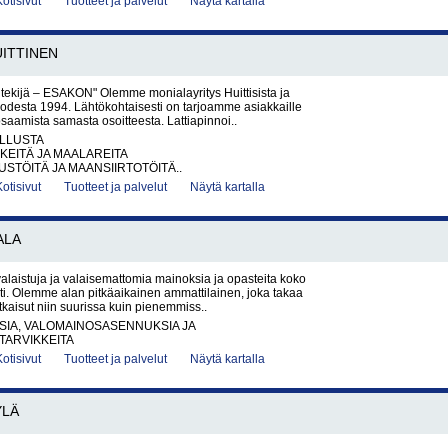
Kotisivut
Tuotteet ja palvelut
Näytä kartalla
ITTINEN
i tekijä – ESAKON" Olemme monialayritys Huittisista ja
uodesta 1994. Lähtökohtaisesti on tarjoamme asiakkaille
saamista samasta osoitteesta. Lattiapinnoi..
LLUSTA
KEITÄ JA MAALAREITA
TÖITÄ JA MAANSIIRTOTÖITÄ..
Kotisivut
Tuotteet ja palvelut
Näytä kartalla
ALA
 valaistuja ja valaisemattomia mainoksia ja opasteita koko
i. Olemme alan pitkäaikainen ammattilainen, joka takaa
tkaisut niin suurissa kuin pienemmiss..
SIA, VALOMAINOSASENNUKSIA JA
TARVIKKEITA
Kotisivut
Tuotteet ja palvelut
Näytä kartalla
YLÄ