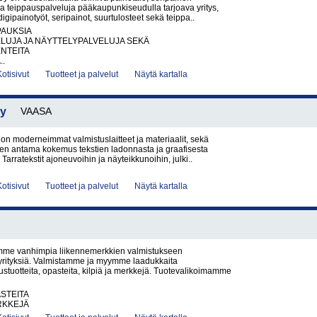
ja teippauspalveluja pääkaupunkiseudulla tarjoava yritys,
digipainotyöt, seripainot, suurtulosteet sekä teippa..
PAUKSIA
LUJA JA NÄYTTELYPALVELUJA SEKÄ
NTEITA
..
Kotisivut
Tuotteet ja palvelut
Näytä kartalla
Ky
VAASA
n moderneimmat valmistuslaitteet ja materiaalit, sekä
n antama kokemus tekstien ladonnasta ja graafisesta
 Tarratekstit ajoneuvoihin ja näyteikkunoihin, julki..
Kotisivut
Tuotteet ja palvelut
Näytä kartalla
e vanhimpia liikennemerkkien valmistukseen
 yrityksiä. Valmistamme ja myymme laadukkaita
ustuotteita, opasteita, kilpiä ja merkkejä. Tuotevalikoimamme
ASTEITA
RKKEJÄ