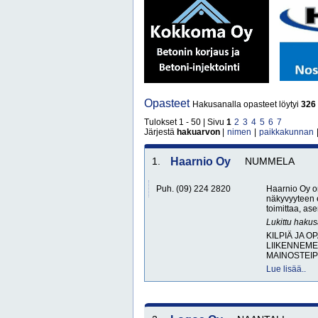
Opasteet
Hakusanalla opasteet löytyi
326
Tulokset 1 - 50 | Sivu
1
2
3
4
5
6
7
Järjestä
hakuarvon
|
nimen
|
paikkakunnan
1.
Haarnio Oy
NUMMELA
Puh. (09) 224 2820
Haarnio Oy on
näkyvyyteen e
toimittaa, as
Lukittu haku
KILPIÄ JA O
LIIKENNEM
MAINOSTEIP
Lue lisää..