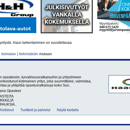
yritystä. Haun tarkentaminen on suositeltavaa.
|
toimialan
|
tietomäärän
mukaan
 opasteisiin, turvallisuusratkaisuihin ja yritysilmeen
rikoistunut kotimainen yritys, joka suunnittelee, valmistaa,
entaa ja ylläpitää opastusratkaisuja koko Suo..
sana
Opasteet
PASTEITA
ERKKEJÄ
PAUKSIA..
Kotisivut
Tuotteet ja palvelut
Näytä kartalla