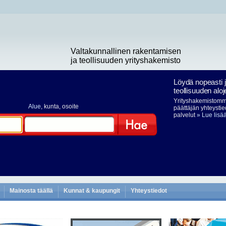
Valtakunnallinen rakentamisen
ja teollisuuden yrityshakemisto
Löydä nopeasti 
teollisuuden aloj
Yrityshakemistomme
Alue
, kunta, osoite
päättäjän yhteystie
palvelut
» Lue lisä
Hae
Mainosta täällä
Kunnat & kaupungit
Yhteystiedot