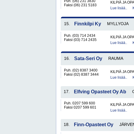
Puh. (06) 231 3830
KILPIÄ JA OP
Faksi (06) 231 5183
Lue lisää..
15.
Finnkilpi Ky
MYLLYOJA
Puh. (03) 714 2434
KILPIÄ JA OP
Faksi (03) 714 2435
Lue lisää..
16.
Sata-Seri Oy
RAUMA
Puh. (02) 8387 3400
KILPIÄ JA OP
Faksi (02) 8387 3444
Lue lisää..
17.
Elfving Opasteet Oy Ab
Puh. 0207 599 600
KILPIÄ JA OP
Faksi 0207 599 601
Lue lisää..
18.
Finn-Opasteet Oy
JÄRVE