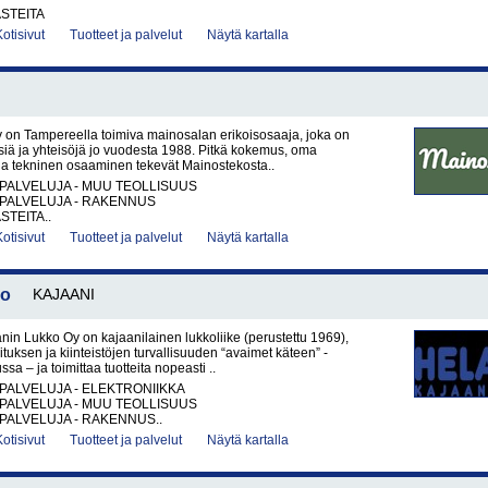
ASTEITA
Kotisivut
Tuotteet ja palvelut
Näytä kartalla
 on Tampereella toimiva mainosalan erikoisosaaja, joka on
yksiä ja yhteisöjä jo vuodesta 1988. Pitkä kokemus, oma
aja tekninen osaaminen tekevät Mainostekosta..
PALVELUJA - MUU TEOLLISUUS
PALVELUJA - RAKENNUS
STEITA..
Kotisivut
Tuotteet ja palvelut
Näytä kartalla
lo
KAJAANI
nin Lukko Oy on kajaanilainen lukkoliike (perustettu 1969),
ituksen ja kiinteistöjen turvallisuuden “avaimet käteen” -
ssa – ja toimittaa tuotteita nopeasti ..
PALVELUJA - ELEKTRONIIKKA
PALVELUJA - MUU TEOLLISUUS
PALVELUJA - RAKENNUS..
Kotisivut
Tuotteet ja palvelut
Näytä kartalla