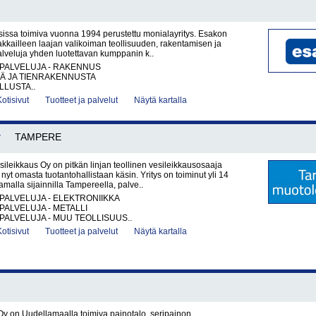
sissa toimiva vuonna 1994 perustettu monialayritys. Esakon
akkailleen laajan valikoiman teollisuuden, rakentamisen ja
palveluja yhden luotettavan kumppanin k..
PALVELUJA - RAKENNUS
TÄ JA TIENRAKENNUSTA
LUSTA..
Kotisivut
Tuotteet ja palvelut
Näytä kartalla
y
TAMPERE
leikkaus Oy on pitkän linjan teollinen vesileikkausosaaja
nyt omasta tuotantohallistaan käsin. Yritys on toiminut yli 14
malla sijainnilla Tampereella, palve..
PALVELUJA - ELEKTRONIIKKA
PALVELUJA - METALLI
PALVELUJA - MUU TEOLLISUUS..
Kotisivut
Tuotteet ja palvelut
Näytä kartalla
 on Uudellamaalla toimiva painotalo, seripainon