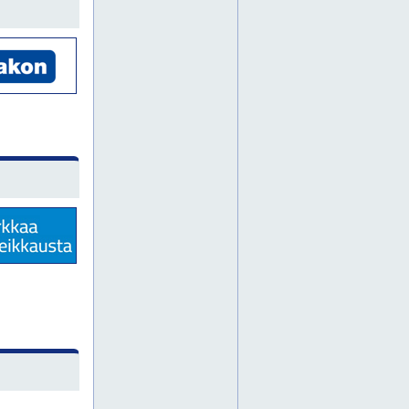
lasermerkinnät
lasermerkintä
lattiamerkinnät
lattiamerkintä
liikennemerkkejä
logokilpi
logokilvet
logokyltit
logokyltti
logotarra
logotarrat
mainostarra
messuteippaukset
messuteippaus
muotoonleikkaus
nimitaulu
nimitaulut
näkösuojakalvo
näkösuojakalvot
porrastaulu
porrastaulut
roll-up
seinäopaste
seinäopasteet
seinätarra
seinätarrat
sisäopaste
sisäopasteet
tarrakirjaimet
tarrakirjain