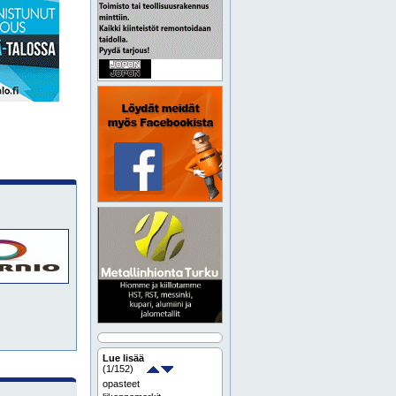
Lue lisää
(
1
/152)
opasteet