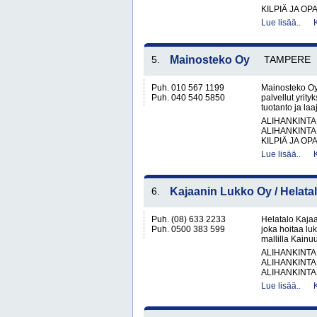
KILPIÄ JA OP
Lue lisää..
5.
Mainosteko Oy
TAMPERE
Puh. 010 567 1199
Mainosteko Oy
Puh. 040 540 5850
palvellut yrit
tuotanto ja la
ALIHANKINTA
ALIHANKINTA
KILPIÄ JA OPA
Lue lisää..
6.
Kajaanin Lukko Oy / Helata
Puh. (08) 633 2233
Helatalo Kajaa
Puh. 0500 383 599
joka hoitaa luk
mallilla Kainuu
ALIHANKINTA
ALIHANKINTA
ALIHANKINTA
Lue lisää..