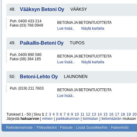
48.
Vääksyn Betoni Oy
VÄÄKSY
Puh. 0400 433 214
BETONIA JA BETONITUOTTEITA
Faksi (03) 766 0949
Lue lisää..
Näytä kartalla
49.
Paikallis-Betoni Oy
TUPOS
Puh. 0400 890 580
BETONIA JA BETONITUOTTEITA
Faksi (08) 384 185
Lue lisää..
Näytä kartalla
50.
Betoni-Lehto Oy
LAUNONEN
Puh. (019) 211 7603
BETONIA JA BETONITUOTTEITA
Lue lisää..
Tulokset 1 - 50 | Sivu
1
2
3
4
5
6
7
8
9
10
11
12
13
14
15
16
17
18
19
20
Järjestä
hakuarvon
|
nimen
|
paikkakunnan
|
toimialan
|
tietomäärän
mukaan
Rekisteriseloste
Yhteystiedot
Palaute
Lisää Suosikkeihin
Hakemisto