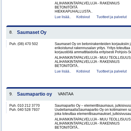
ALIHANKINTAPALVELUJA - RAKENNUS
BETONITÖITÄ
HIEKKAPUHALLUSTA..
Lue lisää..
Kotisivut
Tuotteet ja palvelut
8.
Saumaset Oy
Puh. (08) 470 502
Saumaset Oy on betonirakenteiden korjauksiin 
erikoistunut rakennusalan yritys. Yritys toteutta
korjaustöitä ammattitaidolla erityisesti Pohjois-
ALIHANKINTAPALVELUJA - MUU TEOLLISUUS
ALIHANKINTAPALVELUJA - RAKENNUS
BETONITÖITÄ..
Lue lisää..
Kotisivut
Tuotteet ja palvelut
9.
Saumapartio oy
VANTAA
Puh. 010 212 3770
Saumapartio Oy – elementtisaumaus, julkisivu
Puh. 040 528 7937
UudellamaallaSaumapartio Oy on kotimainen s
joka toteuttaa elementtisaumaukset, julkisivusa
ALIHANKINTAPALVELUJA - MUU TEOLLISUUS
ALIHANKINTAPALVELUJA - RAKENNUS
BETONITÖITÄ..