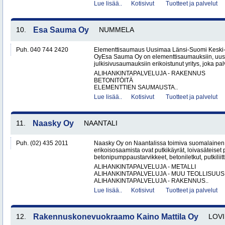
Lue lisää..
Kotisivut
Tuotteet ja palvelut
10.
Esa Sauma Oy
NUMMELA
Puh. 040 744 2420
Elementtisaumaus Uusimaa Länsi-Suomi Kesk
OyEsa Sauma Oy on elementtisaumauksiin, uus
julkisivusaumauksiin erikoistunut yritys, joka pal
ALIHANKINTAPALVELUJA - RAKENNUS
BETONITÖITÄ
ELEMENTTIEN SAUMAUSTA..
Lue lisää..
Kotisivut
Tuotteet ja palvelut
11.
Naasky Oy
NAANTALI
Puh. (02) 435 2011
Naasky Oy on Naantalissa toimiva suomalainen 
erikoisosaamista ovat putkikäyrät, loivasäteiset 
betonipumppaustarvikkeet, betoniletkut, putkiliitti
ALIHANKINTAPALVELUJA - METALLI
ALIHANKINTAPALVELUJA - MUU TEOLLISUUS
ALIHANKINTAPALVELUJA - RAKENNUS..
Lue lisää..
Kotisivut
Tuotteet ja palvelut
12.
Rakennuskonevuokraamo Kaino Mattila Oy
LOVI