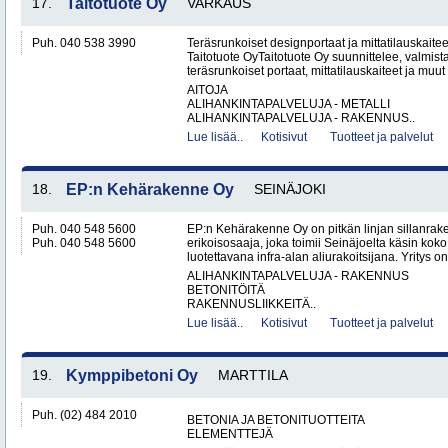
17.
Taitotuote Oy
VARKAUS
Puh. 040 538 3990
Teräsrunkoiset designportaat ja mittatilauskaite
Taitotuote OyTaitotuote Oy suunnittelee, valmista
teräsrunkoiset portaat, mittatilauskaiteet ja muut 
AITOJA
ALIHANKINTAPALVELUJA - METALLI
ALIHANKINTAPALVELUJA - RAKENNUS..
Lue lisää..
Kotisivut
Tuotteet ja palvelut
18.
EP:n Kehärakenne Oy
SEINÄJOKI
Puh. 040 548 5600
EP:n Kehärakenne Oy on pitkän linjan sillanrak
Puh. 040 548 5600
erikoisosaaja, joka toimii Seinäjoelta käsin ko
luotettavana infra-alan aliurakoitsijana. Yritys on
ALIHANKINTAPALVELUJA - RAKENNUS
BETONITÖITÄ
RAKENNUSLIIKKEITÄ..
Lue lisää..
Kotisivut
Tuotteet ja palvelut
19.
Kymppibetoni Oy
MARTTILA
Puh. (02) 484 2010
BETONIA JA BETONITUOTTEITA
ELEMENTTEJÄ