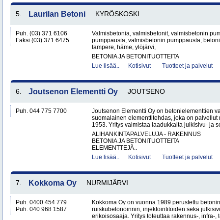
5.
Laurilan Betoni
KYRÖSKOSKI
Puh. (03) 371 6106
Valmisbetonia, valmisbetonit, valmisbetonin pu
Faksi (03) 371 6475
pumppausta, valmisbetonin pumppausta, betoni,
tampere, häme, ylöjärvi,
BETONIA JA BETONITUOTTEITA
Lue lisää..
Kotisivut
Tuotteet ja palvelut
6.
Joutsenon Elementti Oy
JOUTSENO
Puh. 044 775 7700
Joutsenon Elementti Oy on betonielementtien va
suomalainen elementtitehdas, joka on palvellut
1953. Yritys valmistaa laadukkaita julkisivu- ja s
ALIHANKINTAPALVELUJA - RAKENNUS
BETONIA JA BETONITUOTTEITA
ELEMENTTEJÄ..
Lue lisää..
Kotisivut
Tuotteet ja palvelut
7.
Kokkoma Oy
NURMIJÄRVI
Puh. 0400 454 779
Kokkoma Oy on vuonna 1989 perustettu betonin
Puh. 040 968 1587
ruiskubetonoinnin, injektointitöiden sekä julki
erikoisosaaja. Yritys toteuttaa rakennus-, infra-, t