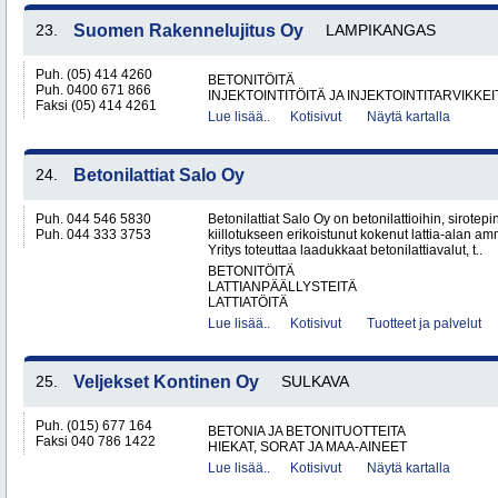
23.
Suomen Rakennelujitus Oy
LAMPIKANGAS
Puh. (05) 414 4260
BETONITÖITÄ
Puh. 0400 671 866
INJEKTOINTITÖITÄ JA INJEKTOINTITARVIKKEI
Faksi (05) 414 4261
Lue lisää..
Kotisivut
Näytä kartalla
24.
Betonilattiat Salo Oy
Puh. 044 546 5830
Betonilattiat Salo Oy on betonilattioihin, sirotepin
Puh. 044 333 3753
kiillotukseen erikoistunut kokenut lattia-alan a
Yritys toteuttaa laadukkaat betonilattiavalut, t..
BETONITÖITÄ
LATTIANPÄÄLLYSTEITÄ
LATTIATÖITÄ
Lue lisää..
Kotisivut
Tuotteet ja palvelut
25.
Veljekset Kontinen Oy
SULKAVA
Puh. (015) 677 164
BETONIA JA BETONITUOTTEITA
Faksi 040 786 1422
HIEKAT, SORAT JA MAA-AINEET
Lue lisää..
Kotisivut
Näytä kartalla