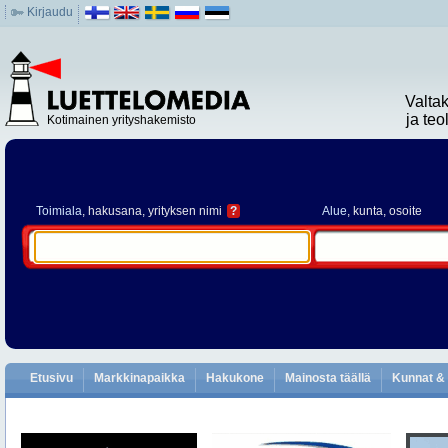
Kirjaudu
Valta
ja te
Kotimainen yrityshakemisto
Toimiala
, hakusana, yrityksen nimi
?
Alue
, kunta, osoite
Etusivu
Markkinapaikka
Hakukone
Mainosta täällä
Kunnat & 