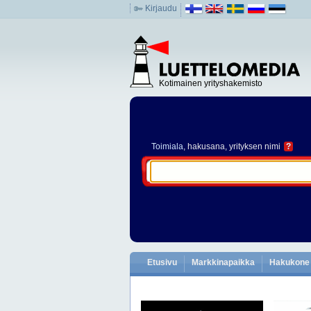
Kirjaudu
Kotimainen yrityshakemisto
Toimiala
, hakusana, yrityksen nimi
?
Etusivu
Markkinapaikka
Hakukone