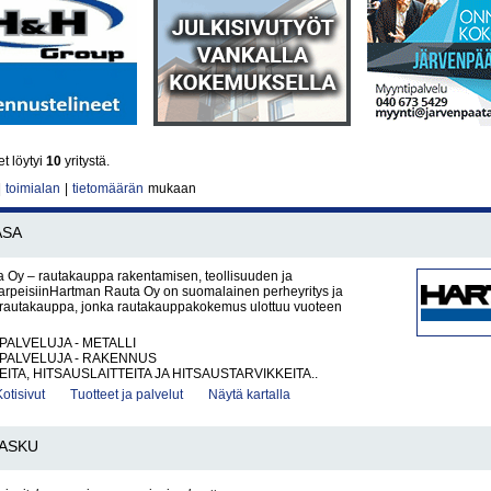
t löytyi
10
yritystä.
|
toimialan
|
tietomäärän
mukaan
ASA
 Oy – rautakauppa rakentamisen, teollisuuden ja
tarpeisiinHartman Rauta Oy on suomalainen perheyritys ja
rautakauppa, jonka rautakauppakokemus ulottuu vuoteen
PALVELUJA - METALLI
PALVELUJA - RAKENNUS
ITA, HITSAUSLAITTEITA JA HITSAUSTARVIKKEITA..
Kotisivut
Tuotteet ja palvelut
Näytä kartalla
ASKU