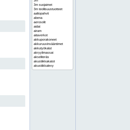
3m
3m suojaimet
3m teollisuustuotteet
aaltopahvit
abena
aerosolit
aidat
airam
aitaverkot
akkuporakoneet
akkuruuvinvääntimet
akkutyökalut
akryylimassat
akseliteräs
akustiikkakatot
akustiikkalevy
alakattojärjestelmät
alkydimaalit
allaskaapit
alumiinilevy
alumiinioksidi
alumiinipaperi
alumiiniprofiili
alumiiniputki
alumiinit
alumiinitanko
aluskatteet
aluslaatat
aluslattialevy
alusmateriaalit