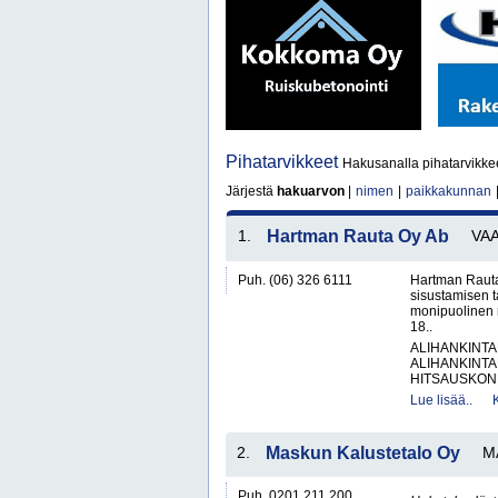
Pihatarvikkeet
Hakusanalla pihatarvikkee
Järjestä
hakuarvon
|
nimen
|
paikkakunnan
1.
Hartman Rauta Oy Ab
VA
Puh. (06) 326 6111
Hartman Rauta
sisustamisen 
monipuolinen 
18..
ALIHANKINTA
ALIHANKINTA
HITSAUSKONE
Lue lisää..
2.
Maskun Kalustetalo Oy
M
Puh. 0201 211 200