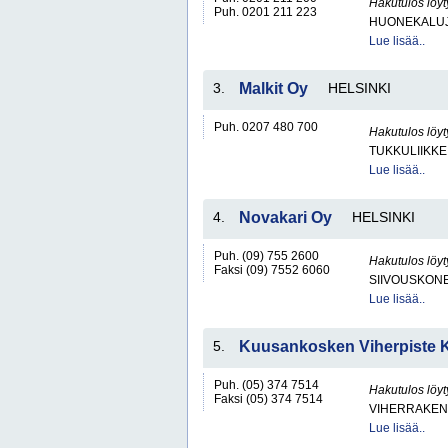
Hakutulos löyt
Puh. 0201 211 223
HUONEKALUJA
Lue lisää..
3.
Malkit Oy
HELSINKI
Puh. 0207 480 700
Hakutulos löyt
TUKKULIIKKE
Lue lisää..
4.
Novakari Oy
HELSINKI
Puh. (09) 755 2600
Hakutulos löyt
Faksi (09) 7552 6060
SIIVOUSKONEI
Lue lisää..
5.
Kuusankosken Viherpiste 
Puh. (05) 374 7514
Hakutulos löyt
Faksi (05) 374 7514
VIHERRAKEN
Lue lisää..