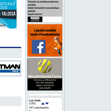
Lue lisää
(
1
/82)
24/7 palvelupiste