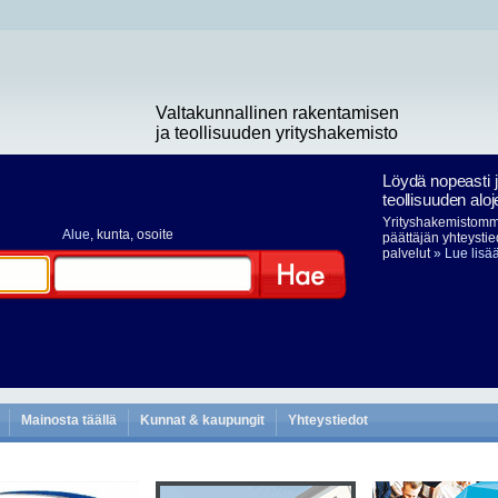
Valtakunnallinen rakentamisen
ja teollisuuden yrityshakemisto
Löydä nopeasti 
teollisuuden aloj
Yrityshakemistomme
Alue
, kunta, osoite
päättäjän yhteystie
palvelut
» Lue lisä
Hae
Mainosta täällä
Kunnat & kaupungit
Yhteystiedot