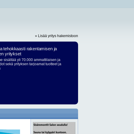
» Lisää yritys hakemistoon
ja tehokkaasti rakentamisen ja
en yritykset
 sisältää yli 70.000 ammattilaisen ja
dot sekä yrityksen tarjoamat tuotteet ja
ä