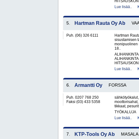
HITSAUSKONE
Lue lisää..
5.
Hartman Rauta Oy Ab
VA
Puh. (06) 326 6111
Hartman Rauta
sisustamisen 
monipuolinen 
18..
ALIHANKINTA
ALIHANKINTA
HITSAUSKONE
Lue lisää..
6.
Armantti Oy
FORSSA
Puh. 0207 768 250
sähkötyökalut,
Faksi (03) 433 5358
moottorisahat, 
tikkaat, pesurit
TYÖKALUJA
Lue lisää..
7.
KTP-Tools Oy Ab
MASALA