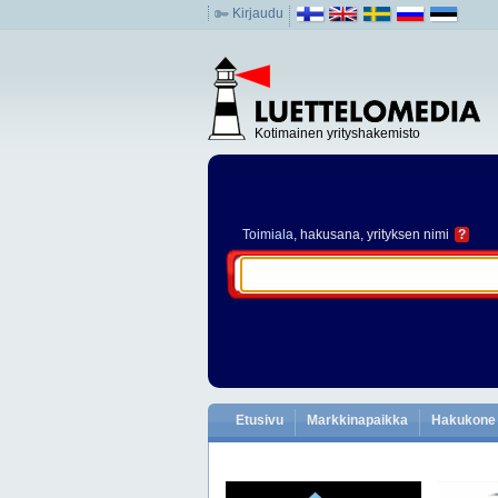
Kirjaudu
Kotimainen yrityshakemisto
Toimiala
, hakusana, yrityksen nimi
?
Etusivu
Markkinapaikka
Hakukone