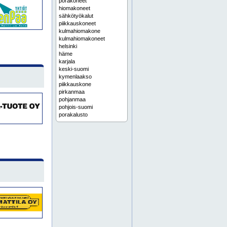
porakoneet
hiomakoneet
sähkötyökalut
piikkauskoneet
kulmahiomakone
kulmahiomakoneet
helsinki
häme
karjala
keski-suomi
kymenlaakso
piikkauskone
pirkanmaa
pohjanmaa
pohjois-suomi
porakalusto
satakunta
savo
uusimaa
varsinais-suomi
hiomakone
hitsauskoneet
jyrsimet
nauhahiomakone
nauhahiomakoneet
paineilmatyökalut
teollisuusimuri
teollisuusimurit
työjalkineet
työkalut