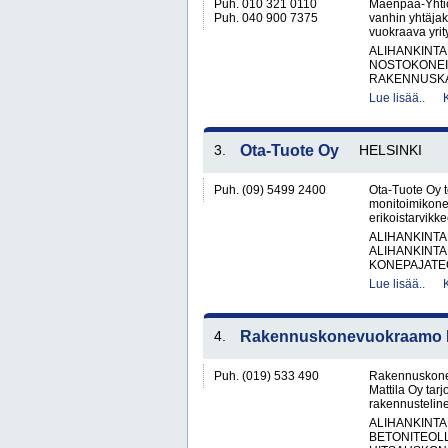
Puh. 010 321 0110
Mäenpää-Yhtiö
Puh. 040 900 7375
vanhin yhtäjak
vuokraava yrit
ALIHANKINTA
NOSTOKONEIT
RAKENNUSKA
Lue lisää..
3.
Ota-Tuote Oy
HELSINKI
Puh. (09) 5499 2400
Ota-Tuote Oy t
monitoimikonee
erikoistarvikke
ALIHANKINTA
ALIHANKINTA
KONEPAJATEO
Lue lisää..
4.
Rakennuskonevuokraamo Ka
Puh. (019) 533 490
Rakennuskone
Mattila Oy tar
rakennusteline
ALIHANKINTA
BETONITEOLL