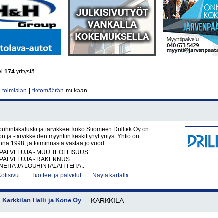
yi
174
yritystä.
|
toimialan
|
tietomäärän
mukaan
Louhintakalusto ja tarvikkeet koko Suomeen Drilltek Oy on
n ja -tarvikkeiden myyntiin keskittynyt yritys. Yhtiö on
nna 1998, ja toiminnasta vastaa jo vuod..
PALVELUJA - MUU TEOLLISUUS
PALVELUJA - RAKENNUS
EITA JA LOUHINTALAITTEITA..
Kotisivut
Tuotteet ja palvelut
Näytä kartalla
Karkkilan Halli ja Kone Oy
KARKKILA