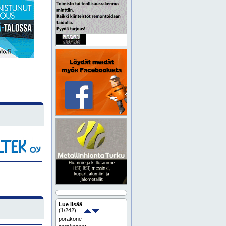
Lue lisää
(
1
/242)
porakone