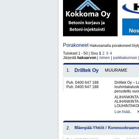
Porakoneet
Hakusanalla porakoneet löyt
Tulokset 1 - 50 | Sivu
1
2
3
4
Järjestä
hakuarvon
|
nimen
|
paikkakunnan
1.
Drilltek Oy
MUURAME
Puh. 0400 647 188
Drilltek Oy – 
Puh. 0400 647 188
louhintakalusto
perustettu vuo
ALIHANKINTA
ALIHANKINTA
LOUHINTAKON
Lue lisää..
2.
Mäenpää-Yhtiöt / Konevuokraamo 