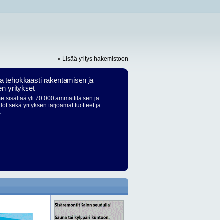
» Lisää yritys hakemistoon
ja tehokkaasti rakentamisen ja
en yritykset
 sisältää yli 70.000 ammattilaisen ja
dot sekä yrityksen tarjoamat tuotteet ja
ä