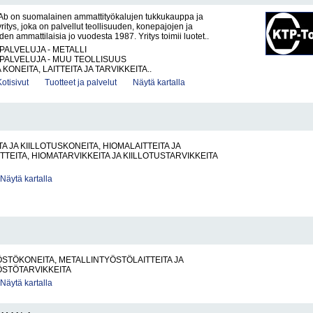
Ab on suomalainen ammattityökalujen tukkukauppa ja
itys, joka on palvellut teollisuuden, konepajojen ja
en ammattilaisia jo vuodesta 1987. Yritys toimii luotet..
PALVELUJA - METALLI
PALVELUJA - MUU TEOLLISUUS
KONEITA, LAITTEITA JA TARVIKKEITA..
Kotisivut
Tuotteet ja palvelut
Näytä kartalla
A JA KIILLOTUSKONEITA, HIOMALAITTEITA JA
TTEITA, HIOMATARVIKKEITA JA KIILLOTUSTARVIKKEITA
Näytä kartalla
STÖKONEITA, METALLINTYÖSTÖLAITTEITA JA
ÖSTÖTARVIKKEITA
Näytä kartalla