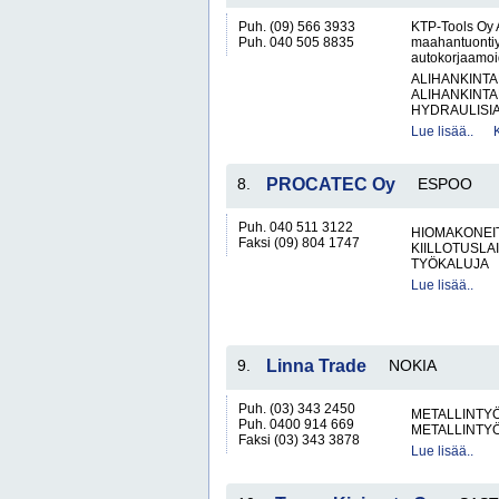
Puh. (09) 566 3933
KTP-Tools Oy 
Puh. 040 505 8835
maahantuontiyr
autokorjaamoid
ALIHANKINTA
ALIHANKINTA
HYDRAULISIA 
Lue lisää..
8.
PROCATEC Oy
ESPOO
Puh. 040 511 3122
HIOMAKONEIT
Faksi (09) 804 1747
KIILLOTUSLAI
TYÖKALUJA
Lue lisää..
9.
Linna Trade
NOKIA
Puh. (03) 343 2450
METALLINTYÖ
Puh. 0400 914 669
METALLINTY
Faksi (03) 343 3878
Lue lisää..