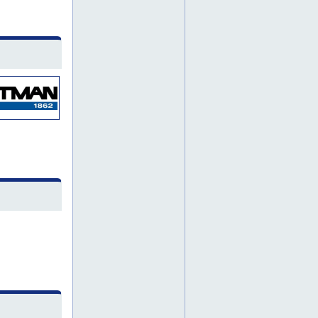
työkaluvuokraus
työvaatteet
ammattityökalut
lastuavat työkalut
monitoimityökalut
jyväskylä
kivikiila
kivikiilat
koko suomi
lappi
oulu
porauskalusto
poraustarvikkeet
timanttikuppilaikat
timanttikuppilaikka
turku
vaasa
alumiiniteline
alumiinitelineet
betonimylly
betonirouhin
epäkeskohiomakone
epäkeskohiomakoneet
espoo
harava
haravat
henkilönostimet
henkilönostin
henkilönostin vuokralle
hitsauskone