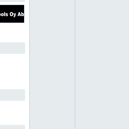
imurit
jyrsin
kauniainen
kirkkonummi
konevuokraamo
koriauto
kosteudenerotin
kuukulkija
kuukulkijat
käsipetkele
käsisahat
laattaleikkuri
laattaleikkurit
lapio
lattianhoitokone
lattianhoitokoneet
leka
lippusiima
lämmityskalusto
maalauslaitteet
maantiivistäjä
maantiivistäjät
mastonostin
metallihierrin
moottorisahat
muurauskelkka
naulanrepijä
nivelpuominostin
nostoapuvälineet
nostolava-auto