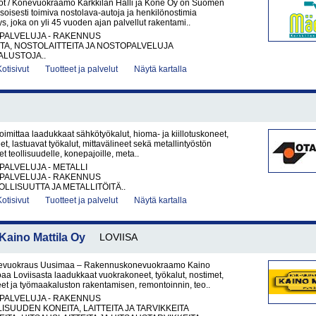
t / Konevuokraamo Karkkilan Halli ja Kone Oy on Suomen
soisesti toimiva nostolava-autoja ja henkilönostimia
ys, joka on yli 45 vuoden ajan palvellut rakentami..
PALVELUJA - RAKENNUS
A, NOSTOLAITTEITA JA NOSTOPALVELUJA
LUSTOJA..
Kotisivut
Tuotteet ja palvelut
Näytä kartalla
oimittaa laadukkaat sähkötyökalut, hioma- ja kiillotuskoneet,
t, lastuavat työkalut, mittavälineet sekä metallintyöstön
et teollisuudelle, konepajoille, meta..
PALVELUJA - METALLI
PALVELUJA - RAKENNUS
LLISUUTTA JA METALLITÖITÄ..
Kotisivut
Tuotteet ja palvelut
Näytä kartalla
ino Mattila Oy
LOVIISA
vuokraus Uusimaa – Rakennuskonevuokraamo Kaino
joaa Loviisasta laadukkaat vuokrakoneet, työkalut, nostimet,
et ja työmaakaluston rakentamisen, remontoinnin, teo..
PALVELUJA - RAKENNUS
ISUUDEN KONEITA, LAITTEITA JA TARVIKKEITA