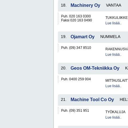
18.
Machinery Oy
VANTAA
Puh. 020 163 0300
TUKKULIIKKE
Faksi 020 163 0490
Lue lisää..
19.
Ojamart Oy
NUMMELA
Puh. (09) 347 8510
RAKENNUSV
Lue lisää..
20.
Geos OM-Tekniikka Oy
K
Puh. 0400 259 004
MITTAUSLAIT
Lue lisää..
21.
Machine Tool Co Oy
HEL
Puh. (09) 351 951
TYÖKALUJA
Lue lisää..