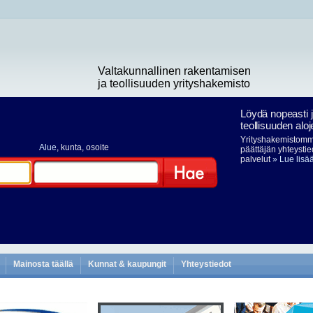
Valtakunnallinen rakentamisen
ja teollisuuden yrityshakemisto
Löydä nopeasti 
teollisuuden aloj
Yrityshakemistomme
Alue
, kunta, osoite
päättäjän yhteystie
palvelut
» Lue lisä
Hae
Mainosta täällä
Kunnat & kaupungit
Yhteystiedot