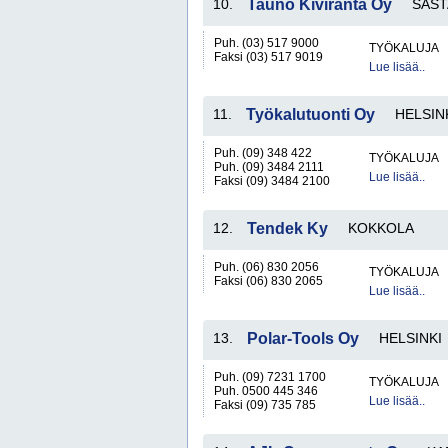
10.
Tauno Kiviranta Oy
SAS
Puh. (03) 517 9000
TYÖKALUJA
Faksi (03) 517 9019
Lue lisää..
11.
Työkalutuonti Oy
HELSIN
Puh. (09) 348 422
TYÖKALUJA
Puh. (09) 3484 2111
Lue lisää..
Faksi (09) 3484 2100
12.
Tendek Ky
KOKKOLA
Puh. (06) 830 2056
TYÖKALUJA
Faksi (06) 830 2065
Lue lisää..
13.
Polar-Tools Oy
HELSINKI
Puh. (09) 7231 1700
TYÖKALUJA
Puh. 0500 445 346
Lue lisää..
Faksi (09) 735 785