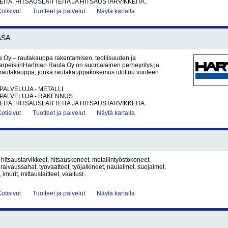
ITA, HITSAUSLAITTEITA JA HITSAUSTARVIKKEITA..
Kotisivut
Tuotteet ja palvelut
Näytä kartalla
ASA
 Oy – rautakauppa rakentamisen, teollisuuden ja
tarpeisiinHartman Rauta Oy on suomalainen perheyritys ja
rautakauppa, jonka rautakauppakokemus ulottuu vuoteen
PALVELUJA - METALLI
PALVELUJA - RAKENNUS
ITA, HITSAUSLAITTEITA JA HITSAUSTARVIKKEITA..
Kotisivut
Tuotteet ja palvelut
Näytä kartalla
 hitsaustarvikkeet, hitsauskoneet, metallintyöstökoneet,
raivaussahat, työvaatteet, työjalkineet, naulaimet, suojaimet,
, imurit, mittauslaitteet, vaaitusl..
Kotisivut
Tuotteet ja palvelut
Näytä kartalla