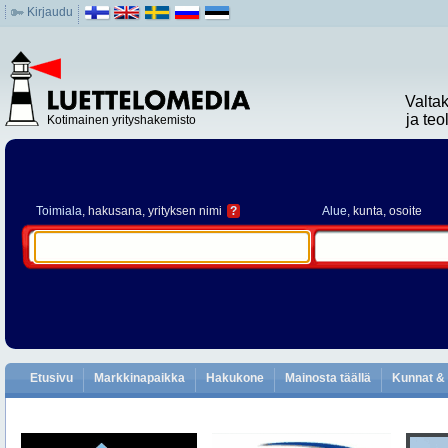
Kirjaudu
Valta
ja te
Kotimainen yrityshakemisto
Toimiala
, hakusana, yrityksen nimi
?
Alue
, kunta, osoite
Etusivu
Markkinapaikka
Hakukone
Mainosta täällä
Kunnat & 