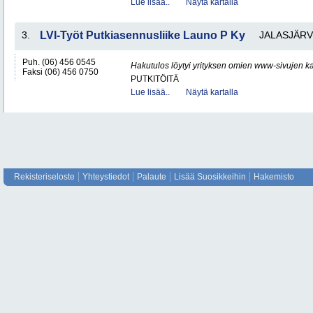
Lue lisää..
Näytä kartalla
3.
LVI-Työt Putkiasennusliike Launo P Ky
JALASJÄRV
Puh. (06) 456 0545
Hakutulos löytyi yrityksen omien www-sivujen ka
Faksi (06) 456 0750
PUTKITÖITÄ
Lue lisää..
Näytä kartalla
Rekisteriseloste
Yhteystiedot
Palaute
Lisää Suosikkeihin
Hakemisto