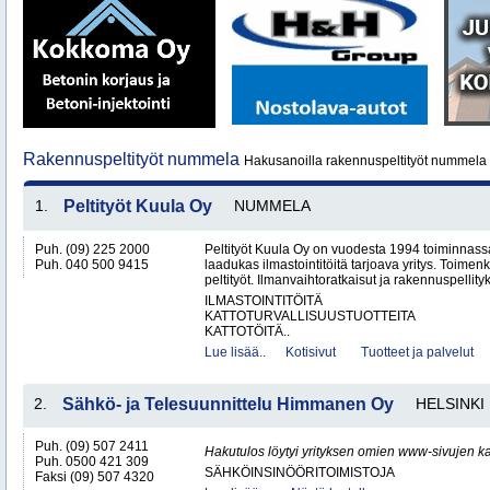
Rakennuspeltityöt nummela
Hakusanoilla rakennuspeltityöt nummela 
1.
Peltityöt Kuula Oy
NUMMELA
Puh. (09) 225 2000
Peltityöt Kuula Oy on vuodesta 1994 toiminnassa
Puh. 040 500 9415
laadukas ilmastointitöitä tarjoava yritys. Toi
peltityöt. Ilmanvaihtoratkaisut ja rakennuspellityk
ILMASTOINTITÖITÄ
KATTOTURVALLISUUSTUOTTEITA
KATTOTÖITÄ..
Lue lisää..
Kotisivut
Tuotteet ja palvelut
2.
Sähkö- ja Telesuunnittelu Himmanen Oy
HELSINKI
Puh. (09) 507 2411
Hakutulos löytyi yrityksen omien www-sivujen ka
Puh. 0500 421 309
SÄHKÖINSINÖÖRITOIMISTOJA
Faksi (09) 507 4320