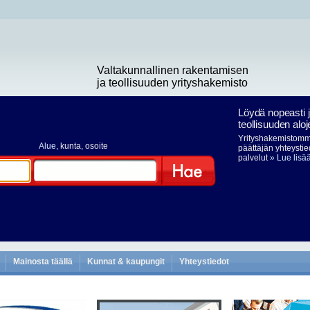
Valtakunnallinen rakentamisen
ja teollisuuden yrityshakemisto
Löydä nopeasti 
teollisuuden aloj
Yrityshakemistomme
Alue
, kunta, osoite
päättäjän yhteystie
palvelut
» Lue lisä
Hae
Mainosta täällä
Kunnat & kaupungit
Yhteystiedot