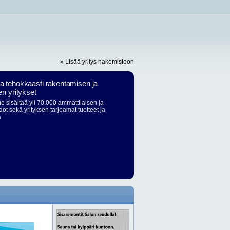
» Lisää yritys hakemistoon
ja tehokkaasti rakentamisen ja
en yritykset
 sisältää yli 70.000 ammattilaisen ja
dot sekä yrityksen tarjoamat tuotteet ja
ä