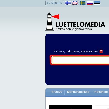
Kirjaudu
Kotimainen yrityshakemisto
Toimiala
, hakusana, yrityksen nimi
?
Etusivu
Markkinapaikka
Hakukone