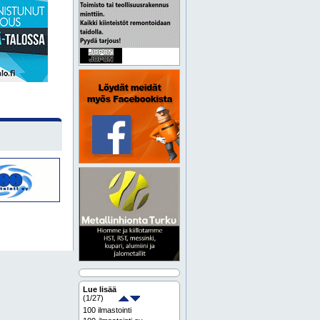
Lue lisää
(
1
/27)
100 ilmastointi