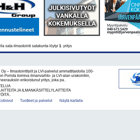
la sata-ilmastointi satakunta löytyi
1
. yritys
 Oy – Ilmastointityöt ja LVI-palvelut ammattitaidolla 100-
on Porista toimiva ilmanvaihto- ja LVI-alan urakointiin,
eerauksiin erikoistunut yritys, joka pa..
TELUA
AITTEITA JA ILMANKÄSITTELYLAITTEITA
ÖITÄ..
Kotisivut
Tuotteet ja palvelut
Näytä kartalla