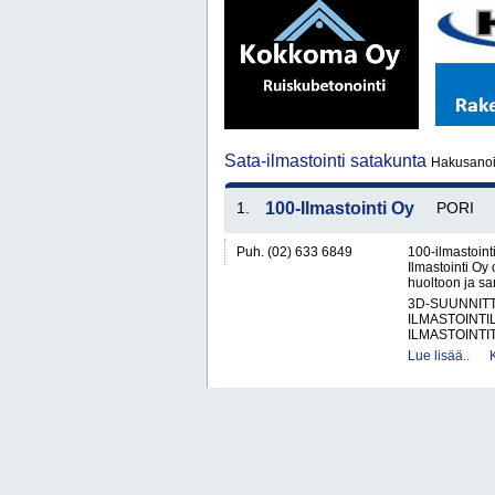
Sata-ilmastointi satakunta
Hakusanoil
1.
100-Ilmastointi Oy
PORI
Puh. (02) 633 6849
100-ilmastointi
Ilmastointi Oy 
huoltoon ja san
3D-SUUNNIT
ILMASTOINTIL
ILMASTOINTIT
Lue lisää..