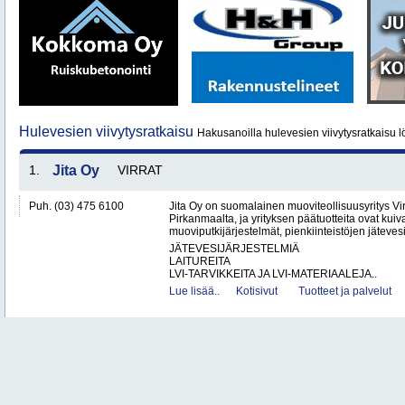
Hulevesien viivytysratkaisu
Hakusanoilla hulevesien viivytysratkaisu l
1.
Jita Oy
VIRRAT
Puh. (03) 475 6100
Jita Oy on suomalainen muoviteollisuusyritys Virr
Pirkanmaalta, ja yrityksen päätuotteita ovat kuiv
muoviputkijärjestelmät, pienkiinteistöjen jätevesi
JÄTEVESIJÄRJESTELMIÄ
LAITUREITA
LVI-TARVIKKEITA JA LVI-MATERIAALEJA..
Lue lisää..
Kotisivut
Tuotteet ja palvelut