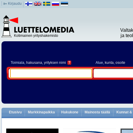
Kirjaudu
Valta
ja te
Kotimainen yrityshakemisto
Toimiala
, hakusana, yrityksen nimi
?
Alue
, kunta, osoite
Etusivu
Markkinapaikka
Hakukone
Mainosta täällä
Kunnat & 