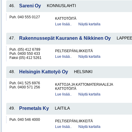
46.
Sareni Oy
KONNUSLAHTI
Puh. 040 555 0127
KATTOTÖITÄ
Lue lisää..
Näytä kartalla
47.
Rakennussepät Kauranen & Nikkinen Oy
LAPPE
Puh. (05) 412 6789
PELTISEPÄNLIIKKEITÄ
Puh. 0400 550 433
Lue lisää..
Näytä kartalla
Faksi (05) 412 5261
48.
Helsingin Kattotyö Oy
HELSINKI
Puh. 041 525 6976
KATTOJA JA KATTOMATERIAALEJA
Puh. 0400 571 256
KATTOTÖITÄ
Lue lisää..
Näytä kartalla
49.
Premetals Ky
LAITILA
Puh. 040 546 4000
PELTISEPÄNLIIKKEITÄ
Lue lisää..
Näytä kartalla