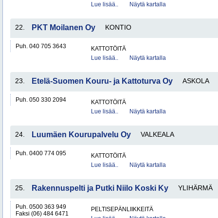
Lue lisää..
Näytä kartalla
22.
PKT Moilanen Oy
KONTIO
Puh. 040 705 3643
KATTOTÖITÄ
Lue lisää..
Näytä kartalla
23.
Etelä-Suomen Kouru- ja Kattoturva Oy
ASKOLA
Puh. 050 330 2094
KATTOTÖITÄ
Lue lisää..
Näytä kartalla
24.
Luumäen Kourupalvelu Oy
VALKEALA
Puh. 0400 774 095
KATTOTÖITÄ
Lue lisää..
Näytä kartalla
25.
Rakennuspelti ja Putki Niilo Koski Ky
YLIHÄRMÄ
Puh. 0500 363 949
PELTISEPÄNLIIKKEITÄ
Faksi (06) 484 6471