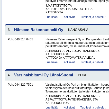
peltityöt. Ilmanvaihtoratkaisut ja rakennuspellityk
ILMASTOINTITÖITÄ
KATTOTURVALLISUUSTUOTTEITA
KATTOTÖITÄ..
Lue lisää..
Kotisivut
Tuotteet ja palvelut
3.
Hämeen Rakennuspelti Oy
KANGASALA
Puh. 040 514 0465
Hämeen Rakennuspelti Oy on Kangasalan Lento
rakennuspeltitöihin ja kattourakointiin erikoistu
peltikattoremontit, rivisaumakatot, konesaumakato
ALIHANKINTAPALVELUJA - RAKENNUS
KATTOHUOLTOA
KATTOJA JA KATTOMATERIAALEJA..
Lue lisää..
Kotisivut
Tuotteet ja palvelut
4.
Varsinaisbitumi Oy Länsi-Suomi
PORI
Puh. 044 322 7501
Varsinaisbitumi Oy Pori on bitumikattojen, huopa
vesieristystöiden kokenut toteuttaja Porissa ja 
Toteutamme tasakattojen ja loivien kattojen urako
ALIHANKINTAPALVELUJA - RAKENNUS
ASFALTTITÖITÄ JA TIENRAKENNUSTA
KATTOHUOLTOA..
Lue lisää..
Kotisivut
Tuotteet ja palvelut