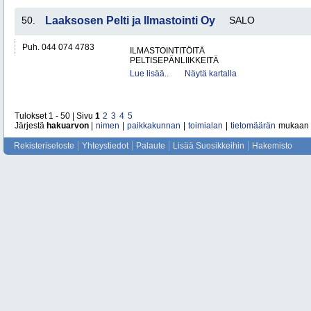
50.
Laaksosen Pelti ja Ilmastointi Oy
SALO
Puh. 044 074 4783
ILMASTOINTITÖITÄ
PELTISEPÄNLIIKKEITÄ
Lue lisää..
Näytä kartalla
Tulokset 1 - 50 | Sivu
1
2
3
4
5
Järjestä
hakuarvon
|
nimen
|
paikkakunnan
|
toimialan
|
tietomäärän
mukaan
Rekisteriseloste
Yhteystiedot
Palaute
Lisää Suosikkeihin
Hakemisto