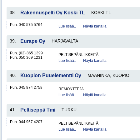
38.
Rakennuspelti Oy Koski TL
KOSKI TL
Puh. 040 575 5764
Lue lisää..
Näytä kartalla
39.
Eurape Oy
HARJAVALTA
Puh. (02) 865 1399
PELTISEPÄNLIIKKEITÄ
Puh. 050 369 1231
Lue lisää..
Näytä kartalla
40.
Kuopion Puuelementti Oy
MAANINKA, KUOPIO
Puh. 045 874 2758
REMONTTEJA
Lue lisää..
Näytä kartalla
41.
Peltiseppä Tmi
TURKU
Puh. 044 957 4207
PELTISEPÄNLIIKKEITÄ
Lue lisää..
Näytä kartalla