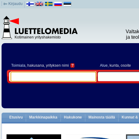
Kirjaudu
Valta
ja te
Kotimainen yrityshakemisto
Toimiala
, hakusana, yrityksen nimi
?
Alue
, kunta, osoite
Etusivu
Markkinapaikka
Hakukone
Mainosta täällä
Kunnat & 