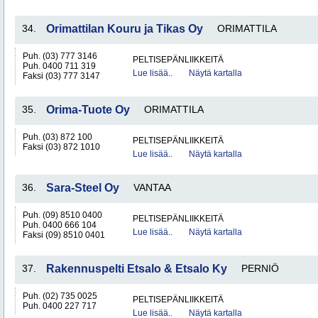
34.
Orimattilan Kouru ja Tikas Oy
ORIMATTILA
Puh. (03) 777 3146
PELTISEPÄNLIIKKEITÄ
Puh. 0400 711 319
Lue lisää..
Näytä kartalla
Faksi (03) 777 3147
35.
Orima-Tuote Oy
ORIMATTILA
Puh. (03) 872 100
PELTISEPÄNLIIKKEITÄ
Faksi (03) 872 1010
Lue lisää..
Näytä kartalla
36.
Sara-Steel Oy
VANTAA
Puh. (09) 8510 0400
PELTISEPÄNLIIKKEITÄ
Puh. 0400 666 104
Lue lisää..
Näytä kartalla
Faksi (09) 8510 0401
37.
Rakennuspelti Etsalo & Etsalo Ky
PERNIÖ
Puh. (02) 735 0025
PELTISEPÄNLIIKKEITÄ
Puh. 0400 227 717
Lue lisää..
Näytä kartalla