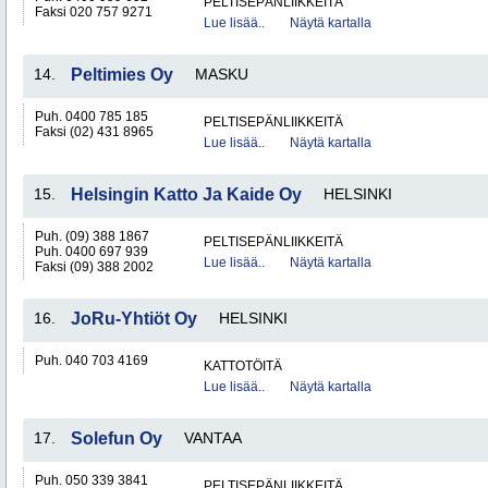
PELTISEPÄNLIIKKEITÄ
Faksi 020 757 9271
Lue lisää..
Näytä kartalla
14.
Peltimies Oy
MASKU
Puh. 0400 785 185
PELTISEPÄNLIIKKEITÄ
Faksi (02) 431 8965
Lue lisää..
Näytä kartalla
15.
Helsingin Katto Ja Kaide Oy
HELSINKI
Puh. (09) 388 1867
PELTISEPÄNLIIKKEITÄ
Puh. 0400 697 939
Lue lisää..
Näytä kartalla
Faksi (09) 388 2002
16.
JoRu-Yhtiöt Oy
HELSINKI
Puh. 040 703 4169
KATTOTÖITÄ
Lue lisää..
Näytä kartalla
17.
Solefun Oy
VANTAA
Puh. 050 339 3841
PELTISEPÄNLIIKKEITÄ