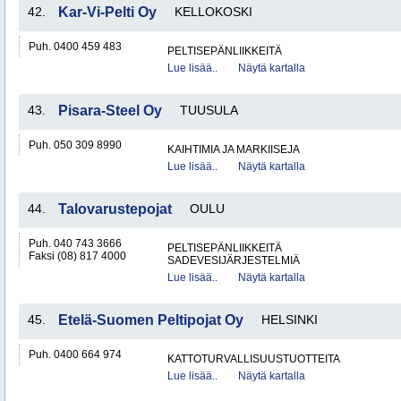
42.
Kar-Vi-Pelti Oy
KELLOKOSKI
Puh. 0400 459 483
PELTISEPÄNLIIKKEITÄ
Lue lisää..
Näytä kartalla
43.
Pisara-Steel Oy
TUUSULA
Puh. 050 309 8990
KAIHTIMIA JA MARKIISEJA
Lue lisää..
Näytä kartalla
44.
Talovarustepojat
OULU
Puh. 040 743 3666
PELTISEPÄNLIIKKEITÄ
Faksi (08) 817 4000
SADEVESIJÄRJESTELMIÄ
Lue lisää..
Näytä kartalla
45.
Etelä-Suomen Peltipojat Oy
HELSINKI
Puh. 0400 664 974
KATTOTURVALLISUUSTUOTTEITA
Lue lisää..
Näytä kartalla