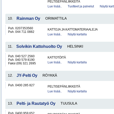
PELTISEPÄNLIIKKEITÄ
Lue lisää..
Tuotteet ja palvelut
Näytä kart
10.
Rainman Oy
ORIMATTILA
Puh. 0207353560
KATTOJA JA KATTOMATERIAALEJA
Puh. 044 711 0882
Lue lisää..
Näytä kartalla
11.
Solvikin Kattohuolto Oy
HELSINKI
Puh. 040 527 2560
KATTOTÖITÄ
Puh. 040 579 8190
Lue lisää..
Näytä kartalla
Faksi (09) 321 2695
12.
JY-Pelti Oy
RÖYKKÄ
Puh. 0400 285 827
PELTISEPÄNLIIKKEITÄ
Lue lisää..
Näytä kartalla
13.
Pelti- ja Rautatyö Oy
TUUSULA
Puh. 0400 959 652