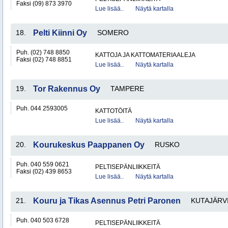
Faksi (09) 873 3970
Lue lisää..
Näytä kartalla
18.
Pelti Kiinni Oy
SOMERO
Puh. (02) 748 8850
KATTOJA JA KATTOMATERIAALEJA
Faksi (02) 748 8851
Lue lisää..
Näytä kartalla
19.
Tor Rakennus Oy
TAMPERE
Puh. 044 2593005
KATTOTÖITÄ
Lue lisää..
Näytä kartalla
20.
Kourukeskus Paappanen Oy
RUSKO
Puh. 040 559 0621
PELTISEPÄNLIIKKEITÄ
Faksi (02) 439 8653
Lue lisää..
Näytä kartalla
21.
Kouru ja Tikas Asennus Petri Paronen
KUTAJÄRV
Puh. 040 503 6728
PELTISEPÄNLIIKKEITÄ