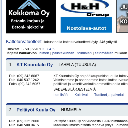
Kattoturvatuotteet
Hakusanalla kattoturvatuotteet löytyi
246
yritystä.
Tulokset 1 - 50 | Sivu
1
2
3
4
5
Järjestä
hakuarvon
|
nimen
|
paikkakunnan
|
toimialan
|
tietomäärän
mukaan
1.
KT Kourutalo Oy
LAHELA (TUUSULA)
Puh. (09) 242 6067
KT Kourutalo Oy on pääkaupunkiseudulla toimiva
Puh. 040 537 1242
Valmistamme ja asennamme katot, kattoturvatuot
Faksi (09) 242 6067
peltilistat ja kasetit vankalla ammattitaidolla aika
SADEVESIJÄRJESTELMIÄ
Lue lisää..
Kotisivut
Tuotteet ja palvelut
2.
Peltityöt Kuula Oy
NUMMELA
Puh. (09) 225 2000
Peltityöt Kuula Oy on vuodesta 1994 toiminnassa
Puh. 040 500 9415
laadukas ilmastointitöitä tarjoava yritys. Toi