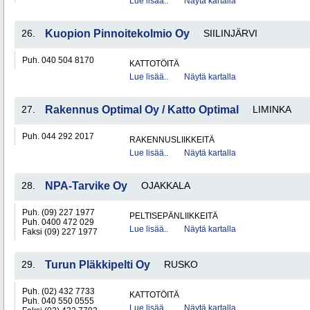
Lue lisää..
Näytä kartalla
26.
Kuopion Pinnoitekolmio Oy
SIILINJÄRVI
Puh. 040 504 8170
KATTOTÖITÄ
Lue lisää..
Näytä kartalla
27.
Rakennus Optimal Oy / Katto Optimal
LIMINKA
Puh. 044 292 2017
RAKENNUSLIIKKEITÄ
Lue lisää..
Näytä kartalla
28.
NPA-Tarvike Oy
OJAKKALA
Puh. (09) 227 1977
PELTISEPÄNLIIKKEITÄ
Puh. 0400 472 029
Lue lisää..
Näytä kartalla
Faksi (09) 227 1977
29.
Turun Pläkkipelti Oy
RUSKO
Puh. (02) 432 7733
KATTOTÖITÄ
Puh. 040 550 0555
Lue lisää..
Näytä kartalla