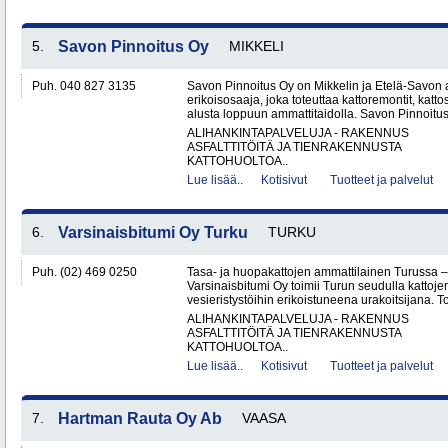
5.
Savon Pinnoitus Oy
MIKKELI
Puh. 040 827 3135
Savon Pinnoitus Oy on Mikkelin ja Etelä-Savon 
erikoisosaaja, joka toteuttaa kattoremontit, katt
alusta loppuun ammattitaidolla. Savon Pinnoitus
ALIHANKINTAPALVELUJA - RAKENNUS
ASFALTTITÖITÄ JA TIENRAKENNUSTA
KATTOHUOLTOA..
Lue lisää..
Kotisivut
Tuotteet ja palvelut
6.
Varsinaisbitumi Oy Turku
TURKU
Puh. (02) 469 0250
Tasa- ja huopakattojen ammattilainen Turussa –
Varsinaisbitumi Oy toimii Turun seudulla kattoje
vesieristystöihin erikoistuneena urakoitsijana. 
ALIHANKINTAPALVELUJA - RAKENNUS
ASFALTTITÖITÄ JA TIENRAKENNUSTA
KATTOHUOLTOA..
Lue lisää..
Kotisivut
Tuotteet ja palvelut
7.
Hartman Rauta Oy Ab
VAASA