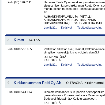
Puh. (06) 326 6111
Hartman Rauta Oy – rautakauppa rakentamisen, 
sisustamisen tarpeisiinHartman Rauta Oy on su
monipuolinen rautakauppa, jonka rautakauppak
18..
ALIHANKINTAPALVELUJA - METALLI
ALIHANKINTAPALVELUJA - RAKENNUS
HITSAUSKONEITA, HITSAUSLAITTEITA JA HIT
Lue lisää..
Kotisivut
Tuotteet ja palvelut
8.
Kimto
KOTKA
Puh. 0400 550 855
Peltikatot, tiilikatot, ovet, ikkunat, kattoturvatuott
vinyyliverhoukset, julkisivutyöt, julkisivutöitä
JULKISIVUTÖITÄ
KATTOTÖITÄ
Lue lisää..
Kotisivut
Tuotteet ja palvelut
9.
Kirkkonummen Pelti Oy Ab
OITBACKA, Kirkkonummi, 
Puh. 0400 541 074
Olemme kolmannen sukupolven peltisepänliike. Vi 
generationen. • Konesaumakatot • Rakennuspelti
Sadevesijärjestelmät • Kattoturvatuotteet ..
KATTOTÖITÄ