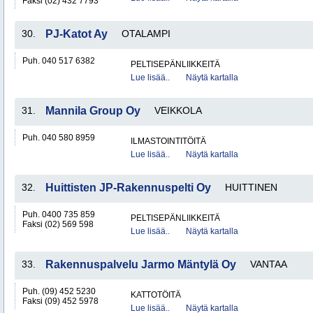
Faksi (02) 432 7793
30.
PJ-Katot Ay
OTALAMPI
Puh. 040 517 6382
PELTISEPÄNLIIKKEITÄ
Lue lisää..
Näytä kartalla
31.
Mannila Group Oy
VEIKKOLA
Puh. 040 580 8959
ILMASTOINTITÖITÄ
Lue lisää..
Näytä kartalla
32.
Huittisten JP-Rakennuspelti Oy
HUITTINEN
Puh. 0400 735 859
PELTISEPÄNLIIKKEITÄ
Faksi (02) 569 598
Lue lisää..
Näytä kartalla
33.
Rakennuspalvelu Jarmo Mäntylä Oy
VANTAA
Puh. (09) 452 5230
KATTOTÖITÄ
Faksi (09) 452 5978
Lue lisää..
Näytä kartalla