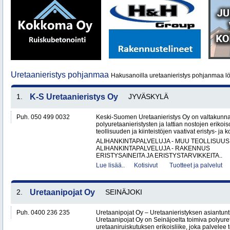
Uretaanieristys pohjanmaa
Hakusanoilla uretaanieristys pohjanmaa lö
1.
K-S Uretaanieristys Oy
JYVÄSKYLÄ
Puh. 050 499 0032
Keski-Suomen Uretaanieristys Oy on valtakunnal
polyuretaanieristysten ja lattian nostojen erikoi
teollisuuden ja kiinteistöjen vaativat eristys- ja k
ALIHANKINTAPALVELUJA - MUU TEOLLISUUS
ALIHANKINTAPALVELUJA - RAKENNUS
ERISTYSAINEITA JA ERISTYSTARVIKKEITA..
Lue lisää..
Kotisivut
Tuotteet ja palvelut
2.
Uretaanipojat Oy
SEINÄJOKI
Puh. 0400 236 235
Uretaanipojat Oy – Uretaanieristyksen asiantun
Uretaanipojat Oy on Seinäjoelta toimiva polyure
uretaaniruiskutuksen erikoisliike, joka palvelee teo