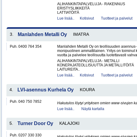
ALIHANKINTAPALVELUJA - RAKENNUS
ERISTYSLIIKKEITÄ
LATTIATÖITÄ
Lue lisää..
Kotisivut
Tuotteet ja palvelut
3.
Manlahden Metalli Oy
IMATRA
Puh. 0400 764 354
Manlahden Metalli Oy on teollisuuden asennus-, 
monipuolinen ammattilainen. Yritys on toiminut k
vuotta ja palvelee teollisuutta luotettavasti vahval
ALIHANKINTAPALVELUJA - METALLI
KONEPAJATEOLLISUUTTA JA METALLITÖITÄ
LAITUREITA..
Lue lisää..
Kotisivut
Tuotteet ja palvelut
4.
LVI-asennus Kurhela Oy
KOURA
Puh. 040 750 7852
Hakutulos löytyi yrityksen omien www-sivujen ka
Lue lisää..
Näytä kartalla
5.
Turner Door Oy
KALAJOKI
Puh. 0207 330 330
Hakutulos löytyi yrityksen omien www-sivujen ka