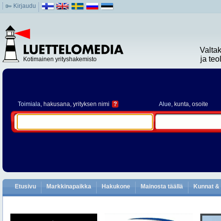
Kirjaudu
Valta
ja te
Kotimainen yrityshakemisto
Toimiala
, hakusana, yrityksen nimi
?
Alue
, kunta, osoite
Etusivu
Markkinapaikka
Hakukone
Mainosta täällä
Kunnat & 