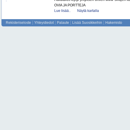
OVIA JA PORTTEJA
Lue lisää..
Näytä kartalla
Rekisteriseloste
Yhteystiedot
Palaute
Lisää Suosikkeihin
Hakemisto