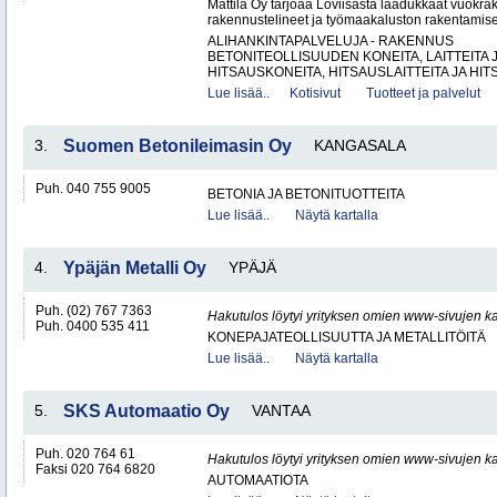
Mattila Oy tarjoaa Loviisasta laadukkaat vuokrak
rakennustelineet ja työmaakaluston rakentamisen
ALIHANKINTAPALVELUJA - RAKENNUS
BETONITEOLLISUUDEN KONEITA, LAITTEITA J
HITSAUSKONEITA, HITSAUSLAITTEITA JA HIT
Lue lisää..
Kotisivut
Tuotteet ja palvelut
3.
Suomen Betonileimasin Oy
KANGASALA
Puh. 040 755 9005
BETONIA JA BETONITUOTTEITA
Lue lisää..
Näytä kartalla
4.
Ypäjän Metalli Oy
YPÄJÄ
Puh. (02) 767 7363
Hakutulos löytyi yrityksen omien www-sivujen ka
Puh. 0400 535 411
KONEPAJATEOLLISUUTTA JA METALLITÖITÄ
Lue lisää..
Näytä kartalla
5.
SKS Automaatio Oy
VANTAA
Puh. 020 764 61
Hakutulos löytyi yrityksen omien www-sivujen ka
Faksi 020 764 6820
AUTOMAATIOTA