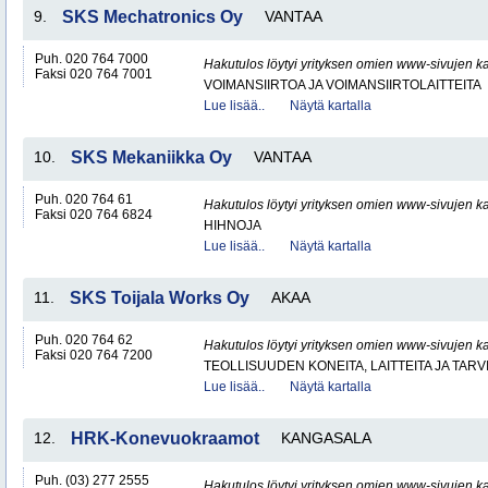
9.
SKS Mechatronics Oy
VANTAA
Puh. 020 764 7000
Hakutulos löytyi yrityksen omien www-sivujen ka
Faksi 020 764 7001
VOIMANSIIRTOA JA VOIMANSIIRTOLAITTEITA
Lue lisää..
Näytä kartalla
10.
SKS Mekaniikka Oy
VANTAA
Puh. 020 764 61
Hakutulos löytyi yrityksen omien www-sivujen ka
Faksi 020 764 6824
HIHNOJA
Lue lisää..
Näytä kartalla
11.
SKS Toijala Works Oy
AKAA
Puh. 020 764 62
Hakutulos löytyi yrityksen omien www-sivujen ka
Faksi 020 764 7200
TEOLLISUUDEN KONEITA, LAITTEITA JA TARV
Lue lisää..
Näytä kartalla
12.
HRK-Konevuokraamot
KANGASALA
Puh. (03) 277 2555
Hakutulos löytyi yrityksen omien www-sivujen ka