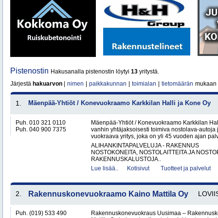
Pistenostin
Hakusanalla pistenostin löytyi
13
yritystä.
Järjestä
hakuarvon
|
nimen
|
paikkakunnan
|
toimialan
|
tietomäärän
mukaan
1.
Mäenpää-Yhtiöt / Konevuokraamo Karkkilan Halli ja Kone Oy
Puh. 010 321 0110
Mäenpää-Yhtiöt / Konevuokraamo Karkkilan Hal
Puh. 040 900 7375
vanhin yhtäjaksoisesti toimiva nostolava-autoja 
vuokraava yritys, joka on yli 45 vuoden ajan palv
ALIHANKINTAPALVELUJA - RAKENNUS
NOSTOKONEITA, NOSTOLAITTEITA JA NOST
RAKENNUSKALUSTOJA..
Lue lisää..
Kotisivut
Tuotteet ja palvelut
2.
Rakennuskonevuokraamo Kaino Mattila Oy
LOVII
Puh. (019) 533 490
Rakennuskonevuokraus Uusimaa – Rakennusk