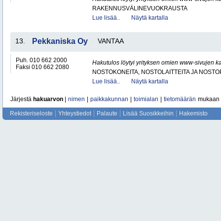
RAKENNUSVÄLINEVUOKRAUSTA
Lue lisää..
Näytä kartalla
13.
Pekkaniska Oy
VANTAA
Puh. 010 662 2000
Hakutulos löytyi yrityksen omien www-sivujen ka
Faksi 010 662 2080
NOSTOKONEITA, NOSTOLAITTEITA JA NOST
Lue lisää..
Näytä kartalla
Järjestä
hakuarvon
|
nimen
|
paikkakunnan
|
toimialan
|
tietomäärän
mukaan
Rekisteriseloste
Yhteystiedot
Palaute
Lisää Suosikkeihin
Hakemisto