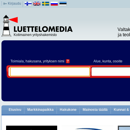
Kirjaudu
Valta
ja te
Kotimainen yrityshakemisto
Toimiala
, hakusana, yrityksen nimi
?
Alue
, kunta, osoite
Etusivu
Markkinapaikka
Hakukone
Mainosta täällä
Kunnat & 