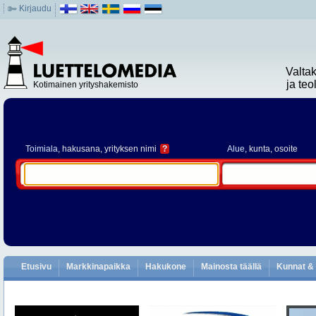
Kirjaudu
Valta
ja te
Kotimainen yrityshakemisto
Toimiala
, hakusana, yrityksen nimi
?
Alue
, kunta, osoite
Etusivu
Markkinapaikka
Hakukone
Mainosta täällä
Kunnat & 