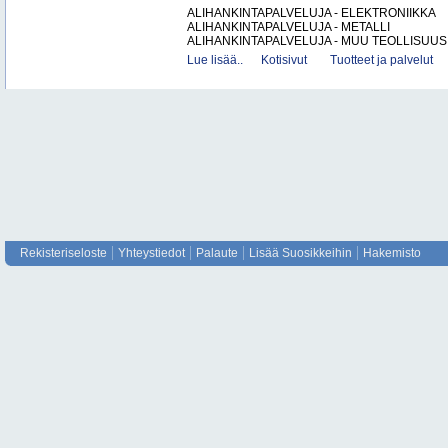
ALIHANKINTAPALVELUJA - ELEKTRONIIKKA
ALIHANKINTAPALVELUJA - METALLI
ALIHANKINTAPALVELUJA - MUU TEOLLISUUS.
Lue lisää..
Kotisivut
Tuotteet ja palvelut
Rekisteriseloste
Yhteystiedot
Palaute
Lisää Suosikkeihin
Hakemisto