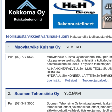
Teollisuustarvikkeet varsinais-suomi
Hakusanoilla teollisuustarvikk
1.
Muovitarvike Kuisma Oy
SOMERO
Puh. (02) 777 6670
Muovitarvike Kuisma Oy on vuonna 1960 peruste
joka palvelee teollisuutta, yrityksiä ja kotitalouks
palvelukokonaisuudella. Yrityksen toiminta yhdi.
ALIHANKINTAPALVELUJA - MUU TEOLLISUUS
HIHNOJA
HYDRAULISIA KONEITA, LAITTEITA JA TARVIKK
Lue lisää..
Kotisivut
Tuotteet ja palvelut
2.
Suomen Tehonsiirto Oy
YLÖJÄRVI
Puh. (03) 347 3000
Suomen Tehonsiirto Oy toimittaa laakerit, laakeri
tehonsiirtotuotteet, voimansiirtotuotteet, hihnakäy
sähkömoottorit, vaihteet, tiivisteet ja muut teollis