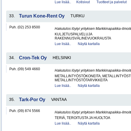
Lue lisää..
Kotisivut
Tuotteet ja palvelut
33.
Turun Kone-Rent Oy
TURKU
Puh. (02) 253 8500
Hakutulos löytyi yrityksen Markkinapaikka-ilmoi
KULJETUSPALVELUJA
RAKENNUSVÄLINEVUOKRAUSTA
Lue lisää..
Näytä kartalla
34.
Cron-Tek Oy
HELSINKI
Puh. (09) 549 4660
Hakutulos löytyi yrityksen Markkinapaikka-ilmoi
METALLINTYÖSTÖKONEITA, METALLINTYÖSTÖ
METALLINTYÖSTÖTARVIKKEITA
Lue lisää..
Näytä kartalla
35.
Tark-Por Oy
VANTAA
Puh. (09) 874 5566
Hakutulos löytyi yrityksen Markkinapaikka-ilmoi
TERIÄ, TEROITUSTA JA HUOLTOA
Lue lisää..
Näytä kartalla