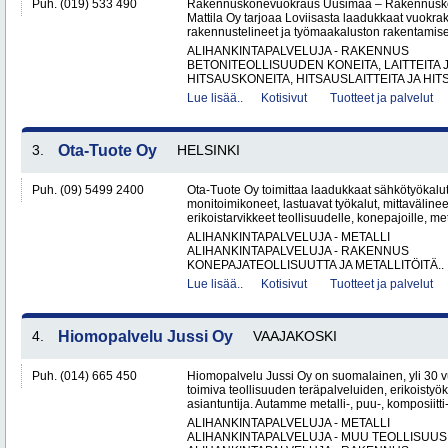
Puh. (019) 533 490
Rakennuskonevuokraus Uusimaa – Rakennusk
Mattila Oy tarjoaa Loviisasta laadukkaat vuokrak
rakennustelineet ja työmaakaluston rakentamisen
ALIHANKINTAPALVELUJA - RAKENNUS
BETONITEOLLISUUDEN KONEITA, LAITTEITA J
HITSAUSKONEITA, HITSAUSLAITTEITA JA HIT
Lue lisää..
Kotisivut
Tuotteet ja palvelut
3.
Ota-Tuote Oy
HELSINKI
Puh. (09) 5499 2400
Ota-Tuote Oy toimittaa laadukkaat sähkötyökalut,
monitoimikoneet, lastuavat työkalut, mittaväline
erikoistarvikkeet teollisuudelle, konepajoille, met
ALIHANKINTAPALVELUJA - METALLI
ALIHANKINTAPALVELUJA - RAKENNUS
KONEPAJATEOLLISUUTTA JA METALLITÖITÄ..
Lue lisää..
Kotisivut
Tuotteet ja palvelut
4.
Hiomopalvelu Jussi Oy
VAAJAKOSKI
Puh. (014) 665 450
Hiomopalvelu Jussi Oy on suomalainen, yli 30
toimiva teollisuuden teräpalveluiden, erikoistyö
asiantuntija. Autamme metalli-, puu-, komposiitti-
ALIHANKINTAPALVELUJA - METALLI
ALIHANKINTAPALVELUJA - MUU TEOLLISUUS