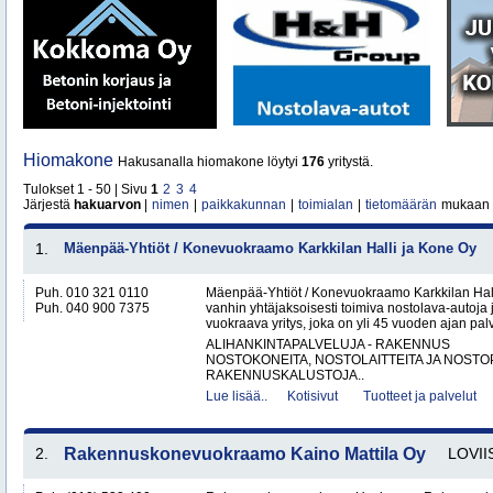
Hiomakone
Hakusanalla hiomakone löytyi
176
yritystä.
Tulokset 1 - 50 | Sivu
1
2
3
4
Järjestä
hakuarvon
|
nimen
|
paikkakunnan
|
toimialan
|
tietomäärän
mukaan
1.
Mäenpää-Yhtiöt / Konevuokraamo Karkkilan Halli ja Kone Oy
Puh. 010 321 0110
Mäenpää-Yhtiöt / Konevuokraamo Karkkilan Hal
Puh. 040 900 7375
vanhin yhtäjaksoisesti toimiva nostolava-autoja 
vuokraava yritys, joka on yli 45 vuoden ajan palv
ALIHANKINTAPALVELUJA - RAKENNUS
NOSTOKONEITA, NOSTOLAITTEITA JA NOST
RAKENNUSKALUSTOJA..
Lue lisää..
Kotisivut
Tuotteet ja palvelut
2.
Rakennuskonevuokraamo Kaino Mattila Oy
LOVII