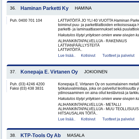
36.
Haminan Parketti Ky
HAMINA
Puh. 0400 701 104
LATTIATÖITÄ JO YLI 40 VUOTTA Haminan Parket
toiminut puu- ja parkettilattioiden erikoisosaa
parketti- ja laminaattiasennukset sekä puulattioi
Hakutulos löytyi yrityksen omien www-sivujen ka
ALIHANKINTAPALVELUJA - RAKENNUS
LATTIANPÄÄLLYSTEITÄ
LATTIATÖITÄ..
Lue lisää..
Kotisivut
Tuotteet ja palvelut
37.
Konepaja E. Virtanen Oy
JOKIOINEN
Puh. (03) 4246 4200
Konepaja E. Virtanen Oy on suomalainen metalli
Faksi (03) 438 3831
työkaluvalmistaja, joka on palvellut teollisuutta 
ydinosaaminen on aina ollut kestävissä ja tarkkuu
Hakutulos löytyi yrityksen omien www-sivujen ka
ALIHANKINTAPALVELUJA - METALLI
ALIHANKINTAPALVELUJA - MUU TEOLLISUUS
HITSAUSALAN TÖITÄ..
Lue lisää..
Kotisivut
Tuotteet ja palvelut
38.
KTP-Tools Oy Ab
MASALA