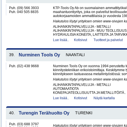
Puh. (09) 566 3933
KTP-Tools Oy Ab on suomalainen ammattityökal
Puh. 040 505 8835
maahantuontiyritys, joka on palvellut teollisuud
autokorjaamoiden ammattilaisia jo vuodesta 1987. 
Hakutulos löytyi yrityksen omien www-sivujen ka
ALIHANKINTAPALVELUJA - METALLI
ALIHANKINTAPALVELUJA - MUU TEOLLISUUS
HYDRAULISIA KONEITA, LAITTEITA JA TARVIKK
Lue lisää..
Kotisivut
Tuotteet ja palvelut
39.
Nurminen Tools Oy
NAANTALI
Puh. (02) 438 9668
Nurminen Tools Oy on vuonna 1994 perustettu 
kiinnitystekniikan erikoistoimittaja. Keskitymme
kiinnitykseen lastuavassa metallintyöstössä: sor
Hakutulos löytyi yrityksen omien www-sivujen ka
ALIHANKINTAPALVELUJA - METALLI
AUTOMAATIOTA
KONEPAJATEOLLISUUTTA JA METALLITÖITÄ..
Lue lisää..
Kotisivut
Näytä kartalla
40.
Turengin Terähuolto Oy
TURENKI
Puh. (03) 688 3797
Hakutulos löytyi yrityksen omien www-sivujen ka