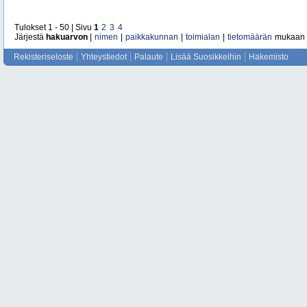
Tulokset 1 - 50 | Sivu
1
2
3
4
Järjestä
hakuarvon
|
nimen
|
paikkakunnan
|
toimialan
|
tietomäärän
mukaan
Rekisteriseloste
Yhteystiedot
Palaute
Lisää Suosikkeihin
Hakemisto