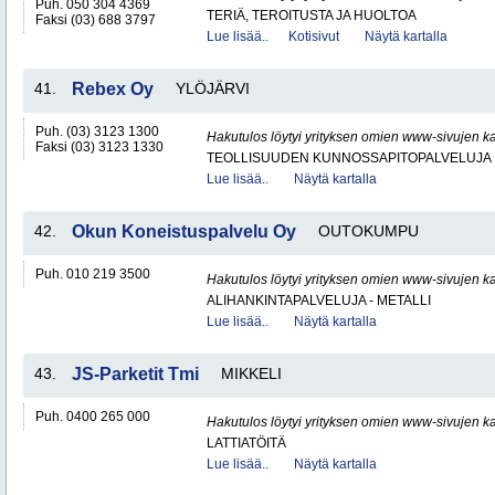
Puh. 050 304 4369
TERIÄ, TEROITUSTA JA HUOLTOA
Faksi (03) 688 3797
Lue lisää..
Kotisivut
Näytä kartalla
41.
Rebex Oy
YLÖJÄRVI
Puh. (03) 3123 1300
Hakutulos löytyi yrityksen omien www-sivujen ka
Faksi (03) 3123 1330
TEOLLISUUDEN KUNNOSSAPITOPALVELUJA
Lue lisää..
Näytä kartalla
42.
Okun Koneistuspalvelu Oy
OUTOKUMPU
Puh. 010 219 3500
Hakutulos löytyi yrityksen omien www-sivujen ka
ALIHANKINTAPALVELUJA - METALLI
Lue lisää..
Näytä kartalla
43.
JS-Parketit Tmi
MIKKELI
Puh. 0400 265 000
Hakutulos löytyi yrityksen omien www-sivujen ka
LATTIATÖITÄ
Lue lisää..
Näytä kartalla