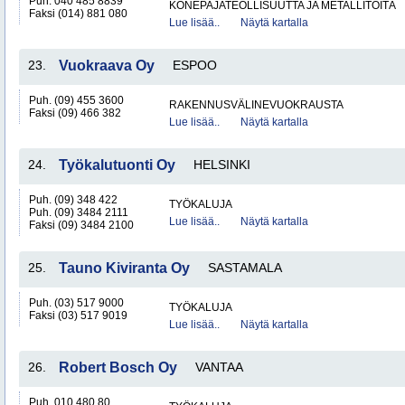
Puh. 040 485 8839
KONEPAJATEOLLISUUTTA JA METALLITÖITÄ
Faksi (014) 881 080
Lue lisää..
Näytä kartalla
23.
Vuokraava Oy
ESPOO
Puh. (09) 455 3600
RAKENNUSVÄLINEVUOKRAUSTA
Faksi (09) 466 382
Lue lisää..
Näytä kartalla
24.
Työkalutuonti Oy
HELSINKI
Puh. (09) 348 422
TYÖKALUJA
Puh. (09) 3484 2111
Lue lisää..
Näytä kartalla
Faksi (09) 3484 2100
25.
Tauno Kiviranta Oy
SASTAMALA
Puh. (03) 517 9000
TYÖKALUJA
Faksi (03) 517 9019
Lue lisää..
Näytä kartalla
26.
Robert Bosch Oy
VANTAA
Puh. 010 480 80