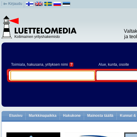
Kirjaudu
Valta
ja te
Kotimainen yrityshakemisto
Toimiala
, hakusana, yrityksen nimi
?
Alue
, kunta, osoite
Etusivu
Markkinapaikka
Hakukone
Mainosta täällä
Kunnat & 