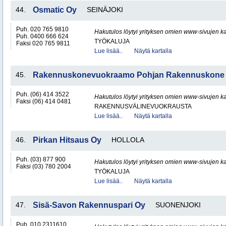
44.
Osmatic Oy
SEINÄJOKI
Puh. 020 765 9810
Hakutulos löytyi yrityksen omien www-sivujen ka
Puh. 0400 666 624
TYÖKALUJA
Faksi 020 765 9811
Lue lisää..
Näytä kartalla
45.
Rakennuskonevuokraamo Pohjan Rakennuskone
Puh. (06) 414 3522
Hakutulos löytyi yrityksen omien www-sivujen ka
Faksi (06) 414 0481
RAKENNUSVÄLINEVUOKRAUSTA
Lue lisää..
Näytä kartalla
46.
Pirkan Hitsaus Oy
HOLLOLA
Puh. (03) 877 900
Hakutulos löytyi yrityksen omien www-sivujen ka
Faksi (03) 780 2004
TYÖKALUJA
Lue lisää..
Näytä kartalla
47.
Sisä-Savon Rakennuspari Oy
SUONENJOKI
Puh. 010 2311610