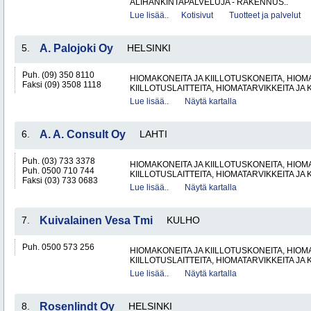
ALIHANKINTAPALVELUJA - RAKENNUS..
Lue lisää..
Kotisivut
Tuotteet ja palvelut
5.
A. Palojoki Oy
HELSINKI
Puh. (09) 350 8110
HIOMAKONEITA JA KIILLOTUSKONEITA, HIOMA
Faksi (09) 3508 1118
KIILLOTUSLAITTEITA, HIOMATARVIKKEITA JA 
Lue lisää..
Näytä kartalla
6.
A. A. Consult Oy
LAHTI
Puh. (03) 733 3378
HIOMAKONEITA JA KIILLOTUSKONEITA, HIOMA
Puh. 0500 710 744
KIILLOTUSLAITTEITA, HIOMATARVIKKEITA JA 
Faksi (03) 733 0683
Lue lisää..
Näytä kartalla
7.
Kuivalainen Vesa Tmi
KULHO
Puh. 0500 573 256
HIOMAKONEITA JA KIILLOTUSKONEITA, HIOMA
KIILLOTUSLAITTEITA, HIOMATARVIKKEITA JA 
Lue lisää..
Näytä kartalla
8.
Rosenlindt Oy
HELSINKI