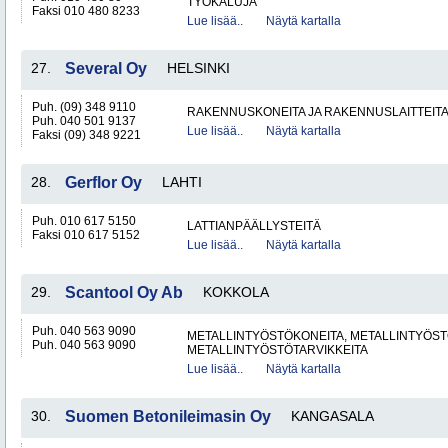
TYÖKALUJA
Faksi 010 480 8233
Lue lisää..
Näytä kartalla
27.
Several Oy
HELSINKI
Puh. (09) 348 9110
RAKENNUSKONEITA JA RAKENNUSLAITTEIT
Puh. 040 501 9137
Lue lisää..
Näytä kartalla
Faksi (09) 348 9221
28.
Gerflor Oy
LAHTI
Puh. 010 617 5150
LATTIANPÄÄLLYSTEITÄ
Faksi 010 617 5152
Lue lisää..
Näytä kartalla
29.
Scantool Oy Ab
KOKKOLA
Puh. 040 563 9090
METALLINTYÖSTÖKONEITA, METALLINTYÖSTÖ
Puh. 040 563 9090
METALLINTYÖSTÖTARVIKKEITA
Lue lisää..
Näytä kartalla
30.
Suomen Betonileimasin Oy
KANGASALA