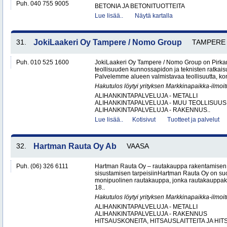
Puh. 040 755 9005
BETONIA JA BETONITUOTTEITA
Lue lisää..
Näytä kartalla
31.
JokiLaakeri Oy Tampere / Nomo Group
TAMPERE
Puh. 010 525 1600
JokiLaakeri Oy Tampere / Nomo Group on Pirk
teollisuuden kunnossapidon ja teknisten ratkai
Palvelemme alueen valmistavaa teollisuutta, kon
Hakutulos löytyi yrityksen Markkinapaikka-ilmoi
ALIHANKINTAPALVELUJA - METALLI
ALIHANKINTAPALVELUJA - MUU TEOLLISUUS
ALIHANKINTAPALVELUJA - RAKENNUS..
Lue lisää..
Kotisivut
Tuotteet ja palvelut
32.
Hartman Rauta Oy Ab
VAASA
Puh. (06) 326 6111
Hartman Rauta Oy – rautakauppa rakentamisen, 
sisustamisen tarpeisiinHartman Rauta Oy on su
monipuolinen rautakauppa, jonka rautakauppak
18..
Hakutulos löytyi yrityksen Markkinapaikka-ilmoi
ALIHANKINTAPALVELUJA - METALLI
ALIHANKINTAPALVELUJA - RAKENNUS
HITSAUSKONEITA, HITSAUSLAITTEITA JA HIT