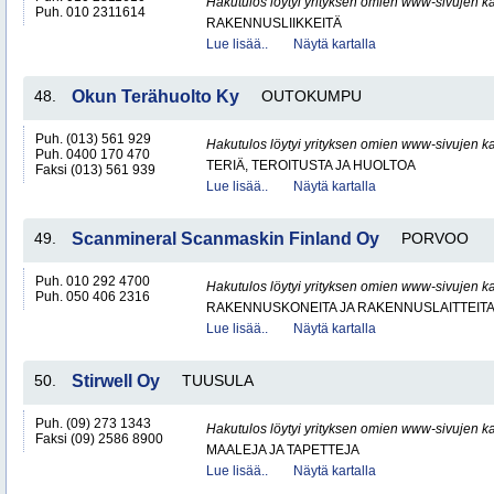
Hakutulos löytyi yrityksen omien www-sivujen ka
Puh. 010 2311614
RAKENNUSLIIKKEITÄ
Lue lisää..
Näytä kartalla
48.
Okun Terähuolto Ky
OUTOKUMPU
Puh. (013) 561 929
Hakutulos löytyi yrityksen omien www-sivujen ka
Puh. 0400 170 470
TERIÄ, TEROITUSTA JA HUOLTOA
Faksi (013) 561 939
Lue lisää..
Näytä kartalla
49.
Scanmineral Scanmaskin Finland Oy
PORVOO
Puh. 010 292 4700
Hakutulos löytyi yrityksen omien www-sivujen ka
Puh. 050 406 2316
RAKENNUSKONEITA JA RAKENNUSLAITTEIT
Lue lisää..
Näytä kartalla
50.
Stirwell Oy
TUUSULA
Puh. (09) 273 1343
Hakutulos löytyi yrityksen omien www-sivujen ka
Faksi (09) 2586 8900
MAALEJA JA TAPETTEJA
Lue lisää..
Näytä kartalla