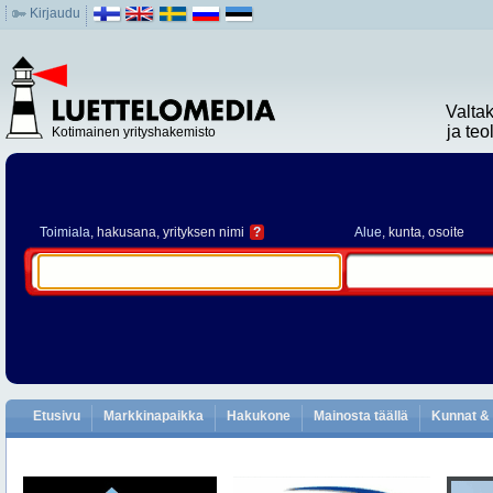
Kirjaudu
Valta
ja te
Kotimainen yrityshakemisto
Toimiala
, hakusana, yrityksen nimi
?
Alue
, kunta, osoite
Etusivu
Markkinapaikka
Hakukone
Mainosta täällä
Kunnat & 