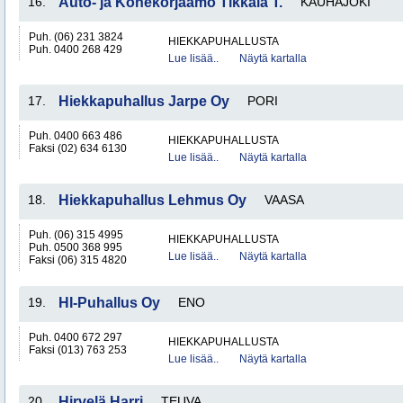
16.
Auto- ja Konekorjaamo Tikkala T.
KAUHAJOKI
Puh. (06) 231 3824
HIEKKAPUHALLUSTA
Puh. 0400 268 429
Lue lisää..
Näytä kartalla
17.
Hiekkapuhallus Jarpe Oy
PORI
Puh. 0400 663 486
HIEKKAPUHALLUSTA
Faksi (02) 634 6130
Lue lisää..
Näytä kartalla
18.
Hiekkapuhallus Lehmus Oy
VAASA
Puh. (06) 315 4995
HIEKKAPUHALLUSTA
Puh. 0500 368 995
Lue lisää..
Näytä kartalla
Faksi (06) 315 4820
19.
HI-Puhallus Oy
ENO
Puh. 0400 672 297
HIEKKAPUHALLUSTA
Faksi (013) 763 253
Lue lisää..
Näytä kartalla
20.
Hirvelä Harri
TEUVA