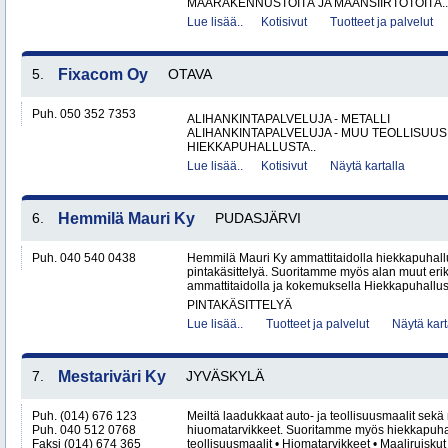
MAARAKENNUSTÖITÄ JA MAANSIIRTOTÖITÄ..
Lue lisää..
Kotisivut
Tuotteet ja palvelut
5.
Fixacom Oy
OTAVA
Puh. 050 352 7353
ALIHANKINTAPALVELUJA - METALLI
ALIHANKINTAPALVELUJA - MUU TEOLLISUUS
HIEKKAPUHALLUSTA..
Lue lisää..
Kotisivut
Näytä kartalla
6.
Hemmilä Mauri Ky
PUDASJÄRVI
Puh. 040 540 0438
Hemmilä Mauri Ky ammattitaidolla hiekkapuhall
pintakäsittelyä. Suoritamme myös alan muut erik
ammattitaidolla ja kokemuksella Hiekkapuhallus
PINTAKÄSITTELYÄ
Lue lisää..
Tuotteet ja palvelut
Näytä kart
7.
Mestariväri Ky
JYVÄSKYLÄ
Puh. (014) 676 123
Meiltä laadukkaat auto- ja teollisuusmaalit sekä
Puh. 040 512 0768
hiuomatarvikkeet. Suoritamme myös hiekkapuhall
Faksi (014) 674 365
teollisuusmaalit • Hiomatarvikkeet • Maaliruiskut