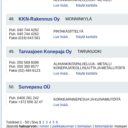
ALIHANKINTAPALVELUJA - METALLI
Lue lisää..
Näytä kartalla
48.
KKN-Rakennus Oy
MONNINKYLÄ
Puh. 040 744 4282
PINTAKÄSITTELYÄ
Puh. 040 744 4262
Lue lisää..
Näytä kartalla
Faksi (019) 643 581
49.
Tarvasjoen Konepaja Oy
TARVASJOKI
Puh. 050 569 6096
ALIHANKINTAPALVELUJA - METALLI
Puh. 050 300 8577
KONEPAJATEOLLISUUTTA JA METALLITÖITÄ
Faksi (02) 484 8123
Lue lisää..
Näytä kartalla
50.
Survepesu OÜ
Puh. 0400 281 242
KORKEAPAINEPESUA JA KUIVAIMUTÖITÄ
Faksi +372 656 32 47
Lue lisää..
Tulokset 1 - 50 | Sivu
1
2
3
4
5
6
Järjestä
hakuarvon
|
nimen
|
paikkakunnan
|
toimialan
|
tietomäärän
mukaan