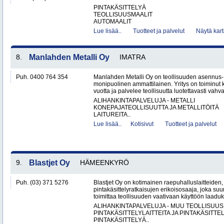
PINTAKÄSITTELYÄ
TEOLLISUUSMAALIT
AUTOMAALIT
Lue lisää..
Tuotteet ja palvelut
Näytä kart
8.
Manlahden Metalli Oy
IMATRA
Puh. 0400 764 354
Manlahden Metalli Oy on teollisuuden asennus-, 
monipuolinen ammattilainen. Yritys on toiminut k
vuotta ja palvelee teollisuutta luotettavasti vahval
ALIHANKINTAPALVELUJA - METALLI
KONEPAJATEOLLISUUTTA JA METALLITÖITÄ
LAITUREITA..
Lue lisää..
Kotisivut
Tuotteet ja palvelut
9.
Blastjet Oy
HÄMEENKYRÖ
Puh. (03) 371 5276
Blastjet Oy on kotimainen raepuhalluslaitteiden
pintakäsittelyratkaisujen erikoisosaaja, joka suu
toimittaa teollisuuden vaativaan käyttöön laaduk
ALIHANKINTAPALVELUJA - MUU TEOLLISUUS
PINTAKÄSITTELYLAITTEITA JA PINTAKÄSITTE
PINTAKÄSITTELYÄ..