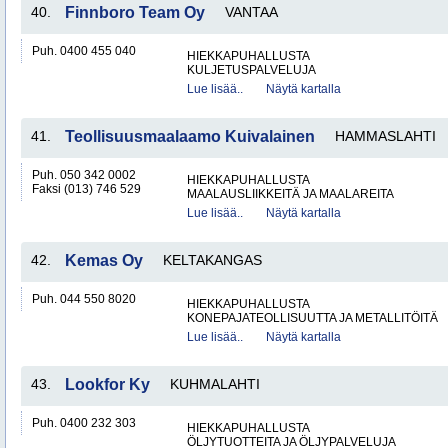
40.
Finnboro Team Oy
VANTAA
Puh. 0400 455 040
HIEKKAPUHALLUSTA
KULJETUSPALVELUJA
Lue lisää..
Näytä kartalla
41.
Teollisuusmaalaamo Kuivalainen
HAMMASLAHTI
Puh. 050 342 0002
HIEKKAPUHALLUSTA
Faksi (013) 746 529
MAALAUSLIIKKEITÄ JA MAALAREITA
Lue lisää..
Näytä kartalla
42.
Kemas Oy
KELTAKANGAS
Puh. 044 550 8020
HIEKKAPUHALLUSTA
KONEPAJATEOLLISUUTTA JA METALLITÖITÄ
Lue lisää..
Näytä kartalla
43.
Lookfor Ky
KUHMALAHTI
Puh. 0400 232 303
HIEKKAPUHALLUSTA
ÖLJYTUOTTEITA JA ÖLJYPALVELUJA