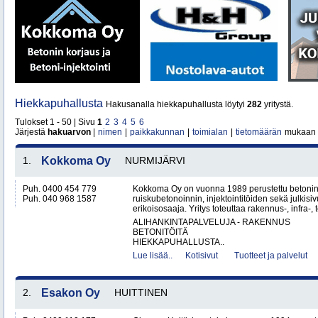
Hiekkapuhallusta
Hakusanalla hiekkapuhallusta löytyi
282
yritystä.
Tulokset 1 - 50 | Sivu
1
2
3
4
5
6
Järjestä
hakuarvon
|
nimen
|
paikkakunnan
|
toimialan
|
tietomäärän
mukaan
1.
Kokkoma Oy
NURMIJÄRVI
Puh. 0400 454 779
Kokkoma Oy on vuonna 1989 perustettu betonin
Puh. 040 968 1587
ruiskubetonoinnin, injektointitöiden sekä julki
erikoisosaaja. Yritys toteuttaa rakennus-, infra-, t
ALIHANKINTAPALVELUJA - RAKENNUS
BETONITÖITÄ
HIEKKAPUHALLUSTA..
Lue lisää..
Kotisivut
Tuotteet ja palvelut
2.
Esakon Oy
HUITTINEN