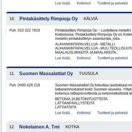
Lue lisää..
Kotisivut
Tuotteet ja palvelut
10.
Pintakäsittely Rimpioja Oy
KÄLVIÄ
Puh. 010 322 7810
Pintakäsittely Rimpioja Oy – Luotettava metallin 
Kokkolassa. Pintakäsittely Rimpioja Oy on Kokko
metallin pintakäsittelyn asiantuntija, joka ..
ALIHANKINTAPALVELUJA - METALLI
ALIHANKINTAPALVELUJA - MUU TEOLLISUUS
MAALAUSLIIKKEITÄ JA MAALAREITA..
Lue lisää..
Kotisivut
Tuotteet ja palvelut
11.
Suomen Massalattiat Oy
TUUSULA
Puh. 0400 426 218
Suomen Massalattiat Oy toteuttaa laadukkaat mas
lattianpinnoitukset koko Suomen alueella. Yrityk
kokemus lattiapinnoitteista ja betonilattiatöistä te
BETONIA JA BETONITUOTTEITA
LATTIANPÄÄLLYSTEITÄ
LATTIATÖITÄ
Lue lisää..
Kotisivut
Tuotteet ja palvelut
12.
Nokelainen A. Tmi
KOTKA