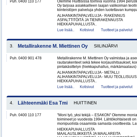
Puh. 0400 110 177
Olemme Huittisissa toimiva vuonna 1994 peruste
Oy tarjoaa asiakkailleen laajan valikoiman teol
kiinteistöjen palveluja yhden luotettavan kumppa
ALIHANKINTAPALVELUJA - RAKENNUS
ASFALTTITÖITÄ JA TIENRAKENNUSTA
HIEKKAPUHALLUSTA..
Lue lisää..
Kotisivut
Tuotteet ja palvelut
3.
Metallirakenne M. Miettinen Oy
SIILINJÄRVI
Puh. 0400 901 478
Metallirakenne M. Miettinen Oy valmistaa ja ase
rautarakenteet sekä tekee korjaushitsaukset, ko
pintakäsittelyn (hiekkapuhallus, märkämaalaus) v
ALIHANKINTAPALVELUJA - METALLI
ALIHANKINTAPALVELUJA - MUU TEOLLISUUS
HIEKKAPUHALLUSTA..
Lue lisää..
Kotisivut
Tuotteet ja palvelut
4.
Lähteenmäki Esa Tmi
HUITTINEN
Puh. 0400 110 177
"Moni työ, yksi tekijä – ESAKON" Olemme monialay
toimineet jo vuodesta 1994. Lähtökohtaisesti on
monipuolista osaamista samasta osoitteesta. Lat
HIEKKAPUHALLUSTA
MAALAUSLIIKKEITÄ JA MAALAREITA