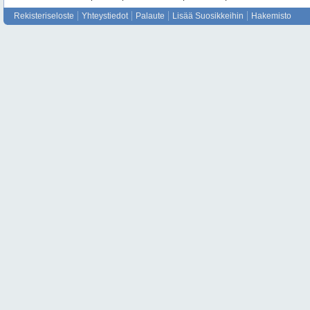
Rekisteriseloste
Yhteystiedot
Palaute
Lisää Suosikkeihin
Hakemisto