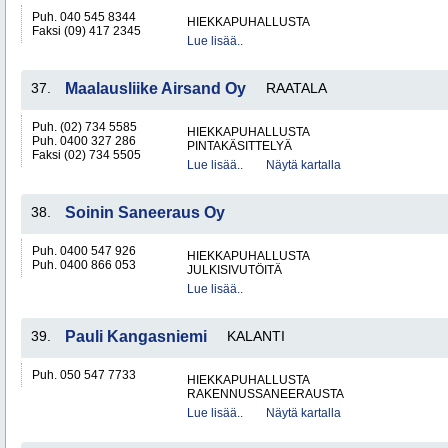
Puh. 040 545 8344
HIEKKAPUHALLUSTA
Faksi (09) 417 2345
Lue lisää..
37.
Maalausliike Airsand Oy
RAATALA
Puh. (02) 734 5585
HIEKKAPUHALLUSTA
Puh. 0400 327 286
PINTAKÄSITTELYÄ
Faksi (02) 734 5505
Lue lisää..
Näytä kartalla
38.
Soinin Saneeraus Oy
Puh. 0400 547 926
HIEKKAPUHALLUSTA
Puh. 0400 866 053
JULKISIVUTÖITÄ
Lue lisää..
39.
Pauli Kangasniemi
KALANTI
Puh. 050 547 7733
HIEKKAPUHALLUSTA
RAKENNUSSANEERAUSTA
Lue lisää..
Näytä kartalla