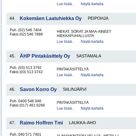
Lue lisää..
Näytä kartalla
44.
Kokemäen Laatuhiekka Oy
PEIPOHJA
Puh. (02) 546 7404
HIEKAT, SORAT JA MAA-AINEET
Faksi (02) 546 7888
HIEKKAPUHALLUSTA
Lue lisää..
Näytä kartalla
45.
ÄHP Pintakäsittely Oy
SASTAMALA
Puh. (03) 513 3792
PINTAKÄSITTELYÄ
Faksi (03) 513 3742
Lue lisää..
Näytä kartalla
46.
Savon Korro Oy
SIILINJÄRVI
Puh. 0400 546 946
PINTAKÄSITTELYÄ
Faksi (017) 461 6266
Lue lisää..
Näytä kartalla
47.
Raimo Hoffren Tmi
LAUKKA-AHO
Puh. 040 571 7401