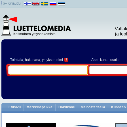
Kirjaudu
Valta
ja te
Kotimainen yrityshakemisto
Toimiala
, hakusana, yrityksen nimi
?
Alue
, kunta, osoite
Etusivu
Markkinapaikka
Hakukone
Mainosta täällä
Kunnat & 