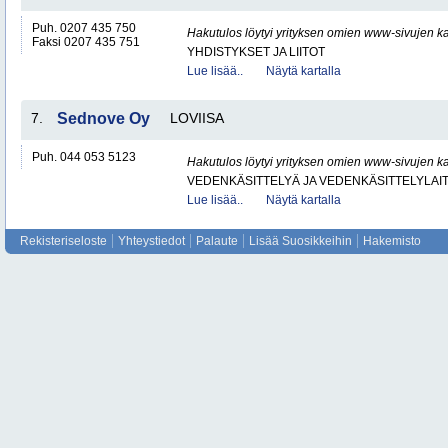
Puh. 0207 435 750
Hakutulos löytyi yrityksen omien www-sivujen ka
Faksi 0207 435 751
YHDISTYKSET JA LIITOT
Lue lisää..
Näytä kartalla
7.
Sednove Oy
LOVIISA
Puh. 044 053 5123
Hakutulos löytyi yrityksen omien www-sivujen ka
VEDENKÄSITTELYÄ JA VEDENKÄSITTELYLAIT
Lue lisää..
Näytä kartalla
Rekisteriseloste
Yhteystiedot
Palaute
Lisää Suosikkeihin
Hakemisto