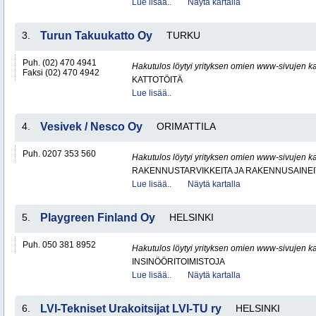
Lue lisää..
Näytä kartalla
3.
Turun Takuukatto Oy
TURKU
Puh. (02) 470 4941
Hakutulos löytyi yrityksen omien www-sivujen ka
Faksi (02) 470 4942
KATTOTÖITÄ
Lue lisää..
4.
Vesivek / Nesco Oy
ORIMATTILA
Puh. 0207 353 560
Hakutulos löytyi yrityksen omien www-sivujen ka
RAKENNUSTARVIKKEITA JA RAKENNUSAINEI
Lue lisää..
Näytä kartalla
5.
Playgreen Finland Oy
HELSINKI
Puh. 050 381 8952
Hakutulos löytyi yrityksen omien www-sivujen ka
INSINÖÖRITOIMISTOJA
Lue lisää..
Näytä kartalla
6.
LVI-Tekniset Urakoitsijat LVI-TU ry
HELSINKI