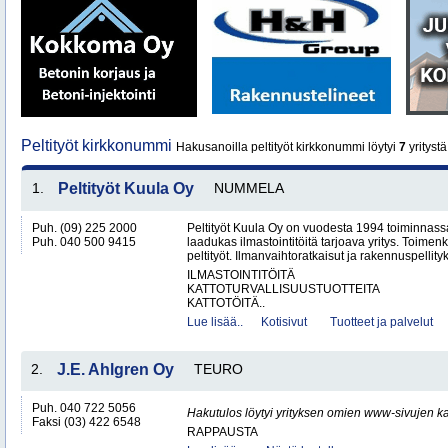
Peltityöt kirkkonummi
Hakusanoilla peltityöt kirkkonummi löytyi
7
yritystä
1.
Peltityöt Kuula Oy
NUMMELA
Puh. (09) 225 2000
Peltityöt Kuula Oy on vuodesta 1994 toiminnassa
Puh. 040 500 9415
laadukas ilmastointitöitä tarjoava yritys. Toi
peltityöt. Ilmanvaihtoratkaisut ja rakennuspellityk
ILMASTOINTITÖITÄ
KATTOTURVALLISUUSTUOTTEITA
KATTOTÖITÄ..
Lue lisää..
Kotisivut
Tuotteet ja palvelut
2.
J.E. Ahlgren Oy
TEURO
Puh. 040 722 5056
Hakutulos löytyi yrityksen omien www-sivujen ka
Faksi (03) 422 6548
RAPPAUSTA