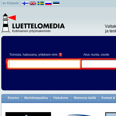
Kirjaudu
Valta
ja te
Kotimainen yrityshakemisto
Toimiala
, hakusana, yrityksen nimi
?
Alue
, kunta, osoite
Etusivu
Markkinapaikka
Hakukone
Mainosta täällä
Kunnat & 