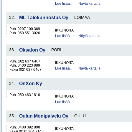
Lue lisää..
Näytä kartalla
32.
ML-Talokunnostus Oy
LOIMAA
Puh. 0207 100 369
IKKUNOITA
Puh. 050 551 3026
Lue lisää..
Näytä kartalla
33.
Oksaton Oy
PORI
Puh. (02) 637 6467
IKKUNOITA
Puh. 0400 223 889
Lue lisää..
Näytä kartalla
Faksi (02) 637 6467
34.
OnXon Ky
Puh. 050 463 1816
IKKUNOITA
Lue lisää..
35.
Oulun Monipalvelu Oy
OULU
Puh. 0400 392 808
IKKUNOITA
Faksi (016) 364 714