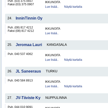
Puh. (03) 375 0937
IKKUNOITA
Faksi (03) 375 0907
Lue lisää..
Näytä kartalla
24.
InninTinnin Oy
Puh. (08) 817 4212
IKKUNOITA
Faksi (08) 817 4212
Lue lisää..
25.
Jeromaa Lauri
KANGASALA
Puh. 040 537 4062
IKKUNOITA
Lue lisää..
Näytä kartalla
26.
JL Saneeraus
TURKU
Puh. 040 584 8913
IKKUNOITA
Lue lisää..
Näytä kartalla
27.
JV-Tiiviste Ky
NUPPULINNA
Puh. 044 010 9091