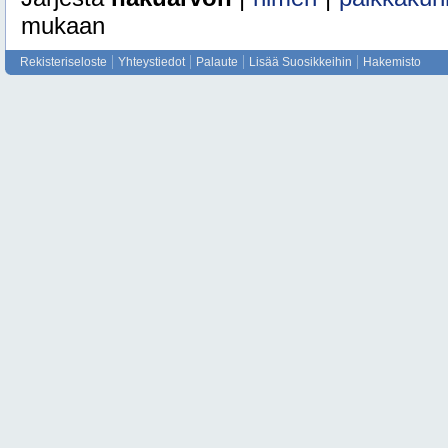
mukaan
Rekisteriseloste
Yhteystiedot
Palaute
Lisää Suosikkeihin
Hakemisto