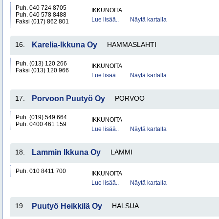
Puh. 040 724 8705
IKKUNOITA
Puh. 040 578 8488
Lue lisää..
Näytä kartalla
Faksi (017) 862 801
16.
Karelia-Ikkuna Oy
HAMMASLAHTI
Puh. (013) 120 266
IKKUNOITA
Faksi (013) 120 966
Lue lisää..
Näytä kartalla
17.
Porvoon Puutyö Oy
PORVOO
Puh. (019) 549 664
IKKUNOITA
Puh. 0400 461 159
Lue lisää..
Näytä kartalla
18.
Lammin Ikkuna Oy
LAMMI
Puh. 010 8411 700
IKKUNOITA
Lue lisää..
Näytä kartalla
19.
Puutyö Heikkilä Oy
HALSUA