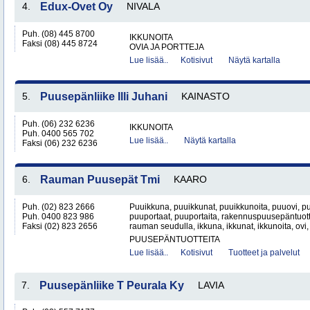
4.
Edux-Ovet Oy
NIVALA
Puh. (08) 445 8700
IKKUNOITA
Faksi (08) 445 8724
OVIA JA PORTTEJA
Lue lisää..
Kotisivut
Näytä kartalla
5.
Puusepänliike Illi Juhani
KAINASTO
Puh. (06) 232 6236
IKKUNOITA
Puh. 0400 565 702
Lue lisää..
Näytä kartalla
Faksi (06) 232 6236
6.
Rauman Puusepät Tmi
KAARO
Puh. (02) 823 2666
Puuikkuna, puuikkunat, puuikkunoita, puuovi, p
Puh. 0400 823 986
puuportaat, puuportaita, rakennuspuusepäntuott
Faksi (02) 823 2656
rauman seudulla, ikkuna, ikkunat, ikkunoita, ovi,
PUUSEPÄNTUOTTEITA
Lue lisää..
Kotisivut
Tuotteet ja palvelut
7.
Puusepänliike T Peurala Ky
LAVIA