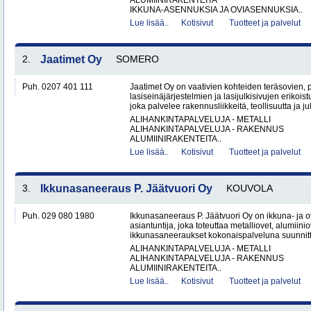
ALUMIINIRAKENTEITA
IKKUNA-ASENNUKSIA JA OVIASENNUKSIA..
Lue lisää..
Kotisivut
Tuotteet ja palvelut
2.
Jaatimet Oy
SOMERO
Puh. 0207 401 111
Jaatimet Oy on vaativien kohteiden teräsovien, 
lasiseinäjärjestelmien ja lasijulkisivujen erikois
joka palvelee rakennusliikkeitä, teollisuutta ja jul
ALIHANKINTAPALVELUJA - METALLI
ALIHANKINTAPALVELUJA - RAKENNUS
ALUMIINIRAKENTEITA..
Lue lisää..
Kotisivut
Tuotteet ja palvelut
3.
Ikkunasaneeraus P. Jäätvuori Oy
KOUVOLA
Puh. 029 080 1980
Ikkunasaneeraus P. Jäätvuori Oy on ikkuna- ja o
asiantuntija, joka toteuttaa metalliovet, alumiinio
ikkunasaneeraukset kokonaispalveluna suunnitt
ALIHANKINTAPALVELUJA - METALLI
ALIHANKINTAPALVELUJA - RAKENNUS
ALUMIINIRAKENTEITA..
Lue lisää..
Kotisivut
Tuotteet ja palvelut