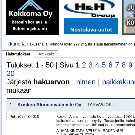
Ikkunoita
Hakusanalla ikkunoita löytyi
977
yritystä. Haun tarkentaminen on s
Hakutulokset
Artikkelit
Tulokset 1 - 50 | Sivu
1
2
3
4
5
6
7
8
9
20
Järjestä
hakuarvon
|
nimen
|
paikkakun
mukaan
1.
Kosken Alumiinivalmiste Oy
TARVASJOKI
Puh. (02) 484 010
Kosken Alumiinivalmiste Oy on vuodesta 1984 toi
lasirakentamisen perheyritys Tarvasjoelta. Valm
teräsrakenteiset ovet, ikkunat ja julkisivuratkaisut
ALIHANKINTAPALVELUJA - RAKENNUS