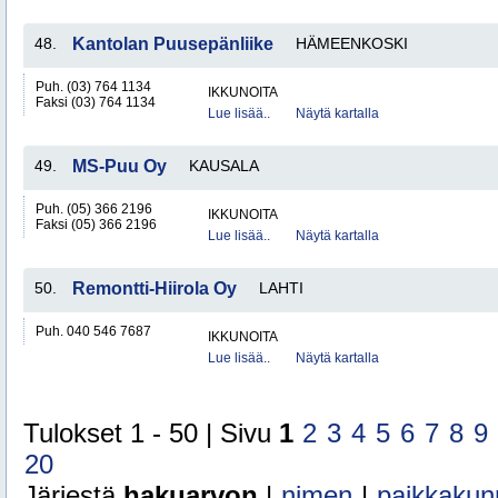
48.
Kantolan Puusepänliike
HÄMEENKOSKI
Puh. (03) 764 1134
IKKUNOITA
Faksi (03) 764 1134
Lue lisää..
Näytä kartalla
49.
MS-Puu Oy
KAUSALA
Puh. (05) 366 2196
IKKUNOITA
Faksi (05) 366 2196
Lue lisää..
Näytä kartalla
50.
Remontti-Hiirola Oy
LAHTI
Puh. 040 546 7687
IKKUNOITA
Lue lisää..
Näytä kartalla
Tulokset 1 - 50 | Sivu
1
2
3
4
5
6
7
8
9
20
Järjestä
hakuarvon
|
nimen
|
paikkakun