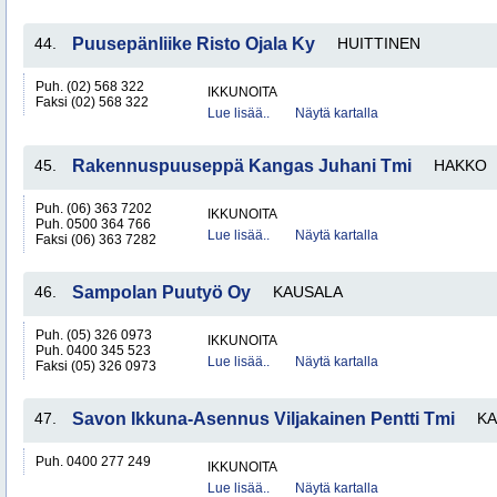
44.
Puusepänliike Risto Ojala Ky
HUITTINEN
Puh. (02) 568 322
IKKUNOITA
Faksi (02) 568 322
Lue lisää..
Näytä kartalla
45.
Rakennuspuuseppä Kangas Juhani Tmi
HAKKO
Puh. (06) 363 7202
IKKUNOITA
Puh. 0500 364 766
Lue lisää..
Näytä kartalla
Faksi (06) 363 7282
46.
Sampolan Puutyö Oy
KAUSALA
Puh. (05) 326 0973
IKKUNOITA
Puh. 0400 345 523
Lue lisää..
Näytä kartalla
Faksi (05) 326 0973
47.
Savon Ikkuna-Asennus Viljakainen Pentti Tmi
KA
Puh. 0400 277 249
IKKUNOITA
Lue lisää..
Näytä kartalla