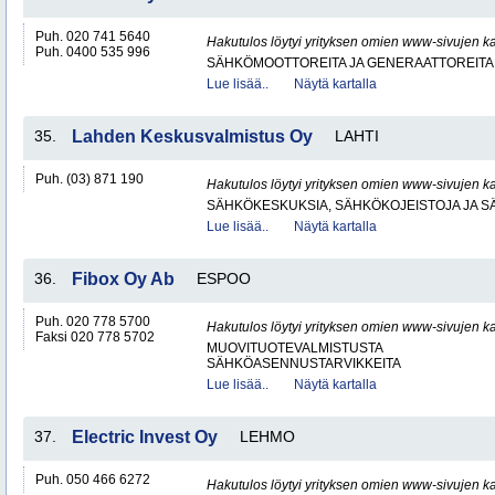
Puh. 020 741 5640
Hakutulos löytyi yrityksen omien www-sivujen ka
Puh. 0400 535 996
SÄHKÖMOOTTOREITA JA GENERAATTOREITA
Lue lisää..
Näytä kartalla
35.
Lahden Keskusvalmistus Oy
LAHTI
Puh. (03) 871 190
Hakutulos löytyi yrityksen omien www-sivujen ka
SÄHKÖKESKUKSIA, SÄHKÖKOJEISTOJA JA S
Lue lisää..
Näytä kartalla
36.
Fibox Oy Ab
ESPOO
Puh. 020 778 5700
Hakutulos löytyi yrityksen omien www-sivujen ka
Faksi 020 778 5702
MUOVITUOTEVALMISTUSTA
SÄHKÖASENNUSTARVIKKEITA
Lue lisää..
Näytä kartalla
37.
Electric Invest Oy
LEHMO
Puh. 050 466 6272
Hakutulos löytyi yrityksen omien www-sivujen ka