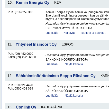
10.
Kemin Energia Oy
KEMI
Puh. (016) 259 303
Kemin Energia Oy on Kemin kaupungin omistam
Energian liiketoiminta-alueeseen kuuluu sähkön
myynti ja asennuspalvelut. Katso päivystysnumero
Hakutulos löytyi yrityksen omien www-sivujen ka
ENERGIAN MYYNTIÄ JA JAKELUA
Lue lisää..
Kotisivut
Tuotteet ja palvelut
11.
Yhtyneet Insinöörit Oy
ESPOO
Puh. (09) 452 0600
Hakutulos löytyi yrityksen omien www-sivujen ka
Faksi (09) 4520 6060
SÄHKÖINSINÖÖRITOIMISTOJA
Lue lisää..
Näytä kartalla
12.
Sähköinsinööritoimisto Seppo Räsänen Oy
KARK
Puh. 010 321 4420
Hakutulos löytyi yrityksen omien www-sivujen ka
Puh. 0500 408 029
SÄHKÖINSINÖÖRITOIMISTOJA
Lue lisää..
Näytä kartalla
13.
Conlink Oy
KAUHAJÄRVI