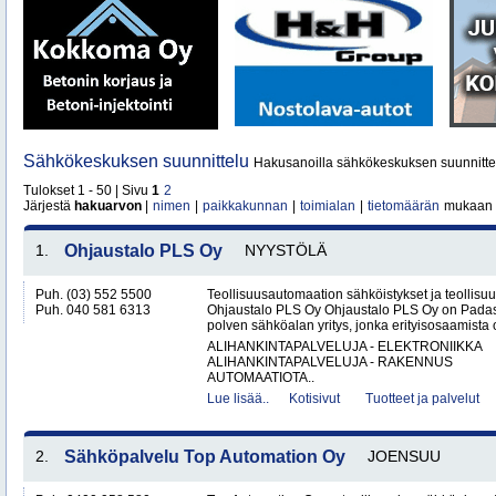
Sähkökeskuksen suunnittelu
Hakusanoilla sähkökeskuksen suunnittel
Tulokset 1 - 50 | Sivu
1
2
Järjestä
hakuarvon
|
nimen
|
paikkakunnan
|
toimialan
|
tietomäärän
mukaan
1.
Ohjaustalo PLS Oy
NYYSTÖLÄ
Puh. (03) 552 5500
Teollisuusautomaation sähköistykset ja teollisu
Puh. 040 581 6313
Ohjaustalo PLS Oy Ohjaustalo PLS Oy on Padasj
polven sähköalan yritys, jonka erityisosaamista o
ALIHANKINTAPALVELUJA - ELEKTRONIIKKA
ALIHANKINTAPALVELUJA - RAKENNUS
AUTOMAATIOTA..
Lue lisää..
Kotisivut
Tuotteet ja palvelut
2.
Sähköpalvelu Top Automation Oy
JOENSUU