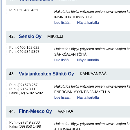
Puh. 050 438 4350
Hakutulos löytyi yrityksen omien www-sivujen ka
INSINÖÖRITOIMISTOJA
Lue lisää..
Näytä kartalla
42.
Sensio Oy
MIKKELI
Puh. 0400 152 622
Hakutulos löytyi yrityksen omien www-sivujen ka
Puh. 040 534 5397
SÄHKÖALAN TÖITÄ
Lue lisää..
Näytä kartalla
43.
Vatajankosken Sähkö Oy
KANKAANPÄÄ
Puh. (02) 578 257
Hakutulos löytyi yrityksen omien www-sivujen ka
Puh. (02) 578 1111
ENERGIAN MYYNTIÄ JA JAKELUA
Faksi (02) 5782 5202
Lue lisää..
Näytä kartalla
44.
Finn-Mesco Oy
VANTAA
Puh. (09) 849 2700
Hakutulos löytyi yrityksen omien www-sivujen ka
Faksi (09) 853 1498
AUTOMAATIOTA