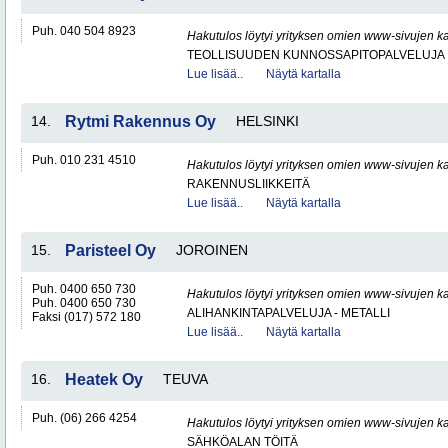
Puh. 040 504 8923
Hakutulos löytyi yrityksen omien www-sivujen ka
TEOLLISUUDEN KUNNOSSAPITOPALVELUJA
Lue lisää..
Näytä kartalla
14.
Rytmi Rakennus Oy
HELSINKI
Puh. 010 231 4510
Hakutulos löytyi yrityksen omien www-sivujen ka
RAKENNUSLIIKKEITÄ
Lue lisää..
Näytä kartalla
15.
Paristeel Oy
JOROINEN
Puh. 0400 650 730
Hakutulos löytyi yrityksen omien www-sivujen ka
Puh. 0400 650 730
ALIHANKINTAPALVELUJA - METALLI
Faksi (017) 572 180
Lue lisää..
Näytä kartalla
16.
Heatek Oy
TEUVA
Puh. (06) 266 4254
Hakutulos löytyi yrityksen omien www-sivujen ka
SÄHKÖALAN TÖITÄ