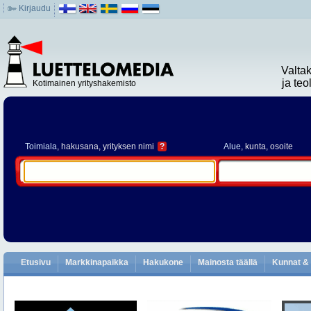
Kirjaudu
Valta
ja te
Kotimainen yrityshakemisto
Toimiala
, hakusana, yrityksen nimi
?
Alue
, kunta, osoite
Etusivu
Markkinapaikka
Hakukone
Mainosta täällä
Kunnat & 