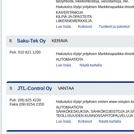
taloyhtiöitä, liikekiinteistöjä, varustamoja, me..
Hakutulos löytyi yrityksen Markkinapaikka-ilmoi
KAIVERTAMOJA
KILPIÄ JA OPASTEITA
LIIKENNEMERKKEJÄ..
Lue lisää..
Kotisivut
Tuotteet ja palvelut
8.
Saku-Tek Oy
KERAVA
Puh. 010 821 1200
Hakutulos löytyi yrityksen Markkinapaikka-ilmoi
AUTOMAATIOTA
Lue lisää..
Näytä kartalla
9.
JTL-Control Oy
VANTAA
Puh. (09) 825 4230
Hakutulos löytyi yrityksen omien www-sivujen ka
Faksi (09) 8254 2350
AUTOMAATIOTA
SÄHKÖKESKUKSIA, SÄHKÖKOJEISTOJA JA S
TEOLLISUUDEN KUNNOSSAPITOPALVELUJA
Lue lisää..
Kotisivut
Näytä kartalla