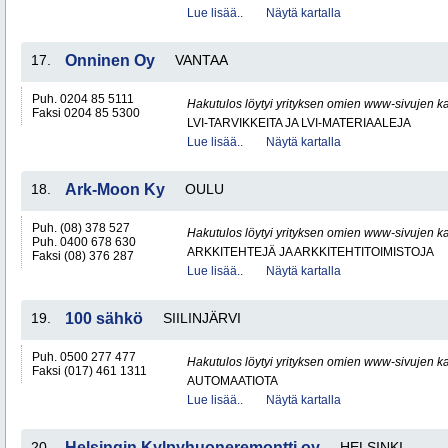
Lue lisää..
Näytä kartalla
17.
Onninen Oy
VANTAA
Puh. 0204 85 5111
Hakutulos löytyi yrityksen omien www-sivujen ka
Faksi 0204 85 5300
LVI-TARVIKKEITA JA LVI-MATERIAALEJA
Lue lisää..
Näytä kartalla
18.
Ark-Moon Ky
OULU
Puh. (08) 378 527
Hakutulos löytyi yrityksen omien www-sivujen ka
Puh. 0400 678 630
ARKKITEHTEJÄ JA ARKKITEHTITOIMISTOJA
Faksi (08) 376 287
Lue lisää..
Näytä kartalla
19.
100 sähkö
SIILINJÄRVI
Puh. 0500 277 477
Hakutulos löytyi yrityksen omien www-sivujen ka
Faksi (017) 461 1311
AUTOMAATIOTA
Lue lisää..
Näytä kartalla
20.
Helsingin Kylpyhuoneremontti oy
HELSINKI