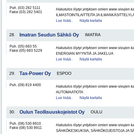
Puh. (03) 282 5111
Hakutulos löytyi yrityksen omien www-sivujen ka
Faksi (03) 282 5401
ILMASTOINTILAITTEITA JA ILMANKÄSITTELYLA
Lue lisää..
Näytä kartalla
28.
Imatran Seudun Sähkö Oy
IMATRA
Puh. (05) 683 55
Hakutulos löytyi yrityksen omien www-sivujen ka
Faksi (05) 683 5229
ENERGIAN MYYNTIÄ JA JAKELUA
Lue lisää..
Näytä kartalla
29.
Tas-Power Oy
ESPOO
Puh. (09) 819 4400
Hakutulos löytyi yrityksen omien www-sivujen ka
AUTOMAATIOTA
Lue lisää..
Näytä kartalla
30.
Oulun Teollisuuskojeistot Oy
OULU
Puh. (08) 530 8910
Hakutulos löytyi yrityksen omien www-sivujen ka
Faksi (08) 530 8911
SÄHKÖKESKUKSIA, SÄHKÖKOJEISTOJA JA S