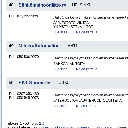
48.
Sähköinsinööriliitto ry
HELSINKI
Puh. (09) 668 9850
Hakutulos löytyi yrityksen omien www-sivujen ka
JÄRJESTÖTOIMINTAA
YHDISTYKSET JA LIITOT
Lue lisää..
Näytä kartalla
49.
Miteco-Automation
LAHTI
Puh. 050 536 9270
Hakutulos löytyi yrityksen omien www-sivujen ka
SÄHKÖALAN TÖITÄ
Lue lisää..
Näytä kartalla
50.
SKT Suomi Oy
TURKU
Puh. 0207 353 430
Hakutulos löytyi yrityksen omien www-sivujen ka
Puh. 050 545 9973
JÄTEHUOLTOA JA JÄTEHUOLTOLAITTEITA
Lue lisää..
Näytä kartalla
Tulokset 1 - 50 | Sivu
1
2
Järjestä
hakuarvon
|
nimen
|
paikkakunnan
|
toimialan
|
tietomäärän
mukaan