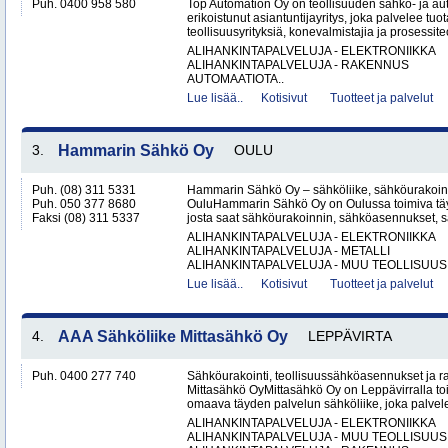
Puh. 0400 958 580
Top Automation Oy on teollisuuden sähkö- ja au
erikoistunut asiantuntijayritys, joka palvelee tuot
teollisuusyrityksiä, konevalmistajia ja prosessite
ALIHANKINTAPALVELUJA - ELEKTRONIIKKA
ALIHANKINTAPALVELUJA - RAKENNUS
AUTOMAATIOTA..
Lue lisää..
Kotisivut
Tuotteet ja palvelut
3.
Hammarin Sähkö Oy
OULU
Puh. (08) 311 5331
Hammarin Sähkö Oy – sähköliike, sähköurakoint
Puh. 050 377 8680
OuluHammarin Sähkö Oy on Oulussa toimiva täy
Faksi (08) 311 5337
josta saat sähköurakoinnin, sähköasennukset, sä
ALIHANKINTAPALVELUJA - ELEKTRONIIKKA
ALIHANKINTAPALVELUJA - METALLI
ALIHANKINTAPALVELUJA - MUU TEOLLISUUS.
Lue lisää..
Kotisivut
Tuotteet ja palvelut
4.
AAA Sähköliike Mittasähkö Oy
LEPPÄVIRTA
Puh. 0400 277 740
Sähköurakointi, teollisuussähköasennukset ja 
Mittasähkö OyMittasähkö Oy on Leppävirralla to
omaava täyden palvelun sähköliike, joka palvelee
ALIHANKINTAPALVELUJA - ELEKTRONIIKKA
ALIHANKINTAPALVELUJA - MUU TEOLLISUUS