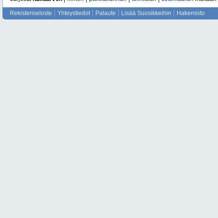
Rekisteriseloste
Yhteystiedot
Palaute
Lisää Suosikkeihin
Hakemisto