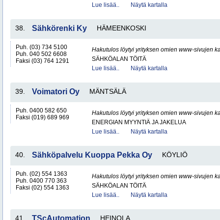
Lue lisää..
Näytä kartalla
38.
Sähkörenki Ky
HÄMEENKOSKI
Puh. (03) 734 5100
Hakutulos löytyi yrityksen omien www-sivujen ka
Puh. 040 502 6608
SÄHKÖALAN TÖITÄ
Faksi (03) 764 1291
Lue lisää..
Näytä kartalla
39.
Voimatori Oy
MÄNTSÄLÄ
Puh. 0400 582 650
Hakutulos löytyi yrityksen omien www-sivujen ka
Faksi (019) 689 969
ENERGIAN MYYNTIÄ JA JAKELUA
Lue lisää..
Näytä kartalla
40.
Sähköpalvelu Kuoppa Pekka Oy
KÖYLIÖ
Puh. (02) 554 1363
Hakutulos löytyi yrityksen omien www-sivujen ka
Puh. 0400 770 363
SÄHKÖALAN TÖITÄ
Faksi (02) 554 1363
Lue lisää..
Näytä kartalla
41.
TScAutomation
HEINOLA