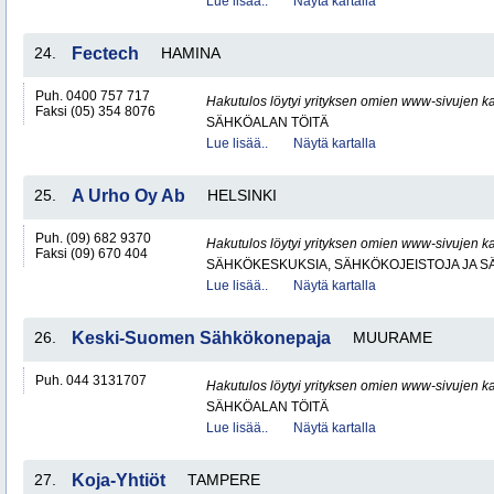
Lue lisää..
Näytä kartalla
24.
Fectech
HAMINA
Puh. 0400 757 717
Hakutulos löytyi yrityksen omien www-sivujen ka
Faksi (05) 354 8076
SÄHKÖALAN TÖITÄ
Lue lisää..
Näytä kartalla
25.
A Urho Oy Ab
HELSINKI
Puh. (09) 682 9370
Hakutulos löytyi yrityksen omien www-sivujen ka
Faksi (09) 670 404
SÄHKÖKESKUKSIA, SÄHKÖKOJEISTOJA JA S
Lue lisää..
Näytä kartalla
26.
Keski-Suomen Sähkökonepaja
MUURAME
Puh. 044 3131707
Hakutulos löytyi yrityksen omien www-sivujen ka
SÄHKÖALAN TÖITÄ
Lue lisää..
Näytä kartalla
27.
Koja-Yhtiöt
TAMPERE