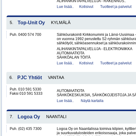
ALIHANKINTAPALVELUJA - RAKENNUS..
Lue lisää..
Kotisivut
Tuotteet ja palvelut
5.
Top-Unit Oy
KYLMÄLÄ
Puh. 0400 574 700
Sähköurakointi Kirkkonummi ja Länsi-Uusimaa 
on vuonna 1992 perustettu S2-ryhmän sähköurakoi
sähkötyöt, sähköasennukset ja sähköurakoinnin yr
ALIHANKINTAPALVELUJA - ELEKTRONIIKKA
AUTOMAATIOTA
SÄHKÖALAN TÖITÄ
Lue lisää..
Kotisivut
Tuotteet ja palvelut
6.
PJC Yhtiöt
VANTAA
Puh. 010 591 5330
AUTOMAATIOTA
Faksi 010 591 5333
SÄHKÖKESKUKSIA, SÄHKÖKOJEISTOJA JA S
Lue lisää..
Näytä kartalla
7.
Logoa Oy
NAANTALI
Puh. (02) 435 7300
Logoa Oy on Naantalissa toimiva kilpien, kylttie
ja suurkuvatulosteiden erikoisosaaja, joka palvele