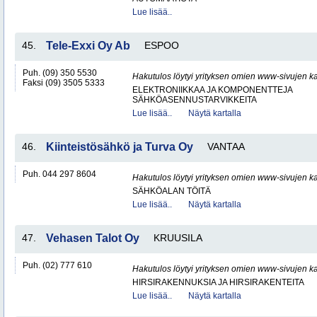
Lue lisää..
45.
Tele-Exxi Oy Ab
ESPOO
Puh. (09) 350 5530
Hakutulos löytyi yrityksen omien www-sivujen ka
Faksi (09) 3505 5333
ELEKTRONIIKKAA JA KOMPONENTTEJA
SÄHKÖASENNUSTARVIKKEITA
Lue lisää..
Näytä kartalla
46.
Kiinteistösähkö ja Turva Oy
VANTAA
Puh. 044 297 8604
Hakutulos löytyi yrityksen omien www-sivujen ka
SÄHKÖALAN TÖITÄ
Lue lisää..
Näytä kartalla
47.
Vehasen Talot Oy
KRUUSILA
Puh. (02) 777 610
Hakutulos löytyi yrityksen omien www-sivujen ka
HIRSIRAKENNUKSIA JA HIRSIRAKENTEITA
Lue lisää..
Näytä kartalla