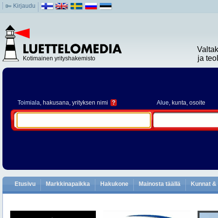
Kirjaudu
Valta
ja te
Kotimainen yrityshakemisto
Toimiala
, hakusana, yrityksen nimi
?
Alue
, kunta, osoite
Etusivu
Markkinapaikka
Hakukone
Mainosta täällä
Kunnat & 