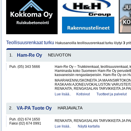
Teollisuusrenkaat turku
Hakusanoilla teollisuusrenkaat turku löytyi
3
yrit
1.
Ham-Re Oy
NEUVOTON
Puh. (05) 343 5666
Ham-Re Oy – Trukkirenkaat, teollisuusrenkaat, k
Haminasta koko Suomeen Ham-Re Oy perustetti
kasvaneisiin rengastarpeisiin. Ham-Re Oy on 
MAARAKENNUSKONEITA JA MAANSIIRTOKONE
RASKAAN AJONEUVOKALUSTON VARUSTEITA 
RENKAITA, RENGASALAN TARVIKKEITA JA PA
Lue lisää..
Kotisivut
Tuotteet ja palvelut
2.
VA-PA Tuote Oy
HARJAVALTA
Puh. (02) 674 1650
RENKAITA, RENGASALAN TARVIKKEITA JA P
Faksi (02) 674 0991
Lue lisää..
Näytä kartalla