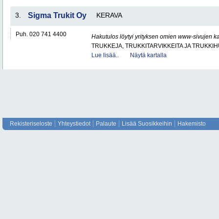
3.
Sigma Trukit Oy
KERAVA
Puh. 020 741 4400
Hakutulos löytyi yrityksen omien www-sivujen ka
TRUKKEJA, TRUKKITARVIKKEITA JA TRUKKI
Lue lisää..
Näytä kartalla
Rekisteriseloste
Yhteystiedot
Palaute
Lisää Suosikkeihin
Hakemisto