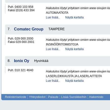
Puh. 0400 103 958
Hakutulos löytyi yrityksen omien www-sivujen ka
Faksi (019) 433 394
AUTOMAATIOTA
Lue lisää..
Näytä kartalla
7.
Comatec Group
TAMPERE
Puh. 029 000 2000
Hakutulos löytyi yrityksen omien www-sivujen ka
Faksi 029 000 2001
INSINÖÖRITOIMISTOJA
Lue lisää..
Näytä kartalla
8.
Ionix Oy
Hyvinkää
Puh. 010 321 4640
Hakutulos löytyi yrityksen omien www-sivujen ka
LASERLEIKKAUSTA JA LASERLAITTEITA
Lue lisää..
Näytä kartalla
Rekisteriseloste
Yhteystiedot
Palaute
Lisää Suosikkeihin
Hakemisto