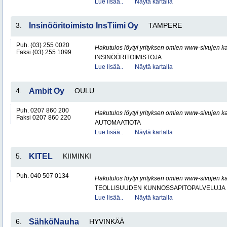
Lue lisää..
Näytä kartalla
3.
Insinööritoimisto InsTiimi Oy
TAMPERE
Puh. (03) 255 0020
Hakutulos löytyi yrityksen omien www-sivujen ka
Faksi (03) 255 1099
INSINÖÖRITOIMISTOJA
Lue lisää..
Näytä kartalla
4.
Ambit Oy
OULU
Puh. 0207 860 200
Hakutulos löytyi yrityksen omien www-sivujen ka
Faksi 0207 860 220
AUTOMAATIOTA
Lue lisää..
Näytä kartalla
5.
KITEL
KIIMINKI
Puh. 040 507 0134
Hakutulos löytyi yrityksen omien www-sivujen ka
TEOLLISUUDEN KUNNOSSAPITOPALVELUJA
Lue lisää..
Näytä kartalla
6.
SähköNauha
HYVINKÄÄ