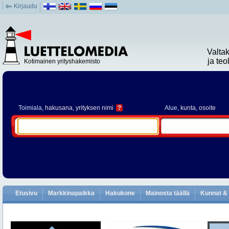
Kirjaudu
Valta
ja te
Kotimainen yrityshakemisto
Toimiala
, hakusana, yrityksen nimi
?
Alue
, kunta, osoite
Etusivu
Markkinapaikka
Hakukone
Mainosta täällä
Kunnat & 