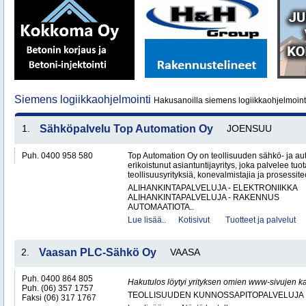
Siemens logiikkaohjelmointi
Hakusanoilla siemens logiikkaohjelmointi
1.
Sähköpalvelu Top Automation Oy
JOENSUU
Puh. 0400 958 580
Top Automation Oy on teollisuuden sähkö- ja au
erikoistunut asiantuntijayritys, joka palvelee tuot
teollisuusyrityksiä, konevalmistajia ja prosessite
ALIHANKINTAPALVELUJA - ELEKTRONIIKKA
ALIHANKINTAPALVELUJA - RAKENNUS
AUTOMAATIOTA..
Lue lisää..
Kotisivut
Tuotteet ja palvelut
2.
Vaasan PLC-Sähkö Oy
VAASA
Puh. 0400 864 805
Hakutulos löytyi yrityksen omien www-sivujen ka
Puh. (06) 357 1757
TEOLLISUUDEN KUNNOSSAPITOPALVELUJA
Faksi (06) 317 1767