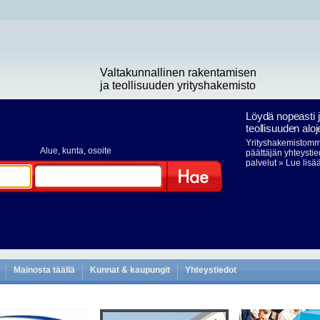
Valtakunnallinen rakentamisen
ja teollisuuden yrityshakemisto
Löydä nopeasti 
teollisuuden aloj
Yrityshakemistomme
Alue
, kunta, osoite
päättäjän yhteystie
palvelut
» Lue lisä
Hae
Mainosta täällä
Kunnat & kaupungit
Yhteystiedot