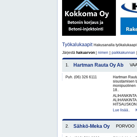
Työkalukaapit
Hakusanalla työkalukaapit
Järjestä
hakuarvon
|
nimen
|
paikkakunnan
1.
Hartman Rauta Oy Ab
VA
Puh. (06) 326 6111
Hartman Rauta
sisustamisen 
monipuolinen 
18..
ALIHANKINTA
ALIHANKINTA
HITSAUSKONE
Lue lisää..
2.
Sähkö-Meka Oy
PORVOO