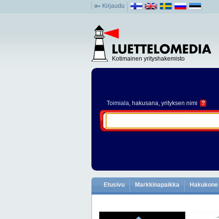
Kirjaudu
Kotimainen yrityshakemisto
Toimiala
, hakusana, yrityksen nimi
?
Etusivu
Markkinapaikka
Hakukone