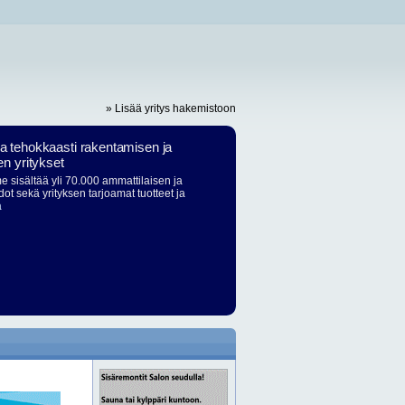
» Lisää yritys hakemistoon
ja tehokkaasti rakentamisen ja
en yritykset
 sisältää yli 70.000 ammattilaisen ja
dot sekä yrityksen tarjoamat tuotteet ja
ä