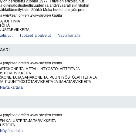
on perustettu vuonna 1977. Yritys on erikoistunut
a öljynjalostusteollisuuden räjähdysvaarallisiin tiloihin
sähkölämmityksiin. Sähkö-Meka huolehtii myös pros..
yi yrityksen omien www-sivujen kautta
JA JOHTIMIA
TÖITÄ
USTARVIKKEITA..
Kotisivut
Tuotteet ja palvelut
Näytä kartalla
AARI
yi yrityksen omien www-sivujen kautta
STÖKONEITA, METALLINTYÖSTÖLAITTEITA JA
ÖSTÖTARVIKKEITA
ONEITA JA SAHAKONEITA, PUUNTYÖSTÖLAITTEITA JA
TA, PUUNTYÖSTÖTARVIKKEITA JA SAHATARVIKKEITA
Näytä kartalla
yi yrityksen omien www-sivujen kautta
EN KALUSTEITA JA TARVIKKEITA
USTEITA
Näytä kartalla