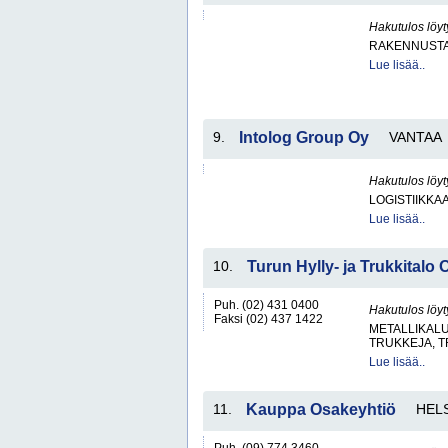
Hakutulos löyt
RAKENNUSTA
Lue lisää..
9.
Intolog Group Oy
VANTAA
Hakutulos löyt
LOGISTIIKKA
Lue lisää..
10.
Turun Hylly- ja Trukkitalo 
Puh. (02) 431 0400
Hakutulos löyt
Faksi (02) 437 1422
METALLIKALU
TRUKKEJA, T
Lue lisää..
11.
Kauppa Osakeyhtiö
HELS