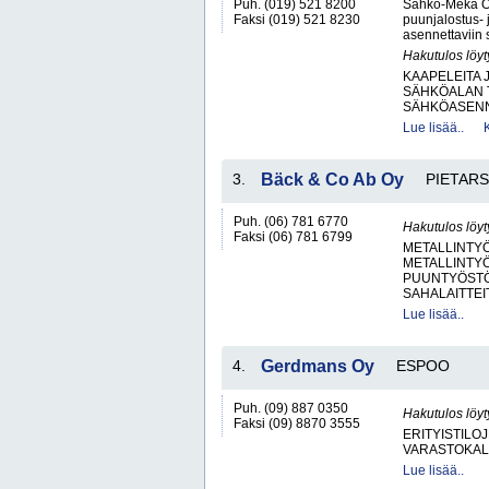
Puh. (019) 521 8200
Sähkö-Meka Oy 
Faksi (019) 521 8230
puunjalostus- j
asennettaviin 
Hakutulos löyt
KAAPELEITA 
SÄHKÖALAN 
SÄHKÖASENN
Lue lisää..
3.
Bäck & Co Ab Oy
PIETARS
Puh. (06) 781 6770
Hakutulos löyt
Faksi (06) 781 6799
METALLINTYÖ
METALLINTY
PUUNTYÖSTÖK
SAHALAITTEI
Lue lisää..
4.
Gerdmans Oy
ESPOO
Puh. (09) 887 0350
Hakutulos löyt
Faksi (09) 8870 3555
ERITYISTILOJ
VARASTOKAL
Lue lisää..