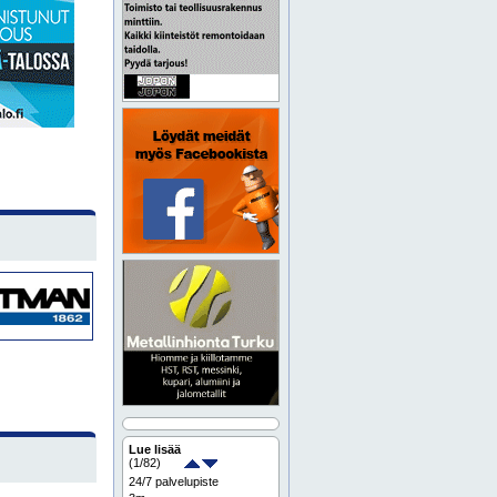
Lue lisää
(
1
/82)
24/7 palvelupiste