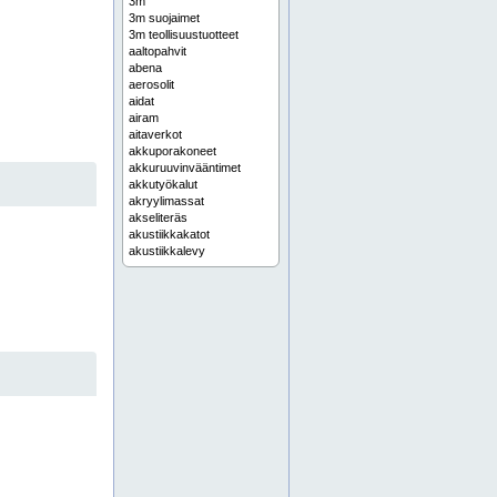
3m
3m suojaimet
3m teollisuustuotteet
aaltopahvit
abena
aerosolit
aidat
airam
aitaverkot
akkuporakoneet
akkuruuvinvääntimet
akkutyökalut
akryylimassat
akseliteräs
akustiikkakatot
akustiikkalevy
alakattojärjestelmät
alkydimaalit
allaskaapit
alumiinilevy
alumiinioksidi
alumiinipaperi
alumiiniprofiili
alumiiniputki
alumiinit
alumiinitanko
aluskatteet
aluslaatat
aluslattialevy
alusmateriaalit