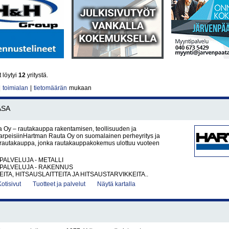
 löytyi
12
yritystä.
|
toimialan
|
tietomäärän
mukaan
ASA
 Oy – rautakauppa rakentamisen, teollisuuden ja
tarpeisiinHartman Rauta Oy on suomalainen perheyritys ja
rautakauppa, jonka rautakauppakokemus ulottuu vuoteen
PALVELUJA - METALLI
PALVELUJA - RAKENNUS
ITA, HITSAUSLAITTEITA JA HITSAUSTARVIKKEITA..
Kotisivut
Tuotteet ja palvelut
Näytä kartalla