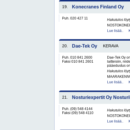
19.
Konecranes Finland Oy
Puh. 020 427 11
Hakutulos löyt
NOSTOKONEIT
Lue lisää..
20.
Dae-Tek Oy
KERAVA
Puh. 010 841 2600
Dae-Tek Oy on
Faksi 010 841 2601
laitteisiin, ni
pääedustus on
Hakutulos löyt
MAARAKENNUS
Lue lisää..
21.
Nosturiexpertit Oy Nosturi
Puh. (09) 548 4144
Hakutulos löyt
Faksi (09) 548 4110
NOSTOKONEIT
Lue lisää..