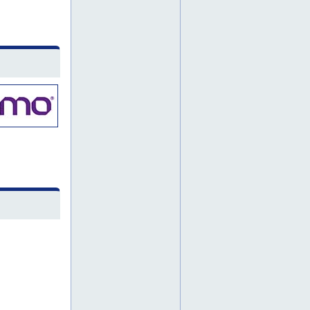
asiakaskohtaiset koneet
aura harja puhallin
automaattihitsaus
automatisoitu hitsaus
avaimet käteen koneenrakennus
ce-merkintä ja koekuormitus
ce-merkitty kevytnosturi
ce-merkitty konepajatuote
ce-merkitty nostoapuväline
ce-merkityt nostoapuvälineet
dfm-suunnittelu
en 1.4828
en 1090 exc2
en 1090 exc2 valmistus
en 1090 mukainen valmistus
en 1090 teräsrakenteet
epäkeskopuristimet
epäkeskopuristin
epäkeskopuristintyö
epäkeskopuristintyöt
epäkeskopuristus
ergonominen nostoapuväline
ergonomisen työvälineen suunnittelu
erikoiskone
erikoiskoneen suunnittelu ja valmistus
erikoiskoneet
erikoiskoneiden kokoonpano
erikoiskoneiden suunnittelu
erikoiskoneiden valmistus
erikoiskonevalmistaja