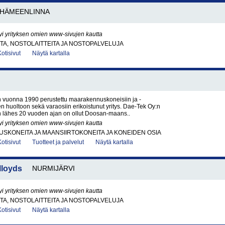
HÄMEENLINNA
yi yrityksen omien www-sivujen kautta
A, NOSTOLAITTEITA JA NOSTOPALVELUJA
Kotisivut
Näytä kartalla
 vuonna 1990 perustettu maarakennuskoneisiin ja -
iden huoltoon sekä varaosiin erikoistunut yritys. Dae-Tek Oy:n
 lähes 20 vuoden ajan on ollut Doosan-maans..
yi yrityksen omien www-sivujen kautta
KONEITA JA MAANSIIRTOKONEITA JA KONEIDEN OSIA
Kotisivut
Tuotteet ja palvelut
Näytä kartalla
lloyds
NURMIJÄRVI
yi yrityksen omien www-sivujen kautta
A, NOSTOLAITTEITA JA NOSTOPALVELUJA
Kotisivut
Näytä kartalla