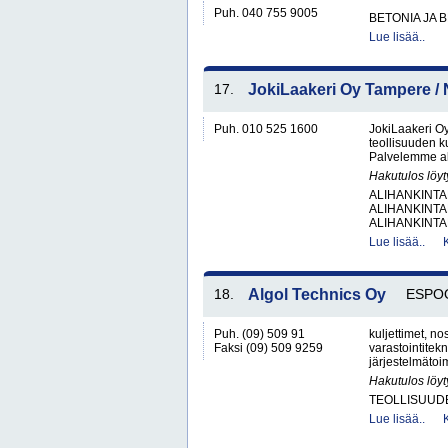
Puh. 040 755 9005
BETONIA JA 
Lue lisää..
17.
JokiLaakeri Oy Tampere 
Puh. 010 525 1600
JokiLaakeri O
teollisuuden 
Palvelemme alu
Hakutulos löyt
ALIHANKINTA
ALIHANKINTA
ALIHANKINTA
Lue lisää..
18.
Algol Technics Oy
ESPO
Puh. (09) 509 91
kuljettimet, nos
Faksi (09) 509 9259
varastointitek
järjestelmätoim
Hakutulos löyt
TEOLLISUUD
Lue lisää..