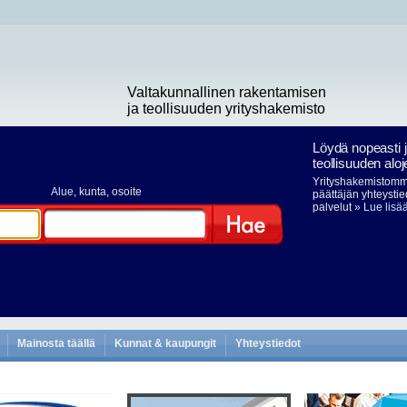
Valtakunnallinen rakentamisen
ja teollisuuden yrityshakemisto
Löydä nopeasti 
teollisuuden aloj
Yrityshakemistomme
Alue
, kunta, osoite
päättäjän yhteystie
palvelut
» Lue lisä
Hae
Mainosta täällä
Kunnat & kaupungit
Yhteystiedot