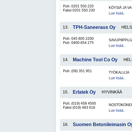
Puh. 0201 550 220
KÖYSIÄ JA VA
Faksi 0201 550 230
Lue lisää..
13.
TPH-Saneeraus Oy
HELS
Puh. 045 805 2200
SAVUPIIPPUJ
Puh. 0400 654 275
Lue lisää..
14.
Machine Tool Co Oy
HEL
Puh. (09) 351 951
TYÖKALUJA
Lue lisää..
15.
Erlatek Oy
HYVINKÄÄ
Puh. (019) 458 4500
NOSTOKONEIT
Faksi (019) 483 018
Lue lisää..
16.
Suomen Betonileimasin O