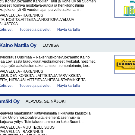
t / Konevuokraamo Karkkilan Halli ja Kone Oy on Suomen
soisesti toimiva nostolava-autoja ja henkilönostimia
ys, joka on yli 45 vuoden ajan palvellut rakentami..
PALVELUJA - RAKENNUS
A, NOSTOLAITTEITA JA NOSTOPALVELUJA
LUSTOJA..
Kotisivut
Tuotteet ja palvelut
Näytä kartalla
ino Mattila Oy
LOVIISA
vuokraus Uusimaa – Rakennuskonevuokraamo Kaino
joaa Loviisasta laadukkaat vuokrakoneet, työkalut, nostimet,
et ja työmaakaluston rakentamisen, remontoinnin, teo..
PALVELUJA - RAKENNUS
ISUUDEN KONEITA, LAITTEITA JA TARVIKKEITA
ITA, HITSAUSLAITTEITA JA HITSAUSTARVIKKEITA..
Kotisivut
Tuotteet ja palvelut
Näytä kartalla
nmäki Oy
ALAVUS, SEINÄJOKI
palvelu maakunnan kattavimmalla liikkuvalla kalustolla
äki Oy on nostopalveluita, elementtiasennus- ja
 tarjoava yritys. Toimialueenamme on koko Suomi. ..
PALVELUJA - MUU TEOLLISUUS
PALVELUJA - RAKENNUS