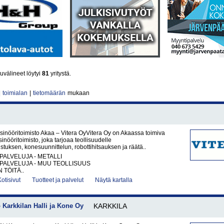
välineet löytyi
81
yritystä.
|
toimialan
|
tietomäärän
mukaan
sinööritoimisto Akaa – Vitera OyVitera Oy on Akaassa toimiva
inööritoimisto, joka tarjoaa teollisuudelle
tuksen, konesuunnittelun, robottihitsauksen ja räätä..
PALVELUJA - METALLI
PALVELUJA - MUU TEOLLISUUS
 TÖITÄ..
Kotisivut
Tuotteet ja palvelut
Näytä kartalla
Karkkilan Halli ja Kone Oy
KARKKILA