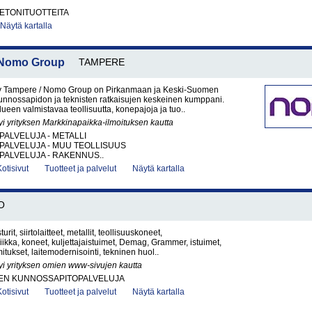
BETONITUOTTEITA
Näytä kartalla
/ Nomo Group
TAMPERE
y Tampere / Nomo Group on Pirkanmaan ja Keski-Suomen
kunnossapidon ja teknisten ratkaisujen keskeinen kumppani.
een valmistavaa teollisuutta, konepajoja ja tuo..
yi yrityksen Markkinapaikka-ilmoituksen kautta
PALVELUJA - METALLI
PALVELUJA - MUU TEOLLISUUS
PALVELUJA - RAKENNUS..
Kotisivut
Tuotteet ja palvelut
Näytä kartalla
O
turit, siirtolaitteet, metallit, teollisuuskoneet,
niikka, koneet, kuljettajaistuimet, Demag, Grammer, istuimet,
itukset, laitemodernisointi, tekninen huol..
yi yrityksen omien www-sivujen kautta
EN KUNNOSSAPITOPALVELUJA
Kotisivut
Tuotteet ja palvelut
Näytä kartalla