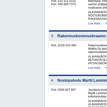
Puh. 010 321 0110
Mäenpää-Yhtiö
Puh. 040 900 7375
vanhin yhtäjak
vuokraava yrit
ALIHANKINTA
NOSTOKONEIT
RAKENNUSKA
Lue lisää..
3.
Rakennuskonevuokraamo Ka
Puh. (019) 533 490
Rakennuskone
Mattila Oy tar
rakennusteline
ALIHANKINTA
BETONITEOLL
HITSAUSKONE
Lue lisää..
4.
Nostopalvelu Martti Lammi
Puh. 0500 667 907
Joustava nosto
Martti Lamminm
erikoisnostoja
ALIHANKINTA
ALIHANKINTA