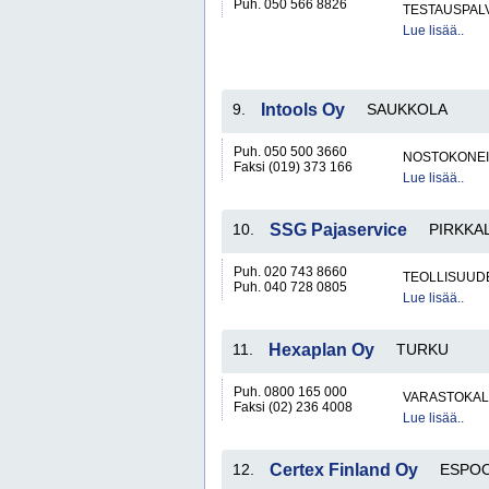
Puh. 050 566 8826
TESTAUSPAL
Lue lisää..
9.
Intools Oy
SAUKKOLA
Puh. 050 500 3660
NOSTOKONEIT
Faksi (019) 373 166
Lue lisää..
10.
SSG Pajaservice
PIRKKA
Puh. 020 743 8660
TEOLLISUUD
Puh. 040 728 0805
Lue lisää..
11.
Hexaplan Oy
TURKU
Puh. 0800 165 000
VARASTOKAL
Faksi (02) 236 4008
Lue lisää..
12.
Certex Finland Oy
ESPO