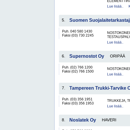
ELEMENTTIRA
Lue lisää..
5.
Suomen Suojalaitetarkastaj
Puh. 040 580 1430
NOSTOKONEIT
Faksi (03) 730 2245
TESTAUSPAL
Lue lisää..
6.
Supernostot Oy
ORIPÄÄ
Puh. (02) 766 1200
NOSTOKONEIT
Faksi (02) 766 1500
Lue lisää..
7.
Tampereen Trukki-Tarvike 
Puh. (03) 356 1951
TRUKKEJA, T
Faksi (03) 356 1953
Lue lisää..
8.
Noslatek Oy
HAVERI