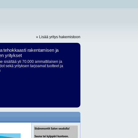
» Lisää yritys hakemistoon
ja tehokkaasti rakentamisen ja
en yritykset
 sisältää yli 70.000 ammattilaisen ja
dot sekä yrityksen tarjoamat tuotteet ja
ä