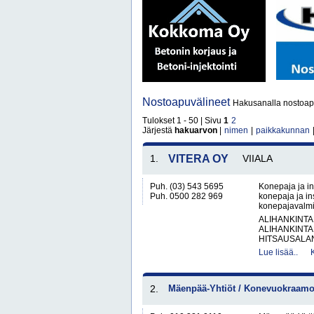
Nostoapuvälineet
Hakusanalla nostoapu
Tulokset 1 - 50 | Sivu
1
2
Järjestä
hakuarvon
|
nimen
|
paikkakunnan
1.
VITERA OY
VIIALA
Puh. (03) 543 5695
Konepaja ja in
Puh. 0500 282 969
konepaja ja ins
konepajavalmis
ALIHANKINTA
ALIHANKINTA
HITSAUSALAN
Lue lisää..
2.
Mäenpää-Yhtiöt / Konevuokraamo 