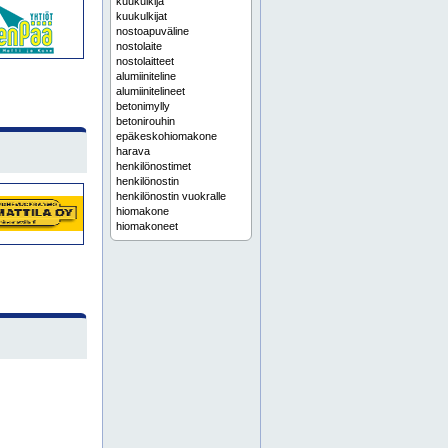
kuukulkija
kuukulkijat
nostoapuväline
nostolaite
nostolaitteet
alumiiniteline
alumiinitelineet
betonimylly
betonirouhin
epäkeskohiomakone
harava
henkilönostimet
henkilönostin
henkilönostin vuokralle
hiomakone
hiomakoneet
hitsauskone
konevuokraamo
koriauto
kosteudenerotin
kulmahiomakone
kurottaja
kurottajat
käsipetkele
laattaleikkuri
lapio
lattianhoitokone
leka
lippusiima
lämmityskalusto