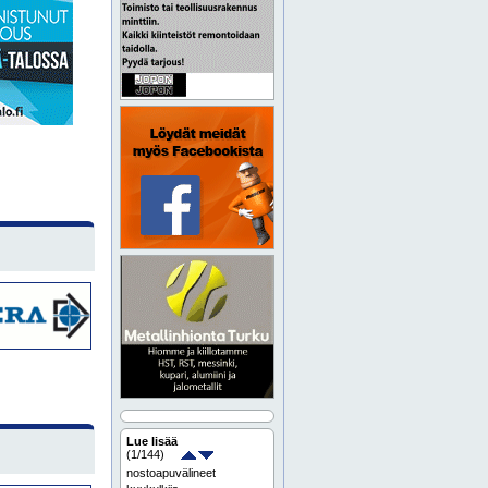
Lue lisää
(
1
/144)
nostoapuvälineet