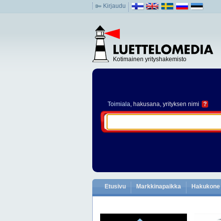
Kirjaudu
Kotimainen yrityshakemisto
Toimiala
, hakusana, yrityksen nimi
?
Etusivu
Markkinapaikka
Hakukone