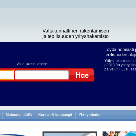
Valtakunnallinen rakentamisen
ja teollisuuden yrityshakemisto
Löydä nopeasti 
teollisuuden aloj
Yrityshakemistomme
Alue
, kunta, osoite
päättäjän yhteystie
palvelut
» Lue lisä
Hae
Mainosta täällä
Kunnat & kaupungit
Yhteystiedot