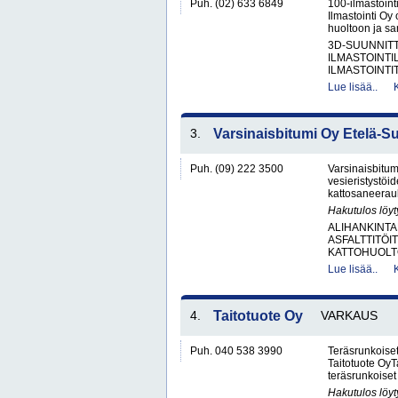
Puh. (02) 633 6849
100-ilmastointi
Ilmastointi Oy 
huoltoon ja san
3D-SUUNNIT
ILMASTOINTIL
ILMASTOINTIT
Lue lisää..
3.
Varsinaisbitumi Oy Etelä-S
Puh. (09) 222 3500
Varsinaisbitum
vesieristystöi
kattosaneerauks
Hakutulos löyt
ALIHANKINTA
ASFALTTITÖI
KATTOHUOLT
Lue lisää..
4.
Taitotuote Oy
VARKAUS
Puh. 040 538 3990
Teräsrunkoiset
Taitotuote OyTa
teräsrunkoiset 
Hakutulos löyt