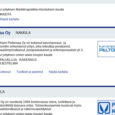
yi yrityksen Markkinapaikka-ilmoituksen kautta
IKKEITÄ
Näytä kartalla
aa Oy
NAKKILA
Harri Peltomaa Oy on kokenut kaivonporaus- ja
ntiin erikoistunut yritys, joka toteuttaa porakaivot,
aalämpöratkaisut, porapaalutukset ja erikoisporaukset yli 3..
yi yrityksen omien www-sivujen kautta
PALVELUJA - RAKENNUS
RJESTELMIÄ
.
Kotisivut
Tuotteet ja palvelut
Näytä kartalla
LA
a Oy on vuodesta 1994 toiminnassa oleva, luotettava ja
tointitöitä tarjoava yritys. Toimenkuvaamme kuuluvat myös
nvaihtoratkaisut ja rakennuspellitykset ..
yi yrityksen omien www-sivujen kautta