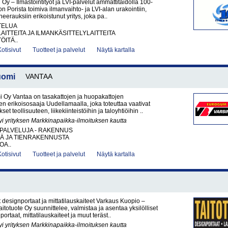
 Oy – Ilmastointityöt ja LVI-palvelut ammattitaidolla 100-
on Porista toimiva ilmanvaihto- ja LVI-alan urakointiin,
eerauksiin erikoistunut yritys, joka pa..
TELUA
AITTEITA JA ILMANKÄSITTELYLAITTEITA
ÖITÄ..
Kotisivut
Tuotteet ja palvelut
Näytä kartalla
uomi
VANTAA
i Oy Vantaa on tasakattojen ja huopakattojen
den erikoisosaaja Uudellamaalla, joka toteuttaa vaativat
et teollisuuteen, liikekiinteistöihin ja taloyhtiöihin ..
yi yrityksen Markkinapaikka-ilmoituksen kautta
PALVELUJA - RAKENNUS
TÄ JA TIENRAKENNUSTA
OA..
Kotisivut
Tuotteet ja palvelut
Näytä kartalla
 designportaat ja mittatilauskaiteet Varkaus Kuopio –
itotuote Oy suunnittelee, valmistaa ja asentaa yksilölliset
portaat, mittatilauskaiteet ja muut teräst..
yi yrityksen Markkinapaikka-ilmoituksen kautta