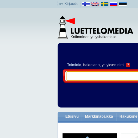
Kirjaudu
Kotimainen yrityshakemisto
Toimiala
, hakusana, yrityksen nimi
?
Etusivu
Markkinapaikka
Hakukone