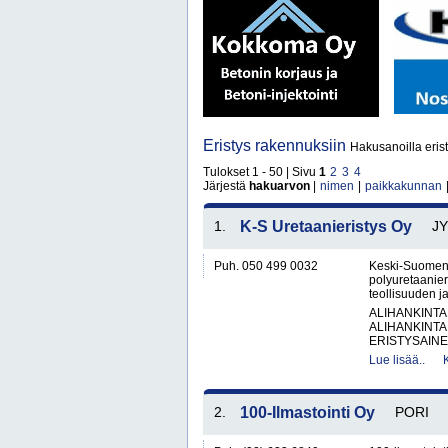
Eristys rakennuksiin
Hakusanoilla erist
Tulokset 1 - 50 | Sivu
1
2
3
4
Järjestä
hakuarvon
|
nimen
|
paikkakunnan
1.
K-S Uretaanieristys Oy
J
Puh. 050 499 0032
Keski-Suomen U
polyuretaanieri
teollisuuden ja
ALIHANKINTA
ALIHANKINTA
ERISTYSAINEI
Lue lisää..
2.
100-Ilmastointi Oy
PORI