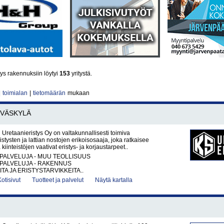
ys rakennuksiin löytyi
153
yritystä.
|
toimialan
|
tietomäärän
mukaan
YVÄSKYLÄ
retaanieristys Oy on valtakunnallisesti toimiva
stysten ja lattian nostojen erikoisosaaja, joka ratkaisee
 kiinteistöjen vaativat eristys- ja korjaustarpeet..
PALVELUJA - MUU TEOLLISUUS
PALVELUJA - RAKENNUS
TA JA ERISTYSTARVIKKEITA..
Kotisivut
Tuotteet ja palvelut
Näytä kartalla