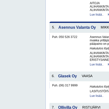
AITOJA
ALIHANKINTA
ALIHANKINTA
Lue lisää..
5.
Asennus Valanta Oy
MIKK
Puh. 050 526 3722
Asennus Valant
rivakka yritt
pääpaino on pu
Hakutulos löyt
ALIHANKINTA
ALIHANKINTA
ERISTYSAINEI
Lue lisää..
6.
Glasek Oy
VAASA
Puh. (06) 317 9999
Hakutulos löyt
LASITUSTÖIT
Lue lisää..
7.
Ollivilla Oy
RISTIJÄRVI