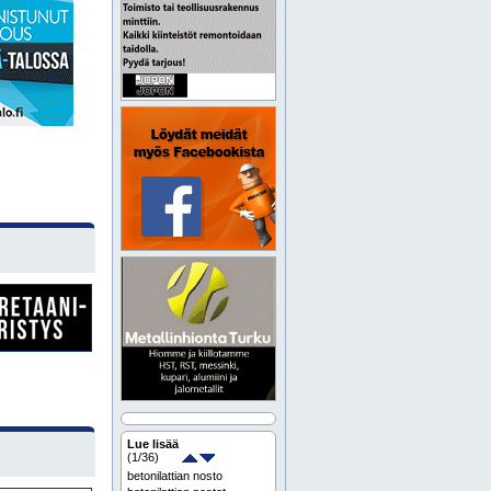
Lue lisää
(
1
/36)
betonilattian nosto