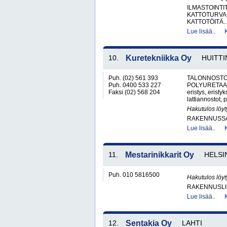
ILMASTOINTI
KATTOTURVA
KATTOTÖITÄ..
Lue lisää..
10.
Kuretekniikka Oy
HUITTI
Puh. (02) 561 393
TALONNOSTO
Puh. 0400 533 227
POLYURETAANI
Faksi (02) 568 204
eristys, erist
lattiannostot, p
Hakutulos löyt
RAKENNUSS
Lue lisää..
11.
Mestarinikkarit Oy
HELSI
Puh. 010 5816500
Hakutulos löyt
RAKENNUSLI
Lue lisää..
12.
Sentakia Oy
LAHTI