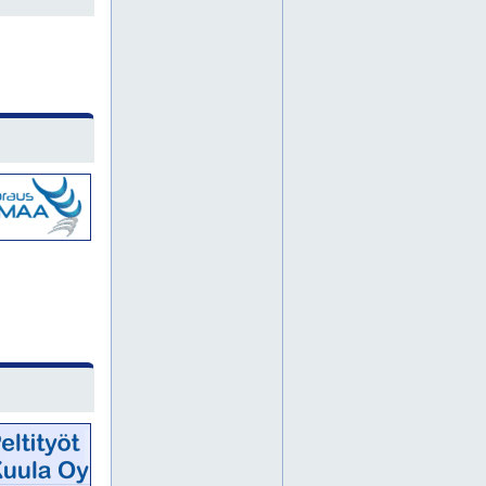
lattian nosto pirkanmaa
lattian nosto pohjanmaa
lattian nosto suomi
lattian nosto uusimaa
lattian nostot
lattian oikaiseminen
lattian oikaisu
lattian oikaisut
lattian stabilointi
lattioiden nostot
lattioiden oikaisut
lämpöeristykset
lämpöeristys
lämpöeristäminen
lämpöputkien eristykset
lämpöputkien eristys
lämpöputkieristykset
lämpöputkieristys
maaperän stabilointi
maaperän vahvistus
ontelon täyttö uretaanilla
oulu
painuneen lattian nosto
painuneen lattian nostot
painuneen lattian oikaisu
painuneen lattian oikaisut
pirkanmaa
pohjanmaa
pohjois-pohjanmaa
polyuretaani