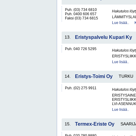
Puh. (03) 734 6810
Hakutulos löyt
Puh. 0400 606 657
LÄMMITYSLAI
Faksi (03) 734 6815
Lue lisää..
13.
Eristyspalvelu Kupari Ky
Puh. 040 726 5295
Hakutulos löyt
ERISTYSLIIK
Lue lisää..
14.
Eristys-Toimi Oy
TURKU
Puh. (02) 275 9911
Hakutulos löyt
ERISTYSAINE
ERISTYSLIIK
LVI-ASENNUK
Lue lisää..
15.
Termex-Eriste Oy
SAARIJ
Puh. 020 780 9880