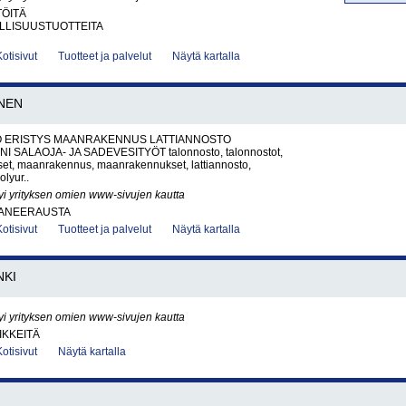
TÖITÄ
LLISUUSTUOTTEITA
Kotisivut
Tuotteet ja palvelut
Näytä kartalla
NEN
 ERISTYS MAANRAKENNUS LATTIANNOSTO
 SALAOJA- JA SADEVESITYÖT talonnosto, talonnostot,
ykset, maanrakennus, maanrakennukset, lattiannosto,
olyur..
yi yrityksen omien www-sivujen kautta
ANEERAUSTA
Kotisivut
Tuotteet ja palvelut
Näytä kartalla
NKI
yi yrityksen omien www-sivujen kautta
IKKEITÄ
Kotisivut
Näytä kartalla