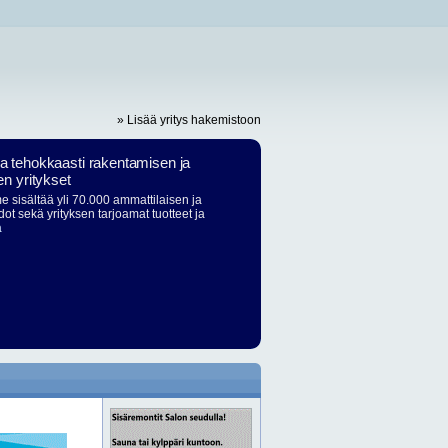
» Lisää yritys hakemistoon
ja tehokkaasti rakentamisen ja
en yritykset
 sisältää yli 70.000 ammattilaisen ja
dot sekä yrityksen tarjoamat tuotteet ja
ä