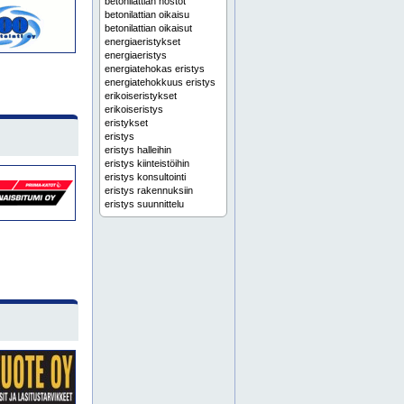
betonilattian nostot
betonilattian oikaisu
betonilattian oikaisut
energiaeristykset
energiaeristys
energiatehokas eristys
energiatehokkuus eristys
erikoiseristykset
erikoiseristys
eristykset
eristys
eristys halleihin
eristys kiinteistöihin
eristys konsultointi
eristys rakennuksiin
eristys suunnittelu
eristys teollisuuteen
eristys tuotantotiloihin
eristys varastoihin
eristyskonsultointi
eristysratkaisu
eristysratkaisut
eristysruiskutus
eristyssuunnittelu
eristystyö
eristystyöt
eristäminen
espoo
etelä-pohjanmaa
helsinki