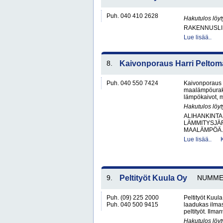
Puh. 040 410 2628
Hakutulos löyt
RAKENNUSLI
Lue lisää..
8.
Kaivonporaus Harri Peltom
Puh. 040 550 7424
Kaivonporaus 
maalämpöurakoi
lämpökaivot, m
Hakutulos löyt
ALIHANKINTA
LÄMMITYSJÄ
MAALÄMPÖÄ.
Lue lisää..
9.
Peltityöt Kuula Oy
NUMME
Puh. (09) 225 2000
Peltityöt Kuul
Puh. 040 500 9415
laadukas ilmas
peltityöt. Ilma
Hakutulos löyt