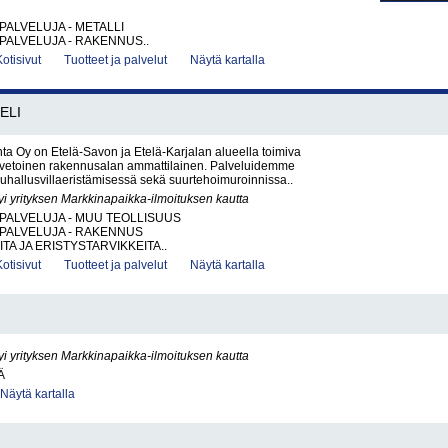
PALVELUJA - METALLI
PALVELUJA - RAKENNUS..
Kotisivut
Tuotteet ja palvelut
Näytä kartalla
ELI
a Oy on Etelä-Savon ja Etelä-Karjalan alueella toimiva
äjävetoinen rakennusalan ammattilainen. Palveluidemme
hallusvillaeristämisessä sekä suurtehoimuroinnissa..
yi yrityksen Markkinapaikka-ilmoituksen kautta
PALVELUJA - MUU TEOLLISUUS
PALVELUJA - RAKENNUS
TA JA ERISTYSTARVIKKEITA..
Kotisivut
Tuotteet ja palvelut
Näytä kartalla
yi yrityksen Markkinapaikka-ilmoituksen kautta
Ä
Näytä kartalla