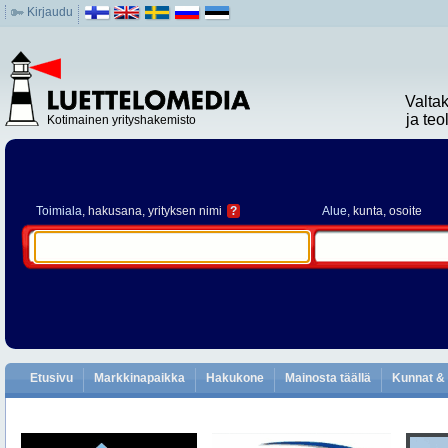
Kirjaudu
Valta
ja te
Kotimainen yrityshakemisto
Toimiala
, hakusana, yrityksen nimi
?
Alue
, kunta, osoite
Etusivu
Markkinapaikka
Hakukone
Mainosta täällä
Kunnat & 