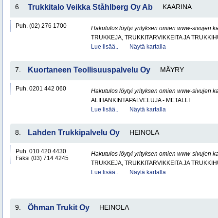
6.
Trukkitalo Veikka Ståhlberg Oy Ab
KAARINA
Puh. (02) 276 1700
Hakutulos löytyi yrityksen omien www-sivujen ka
TRUKKEJA, TRUKKITARVIKKEITA JA TRUKKI
Lue lisää..
Näytä kartalla
7.
Kuortaneen Teollisuuspalvelu Oy
MÄYRY
Puh. 0201 442 060
Hakutulos löytyi yrityksen omien www-sivujen ka
ALIHANKINTAPALVELUJA - METALLI
Lue lisää..
Näytä kartalla
8.
Lahden Trukkipalvelu Oy
HEINOLA
Puh. 010 420 4430
Hakutulos löytyi yrityksen omien www-sivujen ka
Faksi (03) 714 4245
TRUKKEJA, TRUKKITARVIKKEITA JA TRUKKI
Lue lisää..
Näytä kartalla
9.
Öhman Trukit Oy
HEINOLA