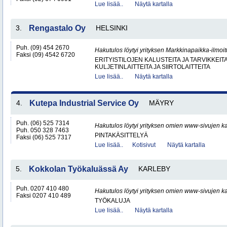
Lue lisää..
Näytä kartalla
3.
Rengastalo Oy
HELSINKI
Puh. (09) 454 2670
Hakutulos löytyi yrityksen Markkinapaikka-ilmoi
Faksi (09) 4542 6720
ERITYISTILOJEN KALUSTEITA JA TARVIKKEIT
KULJETINLAITTEITA JA SIIRTOLAITTEITA
Lue lisää..
Näytä kartalla
4.
Kutepa Industrial Service Oy
MÄYRY
Puh. (06) 525 7314
Hakutulos löytyi yrityksen omien www-sivujen ka
Puh. 050 328 7463
PINTAKÄSITTELYÄ
Faksi (06) 525 7317
Lue lisää..
Kotisivut
Näytä kartalla
5.
Kokkolan Työkaluässä Ay
KARLEBY
Puh. 0207 410 480
Hakutulos löytyi yrityksen omien www-sivujen ka
Faksi 0207 410 489
TYÖKALUJA
Lue lisää..
Näytä kartalla