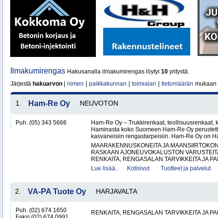
Ilmakumirengas
Hakusanalla ilmakumirengas löytyi
10
yritystä.
Järjestä
hakuarvon
|
nimen
|
paikkakunnan
|
toimialan
|
tietomäärän
mukaan
1.
Ham-Re Oy
NEUVOTON
Puh. (05) 343 5666
Ham-Re Oy – Trukkirenkaat, teollisuusrenkaat, k
Haminasta koko Suomeen Ham-Re Oy perustetti
kasvaneisiin rengastarpeisiin. Ham-Re Oy on 
MAARAKENNUSKONEITA JA MAANSIIRTOKONE
RASKAAN AJONEUVOKALUSTON VARUSTEITA 
RENKAITA, RENGASALAN TARVIKKEITA JA PA
Lue lisää..
Kotisivut
Tuotteet ja palvelut
2.
VA-PA Tuote Oy
HARJAVALTA
Puh. (02) 674 1650
RENKAITA, RENGASALAN TARVIKKEITA JA P
Faksi (02) 674 0991