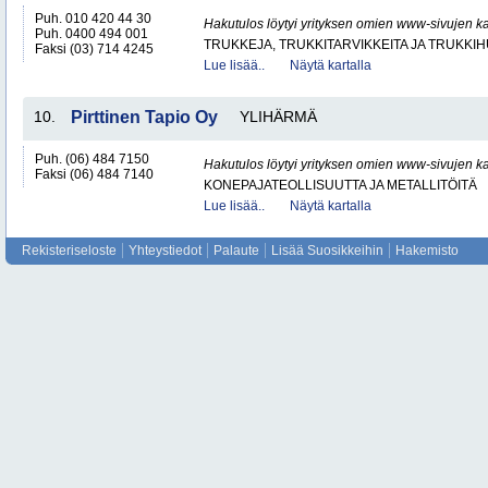
Puh. 010 420 44 30
Hakutulos löytyi yrityksen omien www-sivujen ka
Puh. 0400 494 001
TRUKKEJA, TRUKKITARVIKKEITA JA TRUKKI
Faksi (03) 714 4245
Lue lisää..
Näytä kartalla
10.
Pirttinen Tapio Oy
YLIHÄRMÄ
Puh. (06) 484 7150
Hakutulos löytyi yrityksen omien www-sivujen ka
Faksi (06) 484 7140
KONEPAJATEOLLISUUTTA JA METALLITÖITÄ
Lue lisää..
Näytä kartalla
Rekisteriseloste
Yhteystiedot
Palaute
Lisää Suosikkeihin
Hakemisto