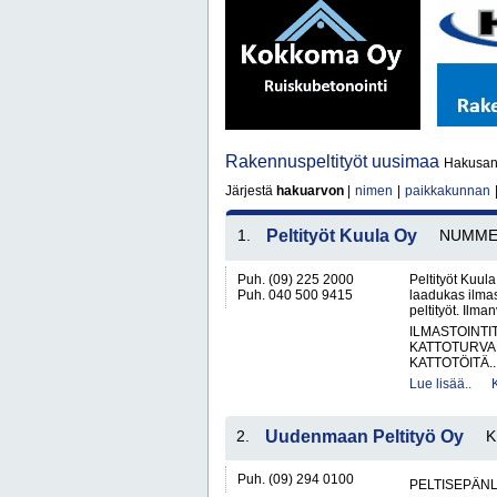
Rakennuspeltityöt uusimaa
Hakusano
Järjestä
hakuarvon
|
nimen
|
paikkakunnan
1.
Peltityöt Kuula Oy
NUMME
Puh. (09) 225 2000
Peltityöt Kuul
Puh. 040 500 9415
laadukas ilmas
peltityöt. Ilma
ILMASTOINTI
KATTOTURVA
KATTOTÖITÄ..
Lue lisää..
2.
Uudenmaan Peltityö Oy
K
Puh. (09) 294 0100
PELTISEPÄNL