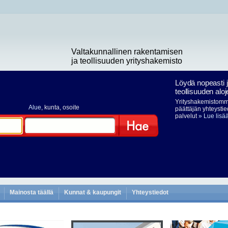
Valtakunnallinen rakentamisen
ja teollisuuden yrityshakemisto
Löydä nopeasti 
teollisuuden aloj
Yrityshakemistomme
Alue
, kunta, osoite
päättäjän yhteystie
palvelut
» Lue lisä
Hae
Mainosta täällä
Kunnat & kaupungit
Yhteystiedot