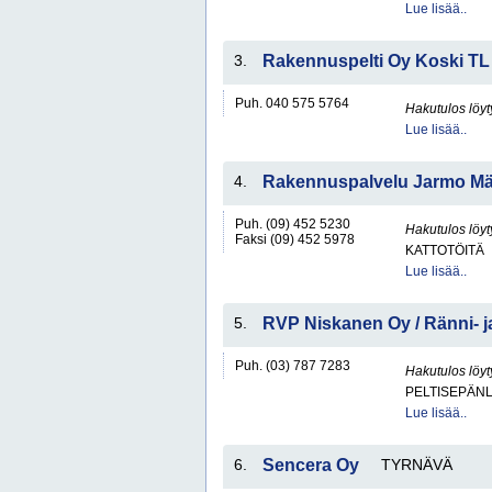
Lue lisää..
3.
Rakennuspelti Oy Koski TL
Puh. 040 575 5764
Hakutulos löyt
Lue lisää..
4.
Rakennuspalvelu Jarmo Mä
Puh. (09) 452 5230
Hakutulos löyt
Faksi (09) 452 5978
KATTOTÖITÄ
Lue lisää..
5.
RVP Niskanen Oy / Ränni- j
Puh. (03) 787 7283
Hakutulos löyt
PELTISEPÄNL
Lue lisää..
6.
Sencera Oy
TYRNÄVÄ