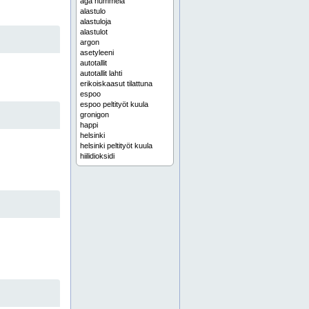
aga nummela
alastulo
alastuloja
alastulot
argon
asetyleeni
autotallit
autotallit lahti
erikoiskaasut tilattuna
espoo
espoo peltityöt kuula
gronigon
happi
helsinki
helsinki peltityöt kuula
hiilidioksidi
hiilihapotuslaitteen aqvia täyttöpulloja
hitsauksen peruskaasut uusimaa
hitsaustarvikkeita
hoitosillat
hoitosilta
hoitosiltoja
huoltosillat
huoltosilta
huoltosiltoja
ikkunapeltejä
ilmanvaihto
ilmanvaihtoliike
ilmanvaihtotyöt kirkkonummi
ilmanvaihtotyöt lohja