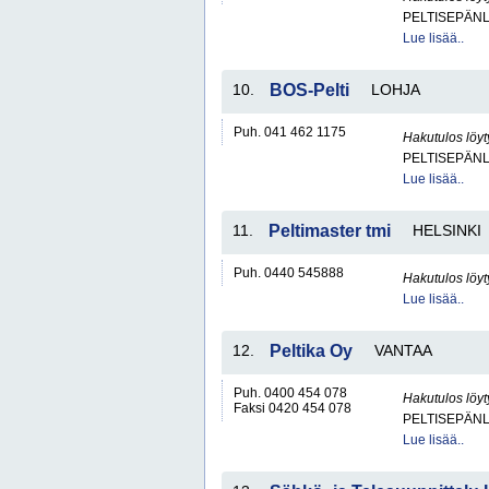
PELTISEPÄNL
Lue lisää..
10.
BOS-Pelti
LOHJA
Puh. 041 462 1175
Hakutulos löyt
PELTISEPÄNL
Lue lisää..
11.
Peltimaster tmi
HELSINKI
Puh. 0440 545888
Hakutulos löyt
Lue lisää..
12.
Peltika Oy
VANTAA
Puh. 0400 454 078
Hakutulos löyt
Faksi 0420 454 078
PELTISEPÄNL
Lue lisää..