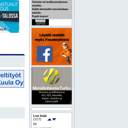
Lue lisää
(
1
/17)
09