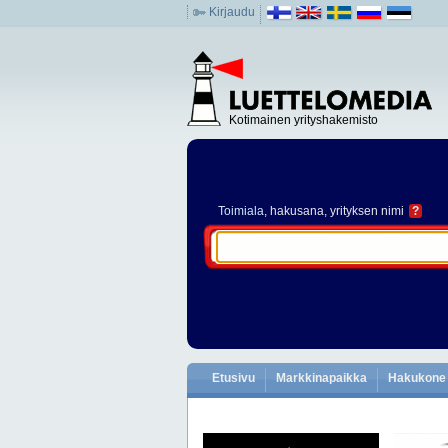
Kirjaudu
Kotimainen yrityshakemisto
Toimiala
, hakusana, yrityksen nimi
?
Etusivu
Markkinapaikka
Hakukone