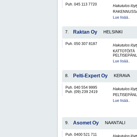
Puh. 045 113 7720
Hakutulos löyt
RAKENNUSS
Lue lisää..
7.
Raktan Oy
HELSINKI
Puh. 050 307 8187
Hakutulos löyt
KATTOTÖITÄ
PELTISEPÄNL
Lue lisää..
8.
Pelti-Expert Oy
KERAVA
Puh. 040 554 9995
Hakutulos löyt
Puh. (09) 239 2419
PELTISEPÄNL
Lue lisää..
9.
Asomet Oy
NAANTALI
Puh. 0400 521 711
Hakutulos löyt