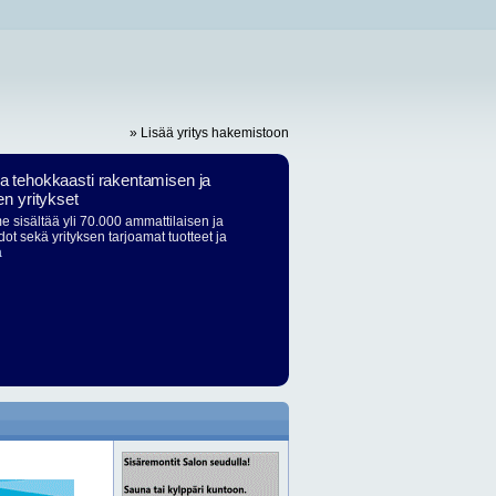
» Lisää yritys hakemistoon
ja tehokkaasti rakentamisen ja
en yritykset
 sisältää yli 70.000 ammattilaisen ja
dot sekä yrityksen tarjoamat tuotteet ja
ä