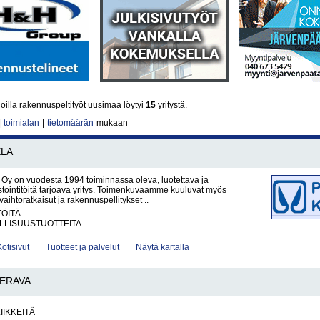
illa rakennuspeltityöt uusimaa löytyi
15
yritystä.
|
toimialan
|
tietomäärän
mukaan
LA
a Oy on vuodesta 1994 toiminnassa oleva, luotettava ja
tointitöitä tarjoava yritys. Toimenkuvaamme kuuluvat myös
nvaihtoratkaisut ja rakennuspellitykset ..
TÖITÄ
LLISUUSTUOTTEITA
Kotisivut
Tuotteet ja palvelut
Näytä kartalla
ERAVA
IIKKEITÄ