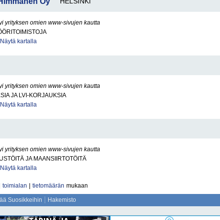
u Himmanen Oy
HELSINKI
yi yrityksen omien www-sivujen kautta
ÖÖRITOIMISTOJA
Näytä kartalla
I
yi yrityksen omien www-sivujen kautta
SIA JA LVI-KORJAUKSIA
Näytä kartalla
yi yrityksen omien www-sivujen kautta
STÖITÄ JA MAANSIIRTOTÖITÄ
Näytä kartalla
|
toimialan
|
tietomäärän
mukaan
sää Suosikkeihin
Hakemisto