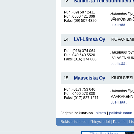
13.
Sähkö- ja Telesuunnittel
Puh. (09) 507 2411
Hakutulos löyt
Puh. 0500 421 309
SÄHKÖINSIN
Faksi (09) 507 4320
Lue lisää..
14.
LVI-Lämsä Oy
ROVANIEM
Puh. (016) 374 064
Hakutulos löyt
Puh. 040 540 5520
LVI-ASENNUK
Faksi (016) 374 000
Lue lisää..
15.
Maaseiska Oy
KIURUVESI
Puh. (017) 753 640
Hakutulos löyt
Puh. 0400 573 830
MAARAKENNU
Faksi (017) 827 1271
Lue lisää..
Järjestä
hakuarvon
|
nimen
|
paikkakunnan
Rekisteriseloste
Yhteystiedot
Palaute
Li