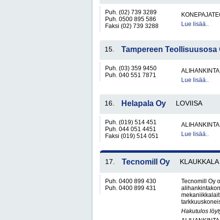
Puh. (02) 739 3289
KONEPAJATEO
Puh. 0500 895 586
Lue lisää..
Faksi (02) 739 3288
15.
Tampereen Teollisuusosa
Puh. (03) 359 9450
ALIHANKINTA
Puh. 040 551 7871
Lue lisää..
16.
Helapala Oy
LOVIISA
Puh. (019) 514 451
ALIHANKINTA
Puh. 044 051 4451
Lue lisää..
Faksi (019) 514 051
17.
Tecnomill Oy
KLAUKKALA
Puh. 0400 899 430
Tecnomill Oy 
Puh. 0400 899 431
alihankintakone
mekaniikkalai
tarkkuuskoneis
Hakutulos löyt