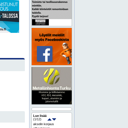
Lue lisää
(
1
/12)
akselin korjaus