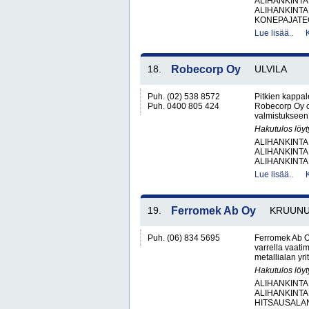
ALIHANKINTA
ALIHANKINTA
KONEPAJATEO
Lue lisää..
18.
Robecorp Oy
ULVILA
Puh. (02) 538 8572
Pitkien kappale
Puh. 0400 805 424
Robecorp Oy on
valmistukseen 
Hakutulos löyt
ALIHANKINTA
ALIHANKINTA
ALIHANKINTA
Lue lisää..
19.
Ferromek Ab Oy
KRUUN
Puh. (06) 834 5695
Ferromek Ab Oy
varrella vaati
metallialan yr
Hakutulos löyt
ALIHANKINTA
ALIHANKINTA
HITSAUSALAN