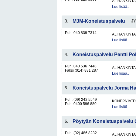
ALIHANKINTA
Lue lisää..
3.
MJM-Koneistuspalvelu
J
Puh. 040 839 7314
ALIHANKINTA
Lue lisää..
4.
Koneistuspalvelu Pentti Po
Puh. 040 536 7448
ALIHANKINTA
Faksi (014) 881 287
Lue lisää..
5.
Koneistuspalvelu Jorma H
Puh. (09) 242 5549
KONEPAJATEO
Puh. 0400 596 880
Lue lisää..
6.
Pöytyän Koneistuspalvelu 
Puh. (02) 486 8232
ALIHANKINTA