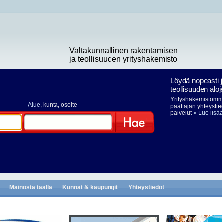
Valtakunnallinen rakentamisen
ja teollisuuden yrityshakemisto
Löydä nopeasti 
teollisuuden aloj
Yrityshakemistomme
Alue
, kunta, osoite
päättäjän yhteystie
palvelut
» Lue lisä
Hae
Mainosta täällä
Kunnat & kaupungit
Yhteystiedot