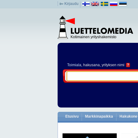
Kirjaudu
Kotimainen yrityshakemisto
Toimiala
, hakusana, yrityksen nimi
?
Etusivu
Markkinapaikka
Hakukone