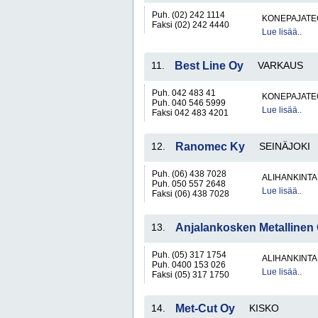
Puh. (02) 242 1114
KONEPAJATEO
Faksi (02) 242 4440
Lue lisää..
11.
Best Line Oy
VARKAUS
Puh. 042 483 41
KONEPAJATEO
Puh. 040 546 5999
Lue lisää..
Faksi 042 483 4201
12.
Ranomec Ky
SEINÄJOKI
Puh. (06) 438 7028
ALIHANKINTA
Puh. 050 557 2648
Lue lisää..
Faksi (06) 438 7028
13.
Anjalankosken Metallinen
Puh. (05) 317 1754
ALIHANKINTA
Puh. 0400 153 026
Lue lisää..
Faksi (05) 317 1750
14.
Met-Cut Oy
KISKO