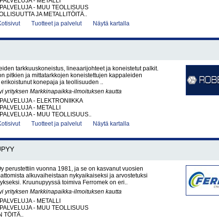
PALVELUJA - METALLI
PALVELUJA - MUU TEOLLISUUS
LLISUUTTA JA METALLITÖITÄ..
Kotisivut
Tuotteet ja palvelut
Näytä kartalla
iden tarkkuuskoneistus, lineaarijohteet ja koneistetut palkit.
 pitkien ja mittatarkkojen koneistettujen kappaleiden
erikoistunut konepaja ja teollisuuden ..
yi yrityksen Markkinapaikka-ilmoituksen kautta
PALVELUJA - ELEKTRONIIKKA
PALVELUJA - METALLI
PALVELUJA - MUU TEOLLISUUS..
Kotisivut
Tuotteet ja palvelut
Näytä kartalla
UPYY
 perustettiin vuonna 1981, ja se on kasvanut vuosien
mattomista alkuvaiheistaan nykyaikaiseksi ja arvostetuksi
itykseksi. Kruunupyyssä toimiva Ferromek on eri..
yi yrityksen Markkinapaikka-ilmoituksen kautta
PALVELUJA - METALLI
PALVELUJA - MUU TEOLLISUUS
 TÖITÄ..