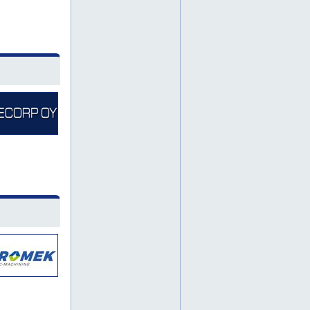
murskaamon kulutusosat
murskaamon kulutusosia
murskaamon vaihtohitsaukset
murskaamon vaihtohitsaus
murskauslaitokset
murskauslaitos
murskauslaitosta
märkämaalaukset
märkämaalaus
märkämaalausta
paikan päällä hitsaukset
paikan päällä hitsaus
paikan päällä hitsausta
pintakäsittely
pintakäsittelyt
pintakäsittelyä
pohjalevyn vaihto
pohjois-savo
pohjois-savossa
pohjois-savosta
puikkohitsaus
pyöräkuormaajan kauha
pyöräkuormaajan kauhat
rakennehitsaukset
rakennehitsaus
rakennehitsausta
rautarakenne
rautarakennetta
rautarakentaminen
rautarakenteet