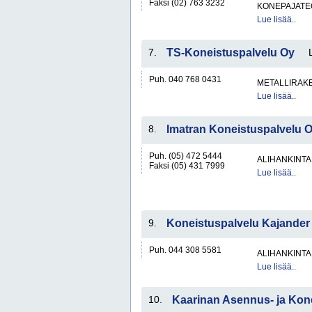
Faksi (02) 763 3232
KONEPAJATEO
Lue lisää..
7.
TS-Koneistuspalvelu Oy
Puh. 040 768 0431
METALLIRAKE
Lue lisää..
8.
Imatran Koneistuspalvelu 
Puh. (05) 472 5444
ALIHANKINTA
Faksi (05) 431 7999
Lue lisää..
9.
Koneistuspalvelu Kajander
Puh. 044 308 5581
ALIHANKINTA
Lue lisää..
10.
Kaarinan Asennus- ja Kon