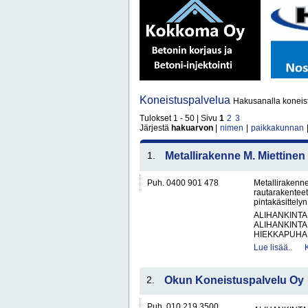
Koneistuspalvelua
Hakusanalla koneist
Tulokset 1 - 50 | Sivu
1
2
3
Järjestä
hakuarvon
|
nimen
|
paikkakunnan
1.
Metallirakenne M. Miettinen
Puh. 0400 901 478
Metallirakenne
rautarakenteet
pintakäsittely
ALIHANKINTA
ALIHANKINTA
HIEKKAPUHAL
Lue lisää..
2.
Okun Koneistuspalvelu Oy
Puh. 010 219 3500