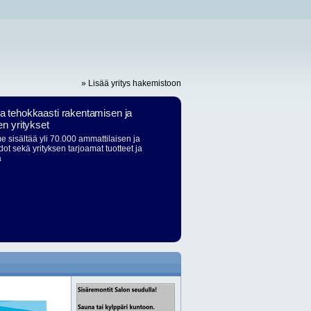
» Lisää yritys hakemistoon
ja tehokkaasti rakentamisen ja
en yritykset
 sisältää yli 70.000 ammattilaisen ja
dot sekä yrityksen tarjoamat tuotteet ja
ä