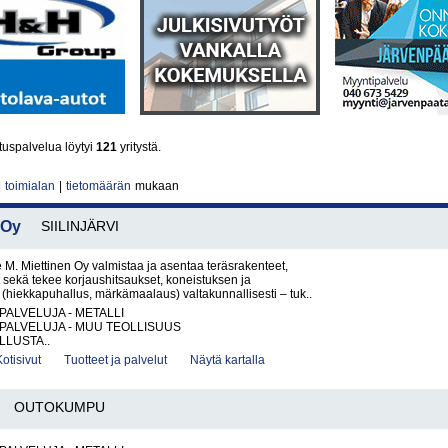
uspalvelua löytyi
121
yritystä.
|
toimialan
|
tietomäärän
mukaan
 Oy
SIILINJÄRVI
 M. Miettinen Oy valmistaa ja asentaa teräsrakenteet,
 sekä tekee korjaushitsaukset, koneistuksen ja
n (hiekkapuhallus, märkämaalaus) valtakunnallisesti – tuk..
PALVELUJA - METALLI
PALVELUJA - MUU TEOLLISUUS
LUSTA..
Kotisivut
Tuotteet ja palvelut
Näytä kartalla
OUTOKUMPU