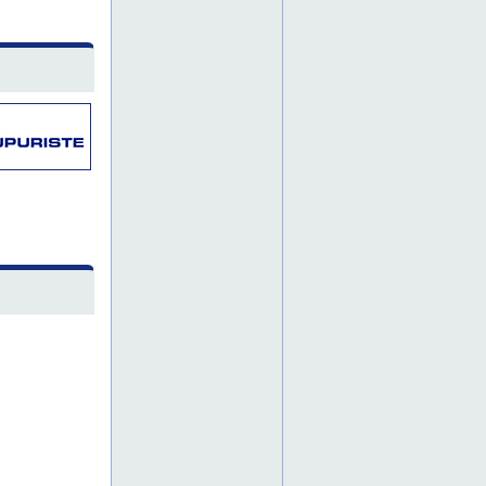
rautarakenteiden asennus
rautarakenteiden maalaukset
rautarakenteiden maalaus
rautarakenteiden maalausta
rautarakenteiden valmistus
savo
savossa
savosta
siilinjärvellä
siilinjärveltä
siilinjärvi
sorvaaminen
sorvata
sorvaukset
sorvaus
sorvausta
sovitteen koneistus
suomi
teollisuuden alihankinnat
teollisuuden alihankinta
teollisuuden alihankintaa
teollisuudessa
teollisuus
teollisuushitsaukset
teollisuushitsaus
teollisuushitsausta
teollisuuteen
teräs- ja rautarakenteet
teräsrakennetta
teräsrakentaminen