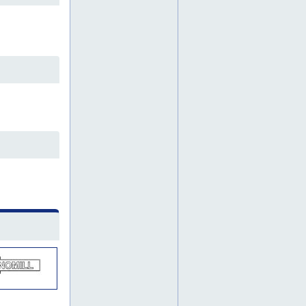
kunnossapito
kunnossapitohitsaukset
kunnossapitohitsaus
kunnossapitohitsausta
kunnossapitoon
kuopio
kuopiossa
kuopiosta
maarakennuskone
maarakennuskoneet
maarakennuskoneiden kulutusosien korjaus korjaushitsaaminen
maarakennuskonetta
mag hitsaus
metallialihankinnat
metallialihankinta
metallialihankintaa
metallin maalaukset
metallin maalaus
metallin maalausta
metallin pintakäsittely
metallin pintakäsittelyt
metallin pintakäsittelyä
metallirakenteiden asennus
metallirakenteiden valmistus
metallisorvaamo
metallisorvaamoa
metallisorvaamot
mig hitsaus
mrm
mrm oy