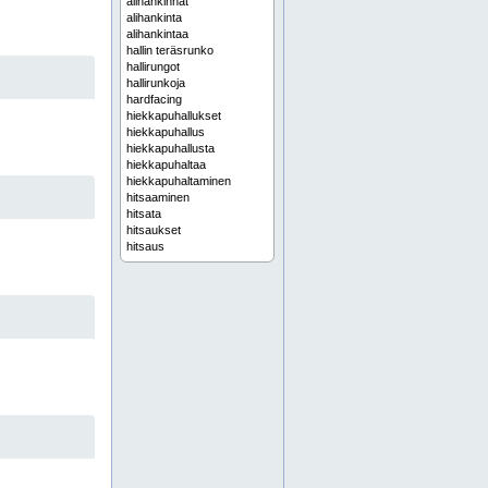
alihankinnat
alihankinta
alihankintaa
hallin teräsrunko
hallirungot
hallirunkoja
hardfacing
hiekkapuhallukset
hiekkapuhallus
hiekkapuhallusta
hiekkapuhaltaa
hiekkapuhaltaminen
hitsaaminen
hitsata
hitsaukset
hitsaus
hitsauspalvelu
hitsauspalvelua
hitsauspalvelut
hitsausta
hitsaustyö
hitsaustyöt
hitsaustyötä
holkin valmistus
infra
infran kunnossapito
infrassa
itä-suomessa
itä-suomesta
itä-suomi