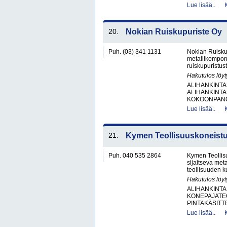
Lue lisää..
20.
Nokian Ruiskupuriste Oy
Puh. (03) 341 1131
Nokian Ruisku
metallikompone
ruiskupuristust
Hakutulos löyt
ALIHANKINTA
ALIHANKINTA
KOKOONPANO
Lue lisää..
21.
Kymen Teollisuuskoneist
Puh. 040 535 2864
Kymen Teollis
sijaitseva met
teollisuuden k
Hakutulos löyt
ALIHANKINTA
KONEPAJATEO
PINTAKÄSITTE
Lue lisää..