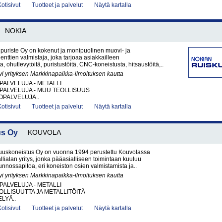
Kotisivut
Tuotteet ja palvelut
Näytä kartalla
NOKIA
puriste Oy on kokenut ja monipuolinen muovi- ja
nttien valmistaja, joka tarjoaa asiakkailleen
a, ohutlevytöitä, puristustöitä, CNC-koneistusta, hitsaustöitä,..
yi yrityksen Markkinapaikka-ilmoituksen kautta
PALVELUJA - METALLI
PALVELUJA - MUU TEOLLISUUS
PALVELUJA..
Kotisivut
Tuotteet ja palvelut
Näytä kartalla
us Oy
KOUVOLA
uuskoneistus Oy on vuonna 1994 perustettu Kouvolassa
allialan yritys, jonka pääasialliseen toimintaan kuuluu
unnossapitoa, eri koneiston osien valmistamista ja..
yi yrityksen Markkinapaikka-ilmoituksen kautta
PALVELUJA - METALLI
LLISUUTTA JA METALLITÖITÄ
LYÄ..
Kotisivut
Tuotteet ja palvelut
Näytä kartalla