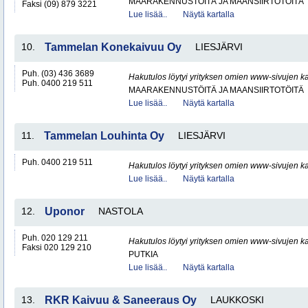
MAARAKENNUSTÖITÄ JA MAANSIIRTOTÖITÄ
Faksi (09) 879 3221
Lue lisää..
Näytä kartalla
10.
Tammelan Konekaivuu Oy
LIESJÄRVI
Puh. (03) 436 3689
Hakutulos löytyi yrityksen omien www-sivujen ka
Puh. 0400 219 511
MAARAKENNUSTÖITÄ JA MAANSIIRTOTÖITÄ
Lue lisää..
Näytä kartalla
11.
Tammelan Louhinta Oy
LIESJÄRVI
Puh. 0400 219 511
Hakutulos löytyi yrityksen omien www-sivujen ka
Lue lisää..
Näytä kartalla
12.
Uponor
NASTOLA
Puh. 020 129 211
Hakutulos löytyi yrityksen omien www-sivujen ka
Faksi 020 129 210
PUTKIA
Lue lisää..
Näytä kartalla
13.
RKR Kaivuu & Saneeraus Oy
LAUKKOSKI