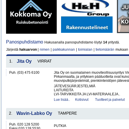
Panospuhdistamo
Hakusanalla panospuhdistamo löytyi
14
yritystä.
Järjestä
hakuarvon
|
nimen
|
paikkakunnan
|
toimialan
|
tietomäärän
mukaan
1.
Jita Oy
VIRRAT
Puh. (03) 475 6100
Jita Oy on suomalainen muoviteollisuusyritys Virr
Pirkanmaalta, ja yrityksen päätuotteita ovat kuiv
muoviputkijärjestelmät, pienkiinteistöjen jätevesi
JÄTEVESIJÄRJESTELMIÄ
LAITUREITA
LVI-TARVIKKEITA JA LVI-MATERIAALEJA..
Lue lisää..
Kotisivut
Tuotteet ja palvelut
2.
Wavin-Labko Oy
TAMPERE
Puh. 020 128 5200
PUTKIA
Faksi 020 128 5530