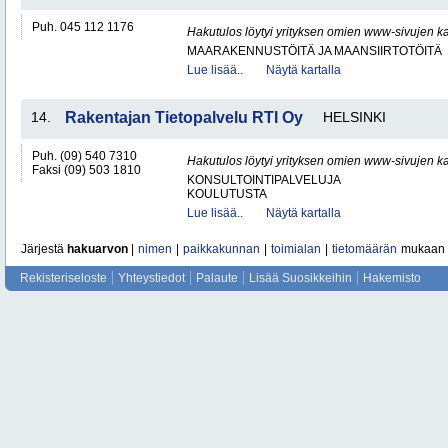
Puh. 045 112 1176
Hakutulos löytyi yrityksen omien www-sivujen ka
MAARAKENNUSTÖITÄ JA MAANSIIRTOTÖITÄ
Lue lisää..
Näytä kartalla
14.
Rakentajan Tietopalvelu RTI Oy
HELSINKI
Puh. (09) 540 7310
Hakutulos löytyi yrityksen omien www-sivujen ka
Faksi (09) 503 1810
KONSULTOINTIPALVELUJA
KOULUTUSTA
Lue lisää..
Näytä kartalla
Järjestä
hakuarvon
|
nimen
|
paikkakunnan
|
toimialan
|
tietomäärän
mukaan
Rekisteriseloste
Yhteystiedot
Palaute
Lisää Suosikkeihin
Hakemisto