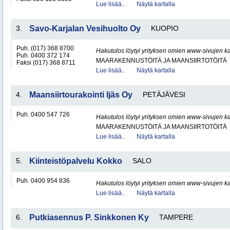
Lue lisää..
Näytä kartalla
3.
Savo-Karjalan Vesihuolto Oy
KUOPIO
Puh. (017) 368 8700
Hakutulos löytyi yrityksen omien www-sivujen ka
Puh. 0400 372 174
MAARAKENNUSTÖITÄ JA MAANSIIRTOTÖITÄ
Faksi (017) 368 8711
Lue lisää..
Näytä kartalla
4.
Maansiirtourakointi Ijäs Oy
PETÄJÄVESI
Puh. 0400 547 726
Hakutulos löytyi yrityksen omien www-sivujen ka
MAARAKENNUSTÖITÄ JA MAANSIIRTOTÖITÄ
Lue lisää..
Näytä kartalla
5.
Kiinteistöpalvelu Kokko
SALO
Puh. 0400 954 836
Hakutulos löytyi yrityksen omien www-sivujen ka
Lue lisää..
Näytä kartalla
6.
Putkiasennus P. Sinkkonen Ky
TAMPERE