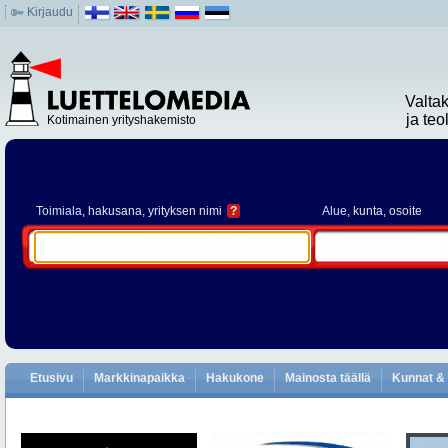
Kirjaudu
Valta
ja te
Kotimainen yrityshakemisto
Toimiala
, hakusana, yrityksen nimi
?
Alue
, kunta, osoite
Etusivu
Markkinapaikka
Hakukone
Mainosta täällä
Kunnat & 