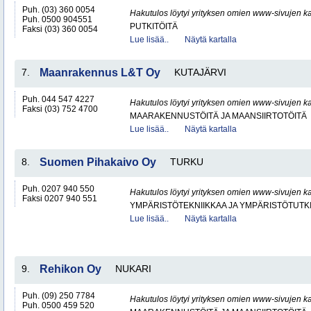
Puh. (03) 360 0054
Hakutulos löytyi yrityksen omien www-sivujen ka
Puh. 0500 904551
PUTKITÖITÄ
Faksi (03) 360 0054
Lue lisää..
Näytä kartalla
7.
Maanrakennus L&T Oy
KUTAJÄRVI
Puh. 044 547 4227
Hakutulos löytyi yrityksen omien www-sivujen ka
Faksi (03) 752 4700
MAARAKENNUSTÖITÄ JA MAANSIIRTOTÖITÄ
Lue lisää..
Näytä kartalla
8.
Suomen Pihakaivo Oy
TURKU
Puh. 0207 940 550
Hakutulos löytyi yrityksen omien www-sivujen ka
Faksi 0207 940 551
YMPÄRISTÖTEKNIIKKAA JA YMPÄRISTÖTUTK
Lue lisää..
Näytä kartalla
9.
Rehikon Oy
NUKARI
Puh. (09) 250 7784
Hakutulos löytyi yrityksen omien www-sivujen ka
Puh. 0500 459 520