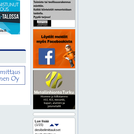
Lue lisää
(
1
/15)
desibelimittaukset