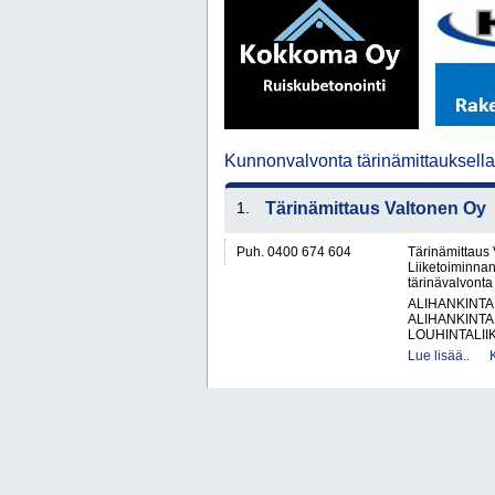
Kunnonvalvonta tärinämittauksell
1.
Tärinämittaus Valtonen Oy
Puh. 0400 674 604
Tärinämittaus
Liiketoiminnan
tärinävalvont
ALIHANKINTA
ALIHANKINTA
LOUHINTALII
Lue lisää..