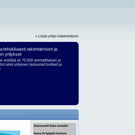
» Lisää yritys hakemistoon
ja tehokkaasti rakentamisen ja
en yritykset
 sisältää yli 70.000 ammattilaisen ja
dot sekä yrityksen tarjoamat tuotteet ja
ä