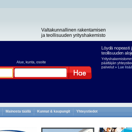
Valtakunnallinen rakentamisen
ja teollisuuden yrityshakemisto
Löydä nopeasti 
teollisuuden aloj
Yrityshakemistomme
Alue
, kunta, osoite
päättäjän yhteystie
palvelut
» Lue lisä
Hae
Mainosta täällä
Kunnat & kaupungit
Yhteystiedot