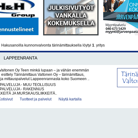
a
Hakusanoilla kunnonvalvonta tärinämittauksella löytyi
1
. yritys
LAPPEENRANTA
 Valtonen Oy Teen minkä lupaan – ja vähän enemmän
 esittely Tärinämittaus Valtonen Oy – tärinämittaus,
a ja mittauspalvelut Lappeenrannasta koko Suomeen ..
PALVELUJA - MUU TEOLLISUUS
PALVELUJA - RAKENNUS
KKEITÄ JA MURSKAUSLIIKKEITÄ..
Kotisivut
Tuotteet ja palvelut
Näytä kartalla