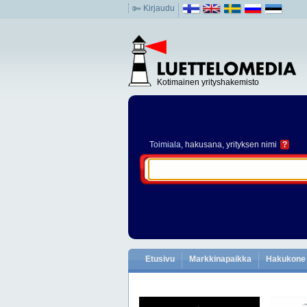
Kirjaudu
Kotimainen yrityshakemisto
Toimiala
, hakusana, yrityksen nimi
?
Etusivu
Markkinapaikka
Hakukone