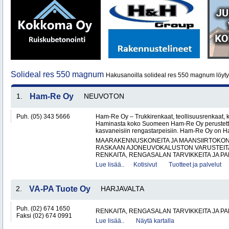
Solideal res 550 magnum
Hakusanoilla solideal res 550 magnum löyt
1.
Ham-Re Oy
NEUVOTON
Puh. (05) 343 5666
Ham-Re Oy – Trukkirenkaat, teollisuusrenkaat, k
Haminasta koko Suomeen Ham-Re Oy perustetti
kasvaneisiin rengastarpeisiin. Ham-Re Oy on 
MAARAKENNUSKONEITA JA MAANSIIRTOKONE
RASKAAN AJONEUVOKALUSTON VARUSTEITA 
RENKAITA, RENGASALAN TARVIKKEITA JA PA
Lue lisää..
Kotisivut
Tuotteet ja palvelut
2.
VA-PA Tuote Oy
HARJAVALTA
Puh. (02) 674 1650
RENKAITA, RENGASALAN TARVIKKEITA JA P
Faksi (02) 674 0991
Lue lisää..
Näytä kartalla