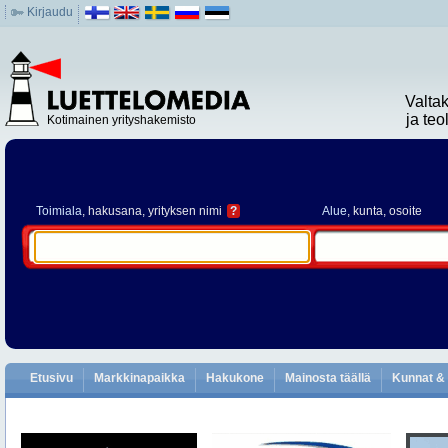
Kirjaudu
Valta
ja te
Kotimainen yrityshakemisto
Toimiala
, hakusana, yrityksen nimi
?
Alue
, kunta, osoite
Etusivu
Markkinapaikka
Hakukone
Mainosta täällä
Kunnat & 