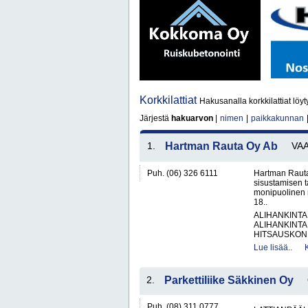
Korkkilattiat
Hakusanalla korkkilattiat löyt
Järjestä
hakuarvon
|
nimen
|
paikkakunnan
1.
Hartman Rauta Oy Ab
VA
Puh. (06) 326 6111
Hartman Rauta
sisustamisen 
monipuolinen 
18..
ALIHANKINTA
ALIHANKINTA
HITSAUSKONE
Lue lisää..
2.
Parkettiliike Säkkinen Oy
Puh. (08) 311 0777