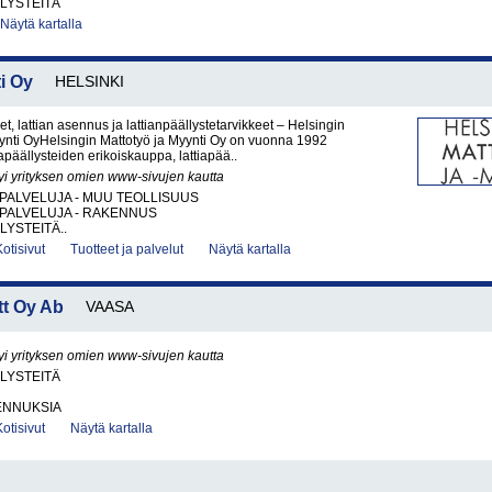
LYSTEITÄ
Näytä kartalla
i Oy
HELSINKI
et, lattian asennus ja lattianpäällystetarvikkeet – Helsingin
ynti OyHelsingin Mattotyö ja Myynti Oy on vuonna 1992
iapäällysteiden erikoiskauppa, lattiapää..
yi yrityksen omien www-sivujen kautta
PALVELUJA - MUU TEOLLISUUS
PALVELUJA - RAKENNUS
LYSTEITÄ..
Kotisivut
Tuotteet ja palvelut
Näytä kartalla
ett Oy Ab
VAASA
yi yrityksen omien www-sivujen kautta
LYSTEITÄ
ENNUKSIA
Kotisivut
Näytä kartalla