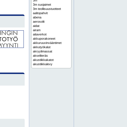
3m
3m suojaimet
3m teollisuustuotteet
aaltopahvit
abena
aerosolit
aidat
airam
aitaverkot
akkuporakoneet
akkuruuvinvääntimet
akkutyökalut
akryylimassat
akseliteräs
akustiikkakatot
akustiikkalevy
alakattojärjestelmät
alkydimaalit
allaskaapit
alumiinilevy
alumiinioksidi
alumiinipaperi
alumiiniprofiili
alumiiniputki
alumiinit
alumiinitanko
aluskatteet
aluslaatat
aluslattialevy
alusmateriaalit