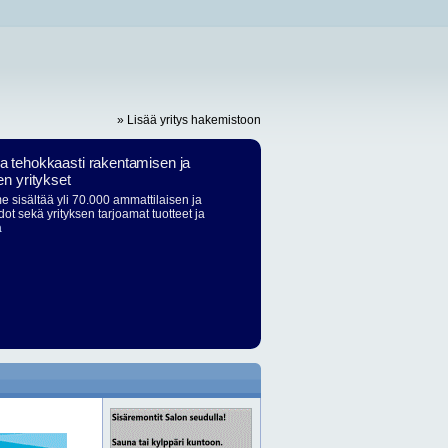
» Lisää yritys hakemistoon
ja tehokkaasti rakentamisen ja
en yritykset
 sisältää yli 70.000 ammattilaisen ja
dot sekä yrityksen tarjoamat tuotteet ja
ä