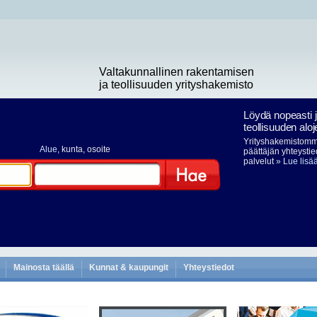
Valtakunnallinen rakentamisen
ja teollisuuden yrityshakemisto
Löydä nopeasti 
teollisuuden aloj
Yrityshakemistomme
Alue
, kunta, osoite
päättäjän yhteystie
palvelut
» Lue lisä
Hae
Mainosta täällä
Kunnat & kaupungit
Yhteystiedot