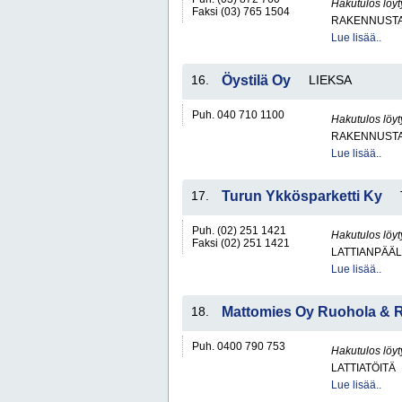
Hakutulos löyt
Faksi (03) 765 1504
RAKENNUSTA
Lue lisää..
16.
Öystilä Oy
LIEKSA
Puh. 040 710 1100
Hakutulos löyt
RAKENNUSTA
Lue lisää..
17.
Turun Ykkösparketti Ky
Puh. (02) 251 1421
Hakutulos löyt
Faksi (02) 251 1421
LATTIANPÄÄL
Lue lisää..
18.
Mattomies Oy Ruohola & 
Puh. 0400 790 753
Hakutulos löyt
LATTIATÖITÄ
Lue lisää..