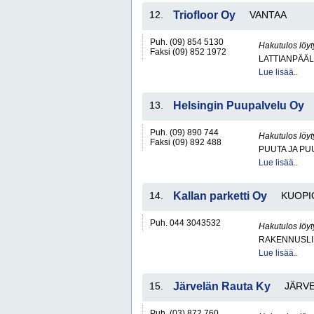
12.
Triofloor Oy
VANTAA
Puh. (09) 854 5130
Hakutulos löyt
Faksi (09) 852 1972
LATTIANPÄÄL
Lue lisää..
13.
Helsingin Puupalvelu Oy
Puh. (09) 890 744
Hakutulos löyt
Faksi (09) 892 488
PUUTA JA PU
Lue lisää..
14.
Kallan parketti Oy
KUOPI
Puh. 044 3043532
Hakutulos löyt
RAKENNUSLI
Lue lisää..
15.
Järvelän Rauta Ky
JÄRV
Puh. (03) 872 760