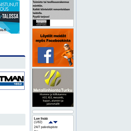
Lue lisää
(
1
/82)
24/7 palvelupiste