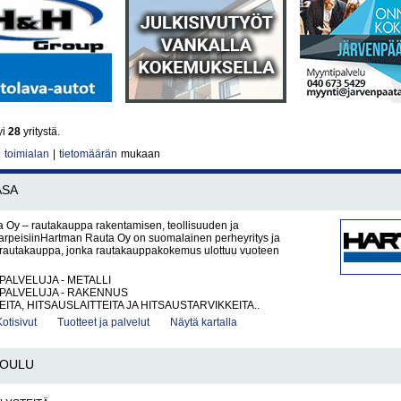
yi
28
yritystä.
|
toimialan
|
tietomäärän
mukaan
ASA
 Oy – rautakauppa rakentamisen, teollisuuden ja
tarpeisiinHartman Rauta Oy on suomalainen perheyritys ja
rautakauppa, jonka rautakauppakokemus ulottuu vuoteen
PALVELUJA - METALLI
PALVELUJA - RAKENNUS
ITA, HITSAUSLAITTEITA JA HITSAUSTARVIKKEITA..
Kotisivut
Tuotteet ja palvelut
Näytä kartalla
OULU