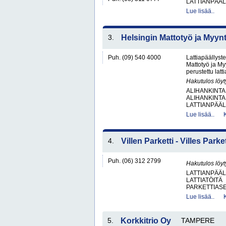
LATTIANPÄÄL
Lue lisää..
3.
Helsingin Mattotyö ja Myynt
Puh. (09) 540 4000
Lattiapäällyste
Mattotyö ja My
perustettu latt
Hakutulos löyt
ALIHANKINTA
ALIHANKINTA
LATTIANPÄÄL
Lue lisää..
4.
Villen Parketti - Villes Park
Puh. (06) 312 2799
Hakutulos löyt
LATTIANPÄÄL
LATTIATÖITÄ
PARKETTIAS
Lue lisää..
5.
Korkkitrio Oy
TAMPERE