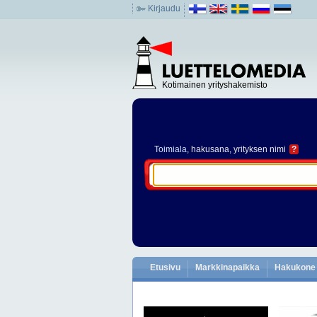
Kirjaudu
Kotimainen yrityshakemisto
Toimiala
, hakusana, yrityksen nimi
?
Etusivu
Markkinapaikka
Hakukone