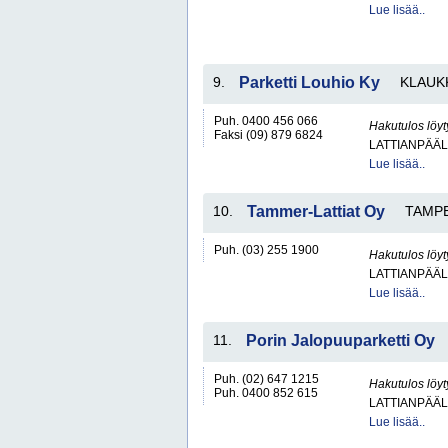
Lue lisää..
9.
Parketti Louhio Ky
KLAUK
Puh. 0400 456 066
Hakutulos löyt
Faksi (09) 879 6824
LATTIANPÄÄL
Lue lisää..
10.
Tammer-Lattiat Oy
TAMP
Puh. (03) 255 1900
Hakutulos löyt
LATTIANPÄÄL
Lue lisää..
11.
Porin Jalopuuparketti Oy
Puh. (02) 647 1215
Hakutulos löyt
Puh. 0400 852 615
LATTIANPÄÄL
Lue lisää..