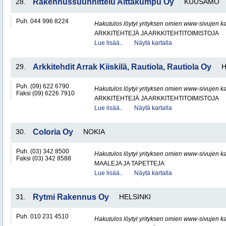
28.
Rakennussuunnittelu Aittakumpu Oy
KUUSAMO
Puh. 044 996 8224
Hakutulos löytyi yrityksen omien www-sivujen ka
ARKKITEHTEJÄ JA ARKKITEHTITOIMISTOJA
Lue lisää..
Näytä kartalla
29.
Arkkitehdit Arrak Kiiskilä, Rautiola, Rautiola Oy
H
Puh. (09) 622 6790
Hakutulos löytyi yrityksen omien www-sivujen ka
Faksi (09) 6226 7910
ARKKITEHTEJÄ JA ARKKITEHTITOIMISTOJA
Lue lisää..
Näytä kartalla
30.
Coloria Oy
NOKIA
Puh. (03) 342 8500
Hakutulos löytyi yrityksen omien www-sivujen ka
Faksi (03) 342 8588
MAALEJA JA TAPETTEJA
Lue lisää..
Näytä kartalla
31.
Rytmi Rakennus Oy
HELSINKI
Puh. 010 231 4510
Hakutulos löytyi yrityksen omien www-sivujen ka