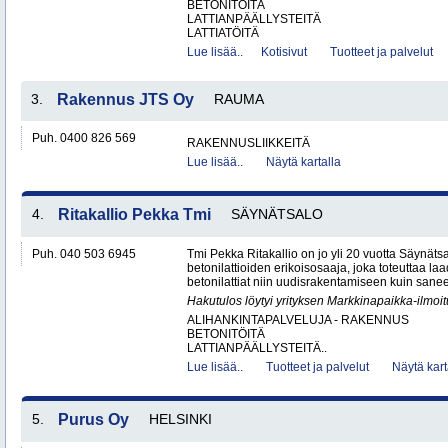
BETONITÖITÄ
LATTIANPÄÄLLYSTEITÄ
LATTIATÖITÄ
Lue lisää..
Kotisivut
Tuotteet ja palvelut
3.
Rakennus JTS Oy
RAUMA
Puh. 0400 826 569
RAKENNUSLIIKKEITÄ
Lue lisää..
Näytä kartalla
4.
Ritakallio Pekka Tmi
SÄYNÄTSALO
Puh. 040 503 6945
Tmi Pekka Ritakallio on jo yli 20 vuotta Säynäts
betonilattioiden erikoisosaaja, joka toteuttaa la
betonilattiat niin uudisrakentamiseen kuin saneer
Hakutulos löytyi yrityksen Markkinapaikka-ilmoi
ALIHANKINTAPALVELUJA - RAKENNUS
BETONITÖITÄ
LATTIANPÄÄLLYSTEITÄ..
Lue lisää..
Tuotteet ja palvelut
Näytä kart
5.
Purus Oy
HELSINKI