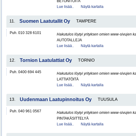
BETONITÖITÄ
Lue lisää..
Näytä kartalla
11.
Suomen Laatutallit Oy
TAMPERE
Puh. 010 328 6101
Hakutulos löytyi yrityksen omien www-sivujen ka
AUTOTALLEJA
Lue lisää..
Näytä kartalla
12.
Tornion Laatulattiat Oy
TORNIO
Puh. 0400 694 445
Hakutulos löytyi yrityksen omien www-sivujen ka
LATTIATÖITÄ
Lue lisää..
Näytä kartalla
13.
Uudenmaan Laatupinnoitus Oy
TUUSULA
Puh. 040 961 0567
Hakutulos löytyi yrityksen omien www-sivujen ka
PINTAKÄSITTELYÄ
Lue lisää..
Näytä kartalla