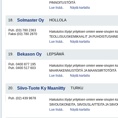
PINNOITUSTÖITÄ
Lue lisää..
Näytä kartalla
18.
Solmaster Oy
HOLLOLA
Puh. (03) 780 2363
Hakutulos löytyi yrityksen omien www-sivujen ka
Faksi (03) 780 2870
TEOLLISUUSKEMIKAALIT JA PUHDISTUSAIN
Lue lisää..
Näytä kartalla
19.
Bekason Oy
LEPSÄMÄ
Puh. 0400 877 195
Hakutulos löytyi yrityksen omien www-sivujen ka
Puh. 0400 517 603
MAARAKENNUSTÖITÄ JA MAANSIIRTOTÖITÄ
Lue lisää..
Näytä kartalla
20.
Siivo-Tuote Ky Maaniitty
TURKU
Puh. (02) 439 9678
Hakutulos löytyi yrityksen omien www-sivujen ka
SIIVOUSKONEITA, SIIVOUSLAITTEITA JA SIIV
Lue lisää..
Näytä kartalla