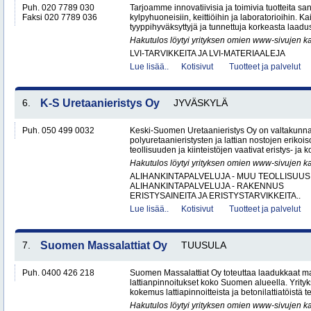
Puh. 020 7789 030
Tarjoamme innovatiivisia ja toimivia tuotteita sanit
Faksi 020 7789 036
kylpyhuoneisiin, keittiöihin ja laboratorioihin. K
tyyppihyväksyttyjä ja tunnettuja korkeasta laadus
Hakutulos löytyi yrityksen omien www-sivujen ka
LVI-TARVIKKEITA JA LVI-MATERIAALEJA
Lue lisää..
Kotisivut
Tuotteet ja palvelut
6.
K-S Uretaanieristys Oy
JYVÄSKYLÄ
Puh. 050 499 0032
Keski-Suomen Uretaanieristys Oy on valtakunnal
polyuretaanieristysten ja lattian nostojen erikoi
teollisuuden ja kiinteistöjen vaativat eristys- ja k
Hakutulos löytyi yrityksen omien www-sivujen ka
ALIHANKINTAPALVELUJA - MUU TEOLLISUUS
ALIHANKINTAPALVELUJA - RAKENNUS
ERISTYSAINEITA JA ERISTYSTARVIKKEITA..
Lue lisää..
Kotisivut
Tuotteet ja palvelut
7.
Suomen Massalattiat Oy
TUUSULA
Puh. 0400 426 218
Suomen Massalattiat Oy toteuttaa laadukkaat mas
lattianpinnoitukset koko Suomen alueella. Yrityk
kokemus lattiapinnoitteista ja betonilattiatöistä te
Hakutulos löytyi yrityksen omien www-sivujen ka