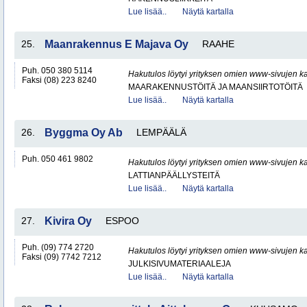
Lue lisää..
Näytä kartalla
25.
Maanrakennus E Majava Oy
RAAHE
Puh. 050 380 5114
Hakutulos löytyi yrityksen omien www-sivujen ka
Faksi (08) 223 8240
MAARAKENNUSTÖITÄ JA MAANSIIRTOTÖITÄ
Lue lisää..
Näytä kartalla
26.
Byggma Oy Ab
LEMPÄÄLÄ
Puh. 050 461 9802
Hakutulos löytyi yrityksen omien www-sivujen ka
LATTIANPÄÄLLYSTEITÄ
Lue lisää..
Näytä kartalla
27.
Kivira Oy
ESPOO
Puh. (09) 774 2720
Hakutulos löytyi yrityksen omien www-sivujen ka
Faksi (09) 7742 7212
JULKISIVUMATERIAALEJA
Lue lisää..
Näytä kartalla