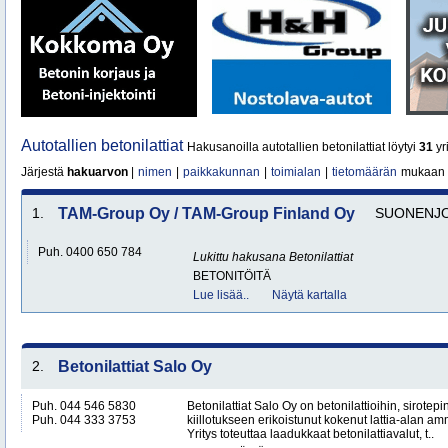
Autotallien betonilattiat
Hakusanoilla autotallien betonilattiat löytyi
31
yri
Järjestä
hakuarvon
|
nimen
|
paikkakunnan
|
toimialan
|
tietomäärän
mukaan
1.
TAM-Group Oy / TAM-Group Finland Oy
SUONENJO
Puh. 0400 650 784
Lukittu hakusana
Betonilattiat
BETONITÖITÄ
Lue lisää..
Näytä kartalla
2.
Betonilattiat Salo Oy
Puh. 044 546 5830
Betonilattiat Salo Oy on betonilattioihin, sirotepin
Puh. 044 333 3753
kiillotukseen erikoistunut kokenut lattia-alan a
Yritys toteuttaa laadukkaat betonilattiavalut, t..