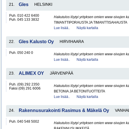
21.
Gles
HELSINKI
Puh. 010 422 6400
Hakutulos löytyi yrityksen omien www-sivujen ka
Puh. 045 133 3832
TIMANTTIPORAUSTA JA TIMANTTISAHAUSTA
Lue lisää..
Näytä kartalla
22.
Gles Kalusto Oy
HIRVIHAARA
Puh. 050 240 0
Hakutulos löytyi yrityksen omien www-sivujen ka
Lue lisää..
Näytä kartalla
23.
ALIMEX OY
JÄRVENPÄÄ
Puh. (09) 292 2350
Hakutulos löytyi yrityksen omien www-sivujen ka
Faksi (09) 291 6006
BETONIA JA BETONITUOTTEITA
Lue lisää..
Näytä kartalla
24.
Rakennusurakointi Rasimus & Mäkelä Oy
VANHA
Puh. 040 548 5002
Hakutulos löytyi yrityksen omien www-sivujen ka
RAKENNUSLIIKKEITÄ