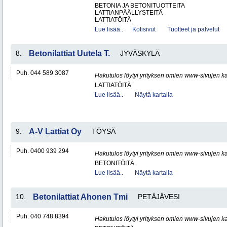
BETONIA JA BETONITUOTTEITA
LATTIANPÄÄLLYSTEITÄ
LATTIATÖITÄ
Lue lisää..
Kotisivut
Tuotteet ja palvelut
8.
Betonilattiat Uutela T.
JYVÄSKYLÄ
Puh. 044 589 3087
Hakutulos löytyi yrityksen omien www-sivujen ka
LATTIATÖITÄ
Lue lisää..
Näytä kartalla
9.
A-V Lattiat Oy
TÖYSÄ
Puh. 0400 939 294
Hakutulos löytyi yrityksen omien www-sivujen ka
BETONITÖITÄ
Lue lisää..
Näytä kartalla
10.
Betonilattiat Ahonen Tmi
PETÄJÄVESI
Puh. 040 748 8394
Hakutulos löytyi yrityksen omien www-sivujen ka