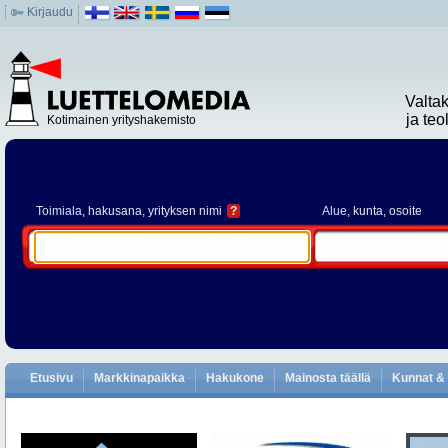
Kirjaudu
Valta
ja te
Kotimainen yrityshakemisto
Toimiala
, hakusana, yrityksen nimi
?
Alue
, kunta, osoite
Etusivu
Markkinapaikka
Hakukone
Mainosta täällä
Kunnat & 