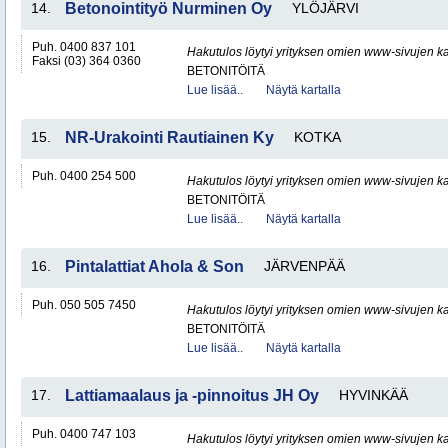
14.
Betonointityö Nurminen Oy
YLÖJÄRVI
Puh. 0400 837 101
Hakutulos löytyi yrityksen omien www-sivujen ka
Faksi (03) 364 0360
BETONITÖITÄ
Lue lisää..
Näytä kartalla
15.
NR-Urakointi Rautiainen Ky
KOTKA
Puh. 0400 254 500
Hakutulos löytyi yrityksen omien www-sivujen ka
BETONITÖITÄ
Lue lisää..
Näytä kartalla
16.
Pintalattiat Ahola & Son
JÄRVENPÄÄ
Puh. 050 505 7450
Hakutulos löytyi yrityksen omien www-sivujen ka
BETONITÖITÄ
Lue lisää..
Näytä kartalla
17.
Lattiamaalaus ja -pinnoitus JH Oy
HYVINKÄÄ
Puh. 0400 747 103
Hakutulos löytyi yrityksen omien www-sivujen ka