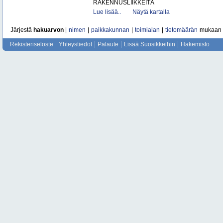
RAKENNUSLIIKKEITÄ
Lue lisää..
Näytä kartalla
Järjestä
hakuarvon
|
nimen
|
paikkakunnan
|
toimialan
|
tietomäärän
mukaan
Rekisteriseloste
Yhteystiedot
Palaute
Lisää Suosikkeihin
Hakemisto